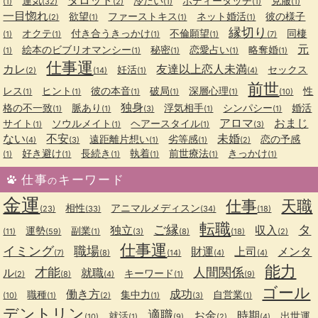
タロット
運気
冷たい
ボディータッチ
克服
(1)
(32)
(2)
(1)
(1)
(1)
一目惚れ
欲望
ファーストキス
ネット婚活
彼の様子
(2)
(1)
(1)
(1)
縁切り
オクテ
付き合うきっかけ
不倫願望
同棲
(1)
(1)
(1)
(1)
(7)
元
絵本のビブリオマンシー
秘密
恋愛占い
略奪婚
(1)
(1)
(1)
(1)
(1)
仕事運
カレ
友達以上恋人未満
妊活
セックス
(2)
(14)
(1)
(4)
前世
レス
ヒント
彼の本音
破局
深層心理
性
(1)
(1)
(1)
(1)
(1)
(10)
独身
格の不一致
脈あり
浮気相手
シンパシー
婚活
(1)
(1)
(3)
(1)
(1)
アロマ
おまじ
サイト
ソウルメイト
ヘアースタイル
(1)
(1)
(1)
(3)
ない
不安
未婚
遠距離片想い
劣等感
恋の予感
(4)
(3)
(1)
(1)
(2)
好き避け
長続き
執着
前世療法
きっかけ
(1)
(1)
(1)
(1)
(1)
(1)
仕事
キーワード
の
金運
仕事
天職
相性
アニマルメディスン
(23)
(33)
(34)
(18)
転職
ご縁
タ
独立
収入
運勢
副業
(11)
(59)
(1)
(3)
(8)
(18)
(2)
仕事運
イミング
職場
財運
上司
メンタ
(7)
(8)
(14)
(4)
(4)
能力
才能
人間関係
ル
就職
キーワード
(2)
(8)
(4)
(1)
(9)
ゴール
働き方
成功
職種
集中力
自営業
(10)
(1)
(2)
(1)
(3)
(1)
デントリン
適職
お金
時期
就活
出世運
(10)
(1)
(9)
(2)
(4)