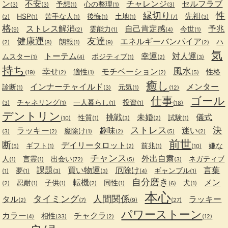
ン
不安
チャレンジ
セルフラブ
予想
心の整理
(3)
(3)
(1)
(1)
(3)
縁切り
性
先祖
HSP
苦手な人
後悔
土地
(2)
(1)
(1)
(1)
(1)
(7)
(3)
格
ストレス解消
自己肯定感
予兆
霊能力
今世
(9)
(2)
(1)
(4)
(1)
健康運
友達
エネルギーバンパイア
朗報
ハ
(2)
(8)
(1)
(9)
(2)
気
トーテム
幸運
対人運
ムスター
ポジティブ
(1)
(4)
(1)
(2)
(3)
持ち
風水
幸せ
モチベーション
適性
性格
(19)
(2)
(1)
(2)
(5)
癒し
インナーチャイルド
メンター
診断
元気
(1)
(3)
(1)
(12)
仕事
ゴール
チャネリング
一人暮らし
投資
(3)
(1)
(1)
(1)
(18)
デントリン
挑戦
未婚
儀式
性質
試験
(10)
(1)
(3)
(2)
(1)
ストレス
決
ラッキー
趣味
迷い
魔除け
(3)
(2)
(1)
(2)
(5)
(2)
前世
断
デイリータロット
ギフト
前兆
嫌な
(5)
(1)
(2)
(1)
(10)
チャンス
外出自粛
人
言霊
出会い
ネガティブ
(1)
(1)
(72)
(5)
(3)
課題
買い物運
厄除け
言葉
夢
ギャンブル
(1)
(1)
(3)
(3)
(4)
(1)
自分磨き
転機
メン
忍耐
子供
同性
犬
(2)
(1)
(1)
(2)
(1)
(6)
(1)
本心
タイミング
人間関係
タル
ラッキー
(2)
(7)
(9)
(27)
パワーストーン
カラー
チャクラ
相性
(4)
(33)
(2)
(12)