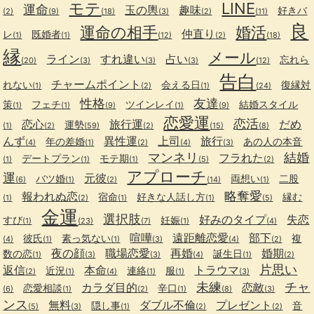
モテ
LINE
運命
玉の輿
趣味
好きバ
(2)
(9)
(18)
(3)
(2)
(11)
良
運命の相手
婚活
仲直り
レ
既婚者
(1)
(1)
(12)
(2)
(18)
縁
メール
ライン
すれ違い
占い
忘れら
(20)
(3)
(3)
(3)
(12)
告白
チャームポイント
れない
会える日
復縁対
(1)
(2)
(1)
(24)
性格
友達
策
フェチ
ツインレイ
結婚スタイル
(1)
(1)
(9)
(1)
(9)
恋愛運
恋活
恋心
旅行運
だめ
運勢
(1)
(2)
(59)
(2)
(15)
(8)
んず
異性運
上司
旅行
年の差婚
あの人の本音
(4)
(1)
(2)
(4)
(3)
マンネリ
結婚
フラれた
デートプラン
モテ期
(1)
(1)
(1)
(5)
(2)
アプローチ
運
元彼
バツ婚
両想い
二股
(6)
(1)
(2)
(14)
(1)
略奪愛
報われぬ恋
宿命
好きな人話し方
縁む
(1)
(2)
(1)
(1)
(5)
金運
選択肢
好みのタイプ
失恋
すび
妊娠
(1)
(23)
(7)
(1)
(4)
喧嘩
遠距離恋愛
部下
彼氏
素っ気ない
複
(4)
(1)
(1)
(3)
(4)
(2)
夜の顔
職場恋愛
再婚
婚期
数の恋
誕生日
(1)
(3)
(3)
(4)
(1)
(2)
片思い
返信
本命
トラウマ
近況
連絡
服
(2)
(1)
(4)
(1)
(1)
(3)
未練
チャ
カラダ目的
恋敵
恋愛相談
辛口
(6)
(1)
(2)
(1)
(8)
(3)
ンス
無料
ダブル不倫
プレゼント
隠し事
音
(5)
(3)
(1)
(2)
(2)