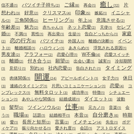
癒し
ご縁
バツイチ子持ち
片
信不通
再会
(1)
(2)
(8)
(1)
(12)
印象
想われ
好意
クリスマス
イニシャ
嫉妬
(3)
(2)
(4)
(5)
(1)
ヒーリング
ル
三角関係
年上
意識させる
(2)
(2)
(5)
(4)
(2)
年齢差
魅力
ネット恋愛
セレブ
赤ちゃん
天使
(2)
(2)
(1)
(2)
(1)
婚
家庭
不満
異性
再出発
生徒
告白どっちから
(2)
(1)
(1)
(1)
(1)
(1)
恋の行方
バツイチ
イベン
外国人
離婚の決断
(2)
(6)
(3)
(1)
(1)
ト
離婚相談
ハロウィン
あきらめ
浮気される原因
(2)
(1)
(1)
(1)
(1)
男友達
アラフォー
W不倫
恋愛心理
恋愛スイッチ
(2)
(2)
(1)
(4)
離婚
付き合う
願望
出会い運
誠実
冷却期間
(1)
(2)
(2)
(2)
(1)
(1)
タイミング
別れ
社内恋愛
見切り
告白された
(1)
(1)
(4)
(2)
(1)
開運
休日
肉体関係
アピールポイント
女子力
(7)
(1)
(24)
(1)
(1)
恋愛
連絡のタイミング
片思いコミュニケーション
コ
(3)
(1)
(1)
(4)
無料タロット
ンプレックス
成功率
特徴
シチュエー
(1)
(3)
(1)
(1)
ダイエット
ション
あやふやな関係
結婚成就
波動
(1)
(1)
(1)
(3)
仕事
髪型
ツインソウル
元カノ
音楽
会
(1)
(2)
(2)
(18)
(1)
(1)
職場
自分磨き
本音
時期
う
話題
結婚相手
(1)
(8)
(1)
(1)
(3)
(6)
長所と短所
言葉
イメチェン
愛
先生
ボデ
(4)
(1)
(2)
(2)
(4)
(1)
ィケア
振り向かせる
愛され度
会話
アストロダイス
(1)
(1)
(1)
(1)