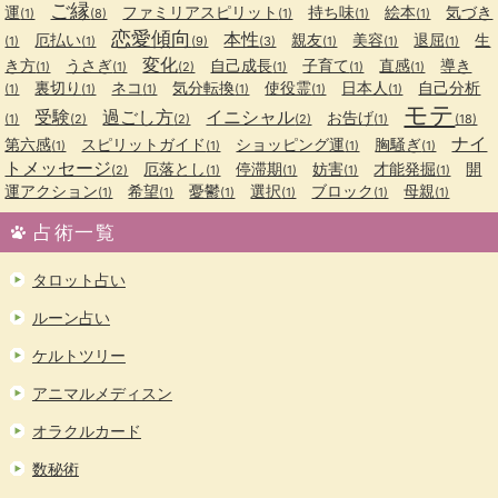
ご縁
運
ファミリアスピリット
持ち味
絵本
気づき
(1)
(8)
(1)
(1)
(1)
恋愛傾向
本性
厄払い
親友
美容
退屈
生
(1)
(1)
(9)
(3)
(1)
(1)
(1)
変化
き方
うさぎ
自己成長
子育て
直感
導き
(1)
(1)
(2)
(1)
(1)
(1)
裏切り
ネコ
気分転換
使役霊
日本人
自己分析
(1)
(1)
(1)
(1)
(1)
(1)
モテ
受験
過ごし方
イニシャル
お告げ
(1)
(2)
(2)
(2)
(1)
(18)
ナイ
第六感
スピリットガイド
ショッピング運
胸騒ぎ
(1)
(1)
(1)
(1)
トメッセージ
厄落とし
停滞期
妨害
才能発掘
開
(2)
(1)
(1)
(1)
(1)
運アクション
希望
憂鬱
選択
ブロック
母親
(1)
(1)
(1)
(1)
(1)
(1)
占術一覧
タロット占い
ルーン占い
ケルトツリー
アニマルメディスン
オラクルカード
数秘術