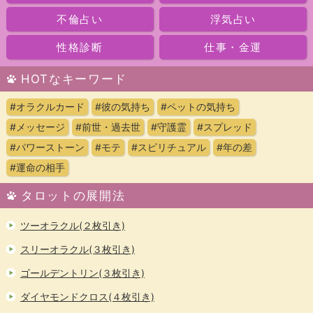
不倫占い
浮気占い
性格診断
仕事・金運
HOTなキーワード
#オラクルカード
#彼の気持ち
#ペットの気持ち
#メッセージ
#前世・過去世
#守護霊
#スプレッド
#パワーストーン
#モテ
#スピリチュアル
#年の差
#運命の相手
タロットの展開法
ツーオラクル(２枚引き)
スリーオラクル(３枚引き)
ゴールデントリン(３枚引き)
ダイヤモンドクロス(４枚引き)