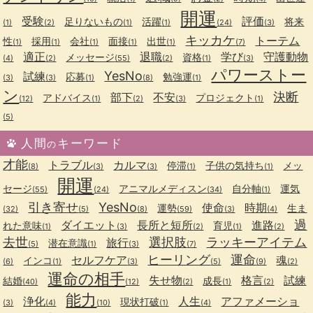
開運
受験
評価
足りないもの
活躍
将来
(1)
(2)
(1)
(1)
(24)
(3)
キッカケ
トーテム
性
採用
会社
面接
出世
(1)
(1)
(1)
(1)
(1)
(7)
適正
退職
学び
守護動物
メッセージ
資格
(4)
(2)
(55)
(2)
(1)
(3)
パワーストー
YesNo
試練
応募
勉強運
(3)
(3)
(1)
(8)
(1)
ン
決断
部下
不安
アドバイス
プロジェクト
(12)
(1)
(2)
(3)
(1)
(5)
人間
キーワード
の
才能
トラブル
カルマ
停滞
子供の気持ち
メッ
(8)
(3)
(3)
(1)
(1)
開運
セージ
アニマルメディスン
自分軸
運気
(55)
(24)
(34)
(1)
引き寄せ
YesNo
使命
時期
運勢
生ま
(32)
(5)
(8)
(59)
(3)
(4)
過
ダイエット
長所と短所
進路
れた意味
育児
(1)
(3)
(2)
(1)
(2)
去世
選択肢
ラッキーアイテム
旅行
潜在意識
(5)
(1)
(3)
(7)
ヒーリング
運命
セルフケア
魂
インコ
(6)
(1)
(3)
(5)
(9)
(2)
運命の相手
失せ物
格言
試練
結婚
成長
(40)
(12)
(2)
(1)
(2)
能力
浄化
人生
アファメーショ
現状打破
(3)
(4)
(10)
(1)
(4)