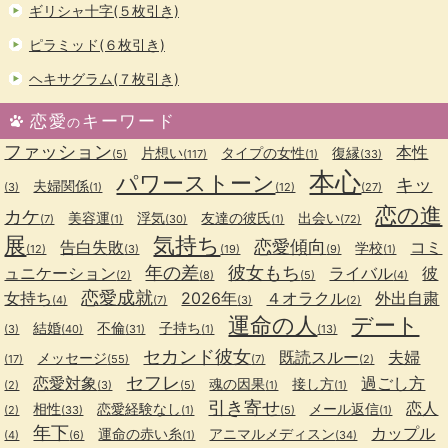
ギリシャ十字(５枚引き)
ピラミッド(６枚引き)
ヘキサグラム(７枚引き)
恋愛
キーワード
の
ファッション
本性
片想い
タイプの女性
復縁
(5)
(117)
(1)
(33)
本心
パワーストーン
キッ
夫婦関係
(3)
(1)
(12)
(27)
恋の進
カケ
美容運
浮気
友達の彼氏
出会い
(7)
(1)
(30)
(1)
(72)
展
気持ち
恋愛傾向
告白失敗
コミ
学校
(12)
(3)
(19)
(9)
(1)
年の差
彼女もち
ュニケーション
ライバル
彼
(2)
(8)
(5)
(4)
恋愛成就
女持ち
2026年
４オラクル
外出自粛
(4)
(7)
(3)
(2)
運命の人
デート
結婚
不倫
子持ち
(3)
(40)
(31)
(1)
(13)
セカンド彼女
既読スルー
夫婦
メッセージ
(17)
(55)
(7)
(2)
セフレ
恋愛対象
過ごし方
魂の因果
接し方
(2)
(3)
(5)
(1)
(1)
引き寄せ
恋人
相性
恋愛経験なし
メール返信
(2)
(33)
(1)
(5)
(1)
年下
カップル
運命の赤い糸
アニマルメディスン
(4)
(6)
(1)
(34)