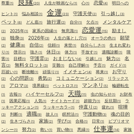
良縁
恋愛
尊重
人生が映画なら
心
明日への
(1)
(20)
(1)
(1)
(4)
金運
守護天使
引っ越し
ヒント
悩み相談
(1)
(1)
(23)
(2)
(3)
ペット
旅行運
メンタルケア
どん底
自分
欠点
(6)
(1)
(2)
(1)
(1)
恋愛運
励まし
2025年
家系の因縁
無意識
(2)
(1)
(1)
(1)
(15)
独身
2026年
願望
人生の落とし穴
オーラの色
(3)
(3)
(3)
(1)
(1)
健康
自信
信頼
来世
自分らしさ
生まれ変わ
(2)
(8)
(2)
(1)
(1)
(1)
休日
り
啓示
強さ
体力
手放す
適職診断
障
(1)
(1)
(1)
(3)
(1)
(1)
(1)
守護霊
おまじない
魅力
名
害
目標
引越し
(1)
(1)
(2)
(4)
(1)
(2)
言
無料タロット
災難
自己理解
予言
ガイド
(2)
(3)
(1)
(1)
(1)
(1)
イメチェン
お守り
厄祓い
断捨離
頑張り
将来
(1)
(1)
(1)
(4)
(1)
心の問題
勇気
コミュニケーション
リラックス
(2)
(3)
(2)
(2)
マンネリ
アロマ
境界線
ペットロス
輪廻転生
(1)
(3)
(1)
(1)
(5)
天職
ハイヤーセルフ
吉報
虫の知らせ
お財布
(1)
(1)
(2)
(11)
(1)
因果応報
人気
ナイトカード
超能力
反抗期
ラ
(1)
(1)
(1)
(1)
(1)
(1)
仲直り
喧嘩
ッキーアクション
ラッキーカラ−
疲れ
(1)
(1)
(2)
(1)
適職
守護動物
魂の目的
判断
故人
瞑想法
(3)
(1)
(9)
(1)
(1)
(3)
家族
学び
生きづらさ
合格
日常
ビブリオマ
(2)
(1)
(2)
(3)
(1)
(1)
仕事運
努力
ンシー
救い
買い物
悪縁
家族
(1)
(2)
(1)
(1)
(1)
(14)