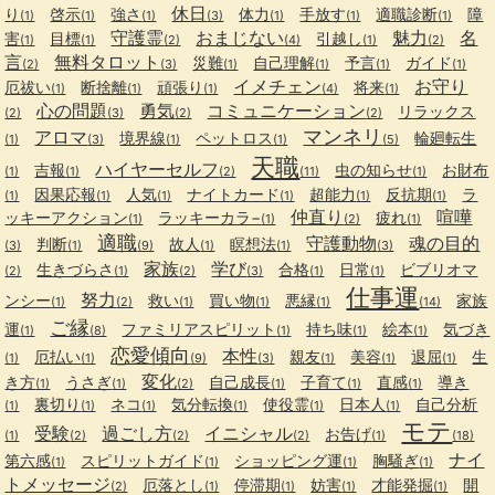
休日
り
啓示
強さ
体力
手放す
適職診断
障
(1)
(1)
(1)
(3)
(1)
(1)
(1)
守護霊
おまじない
魅力
名
害
目標
引越し
(1)
(1)
(2)
(4)
(1)
(2)
言
無料タロット
災難
自己理解
予言
ガイド
(2)
(3)
(1)
(1)
(1)
(1)
イメチェン
お守り
厄祓い
断捨離
頑張り
将来
(1)
(1)
(1)
(4)
(1)
心の問題
勇気
コミュニケーション
リラックス
(2)
(3)
(2)
(2)
マンネリ
アロマ
境界線
ペットロス
輪廻転生
(1)
(3)
(1)
(1)
(5)
天職
ハイヤーセルフ
吉報
虫の知らせ
お財布
(1)
(1)
(2)
(11)
(1)
因果応報
人気
ナイトカード
超能力
反抗期
ラ
(1)
(1)
(1)
(1)
(1)
(1)
仲直り
喧嘩
ッキーアクション
ラッキーカラ−
疲れ
(1)
(1)
(2)
(1)
適職
守護動物
魂の目的
判断
故人
瞑想法
(3)
(1)
(9)
(1)
(1)
(3)
家族
学び
生きづらさ
合格
日常
ビブリオマ
(2)
(1)
(2)
(3)
(1)
(1)
仕事運
努力
ンシー
救い
買い物
悪縁
家族
(1)
(2)
(1)
(1)
(1)
(14)
ご縁
運
ファミリアスピリット
持ち味
絵本
気づき
(1)
(8)
(1)
(1)
(1)
恋愛傾向
本性
厄払い
親友
美容
退屈
生
(1)
(1)
(9)
(3)
(1)
(1)
(1)
変化
き方
うさぎ
自己成長
子育て
直感
導き
(1)
(1)
(2)
(1)
(1)
(1)
裏切り
ネコ
気分転換
使役霊
日本人
自己分析
(1)
(1)
(1)
(1)
(1)
(1)
モテ
受験
過ごし方
イニシャル
お告げ
(1)
(2)
(2)
(2)
(1)
(18)
ナイ
第六感
スピリットガイド
ショッピング運
胸騒ぎ
(1)
(1)
(1)
(1)
トメッセージ
厄落とし
停滞期
妨害
才能発掘
開
(2)
(1)
(1)
(1)
(1)