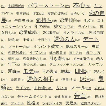
本心
パワーストーン
キッ
夫婦関係
(3)
(1)
(12)
(27)
恋の進
カケ
美容運
浮気
友達の彼氏
出会い
(7)
(1)
(30)
(1)
(72)
展
気持ち
恋愛傾向
告白失敗
コミ
学校
(12)
(3)
(19)
(9)
(1)
年の差
彼女もち
ュニケーション
ライバル
彼
(2)
(8)
(5)
(4)
恋愛成就
女持ち
2026年
４オラクル
外出自粛
(4)
(7)
(3)
(2)
運命の人
デート
結婚
不倫
子持ち
(3)
(40)
(31)
(1)
(13)
セカンド彼女
既読スルー
夫婦
メッセージ
(17)
(55)
(7)
(2)
セフレ
恋愛対象
過ごし方
魂の因果
接し方
(2)
(3)
(5)
(1)
(1)
引き寄せ
恋人
相性
恋愛経験なし
メール返信
(2)
(33)
(1)
(5)
(1)
年下
カップル
運命の赤い糸
アニマルメディスン
(4)
(6)
(1)
(34)
モテ
LINE
運命
玉の輿
趣味
好きバ
(2)
(9)
(18)
(3)
(2)
(11)
良
運命の相手
婚活
仲直り
レ
既婚者
(1)
(1)
(12)
(2)
(18)
縁
メール
ライン
すれ違い
占い
忘れら
(20)
(3)
(3)
(3)
(12)
告白
チャームポイント
れない
会える日
復縁対
(1)
(2)
(1)
(24)
性格
友達
策
フェチ
ツインレイ
結婚スタイル
(1)
(1)
(9)
(1)
(9)