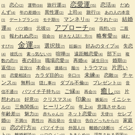
恋愛運
恋活
恋心
旅行運
だめ
運勢
(1)
(2)
(59)
(2)
(15)
(8)
んず
異性運
上司
旅行
年の差婚
あの人の本音
(4)
(1)
(2)
(4)
(3)
マンネリ
結婚
フラれた
デートプラン
モテ期
(1)
(1)
(1)
(5)
(2)
アプローチ
運
元彼
バツ婚
両想い
二股
(6)
(1)
(2)
(14)
(1)
略奪愛
報われぬ恋
宿命
好きな人話し方
縁む
(1)
(2)
(1)
(1)
(5)
金運
選択肢
好みのタイプ
失恋
すび
妊娠
(1)
(23)
(7)
(1)
(4)
喧嘩
遠距離恋愛
部下
彼氏
素っ気ない
複
(4)
(1)
(1)
(3)
(4)
(2)
夜の顔
職場恋愛
再婚
婚期
数の恋
誕生日
(1)
(3)
(3)
(4)
(1)
(2)
片思い
返信
本命
トラウマ
近況
連絡
服
(2)
(1)
(4)
(1)
(1)
(3)
未練
チャ
カラダ目的
恋敵
恋愛相談
辛口
(6)
(1)
(2)
(1)
(8)
(3)
ンス
無料
ダブル不倫
プレゼント
隠し事
音
(5)
(3)
(1)
(2)
(2)
癒し
ご縁
バツイチ子持ち
片
信不通
再会
(1)
(2)
(8)
(1)
(12)
印象
想われ
好意
クリスマス
イニシャ
嫉妬
(3)
(2)
(4)
(5)
(1)
ヒーリング
ル
三角関係
年上
意識させる
(2)
(2)
(5)
(4)
(2)
年齢差
魅力
ネット恋愛
セレブ
赤ちゃん
天使
(2)
(2)
(1)
(2)
(1)
婚
家庭
不満
異性
再出発
生徒
告白どっちから
(2)
(1)
(1)
(1)
(1)
(1)
恋の行方
バツイチ
イベン
外国人
離婚の決断
(2)
(6)
(3)
(1)
(1)
ト
離婚相談
ハロウィン
あきらめ
浮気される原因
(2)
(1)
(1)
(1)
(1)