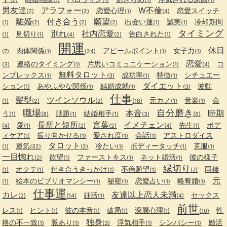
男友達
アラフォー
W不倫
恋愛心理
恋愛スイッチ
(2)
(2)
(1)
(4)
離婚
付き合う
願望
出会い運
誠実
冷却期間
(1)
(2)
(2)
(2)
(1)
(1)
タイミング
別れ
社内恋愛
見切り
告白された
(1)
(1)
(4)
(2)
(1)
開運
休日
肉体関係
アピールポイント
女子力
(7)
(1)
(24)
(1)
(1)
恋愛
連絡のタイミング
片思いコミュニケーション
コ
(3)
(1)
(1)
(4)
無料タロット
ンプレックス
成功率
特徴
シチュエー
(1)
(3)
(1)
(1)
ダイエット
ション
あやふやな関係
結婚成就
波動
(1)
(1)
(1)
(3)
仕事
髪型
ツインソウル
元カノ
音楽
会
(1)
(2)
(2)
(18)
(1)
(1)
職場
自分磨き
本音
時期
う
話題
結婚相手
(1)
(8)
(1)
(1)
(3)
(6)
長所と短所
言葉
イメチェン
愛
先生
ボデ
(4)
(1)
(2)
(2)
(4)
(1)
ィケア
振り向かせる
愛され度
会話
アストロダイス
(1)
(1)
(1)
(1)
タロット
運気
冷たい
ボディータッチ
克服
(1)
(32)
(2)
(1)
(1)
(1)
一目惚れ
欲望
ファーストキス
ネット婚活
彼の様子
(2)
(1)
(1)
(1)
縁切り
オクテ
付き合うきっかけ
不倫願望
同棲
(1)
(1)
(1)
(1)
(7)
元
絵本のビブリオマンシー
秘密
恋愛占い
略奪婚
(1)
(1)
(1)
(1)
(1)
仕事運
カレ
友達以上恋人未満
妊活
セックス
(2)
(14)
(1)
(4)
前世
レス
ヒント
彼の本音
破局
深層心理
性
(1)
(1)
(1)
(1)
(1)
(10)
独身
格の不一致
脈あり
浮気相手
シンパシー
婚活
(1)
(1)
(3)
(1)
(1)