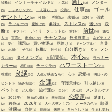
癒し
インナーチャイルド
メンター
診断
元気
(1)
(3)
(1)
(12)
仕事
ゴール
チャネリング
一人暮らし
投資
(3)
(1)
(1)
(1)
(18)
デントリン
挑戦
未婚
儀式
性質
試験
(10)
(1)
(3)
(2)
(1)
ストレス
決
ラッキー
趣味
迷い
魔除け
(3)
(2)
(1)
(2)
(5)
(2)
前世
断
デイリータロット
ギフト
前兆
嫌な
(5)
(1)
(2)
(1)
(10)
チャンス
外出自粛
人
言霊
出会い
ネガティブ
(1)
(1)
(72)
(5)
(3)
課題
買い物運
厄除け
言葉
夢
ギャンブル
(1)
(1)
(3)
(3)
(4)
(1)
自分磨き
転機
メン
忍耐
子供
同性
犬
(2)
(1)
(1)
(2)
(1)
(6)
(1)
本心
タイミング
人間関係
タル
ラッキー
(2)
(7)
(9)
(27)
パワーストーン
カラー
チャクラ
相性
(4)
(33)
(2)
(12)
良縁
恋愛
尊重
人生が映画なら
心
明日への
(1)
(20)
(1)
(1)
(4)
金運
守護天使
引っ越し
ヒント
悩み相談
(1)
(1)
(23)
(2)
(3)
ペット
旅行運
メンタルケア
どん底
自分
欠点
(6)
(1)
(2)
(1)
(1)
恋愛運
励まし
2025年
家系の因縁
無意識
(2)
(1)
(1)
(1)
(15)
独身
2026年
願望
人生の落とし穴
オーラの色
(3)
(3)
(3)
(1)
(1)
健康
自信
信頼
来世
自分らしさ
生まれ変わ
(2)
(8)
(2)
(1)
(1)
(1)