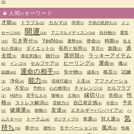
(5)
人間
キーワード
の
才能
トラブル
カルマ
停滞
子供の気持ち
メッ
(8)
(3)
(3)
(1)
(1)
開運
セージ
アニマルメディスン
自分軸
運気
(55)
(24)
(34)
(1)
引き寄せ
YesNo
使命
時期
運勢
生ま
(32)
(5)
(8)
(59)
(3)
(4)
過
ダイエット
長所と短所
進路
れた意味
育児
(1)
(3)
(2)
(1)
(2)
去世
選択肢
ラッキーアイテム
旅行
潜在意識
(5)
(1)
(3)
(7)
ヒーリング
運命
セルフケア
魂
インコ
(6)
(1)
(3)
(5)
(9)
(2)
運命の相手
失せ物
格言
試練
結婚
成長
(40)
(12)
(2)
(1)
(2)
能力
浄化
人生
アファメーショ
現状打破
(3)
(4)
(10)
(1)
(4)
ン
不安
チャレンジ
セルフラブ
予想
心の整理
(3)
(3)
(1)
(1)
(3)
縁切り
性
先祖
HSP
苦手な人
後悔
土地
(2)
(1)
(1)
(1)
(1)
(7)
(3)
格
ストレス解消
自己肯定感
予兆
霊能力
今世
(9)
(2)
(1)
(4)
(1)
健康運
友達
エネルギーバンパイア
朗報
ハ
(2)
(8)
(1)
(9)
(2)
気
トーテム
幸運
対人運
ムスター
ポジティブ
(1)
(4)
(1)
(2)
(3)
持ち
風水
幸せ
モチベーション
適性
性格
(19)
(2)
(1)
(2)
(5)