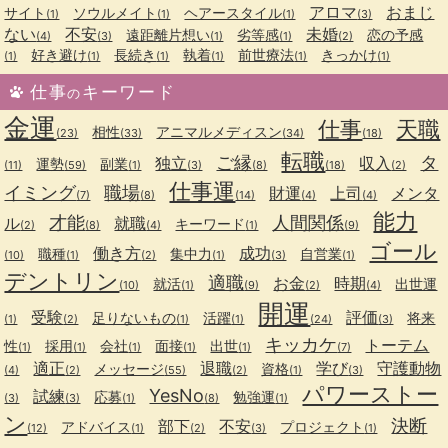
アロマ
おまじ
サイト
ソウルメイト
ヘアースタイル
(1)
(1)
(1)
(3)
ない
不安
未婚
遠距離片想い
劣等感
恋の予感
(4)
(3)
(1)
(1)
(2)
好き避け
長続き
執着
前世療法
きっかけ
(1)
(1)
(1)
(1)
(1)
(1)
仕事
キーワード
の
金運
仕事
天職
相性
アニマルメディスン
(23)
(33)
(34)
(18)
転職
ご縁
タ
独立
収入
運勢
副業
(11)
(59)
(1)
(3)
(8)
(18)
(2)
仕事運
イミング
職場
財運
上司
メンタ
(7)
(8)
(14)
(4)
(4)
能力
才能
人間関係
ル
就職
キーワード
(2)
(8)
(4)
(1)
(9)
ゴール
働き方
成功
職種
集中力
自営業
(10)
(1)
(2)
(1)
(3)
(1)
デントリン
適職
お金
時期
就活
出世運
(10)
(1)
(9)
(2)
(4)
開運
受験
評価
足りないもの
活躍
将来
(1)
(2)
(1)
(1)
(24)
(3)
キッカケ
トーテム
性
採用
会社
面接
出世
(1)
(1)
(1)
(1)
(1)
(7)
適正
退職
学び
守護動物
メッセージ
資格
(4)
(2)
(55)
(2)
(1)
(3)
パワーストー
YesNo
試練
応募
勉強運
(3)
(3)
(1)
(8)
(1)
ン
決断
部下
不安
アドバイス
プロジェクト
(12)
(1)
(2)
(3)
(1)