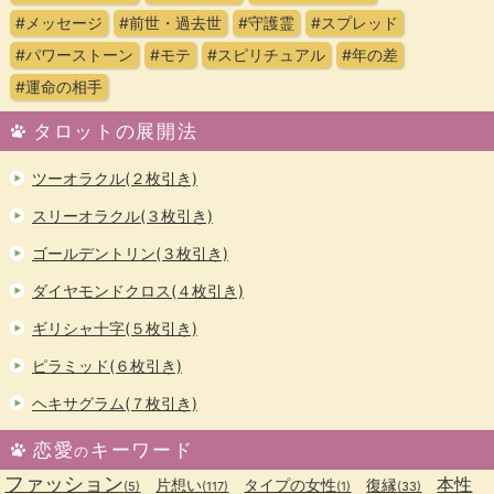
#メッセージ
#前世・過去世
#守護霊
#スプレッド
#パワーストーン
#モテ
#スピリチュアル
#年の差
#運命の相手
タロットの展開法
ツーオラクル(２枚引き)
スリーオラクル(３枚引き)
ゴールデントリン(３枚引き)
ダイヤモンドクロス(４枚引き)
ギリシャ十字(５枚引き)
ピラミッド(６枚引き)
ヘキサグラム(７枚引き)
恋愛
キーワード
の
ファッション
本性
片想い
タイプの女性
復縁
(5)
(117)
(1)
(33)