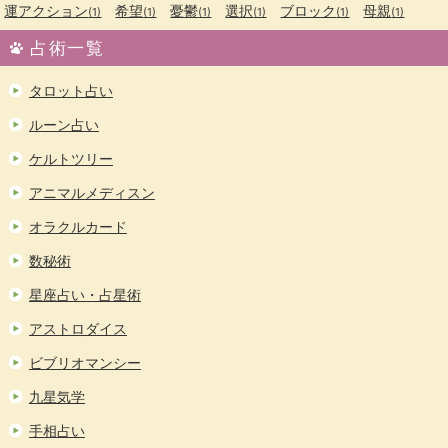
運アクション
希望
憂鬱
選択
ブロック
母親
(1)
(1)
(1)
(1)
(1)
(1)
占術一覧
タロット占い
ルーン占い
ケルトツリー
アニマルメディスン
オラクルカード
数秘術
星座占い・占星術
アストロダイス
ビブリオマンシー
九星気学
手相占い