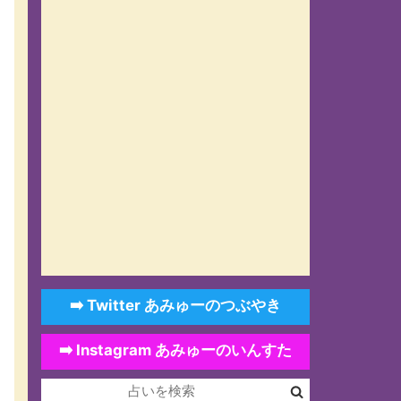
➡️ Twitter あみゅーのつぶやき
➡️ Instagram あみゅーのいんすた