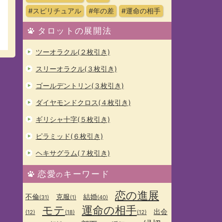
#スピリチュアル
#年の差
#運命の相手
タロットの展開法
ツーオラクル(２枚引き)
スリーオラクル(３枚引き)
ゴールデントリン(３枚引き)
ダイヤモンドクロス(４枚引き)
ギリシャ十字(５枚引き)
ピラミッド(６枚引き)
ヘキサグラム(７枚引き)
恋愛
キーワード
の
恋の進展
不倫
克服
結婚
(31)
(1)
(40)
モテ
運命の相手
出会
(12)
(18)
(12)