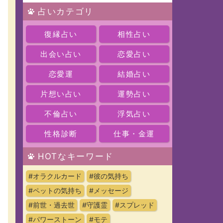
占いカテゴリ
復縁占い
相性占い
出会い占い
恋愛占い
恋愛運
結婚占い
片想い占い
運勢占い
不倫占い
浮気占い
性格診断
仕事・金運
HOTなキーワード
#オラクルカード
#彼の気持ち
#ペットの気持ち
#メッセージ
#前世・過去世
#守護霊
#スプレッド
#パワーストーン
#モテ