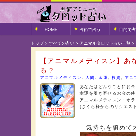
HOME
占術で占う
目的で占
トップ
>
すべての占い
>
アニマルタロット占い一覧
>
【アニマルメディスン】あ
る？
アニマルメディスン
,
人間
,
金運
,
投資
,
アニ
あなたはどんなことにお金
幸運を引き寄せるお金の使
アニマルメディスン・オラ
(さくら様からのリクエス
気持ちを鎮めて