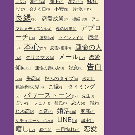
縁切
部下
い
相性
浮気
(72)
(33)
(2)
(30)
り
不安
会える日
片想い
(7)
(1)
(3)
(117)
良縁
恋愛成就
復縁
アニ
(20)
(7)
(33)
アプロ
マルメディスン
魂の因果
(34)
(1)
ーチ
職場
運勢
ツインレイ
(14)
(59)
(1)
本心
運命の人
恋愛相談
(8)
(27)
(1)
メール
恋愛
クリスマス
(13)
(4)
(12)
告白
傾向
好意
運命の赤い糸
(9)
(1)
(2)
失恋
好みのタイプ
嫉妬
(24)
(4)
(4)
(1)
ご縁
タイミング
遠距離恋愛
(4)
(8)
パワーストーン
先生
(7)
(12)
(1)
占い
恋人
報わ
フェチ
彼氏
(3)
(1)
(1)
(4)
婚活
れぬ恋
本音
家庭
(2)
(3)
(18)
(2)
LINE
シチュエーション
誠実
(1)
(11)
(1)
癒し
恋愛
一目惚れ
異性
(12)
(1)
(2)