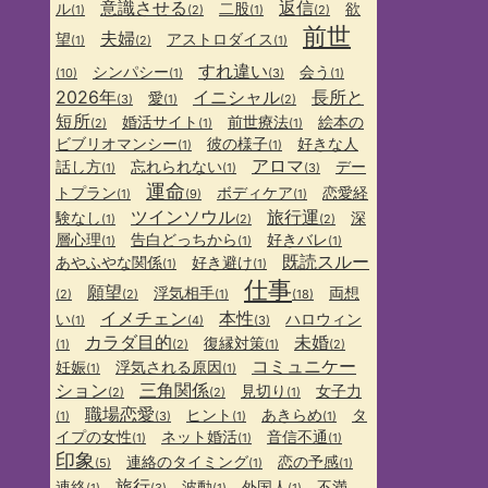
意識させる
返信
ル
二股
欲
(1)
(2)
(1)
(2)
前世
夫婦
望
アストロダイス
(1)
(2)
(1)
すれ違い
シンパシー
会う
(10)
(1)
(3)
(1)
2026年
イニシャル
長所と
愛
(3)
(1)
(2)
短所
婚活サイト
前世療法
絵本の
(2)
(1)
(1)
ビブリオマンシー
彼の様子
好きな人
(1)
(1)
アロマ
話し方
忘れられない
デー
(1)
(1)
(3)
運命
トプラン
ボディケア
恋愛経
(1)
(9)
(1)
ツインソウル
旅行運
験なし
深
(1)
(2)
(2)
層心理
告白どっちから
好きバレ
(1)
(1)
(1)
既読スルー
あやふやな関係
好き避け
(1)
(1)
仕事
願望
浮気相手
両想
(2)
(2)
(1)
(18)
イメチェン
本性
い
ハロウィン
(1)
(4)
(3)
カラダ目的
未婚
復縁対策
(1)
(2)
(1)
(2)
コミュニケー
妊娠
浮気される原因
(1)
(1)
ション
三角関係
見切り
女子力
(2)
(2)
(1)
職場恋愛
ヒント
あきらめ
タ
(1)
(3)
(1)
(1)
イプの女性
ネット婚活
音信不通
(1)
(1)
(1)
印象
連絡のタイミング
恋の予感
(5)
(1)
(1)
旅行
連絡
波動
外国人
不満