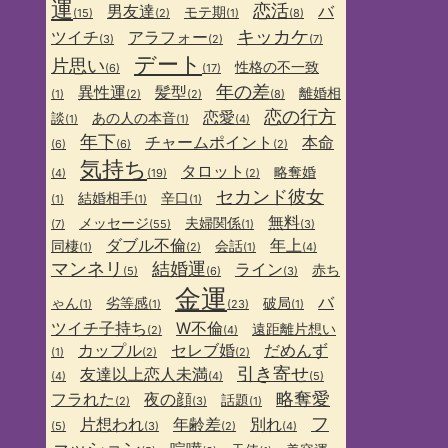
運
恋活
男友達
バ
モテ期
(15)
(2)
(1)
(8)
キッカケ
ツイチ
アラフォー
(3)
(2)
(7)
デート
片思い
性格の不一致
(6)
(17)
年の差
異性運
髪型
離婚相
(1)
(2)
(2)
(8)
恋の行方
恋愛
談
あの人の本音
(1)
(1)
(4)
年下
チャームポイント
本命
(6)
(6)
(2)
気持ち
タロット
略奪婚
(4)
(19)
(2)
セカンド彼女
結婚相手
辛口
(1)
(1)
(1)
無料
メッセージ
夫婦関係
(7)
(55)
(1)
(3)
ダブル不倫
年上
同棲
会話
(1)
(2)
(1)
(4)
マンネリ
結婚運
ライン
赤ち
(5)
(6)
(3)
金運
バ
ゃん
劣等感
破局
(1)
(1)
(23)
(1)
ツイチ子持ち
W不倫
遠距離片想い
(2)
(4)
カップル
セレブ婚
だめんず
(1)
(2)
(2)
引き寄せ
友達以上恋人未満
(4)
(4)
(5)
略奪愛
フラれた
夜の顔
話題
(2)
(3)
(1)
フ
片想われ
年齢差
別れ
(5)
(3)
(2)
(4)