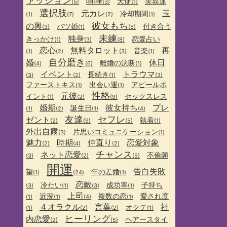
ァッション
喧嘩
天使
美容運
(5)
(3)
(1)
選択肢
元カレ
玉
冷却期間
(1)
(7)
(2)
(1)
彼女もち
の輿
バツ婚
付き合う
(3)
(1)
(5)
未練
独身
きっかけ
恋愛占い
(1)
(3)
(8)
恋心
無料タロット
再
音楽
(1)
(2)
(3)
(1)
自分磨き
婚
休日
離婚の決断
(4)
(6)
(1)
イベント
トラウマ
長続き
(3)
(2)
(1)
(3)
ファーストキス
出会い運
アピールポ
(1)
(1)
性格
元彼
イント
セックスレス
(1)
(2)
(9)
婚期
彼女持ち
プレ
誕生日
(1)
(2)
(1)
(4)
友達
セフレ
ゼント
執着
(2)
(9)
(5)
(1)
外出自粛
片思いコミュニケーション
(3)
(1)
魅力
時期
仲直り
恋愛対象
(2)
(4)
(2)
チャンス
ネット恋愛
不倫願
(3)
(2)
(5)
開運
告白失敗
望
年の差婚
(1)
(24)
(1)
恋敵
冷たい
成功率
子持ち
(3)
(1)
(3)
(1)
上司
近況
複数の恋
愛され度
(1)
(1)
(4)
(1)
４オラクル
言葉
社
オクテ
(1)
(2)
(2)
(1)
ヒーリング
内恋愛
ヘアースタイ
(2)
(5)