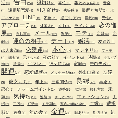
告白
活
縁切り
本性
報われぬ恋
音楽
(8)
(24)
(7)
(3)
(2)
引き寄せ
遠距離恋愛
長所と短所
劣等感
ボ
(1)
(4)
(5)
(1)
(2)
LINE
過ごし方
ディケア
不倫
浮気
異性
(1)
(11)
(31)
(2)
(30)
(1)
アプローチ
恋の進
別れ
ライバル
外国人
(14)
(1)
(4)
(4)
展
メール
モテ
恋愛
恋
隠し事
近況
(12)
(1)
(12)
(1)
(18)
(4)
運命の相手
デート
婚活
敵
友達以上
(3)
(12)
(17)
(18)
本心
恋愛運
マンネリ
恋人未満
フェチ
(4)
(15)
(27)
(5)
元カレ
夜の顔
イベント
時期
セレブ
誠実
(1)
(1)
(2)
(3)
(2)
(4)
セフレ
婚
彼女持ち
家庭
告白失敗
特徴
(2)
(1)
(5)
(4)
(2)
(3)
開運
恋愛成就
友達
外出自粛
メッセージ
(24)
(7)
(55)
(3)
良縁
彼女もち
年上
三角関係
再婚
(9)
(5)
(4)
(2)
(20)
(4)
未
恋心
チャームポイント
運勢
欲望
接し方
(2)
(2)
(59)
(1)
(1)
気持ち
練
ファッション
夫
連絡
きっかけ
(8)
(19)
(1)
(1)
(5)
ご縁
選択
婦
二股
妊活
モテ期
運命の赤い糸
(2)
(1)
(1)
(1)
(1)
(8)
金運
肢
年の差
結
独身
脈あり
見切り
(7)
(3)
(8)
(23)
(1)
(1)