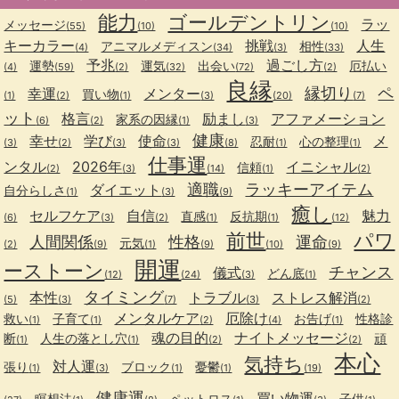
能力
ゴールデントリン
ラッ
メッセージ
(55)
(10)
(10)
キーカラー
挑戦
人生
アニマルメディスン
相性
(4)
(34)
(3)
(33)
予兆
過ごし方
運勢
運気
出会い
厄払い
(4)
(59)
(2)
(32)
(72)
(2)
良縁
縁切り
ペ
幸運
メンター
買い物
(1)
(2)
(1)
(3)
(20)
(7)
ット
格言
励まし
アファメーション
家系の因縁
(6)
(2)
(1)
(3)
健康
幸せ
学び
使命
メ
忍耐
心の整理
(3)
(2)
(3)
(3)
(8)
(1)
(1)
仕事運
ンタル
2026年
イニシャル
信頼
(2)
(3)
(14)
(1)
(2)
適職
ラッキーアイテム
ダイエット
自分らしさ
(1)
(3)
(9)
癒し
セルフケア
自信
魅力
直感
反抗期
(6)
(3)
(2)
(1)
(1)
(12)
前世
パワ
人間関係
性格
運命
元気
(2)
(9)
(1)
(9)
(10)
(9)
開運
ーストーン
チャンス
儀式
どん底
(12)
(24)
(3)
(1)
タイミング
本性
トラブル
ストレス解消
(5)
(3)
(7)
(3)
(2)
メンタルケア
厄除け
救い
子育て
お告げ
性格診
(1)
(1)
(2)
(4)
(1)
魂の目的
ナイトメッセージ
断
人生の落とし穴
頑
(1)
(1)
(2)
(2)
本心
気持ち
対人運
張り
ブロック
憂鬱
(1)
(3)
(1)
(1)
(19)
健康運
買い物運
瞑想法
ペットロス
子供