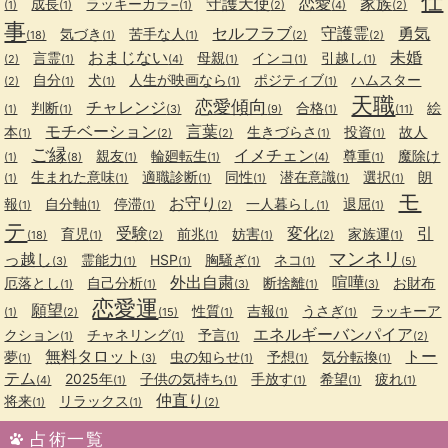
仕
守護天使
恋愛
家族
成長
ラッキーカラ−
(1)
(1)
(1)
(2)
(4)
(2)
事
セルフラブ
守護霊
勇気
気づき
苦手な人
(18)
(1)
(1)
(2)
(2)
おまじない
未婚
言霊
母親
インコ
引越し
(2)
(1)
(4)
(1)
(1)
(1)
自分
犬
人生が映画なら
ポジティブ
ハムスター
(2)
(1)
(1)
(1)
(1)
天職
恋愛傾向
チャレンジ
判断
合格
絵
(1)
(1)
(3)
(9)
(1)
(11)
モチベーション
言葉
本
生きづらさ
投資
故人
(1)
(2)
(2)
(1)
(1)
ご縁
イメチェン
親友
輪廻転生
尊重
魔除け
(1)
(8)
(1)
(1)
(4)
(1)
生まれた意味
適職診断
同性
潜在意識
選択
朗
(1)
(1)
(1)
(1)
(1)
(1)
モ
お守り
報
自分軸
停滞
一人暮らし
退屈
(1)
(1)
(1)
(2)
(1)
(1)
テ
受験
変化
引
育児
前兆
妨害
家族運
(18)
(1)
(2)
(1)
(1)
(2)
(1)
マンネリ
っ越し
霊能力
HSP
胸騒ぎ
ネコ
(3)
(1)
(1)
(1)
(1)
(5)
外出自粛
喧嘩
厄落とし
自己分析
断捨離
お財布
(1)
(1)
(3)
(1)
(3)
恋愛運
願望
性質
吉報
うさぎ
ラッキーア
(1)
(2)
(15)
(1)
(1)
(1)
エネルギーバンパイア
クション
チャネリング
予言
(1)
(1)
(1)
(2)
無料タロット
トー
夢
虫の知らせ
予想
気分転換
(1)
(3)
(1)
(1)
(1)
テム
2025年
子供の気持ち
手放す
希望
疲れ
(4)
(1)
(1)
(1)
(1)
(1)
仲直り
将来
リラックス
(1)
(1)
(2)
占術一覧