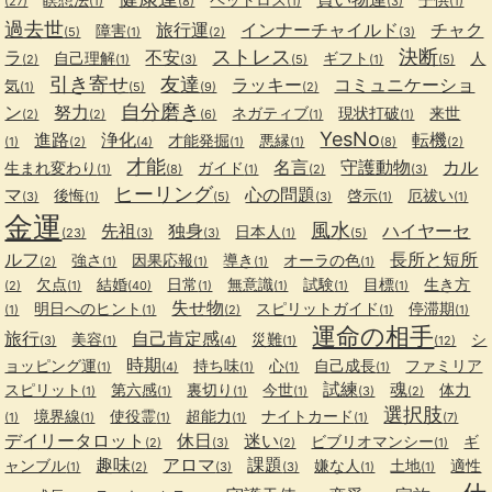
(27)
(1)
(8)
(1)
(3)
(1)
過去世
旅行運
インナーチャイルド
チャク
障害
(5)
(1)
(2)
(3)
ストレス
決断
ラ
不安
自己理解
ギフト
人
(2)
(1)
(3)
(5)
(1)
(5)
引き寄せ
友達
ラッキー
コミュニケーショ
気
(1)
(5)
(9)
(2)
自分磨き
ン
努力
ネガティブ
現状打破
来世
(2)
(2)
(6)
(1)
(1)
YesNo
進路
浄化
転機
才能発掘
悪縁
(1)
(2)
(4)
(1)
(1)
(8)
(2)
才能
名言
守護動物
カル
生まれ変わり
ガイド
(1)
(8)
(1)
(2)
(3)
ヒーリング
マ
心の問題
後悔
啓示
厄祓い
(3)
(1)
(5)
(3)
(1)
(1)
金運
風水
先祖
独身
ハイヤーセ
日本人
(23)
(3)
(3)
(1)
(5)
ルフ
長所と短所
強さ
因果応報
導き
オーラの色
(2)
(1)
(1)
(1)
(1)
欠点
結婚
日常
無意識
試験
目標
生き方
(2)
(1)
(40)
(1)
(1)
(1)
(1)
失せ物
明日へのヒント
スピリットガイド
停滞期
(1)
(1)
(2)
(1)
(1)
運命の相手
旅行
自己肯定感
美容
災難
シ
(3)
(1)
(4)
(1)
(12)
時期
ョッピング運
持ち味
心
自己成長
ファミリア
(1)
(4)
(1)
(1)
(1)
試練
魂
スピリット
第六感
裏切り
今世
体力
(1)
(1)
(1)
(1)
(3)
(2)
選択肢
境界線
使役霊
超能力
ナイトカード
(1)
(1)
(1)
(1)
(1)
(7)
デイリータロット
休日
迷い
ビブリオマンシー
ギ
(2)
(3)
(2)
(1)
趣味
アロマ
課題
ャンブル
嫌な人
土地
適性
(1)
(2)
(3)
(3)
(1)
(1)