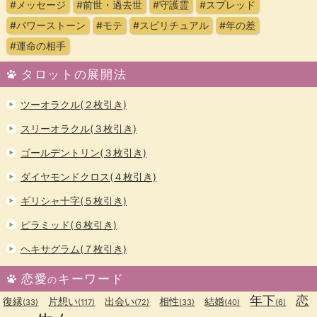
#メッセージ
#前世・過去世
#守護霊
#スプレッド
#パワーストーン
#モテ
#スピリチュアル
#年の差
#運命の相手
タロットの展開法
ツーオラクル(２枚引き)
スリーオラクル(３枚引き)
ゴールデントリン(３枚引き)
ダイヤモンドクロス(４枚引き)
ギリシャ十字(５枚引き)
ピラミッド(６枚引き)
ヘキサグラム(７枚引き)
恋愛
キーワード
の
年下
恋
復縁
片想い
出会い
相性
結婚
(33)
(117)
(72)
(33)
(40)
(6)