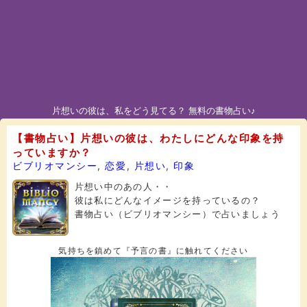
片想いの彼は、私をどう見てる？ 無料の書物占い♪
【書物占い】片想いの彼は、わたしにどんな印象を持
っていますか？
ビブリオマンシー
,
恋愛
,
片想い
,
印象
片想い中のあの人・・
彼は私にどんなイメージを持っているの？
書物占い（ビブリオマンシー）で占いましょう
気持ちを鎮めて『予言の書』に触れてください