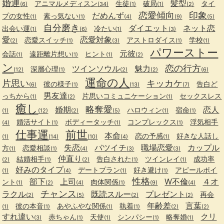
婚運
髪型
アニマルメディスン
生徒
破局
タイ
(6)
(34)
(1)
(1)
(2)
恋愛傾向
印象
だめんず
プの女性
素っ気ない
(1)
(1)
(4)
(9)
(5)
自分磨き
ダイエット
ネット恋
出会い運
冷たい
(1)
(6)
(1)
(3)
愛
恋愛対象
恋愛スイッチ
アストロダイス
学校
(2)
(1)
(3)
(1)
(1)
パワーストー
元彼
会話
遠距離片想い
ヒント
(1)
(1)
(1)
(2)
ン
恋の行方
ツインソウル
魅力
深層心理
(12)
(1)
(2)
(2)
(6)
運命の人
片思い
キッカケ
彼の様子
告白ど
(6)
(1)
(13)
(7)
男友達
っちから
片思いコミュニケーション
セックスレス
(1)
(2)
(1)
癒し
略奪愛
婚期
恋人
ハロウィン
宿命
(1)
(12)
(2)
(5)
(1)
(1)
婚活サイト
ボディータッチ
コンプレックス
浮気相手
(4)
(1)
(1)
(1)
仕事運
前世
本命
恋の予感
好きな人話し
(1)
(14)
(10)
(4)
(1)
失恋
バツイチ
職場恋愛
カップル
方
恋愛相談
(1)
(1)
(4)
(3)
(3)
仲直り
結婚相手
告白された
ツインレイ
成功率
(2)
(1)
(2)
(1)
(1)
好みのタイプ
デートプラン
好き避け
アピールポイ
(1)
(4)
(1)
(1)
性格
部下
上司
W不倫
４オ
ント
肉体関係
(1)
(2)
(4)
(1)
(9)
(4)
チャンス
ラクル
既読スルー
プレゼント
再会
(2)
(5)
(2)
(2)
年齢差
言葉
彼の本音
あやふやな関係
執着
(1)
(1)
(1)
(1)
(2)
(2)
すれ違い
クリ
赤ちゃん
天使
シンパシー
略奪婚
(3)
(1)
(1)
(1)
(1)