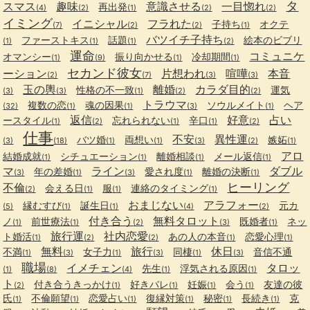
タ
スマス
趣味
意識させる
一目惚れ
再出発
(4)
(2)
(1)
(2)
(2)
イミング
イニシャル
フラれた
子持ち
オクテ
(7)
(2)
(2)
(1)
バツイチ子持ち
ファーストキス
話題
絵本のビブリ
(1)
(1)
(1)
(2)
運命
コミュニケ
オマンシー
振り向かせる
冷却期間
(1)
(9)
(1)
(1)
セカンド彼女
ーション
片想われ
喧嘩
本音
(2)
(7)
(3)
(3)
玉の輿
離婚
カラダ目的
性格の不一致
運気
(3)
(3)
(1)
(2)
(2)
トラウマ
複数の恋
魂の因果
ソウルメイト
ヘア
(32)
(1)
(1)
(3)
(1)
返信
好意
占い
ースタイル
忘れられない
辛口
(1)
(2)
(1)
(1)
(2)
仕事
不安
異性運
バツ婚
両想い
嫉妬
(3)
(18)
(1)
(1)
(3)
(2)
(1)
アロ
結婚成就
シチュエーション
離婚相談
メール返信
(1)
(1)
(1)
(1)
マ
ライン
ダブル
年の差婚
愛され度
離婚の決断
(3)
(1)
(3)
(1)
(1)
ヒーリング
不倫
会える日
服
連絡のタイミング
(2)
(1)
(1)
(1)
おまじない
アラフォー
縁むすび
誕生日
元カ
(5)
(1)
(1)
(4)
(2)
付き合う
無料タロット
ノ
前世療法
既婚者
ネッ
(1)
(1)
(2)
(3)
(1)
旅行運
社内恋愛
ト婚活
あの人の本音
恋愛心理
(1)
(2)
(2)
(1)
(1)
無料
旅行
休日
不満
女子力
同棲
音信不通
(1)
(3)
(1)
(3)
(1)
(3)
職場
イメチェン
タロッ
先生
浮気される原因
(1)
(8)
(4)
(1)
(1)
ト
付き合うきっかけ
好きバレ
妊娠
会う
友達の彼
(2)
(1)
(1)
(1)
(1)
氏
不倫願望
恋愛占い
復縁対策
秘密
長続き
克
(1)
(1)
(1)
(1)
(1)
(1)