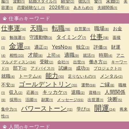
願望
未婚
服
波動
結婚スタイル
彼氏
愛
美
(1)
(1)
(1)
(2)
(1)
(1)
(2)
2026年
容運
恋愛経験なし
あきらめ
夫婦関係
(1)
(1)
(3)
(1)
(1)
仕事
キーワード
の
仕事運
天職
転職
職場
お金
自営業
(14)
(11)
(18)
(1)
(8)
仕事
タイミング
守護動物
勉強運
面接
(2)
(1)
(3)
(7)
(18)
金運
YesNo
適正
独立
評価
財運
(1)
(23)
(2)
(8)
(3)
(3)
才能
適職
上司
時期
相性
就活
アニ
(4)
(33)
(8)
(4)
(9)
(1)
(4)
受験
働き方
マルメディスン
会社
出世
キーワー
(34)
(2)
(1)
(1)
(2)
部下
試練
成功
ド
アドバイス
プロジェクト
(1)
(2)
(1)
(3)
(3)
(1)
能力
就職
トーテム
メンタル
足りないもの
(4)
(4)
(10)
(1)
(2)
ゴールデントリン
ご縁
不安
運勢
職種
(3)
(10)
(59)
(8)
キッカケ
人間関係
収入
退職
応募
資格
(1)
(2)
(1)
(7)
(2)
(1)
決断
採用
活躍
副業
メッセージ
出世運
(9)
(1)
(1)
(1)
(55)
(1)
(5)
開運
パワーストーン
学び
集中力
将来
(1)
(12)
(3)
(24)
性
(1)
人間
キーワード
の