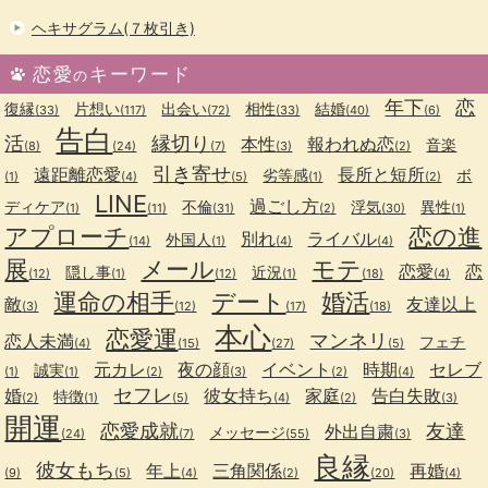
ヘキサグラム(７枚引き)
恋愛
キーワード
の
年下
恋
復縁
片想い
出会い
相性
結婚
(33)
(117)
(72)
(33)
(40)
(6)
告白
活
縁切り
本性
報われぬ恋
音楽
(8)
(24)
(7)
(3)
(2)
引き寄せ
遠距離恋愛
長所と短所
劣等感
ボ
(1)
(4)
(5)
(1)
(2)
LINE
過ごし方
ディケア
不倫
浮気
異性
(1)
(11)
(31)
(2)
(30)
(1)
アプローチ
恋の進
別れ
ライバル
外国人
(14)
(1)
(4)
(4)
展
メール
モテ
恋愛
恋
隠し事
近況
(12)
(1)
(12)
(1)
(18)
(4)
運命の相手
デート
婚活
敵
友達以上
(3)
(12)
(17)
(18)
本心
恋愛運
マンネリ
恋人未満
フェチ
(4)
(15)
(27)
(5)
元カレ
夜の顔
イベント
時期
セレブ
誠実
(1)
(1)
(2)
(3)
(2)
(4)
セフレ
婚
彼女持ち
家庭
告白失敗
特徴
(2)
(1)
(5)
(4)
(2)
(3)
開運
恋愛成就
友達
外出自粛
メッセージ
(24)
(7)
(55)
(3)
良縁
彼女もち
年上
三角関係
再婚
(9)
(5)
(4)
(2)
(20)
(4)