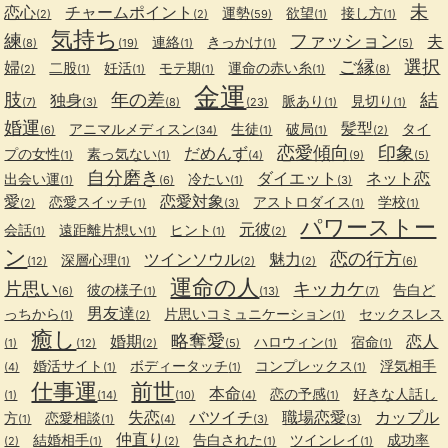
未
恋心
チャームポイント
運勢
欲望
接し方
(2)
(2)
(59)
(1)
(1)
気持ち
練
ファッション
夫
連絡
きっかけ
(8)
(19)
(1)
(1)
(5)
ご縁
選択
婦
二股
妊活
モテ期
運命の赤い糸
(2)
(1)
(1)
(1)
(1)
(8)
金運
肢
年の差
結
独身
脈あり
見切り
(7)
(3)
(8)
(23)
(1)
(1)
婚運
髪型
アニマルメディスン
生徒
破局
タイ
(6)
(34)
(1)
(1)
(2)
恋愛傾向
印象
だめんず
プの女性
素っ気ない
(1)
(1)
(4)
(9)
(5)
自分磨き
ダイエット
ネット恋
出会い運
冷たい
(1)
(6)
(1)
(3)
愛
恋愛対象
恋愛スイッチ
アストロダイス
学校
(2)
(1)
(3)
(1)
(1)
パワーストー
元彼
会話
遠距離片想い
ヒント
(1)
(1)
(1)
(2)
ン
恋の行方
ツインソウル
魅力
深層心理
(12)
(1)
(2)
(2)
(6)
運命の人
片思い
キッカケ
彼の様子
告白ど
(6)
(1)
(13)
(7)
男友達
っちから
片思いコミュニケーション
セックスレス
(1)
(2)
(1)
癒し
略奪愛
婚期
恋人
ハロウィン
宿命
(1)
(12)
(2)
(5)
(1)
(1)
婚活サイト
ボディータッチ
コンプレックス
浮気相手
(4)
(1)
(1)
(1)
仕事運
前世
本命
恋の予感
好きな人話し
(1)
(14)
(10)
(4)
(1)
失恋
バツイチ
職場恋愛
カップル
方
恋愛相談
(1)
(1)
(4)
(3)
(3)
仲直り
結婚相手
告白された
ツインレイ
成功率
(2)
(1)
(2)
(1)
(1)