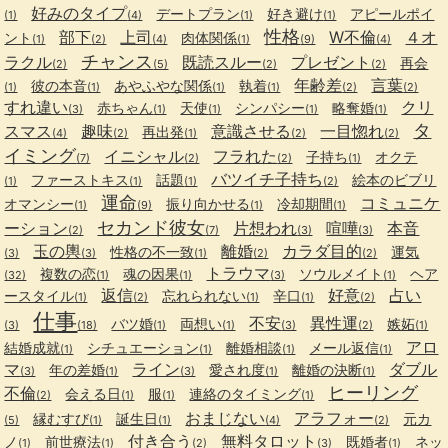
好みのタイプ
デートプラン
好き避け
アピールポイ
(1)
(4)
(1)
(1)
性格
部下
上司
W不倫
４オ
ント
肉体関係
(1)
(2)
(4)
(1)
(9)
(4)
チャンス
ラクル
既読スルー
プレゼント
再会
(2)
(5)
(2)
(2)
年齢差
言葉
彼の本音
あやふやな関係
執着
(1)
(1)
(1)
(1)
(2)
(2)
すれ違い
クリ
赤ちゃん
天使
シンパシー
略奪婚
(3)
(1)
(1)
(1)
(1)
タ
スマス
趣味
意識させる
一目惚れ
再出発
(4)
(2)
(1)
(2)
(2)
イミング
イニシャル
フラれた
子持ち
オクテ
(7)
(2)
(2)
(1)
バツイチ子持ち
ファーストキス
話題
絵本のビブリ
(1)
(1)
(1)
(2)
運命
コミュニケ
オマンシー
振り向かせる
冷却期間
(1)
(9)
(1)
(1)
セカンド彼女
ーション
片想われ
喧嘩
本音
(2)
(7)
(3)
(3)
玉の輿
離婚
カラダ目的
性格の不一致
運気
(3)
(3)
(1)
(2)
(2)
トラウマ
複数の恋
魂の因果
ソウルメイト
ヘア
(32)
(1)
(1)
(3)
(1)
返信
好意
占い
ースタイル
忘れられない
辛口
(1)
(2)
(1)
(1)
(2)
仕事
不安
異性運
バツ婚
両想い
嫉妬
(3)
(18)
(1)
(1)
(3)
(2)
(1)
アロ
結婚成就
シチュエーション
離婚相談
メール返信
(1)
(1)
(1)
(1)
マ
ライン
ダブル
年の差婚
愛され度
離婚の決断
(3)
(1)
(3)
(1)
(1)
ヒーリング
不倫
会える日
服
連絡のタイミング
(2)
(1)
(1)
(1)
おまじない
アラフォー
縁むすび
誕生日
元カ
(5)
(1)
(1)
(4)
(2)
付き合う
無料タロット
ノ
前世療法
既婚者
ネッ
(1)
(1)
(2)
(3)
(1)