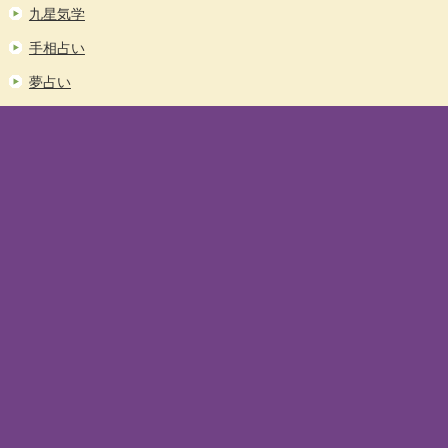
九星気学
手相占い
夢占い