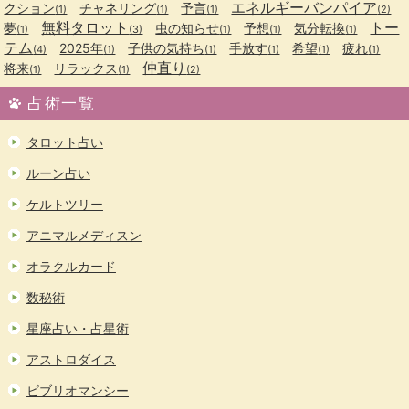
エネルギーバンパイア
クション
チャネリング
予言
(1)
(1)
(1)
(2)
無料タロット
トー
夢
虫の知らせ
予想
気分転換
(1)
(3)
(1)
(1)
(1)
テム
2025年
子供の気持ち
手放す
希望
疲れ
(4)
(1)
(1)
(1)
(1)
(1)
仲直り
将来
リラックス
(1)
(1)
(2)
占術一覧
タロット占い
ルーン占い
ケルトツリー
アニマルメディスン
オラクルカード
数秘術
星座占い・占星術
アストロダイス
ビブリオマンシー