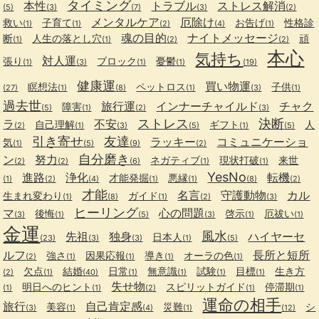
タイミング
本性
トラブル
ストレス解消
(5)
(3)
(7)
(3)
(2)
メンタルケア
厄除け
救い
子育て
お告げ
性格診
(1)
(1)
(2)
(4)
(1)
魂の目的
ナイトメッセージ
断
人生の落とし穴
頑
(1)
(1)
(2)
(2)
本心
気持ち
対人運
張り
ブロック
憂鬱
(1)
(3)
(1)
(1)
(19)
健康運
買い物運
瞑想法
ペットロス
子供
(27)
(1)
(8)
(1)
(3)
(1)
過去世
旅行運
インナーチャイルド
チャク
障害
(5)
(1)
(2)
(3)
ストレス
決断
ラ
不安
自己理解
ギフト
人
(2)
(1)
(3)
(5)
(1)
(5)
引き寄せ
友達
ラッキー
コミュニケーショ
気
(1)
(5)
(9)
(2)
自分磨き
ン
努力
ネガティブ
現状打破
来世
(2)
(2)
(6)
(1)
(1)
YesNo
進路
浄化
転機
才能発掘
悪縁
(1)
(2)
(4)
(1)
(1)
(8)
(2)
才能
名言
守護動物
カル
生まれ変わり
ガイド
(1)
(8)
(1)
(2)
(3)
ヒーリング
マ
心の問題
後悔
啓示
厄祓い
(3)
(1)
(5)
(3)
(1)
(1)
金運
風水
先祖
独身
ハイヤーセ
日本人
(23)
(3)
(3)
(1)
(5)
ルフ
長所と短所
強さ
因果応報
導き
オーラの色
(2)
(1)
(1)
(1)
(1)
欠点
結婚
日常
無意識
試験
目標
生き方
(2)
(1)
(40)
(1)
(1)
(1)
(1)
失せ物
明日へのヒント
スピリットガイド
停滞期
(1)
(1)
(2)
(1)
(1)
運命の相手
旅行
自己肯定感
美容
災難
シ
(3)
(1)
(4)
(1)
(12)