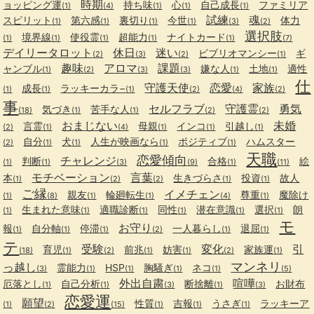
時期
ョッピング運
持ち味
心
自己成長
ファミリア
(1)
(4)
(1)
(1)
(1)
試練
魂
スピリット
第六感
裏切り
今世
体力
(1)
(1)
(1)
(1)
(3)
(2)
選択肢
境界線
使役霊
超能力
ナイトカード
(1)
(1)
(1)
(1)
(1)
(7)
デイリータロット
休日
迷い
ビブリオマンシー
ギ
(2)
(3)
(2)
(1)
趣味
アロマ
課題
ャンブル
嫌な人
土地
適性
(1)
(2)
(3)
(3)
(1)
(1)
仕
守護天使
恋愛
家族
成長
ラッキーカラ−
(1)
(1)
(1)
(2)
(4)
(2)
事
セルフラブ
守護霊
勇気
気づき
苦手な人
(18)
(1)
(1)
(2)
(2)
おまじない
未婚
言霊
母親
インコ
引越し
(2)
(1)
(4)
(1)
(1)
(1)
自分
犬
人生が映画なら
ポジティブ
ハムスター
(2)
(1)
(1)
(1)
(1)
天職
恋愛傾向
チャレンジ
判断
合格
絵
(1)
(1)
(3)
(9)
(1)
(11)
モチベーション
言葉
本
生きづらさ
投資
故人
(1)
(2)
(2)
(1)
(1)
ご縁
イメチェン
親友
輪廻転生
尊重
魔除け
(1)
(8)
(1)
(1)
(4)
(1)
生まれた意味
適職診断
同性
潜在意識
選択
朗
(1)
(1)
(1)
(1)
(1)
(1)
モ
お守り
報
自分軸
停滞
一人暮らし
退屈
(1)
(1)
(1)
(2)
(1)
(1)
テ
受験
変化
引
育児
前兆
妨害
家族運
(18)
(1)
(2)
(1)
(1)
(2)
(1)
マンネリ
っ越し
霊能力
HSP
胸騒ぎ
ネコ
(3)
(1)
(1)
(1)
(1)
(5)
外出自粛
喧嘩
厄落とし
自己分析
断捨離
お財布
(1)
(1)
(3)
(1)
(3)
恋愛運
願望
性質
吉報
うさぎ
ラッキーア
(1)
(2)
(15)
(1)
(1)
(1)