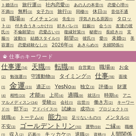
旅行運
社内恋愛
ト婚活
あの人の本音
恋愛心理
(1)
(2)
(2)
(1)
(1)
無料
旅行
休日
不満
女子力
同棲
音信不通
(1)
(3)
(1)
(3)
(1)
(3)
職場
イメチェン
タロッ
先生
浮気される原因
(1)
(8)
(4)
(1)
(1)
ト
付き合うきっかけ
好きバレ
妊娠
会う
友達の彼
(2)
(1)
(1)
(1)
(1)
氏
不倫願望
恋愛占い
復縁対策
秘密
長続き
克
(1)
(1)
(1)
(1)
(1)
(1)
願望
未婚
服
波動
結婚スタイル
彼氏
愛
美
(1)
(1)
(1)
(2)
(1)
(1)
(2)
2026年
容運
恋愛経験なし
あきらめ
夫婦関係
(1)
(1)
(3)
(1)
(1)
仕事
キーワード
の
仕事運
天職
転職
職場
お金
自営業
(14)
(11)
(18)
(1)
(8)
仕事
タイミング
守護動物
勉強運
面接
(2)
(1)
(3)
(7)
(18)
金運
YesNo
適正
独立
評価
財運
(1)
(23)
(2)
(8)
(3)
(3)
才能
適職
上司
時期
相性
就活
アニ
(4)
(33)
(8)
(4)
(9)
(1)
(4)
受験
働き方
マルメディスン
会社
出世
キーワー
(34)
(2)
(1)
(1)
(2)
部下
試練
成功
ド
アドバイス
プロジェクト
(1)
(2)
(1)
(3)
(3)
(1)
能力
就職
トーテム
メンタル
足りないもの
(4)
(4)
(10)
(1)
(2)
ゴールデントリン
ご縁
不安
運勢
職種
(3)
(10)
(59)
(8)
キッカケ
人間関係
収入
退職
応募
資格
(1)
(2)
(1)
(7)
(2)
(1)