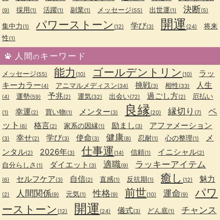
決断
採用
活躍
副業
メッセージ
出世運
(9)
(1)
(1)
(1)
(55)
(1)
(5)
開運
パワーストーン
学び
集中力
将来
(1)
(12)
(3)
(24)
性
(1)
人間
キーワード
の
能力
ゴールデントリン
ラッ
メッセージ
(55)
(10)
(10)
キーカラー
挑戦
人生
アニマルメディスン
相性
(4)
(34)
(3)
(33)
予兆
過ごし方
運勢
運気
出会い
厄払い
(4)
(59)
(2)
(32)
(72)
(2)
良縁
縁切り
ペ
幸運
メンター
買い物
(1)
(2)
(1)
(3)
(20)
(7)
ット
格言
励まし
アファメーション
家系の因縁
(6)
(2)
(1)
(3)
健康
幸せ
学び
使命
メ
忍耐
心の整理
(3)
(2)
(3)
(3)
(8)
(1)
(1)
仕事運
ンタル
2026年
イニシャル
信頼
(2)
(3)
(14)
(1)
(2)
適職
ラッキーアイテム
ダイエット
自分らしさ
(1)
(3)
(9)
癒し
セルフケア
自信
魅力
直感
反抗期
(6)
(3)
(2)
(1)
(1)
(12)
前世
パワ
人間関係
性格
運命
元気
(2)
(9)
(1)
(9)
(10)
(9)
開運
ーストーン
チャンス
儀式
どん底
(12)
(24)
(3)
(1)