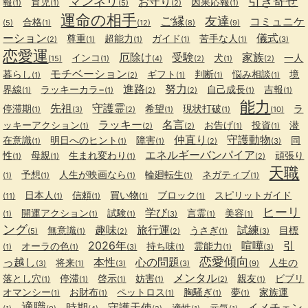
マンネリ
引き寄せ
お守り
報
育児
因果応報
(1)
(1)
(5)
(2)
(1)
運命の相手
ご縁
友達
コミュニケ
合格
(5)
(1)
(12)
(8)
(9)
ーション
儀式
尊重
超能力
ガイド
苦手な人
(2)
(1)
(1)
(1)
(1)
(3)
恋愛運
厄除け
受験
家族
インコ
犬
一人
(15)
(1)
(4)
(2)
(1)
(2)
モチベーション
暮らし
ギフト
判断
悩み相談
境
(1)
(2)
(1)
(1)
(1)
進路
努力
界線
ラッキーカラ−
自己成長
吉報
(1)
(1)
(2)
(2)
(1)
(1)
能力
先祖
守護霊
停滞期
希望
現状打破
ラ
(1)
(3)
(2)
(1)
(1)
(10)
ラッキー
名言
ッキーアクション
お告げ
投資
潜
(1)
(2)
(2)
(1)
(1)
仲直り
守護動物
在意識
明日へのヒント
障害
同
(1)
(1)
(1)
(2)
(3)
エネルギーバンパイア
性
母親
生まれ変わり
頑張り
(1)
(1)
(1)
(2)
天職
予想
人生が映画なら
輪廻転生
ネガティブ
(1)
(1)
(1)
(1)
(1)
日本人
信頼
買い物
ブロック
スピリットガイド
(11)
(1)
(1)
(1)
(1)
ヒーリ
学び
開運アクション
試験
言霊
美容
(1)
(1)
(1)
(3)
(1)
(1)
ング
趣味
旅行運
試練
無意識
うさぎ
目標
(5)
(1)
(2)
(2)
(1)
(3)
2026年
喧嘩
引
オーラの色
持ち味
霊能力
(1)
(1)
(3)
(1)
(1)
(3)
恋愛傾向
っ越し
本性
心の問題
将来
人生の
(3)
(1)
(3)
(3)
(9)
メンタル
落とし穴
停滞
啓示
妨害
親友
ビブリ
(1)
(1)
(1)
(1)
(2)
(1)
オマンシー
お財布
ペットロス
胸騒ぎ
夢
家族運
(1)
(1)
(1)
(1)
(1)
適職
時期
守護天使
イメチェン
適性
元気