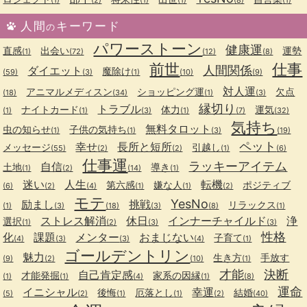
人間
キーワード
の
パワーストーン
健康運
直感
出会い
運勢
(1)
(72)
(12)
(8)
前世
仕事
人間関係
ダイエット
魔除け
(59)
(3)
(1)
(10)
(9)
対人運
アニマルメディスン
ショッピング運
欠点
(18)
(34)
(1)
(3)
縁切り
トラブル
ナイトカード
体力
運気
(1)
(1)
(3)
(1)
(7)
(32)
気持ち
無料タロット
虫の知らせ
子供の気持ち
(1)
(1)
(3)
(19)
ペット
幸せ
長所と短所
メッセージ
引越し
(55)
(2)
(2)
(1)
(6)
仕事運
ラッキーアイテム
自信
土地
導き
(1)
(2)
(14)
(1)
迷い
人生
転機
第六感
嫌な人
ポジティブ
(6)
(2)
(4)
(1)
(1)
(2)
モテ
YesNo
励まし
挑戦
リラックス
(1)
(3)
(18)
(3)
(8)
(1)
ストレス解消
休日
インナーチャイルド
浄
選択
(1)
(2)
(3)
(3)
性格
化
課題
メンター
おまじない
子育て
(4)
(3)
(3)
(4)
(1)
ゴールデントリン
魅力
生き方
手放す
(9)
(2)
(10)
(1)
才能
決断
自己肯定感
才能発掘
家系の因縁
(1)
(1)
(4)
(1)
(8)
運命
イニシャル
幸運
後悔
厄落とし
結婚
(5)
(2)
(1)
(1)
(2)
(40)