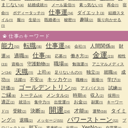
まじない
結婚成就
メール返信
素っ気ない
再会
宿
(4)
(1)
(1)
(1)
(1)
仕事運
ダイエット
命
ボディータッチ
結婚スタ
(1)
(1)
(14)
(3)
趣味
イル
服
生徒
既婚者
秘密
振り向かせる
(1)
(1)
(1)
(1)
(1)
(2)
(1)
仕事
キーワード
の
能力
転職
仕事運
人間関係
財
会社
(10)
(18)
(14)
(1)
(9)
金運
仕事
適職
運
働き方
応募
相性
(4)
(9)
(18)
(1)
(2)
(23)
職場
守護動物
資格
勉強運
アニマルメディス
(33)
(1)
(3)
(8)
(1)
天職
上司
独立
就職
成
ン
足りないもの
(34)
(11)
(4)
(1)
(3)
(4)
キッカケ
功
不安
学び
活躍
職種
面接
(3)
(1)
(3)
(7)
(1)
(1)
(3)
ゴールデントリン
評価
試練
アドバイス
(3)
(10)
(1)
(3)
ご縁
トーテム
メンタル
時期
収入
採用
(8)
(4)
(2)
(4)
(2)
(1)
適正
お金
就活
集中力
出世運
副業
キーワー
(2)
(1)
(1)
(1)
(2)
(1)
開運
決断
才能
タイミ
受験
ド
運勢
(1)
(2)
(5)
(24)
(8)
(59)
パワーストーン
ング
退職
メッセージ
プ
(7)
(2)
(55)
(12)
YesNo
部下
ロジェクト
将来性
出世
自営業
(1)
(2)
(1)
(1)
(8)
(1)