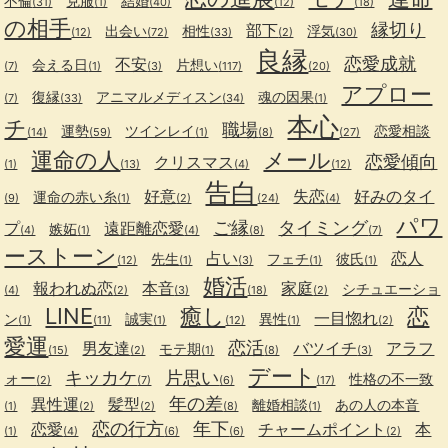
不倫
克服
結婚
(31)
(1)
(40)
(12)
(18)
の相手
縁切り
部下
出会い
相性
浮気
(12)
(72)
(33)
(2)
(30)
良縁
恋愛成就
不安
会える日
片想い
(7)
(1)
(3)
(117)
(20)
アプロー
復縁
アニマルメディスン
魂の因果
(7)
(33)
(34)
(1)
本心
チ
職場
運勢
ツインレイ
恋愛相談
(14)
(59)
(1)
(8)
(27)
運命の人
メール
恋愛傾向
クリスマス
(1)
(13)
(4)
(12)
告白
好意
失恋
好みのタイ
運命の赤い糸
(9)
(1)
(2)
(24)
(4)
パワ
ご縁
タイミング
プ
遠距離恋愛
嫉妬
(4)
(1)
(4)
(8)
(7)
ーストーン
占い
恋人
先生
フェチ
彼氏
(12)
(1)
(3)
(1)
(1)
婚活
報われぬ恋
本音
家庭
シチュエーショ
(4)
(2)
(3)
(18)
(2)
LINE
癒し
恋
一目惚れ
ン
誠実
異性
(1)
(11)
(1)
(12)
(1)
(2)
愛運
恋活
男友達
バツイチ
アラフ
モテ期
(15)
(2)
(1)
(8)
(3)
デート
キッカケ
片思い
ォー
性格の不一致
(2)
(7)
(6)
(17)
年の差
異性運
髪型
離婚相談
あの人の本音
(1)
(2)
(2)
(8)
(1)
恋の行方
年下
恋愛
チャームポイント
本
(1)
(4)
(6)
(6)
(2)