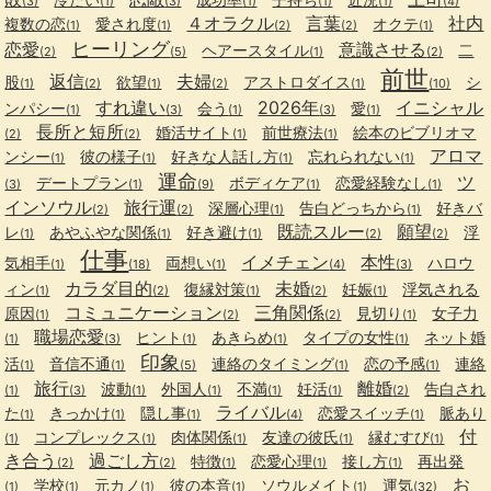
(3)
(1)
(3)
(1)
(1)
(1)
(4)
４オラクル
言葉
社内
複数の恋
愛され度
オクテ
(1)
(1)
(2)
(2)
(1)
ヒーリング
恋愛
意識させる
ヘアースタイル
二
(2)
(5)
(1)
(2)
前世
返信
夫婦
股
欲望
アストロダイス
シ
(1)
(2)
(1)
(2)
(1)
(10)
すれ違い
2026年
イニシャル
ンパシー
会う
愛
(1)
(3)
(1)
(3)
(1)
長所と短所
婚活サイト
前世療法
絵本のビブリオマ
(2)
(2)
(1)
(1)
アロマ
ンシー
彼の様子
好きな人話し方
忘れられない
(1)
(1)
(1)
(1)
運命
ツ
デートプラン
ボディケア
恋愛経験なし
(3)
(1)
(9)
(1)
(1)
インソウル
旅行運
深層心理
告白どっちから
好きバ
(2)
(2)
(1)
(1)
既読スルー
願望
レ
あやふやな関係
好き避け
浮
(1)
(1)
(1)
(2)
(2)
仕事
イメチェン
本性
気相手
両想い
ハロウ
(1)
(18)
(1)
(4)
(3)
カラダ目的
未婚
ィン
復縁対策
妊娠
浮気される
(1)
(2)
(1)
(2)
(1)
コミュニケーション
三角関係
原因
見切り
女子力
(1)
(2)
(2)
(1)
職場恋愛
ヒント
あきらめ
タイプの女性
ネット婚
(1)
(3)
(1)
(1)
(1)
印象
活
音信不通
連絡のタイミング
恋の予感
連絡
(1)
(1)
(5)
(1)
(1)
旅行
離婚
波動
外国人
不満
妊活
告白され
(1)
(3)
(1)
(1)
(1)
(1)
(2)
ライバル
た
きっかけ
隠し事
恋愛スイッチ
脈あり
(1)
(1)
(1)
(4)
(1)
付
コンプレックス
肉体関係
友達の彼氏
縁むすび
(1)
(1)
(1)
(1)
(1)
き合う
過ごし方
特徴
恋愛心理
接し方
再出発
(2)
(2)
(1)
(1)
(1)
お
学校
元カノ
彼の本音
ソウルメイト
運気
(1)
(1)
(1)
(1)
(1)
(32)