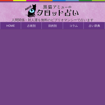
人間関係・対人運を無料のビブリオマンシーで占います
HOME
占術別
目的別
コラム
占い辞典