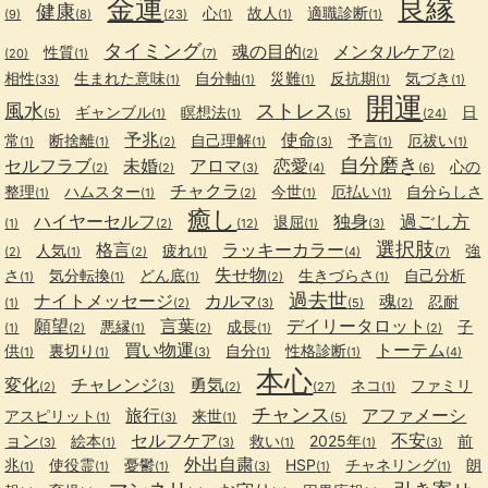
金運
良縁
健康
心
故人
適職診断
(9)
(8)
(23)
(1)
(1)
(1)
タイミング
魂の目的
メンタルケア
性質
(20)
(1)
(7)
(2)
(2)
相性
生まれた意味
自分軸
災難
反抗期
気づき
(33)
(1)
(1)
(1)
(1)
(1)
開運
風水
ストレス
ギャンブル
瞑想法
日
(5)
(1)
(1)
(5)
(24)
予兆
使命
常
断捨離
自己理解
予言
厄祓い
(1)
(1)
(2)
(1)
(3)
(1)
(1)
自分磨き
セルフラブ
未婚
アロマ
恋愛
心の
(2)
(2)
(3)
(4)
(6)
チャクラ
整理
ハムスター
今世
厄払い
自分らしさ
(1)
(1)
(2)
(1)
(1)
癒し
ハイヤーセルフ
独身
過ごし方
退屈
(1)
(2)
(12)
(1)
(3)
選択肢
格言
ラッキーカラー
人気
疲れ
強
(2)
(1)
(2)
(1)
(4)
(7)
失せ物
さ
気分転換
どん底
生きづらさ
自己分析
(1)
(1)
(1)
(2)
(1)
過去世
ナイトメッセージ
カルマ
魂
忍耐
(1)
(2)
(3)
(5)
(2)
願望
言葉
デイリータロット
悪縁
成長
子
(1)
(2)
(1)
(2)
(1)
(2)
買い物運
トーテム
供
裏切り
自分
性格診断
(1)
(1)
(3)
(1)
(1)
(4)
本心
変化
チャレンジ
勇気
ネコ
ファミリ
(2)
(3)
(2)
(27)
(1)
チャンス
旅行
アファメーシ
アスピリット
来世
(1)
(3)
(1)
(5)
ョン
セルフケア
不安
絵本
救い
2025年
前
(3)
(1)
(3)
(1)
(1)
(3)
外出自粛
兆
使役霊
憂鬱
HSP
チャネリング
朗
(1)
(1)
(1)
(3)
(1)
(1)