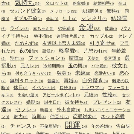
気持ち
命
タロット
略奪婚
結婚相手
辛口
(4)
(19)
(2)
(1)
(1)
セカンド彼女
無料
メッセージ
夫婦関係
同
(1)
(7)
(55)
(1)
(3)
マンネリ
結婚運
ダブル不倫
年上
棲
会話
(1)
(2)
(1)
(4)
(5)
金運
ライン
バツ
赤ちゃん
劣等感
破局
(6)
(3)
(1)
(1)
(23)
(1)
イチ子持ち
W不倫
カップル
セレブ
遠距離片想い
(2)
(4)
(1)
(2)
引き寄せ
婚
だめんず
友達以上恋人未満
フラ
(2)
(4)
(4)
(5)
略奪愛
れた
夜の顔
片想われ
年齢差
話題
(2)
(3)
(1)
(5)
(3)
ファッション
選
別れ
喧嘩
天使
美容運
(2)
(4)
(5)
(3)
(1)
(1)
択肢
彼女も
元カレ
玉の輿
冷却期間
バツ婚
(7)
(2)
(1)
(3)
(1)
ち
未練
独身
恋心
付き合うきっかけ
恋愛占い
(5)
(1)
(3)
(8)
(1)
自分磨き
無料タロット
再婚
音楽
離婚の決
(2)
(3)
(1)
(4)
(6)
休日
イベント
トラウマ
断
長続き
ファースト
(1)
(3)
(2)
(1)
(3)
性格
元彼
キス
出会い運
アピールポイント
セッ
(1)
(1)
(1)
(2)
(9)
友
婚期
彼女持ち
プレゼント
クスレス
誕生日
(1)
(2)
(1)
(4)
(2)
達
セフレ
外出自粛
執着
片思いコミュニケーショ
(9)
(5)
(1)
(3)
魅力
時期
仲直り
恋愛対象
ネット恋愛
ン
(1)
(2)
(4)
(2)
(3)
開運
チャンス
告白失
不倫願望
年の差婚
(2)
(5)
(1)
(24)
(1)
敗
恋敵
上司
冷たい
成功率
子持ち
近況