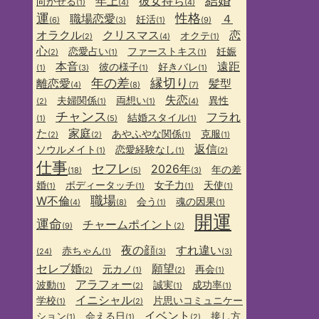
結婚
年上
彼女持ち
向かせる
(1)
(4)
(4)
運
性格
職場恋愛
４
妊活
(6)
(3)
(1)
(9)
オラクル
クリスマス
恋
オクテ
(2)
(4)
(1)
心
恋愛占い
ファーストキス
妊娠
(2)
(1)
(1)
本音
遠距
彼の様子
好きバレ
(1)
(3)
(1)
(1)
年の差
縁切り
離恋愛
髪型
(4)
(8)
(7)
失恋
夫婦関係
両想い
異性
(2)
(1)
(1)
(4)
チャンス
フラれ
結婚スタイル
(1)
(5)
(1)
た
家庭
あやふやな関係
克服
(2)
(2)
(1)
(1)
返信
ソウルメイト
恋愛経験なし
(1)
(1)
(2)
仕事
セフレ
2026年
年の差
(18)
(5)
(3)
婚
ボディータッチ
女子力
天使
(1)
(1)
(1)
(1)
職場
W不倫
会う
魂の因果
(4)
(8)
(1)
(1)
開運
運命
チャームポイント
(9)
(2)
夜の顔
すれ違い
赤ちゃん
(24)
(1)
(3)
(3)
セレブ婚
願望
元カノ
再会
(2)
(1)
(2)
(1)
アラフォー
波動
誠実
成功率
(1)
(2)
(1)
(1)
イニシャル
学校
片思いコミュニケー
(1)
(2)
イベント
ション
会える日
接し方
(1)
(1)
(2)