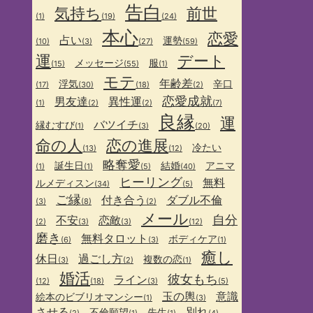
告白
気持ち
前世
(1)
(19)
(24)
本心
恋愛
占い
運勢
(10)
(3)
(27)
(59)
運
デート
メッセージ
服
(15)
(55)
(1)
モテ
年齢差
浮気
辛口
(17)
(30)
(18)
(2)
恋愛成就
男友達
異性運
(1)
(2)
(2)
(7)
良縁
運
バツイチ
縁むすび
(1)
(3)
(20)
命の人
恋の進展
冷たい
(13)
(12)
略奪愛
誕生日
結婚
アニマ
(1)
(1)
(5)
(40)
ヒーリング
無料
ルメディスン
(34)
(5)
ご縁
付き合う
ダブル不倫
(3)
(8)
(2)
メール
自分
不安
恋敵
(2)
(3)
(3)
(12)
磨き
無料タロット
ボディケア
(6)
(3)
(1)
癒し
休日
過ごし方
複数の恋
(3)
(2)
(1)
婚活
彼女もち
ライン
(12)
(18)
(3)
(5)
玉の輿
意識
絵本のビブリオマンシー
(1)
(3)
させる
別れ
不倫願望
先生