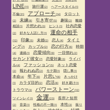
(2)
(1)
(1)
(4)
LINE
旅行運
ヘアースタイル
(11)
(2)
(1)
アプローチ
タロット
不倫
(31)
(14)
未練
引き寄せ
趣味
離婚
(2)
(8)
(5)
(2)
片想われ
社内恋愛
相談
ヒント
(1)
(3)
(1)
運命の相手
好きな人話し方
(2)
(1)
印象
タイミ
未婚
恋人
(12)
(5)
(2)
(4)
ング
恋の行方
カップル
時期
(7)
(2)
(6)
恋愛傾向
一目惚れ
連絡
(4)
(1)
(9)
(2)
セカンド彼女
恋愛対象
ライバ
(7)
(3)
ファッション
ル
ネット恋愛
(4)
(5)
報われぬ恋
モテ期
隠し事
(2)
(2)
(1)
(1)
年下
片思い
本命
きっかけ
(4)
(6)
(6)
恋活
カラダ目的
好き避け
(1)
(2)
(8)
(1)
パワーストーン
トラウマ
(3)
(12)
金運
長所と短所
ツインレイ
(1)
(23)
本性
音楽
性格の不一致
振り
(2)
(1)
(1)
(3)