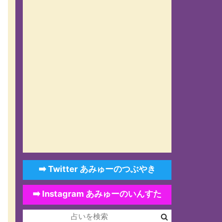
➡️ Twitter あみゅーのつぶやき
➡️ Instagram あみゅーのいんすた