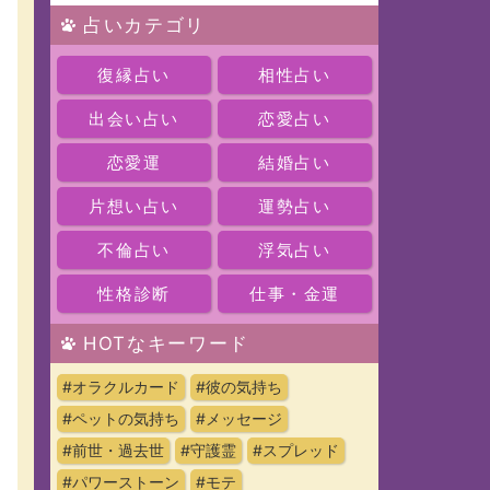
占いカテゴリ
復縁占い
相性占い
出会い占い
恋愛占い
恋愛運
結婚占い
片想い占い
運勢占い
不倫占い
浮気占い
性格診断
仕事・金運
HOTなキーワード
#オラクルカード
#彼の気持ち
#ペットの気持ち
#メッセージ
#前世・過去世
#守護霊
#スプレッド
#パワーストーン
#モテ