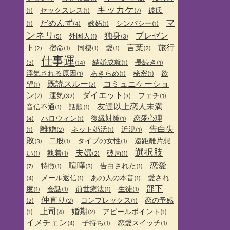
キッカケ
セックスレス
彼氏
(1)
(1)
(7)
マ
だめんず
嫉妬
シンパシー
(1)
(4)
(1)
(1)
ンネリ
独身
プレゼン
外国人
(5)
(1)
(3)
ト
言葉
旅行
宿命
同棲
愛
(2)
(1)
(1)
(1)
(2)
仕事運
結婚成就
長続き
(3)
(14)
(1)
(1)
浮気される原因
あきらめ
秘密
欲
(1)
(1)
(1)
既読スルー
コミュニケーショ
望
(1)
(2)
ン
ダイエット
運気
フェチ
(2)
(32)
(3)
(1)
友達以上恋人未満
音信不通
話題
(1)
(1)
ハロウィン
復縁対策
恋愛心理
(4)
(1)
(1)
離婚
告白失
ネット婚活
近況
(1)
(2)
(1)
(1)
敗
二股
タイプの女性
遠距離片想
(3)
(1)
(1)
選択肢
夫婦
い
執着
破局
(1)
(1)
(2)
(1)
喧嘩
恋愛
特徴
告白された
(7)
(1)
(3)
(1)
メール返信
あの人の本音
愛され
(4)
(1)
(1)
部下
度
会話
前世療法
生徒
(1)
(1)
(1)
(1)
仲直り
コンプレックス
恋の予感
(2)
(2)
(1)
上司
婚期
アピールポイント
(1)
(4)
(2)
(1)
イメチェン
子持ち
恋愛スイッチ
(4)
(1)
(1)