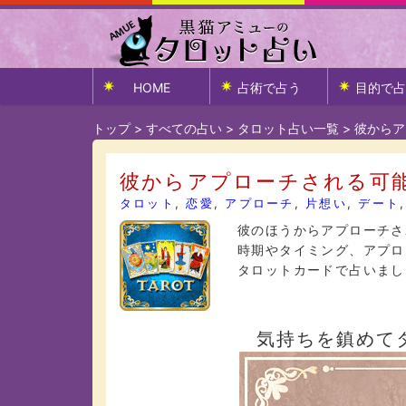
HOME
占術で占う
目的で占
トップ
>
すべての占い
>
タロット占い一覧
>
彼からア
彼からアプローチされる可
タロット
,
恋愛
,
アプローチ
,
片想い
,
デート
彼のほうからアプローチさ
時期やタイミング、アプロ
タロットカードで占いまし
気持ちを鎮めて