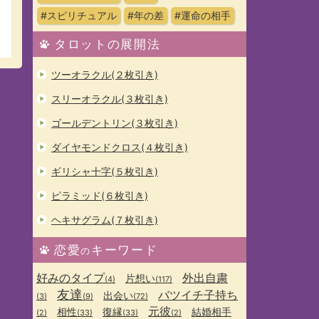
#スピリチュアル
#年の差
#運命の相手
タロットの展開法
ツーオラクル(２枚引き)
スリーオラクル(３枚引き)
ゴールデントリン(３枚引き)
ダイヤモンドクロス(４枚引き)
ギリシャ十字(５枚引き)
ピラミッド(６枚引き)
ヘキサグラム(７枚引き)
恋愛
キーワード
の
好みのタイプ
外出自粛
片想い
(4)
(117)
友達
バツイチ子持ち
出会い
(3)
(9)
(72)
元彼
相性
復縁
結婚相手
(2)
(33)
(33)
(2)