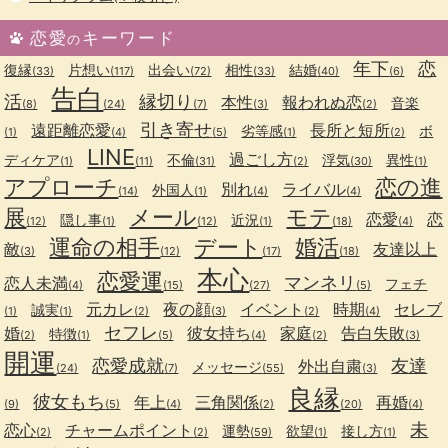
恋愛
キーワード
の
年下
恋
復縁
片想い
出会い
相性
結婚
(33)
(117)
(72)
(33)
(40)
(6)
告白
活
縁切り
本性
報われぬ恋
音楽
(8)
(24)
(7)
(3)
(2)
引き寄せ
遠距離恋愛
長所と短所
劣等感
ボ
(1)
(4)
(5)
(1)
(2)
LINE
過ごし方
ディケア
不倫
浮気
異性
(1)
(11)
(31)
(2)
(30)
(1)
アプローチ
恋の進
別れ
ライバル
外国人
(14)
(1)
(4)
(4)
展
メール
モテ
恋愛
恋
隠し事
近況
(12)
(1)
(12)
(1)
(18)
(4)
運命の相手
デート
婚活
敵
友達以上
(3)
(12)
(17)
(18)
本心
恋愛運
マンネリ
恋人未満
フェチ
(4)
(15)
(27)
(5)
元カレ
夜の顔
イベント
時期
セレブ
誠実
(1)
(1)
(2)
(3)
(2)
(4)
セフレ
婚
彼女持ち
家庭
告白失敗
特徴
(2)
(1)
(5)
(4)
(2)
(3)
開運
恋愛成就
友達
外出自粛
メッセージ
(24)
(7)
(55)
(3)
良縁
彼女もち
年上
三角関係
再婚
(9)
(5)
(4)
(2)
(20)
(4)
未
恋心
チャームポイント
運勢
欲望
接し方
(2)
(2)
(59)
(1)
(1)