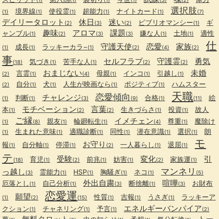
(1)
(1)
(1)
(1)
(3)
(2)
選択肢
境界線
使役霊
超能力
ナイトカード
(1)
(1)
(1)
(1)
(1)
(7)
デイリータロット
休日
迷い
ビブリオマンシー
ギ
(2)
(3)
(2)
(1)
趣味
アロマ
課題
ャンブル
嫌な人
土地
適性
(1)
(2)
(3)
(3)
(1)
(1)
仕
守護天使
恋愛
家族
成長
ラッキーカラ−
(1)
(1)
(1)
(2)
(4)
(2)
事
セルフラブ
守護霊
勇気
気づき
苦手な人
(18)
(1)
(1)
(2)
(2)
おまじない
未婚
言霊
母親
インコ
引越し
(2)
(1)
(4)
(1)
(1)
(1)
自分
犬
人生が映画なら
ポジティブ
ハムスター
(2)
(1)
(1)
(1)
(1)
天職
恋愛傾向
チャレンジ
判断
合格
絵
(1)
(1)
(3)
(9)
(1)
(11)
モチベーション
言葉
本
生きづらさ
投資
故人
(1)
(2)
(2)
(1)
(1)
ご縁
イメチェン
親友
輪廻転生
尊重
魔除け
(1)
(8)
(1)
(1)
(4)
(1)
生まれた意味
適職診断
同性
潜在意識
選択
朗
(1)
(1)
(1)
(1)
(1)
(1)
モ
お守り
報
自分軸
停滞
一人暮らし
退屈
(1)
(1)
(1)
(2)
(1)
(1)
テ
受験
変化
引
育児
前兆
妨害
家族運
(18)
(1)
(2)
(1)
(1)
(2)
(1)
マンネリ
っ越し
霊能力
HSP
胸騒ぎ
ネコ
(3)
(1)
(1)
(1)
(1)
(5)
外出自粛
喧嘩
厄落とし
自己分析
断捨離
お財布
(1)
(1)
(3)
(1)
(3)
恋愛運
願望
性質
吉報
うさぎ
ラッキーア
(1)
(2)
(15)
(1)
(1)
(1)
エネルギーバンパイア
クション
チャネリング
予言
(1)
(1)
(1)
(2)