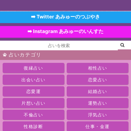
➡️ Twitter あみゅーのつぶやき
➡️ Instagram あみゅーのいんすた
占いカテゴリ
復縁占い
相性占い
出会い占い
恋愛占い
恋愛運
結婚占い
片想い占い
運勢占い
不倫占い
浮気占い
性格診断
仕事・金運