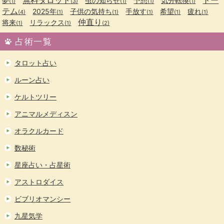
無料タロット
トー
夢
虫の知らせ
予想
気分転換
(1)
(3)
(1)
(1)
(1)
テム
2025年
子供の気持ち
手放す
希望
疲れ
(4)
(1)
(1)
(1)
(1)
(1)
仲直り
将来
リラックス
(1)
(1)
(2)
占術一覧
タロット占い
ルーン占い
ケルトツリー
アニマルメディスン
オラクルカード
数秘術
星座占い・占星術
アストロダイス
ビブリオマンシー
九星気学