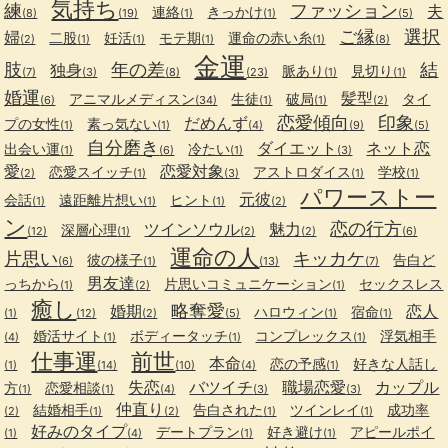
気持ち
練
ファッション
夫
連絡
きっかけ
(8)
(19)
(1)
(1)
(5)
ご縁
選択
婦
二股
妊活
モテ期
運命の赤い糸
(2)
(1)
(1)
(1)
(1)
(8)
金運
肢
年の差
結
独身
脈あり
見切り
(7)
(3)
(8)
(23)
(1)
(1)
婚運
髪型
アニマルメディスン
生徒
破局
タイ
(6)
(34)
(1)
(1)
(2)
恋愛傾向
印象
だめんず
プの女性
素っ気ない
(1)
(1)
(4)
(9)
(5)
自分磨き
ダイエット
ネット恋
出会い運
冷たい
(1)
(6)
(1)
(3)
愛
恋愛対象
恋愛スイッチ
アストロダイス
学校
(2)
(1)
(3)
(1)
(1)
パワーストー
元彼
会話
遠距離片想い
ヒント
(1)
(1)
(1)
(2)
ン
恋の行方
ツインソウル
魅力
深層心理
(12)
(1)
(2)
(2)
(6)
運命の人
片思い
キッカケ
彼の様子
告白ど
(6)
(1)
(13)
(7)
男友達
っちから
片思いコミュニケーション
セックスレス
(1)
(2)
(1)
癒し
略奪愛
婚期
恋人
ハロウィン
宿命
(1)
(12)
(2)
(5)
(1)
(1)
婚活サイト
ボディータッチ
コンプレックス
浮気相手
(4)
(1)
(1)
(1)
仕事運
前世
本命
恋の予感
好きな人話し
(1)
(14)
(10)
(4)
(1)
失恋
バツイチ
職場恋愛
カップル
方
恋愛相談
(1)
(1)
(4)
(3)
(3)
仲直り
結婚相手
告白された
ツインレイ
成功率
(2)
(1)
(2)
(1)
(1)
好みのタイプ
デートプラン
好き避け
アピールポイ
(1)
(4)
(1)
(1)