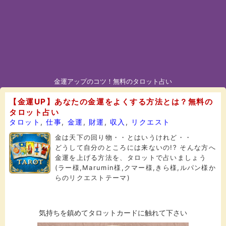
金運アップのコツ！無料のタロット占い
【金運UP】あなたの金運をよくする方法とは？無料の
タロット占い
タロット
,
仕事
,
金運
,
財運
,
収入
,
リクエスト
金は天下の回り物・・とはいうけれど・・
どうして自分のところには来ないの!? そんな方へ
金運を上げる方法を、タロットで占いましょう
(ラー様,Marumin様,クマー様,きら様,ルパン様か
らのリクエストテーマ)
気持ちを鎮めてタロットカードに触れて下さい