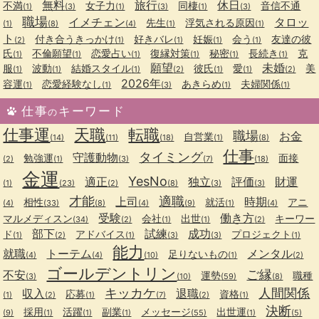
無料
旅行
休日
不満
女子力
同棲
音信不通
(1)
(3)
(1)
(3)
(1)
(3)
職場
イメチェン
タロッ
先生
浮気される原因
(1)
(8)
(4)
(1)
(1)
ト
付き合うきっかけ
好きバレ
妊娠
会う
友達の彼
(2)
(1)
(1)
(1)
(1)
氏
不倫願望
恋愛占い
復縁対策
秘密
長続き
克
(1)
(1)
(1)
(1)
(1)
(1)
願望
未婚
服
波動
結婚スタイル
彼氏
愛
美
(1)
(1)
(1)
(2)
(1)
(1)
(2)
2026年
容運
恋愛経験なし
あきらめ
夫婦関係
(1)
(1)
(3)
(1)
(1)
仕事
キーワード
の
仕事運
天職
転職
職場
お金
自営業
(14)
(11)
(18)
(1)
(8)
仕事
タイミング
守護動物
勉強運
面接
(2)
(1)
(3)
(7)
(18)
金運
YesNo
適正
独立
評価
財運
(1)
(23)
(2)
(8)
(3)
(3)
才能
適職
上司
時期
相性
就活
アニ
(4)
(33)
(8)
(4)
(9)
(1)
(4)
受験
働き方
マルメディスン
会社
出世
キーワー
(34)
(2)
(1)
(1)
(2)
部下
試練
成功
ド
アドバイス
プロジェクト
(1)
(2)
(1)
(3)
(3)
(1)
能力
就職
トーテム
メンタル
足りないもの
(4)
(4)
(10)
(1)
(2)
ゴールデントリン
ご縁
不安
運勢
職種
(3)
(10)
(59)
(8)
キッカケ
人間関係
収入
退職
応募
資格
(1)
(2)
(1)
(7)
(2)
(1)
決断
採用
活躍
副業
メッセージ
出世運
(9)
(1)
(1)
(1)
(55)
(1)
(5)