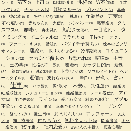
性格
部下
上司
W不倫
４オ
ント
肉体関係
(1)
(2)
(4)
(1)
(9)
(4)
チャンス
ラクル
既読スルー
プレゼント
再会
(2)
(5)
(2)
(2)
年齢差
言葉
彼の本音
あやふやな関係
執着
(1)
(1)
(1)
(1)
(2)
(2)
すれ違い
クリ
赤ちゃん
天使
シンパシー
略奪婚
(3)
(1)
(1)
(1)
(1)
タ
スマス
趣味
意識させる
一目惚れ
再出発
(4)
(2)
(1)
(2)
(2)
イミング
イニシャル
フラれた
子持ち
オクテ
(7)
(2)
(2)
(1)
バツイチ子持ち
ファーストキス
話題
絵本のビブリ
(1)
(1)
(1)
(2)
運命
コミュニケ
オマンシー
振り向かせる
冷却期間
(1)
(9)
(1)
(1)
セカンド彼女
ーション
片想われ
喧嘩
本音
(2)
(7)
(3)
(3)
玉の輿
離婚
カラダ目的
性格の不一致
運気
(3)
(3)
(1)
(2)
(2)
トラウマ
複数の恋
魂の因果
ソウルメイト
ヘア
(32)
(1)
(1)
(3)
(1)
返信
好意
占い
ースタイル
忘れられない
辛口
(1)
(2)
(1)
(1)
(2)
仕事
不安
異性運
バツ婚
両想い
嫉妬
(3)
(18)
(1)
(1)
(3)
(2)
(1)
アロ
結婚成就
シチュエーション
離婚相談
メール返信
(1)
(1)
(1)
(1)
マ
ライン
ダブル
年の差婚
愛され度
離婚の決断
(3)
(1)
(3)
(1)
(1)
ヒーリング
不倫
会える日
服
連絡のタイミング
(2)
(1)
(1)
(1)
おまじない
アラフォー
縁むすび
誕生日
元カ
(5)
(1)
(1)
(4)
(2)
付き合う
無料タロット
ノ
前世療法
既婚者
ネッ
(1)
(1)
(2)
(3)
(1)
旅行運
社内恋愛
ト婚活
あの人の本音
恋愛心理
(1)
(2)
(2)
(1)
(1)