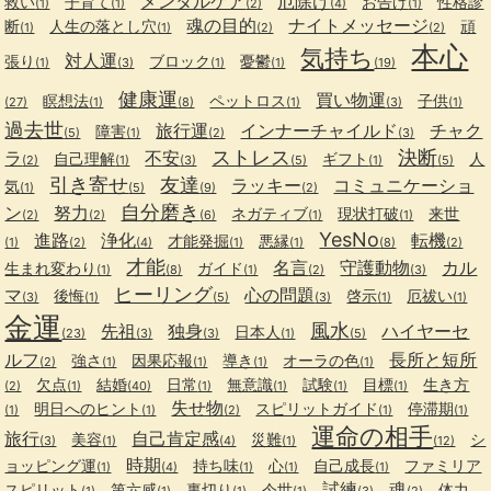
メンタルケア
厄除け
救い
子育て
お告げ
性格診
(1)
(1)
(2)
(4)
(1)
魂の目的
ナイトメッセージ
断
人生の落とし穴
頑
(1)
(1)
(2)
(2)
本心
気持ち
対人運
張り
ブロック
憂鬱
(1)
(3)
(1)
(1)
(19)
健康運
買い物運
瞑想法
ペットロス
子供
(27)
(1)
(8)
(1)
(3)
(1)
過去世
旅行運
インナーチャイルド
チャク
障害
(5)
(1)
(2)
(3)
ストレス
決断
ラ
不安
自己理解
ギフト
人
(2)
(1)
(3)
(5)
(1)
(5)
引き寄せ
友達
ラッキー
コミュニケーショ
気
(1)
(5)
(9)
(2)
自分磨き
ン
努力
ネガティブ
現状打破
来世
(2)
(2)
(6)
(1)
(1)
YesNo
進路
浄化
転機
才能発掘
悪縁
(1)
(2)
(4)
(1)
(1)
(8)
(2)
才能
名言
守護動物
カル
生まれ変わり
ガイド
(1)
(8)
(1)
(2)
(3)
ヒーリング
マ
心の問題
後悔
啓示
厄祓い
(3)
(1)
(5)
(3)
(1)
(1)
金運
風水
先祖
独身
ハイヤーセ
日本人
(23)
(3)
(3)
(1)
(5)
ルフ
長所と短所
強さ
因果応報
導き
オーラの色
(2)
(1)
(1)
(1)
(1)
欠点
結婚
日常
無意識
試験
目標
生き方
(2)
(1)
(40)
(1)
(1)
(1)
(1)
失せ物
明日へのヒント
スピリットガイド
停滞期
(1)
(1)
(2)
(1)
(1)
運命の相手
旅行
自己肯定感
美容
災難
シ
(3)
(1)
(4)
(1)
(12)
時期
ョッピング運
持ち味
心
自己成長
ファミリア
(1)
(4)
(1)
(1)
(1)
試練
魂
スピリット
第六感
裏切り
今世
体力