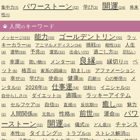
開運
パワーストーン
学び
集中力
将来
(1)
(12)
(3)
(24)
性
(1)
人間
キーワード
の
能力
ゴールデントリン
ラッ
メッセージ
(55)
(10)
(10)
キーカラー
挑戦
人生
アニマルメディスン
相性
(4)
(34)
(3)
(33)
予兆
過ごし方
運勢
運気
出会い
厄払い
(4)
(59)
(2)
(32)
(72)
(2)
良縁
縁切り
ペ
幸運
メンター
買い物
(1)
(2)
(1)
(3)
(20)
(7)
ット
格言
励まし
アファメーション
家系の因縁
(6)
(2)
(1)
(3)
健康
幸せ
学び
使命
メ
忍耐
心の整理
(3)
(2)
(3)
(3)
(8)
(1)
(1)
仕事運
ンタル
2026年
イニシャル
信頼
(2)
(3)
(14)
(1)
(2)
適職
ラッキーアイテム
ダイエット
自分らしさ
(1)
(3)
(9)
癒し
セルフケア
自信
魅力
直感
反抗期
(6)
(3)
(2)
(1)
(1)
(12)
前世
パワ
人間関係
性格
運命
元気
(2)
(9)
(1)
(9)
(10)
(9)
開運
ーストーン
チャンス
儀式
どん底
(12)
(24)
(3)
(1)
タイミング
本性
トラブル
ストレス解消
(5)
(3)
(7)
(3)
(2)