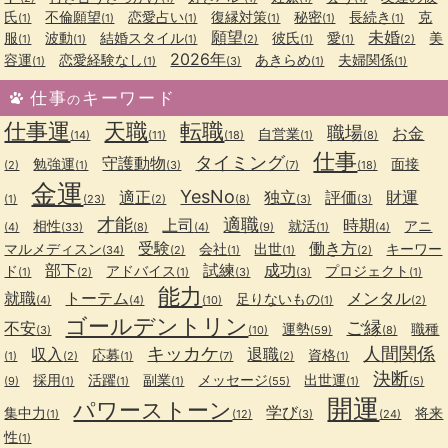
氏
不倫願望
恋愛占い
復縁対策
秘密
長続き
克
(1)
(1)
(1)
(1)
(1)
(1)
願望
未婚
服
波動
結婚スタイル
彼氏
愛
美
(1)
(1)
(1)
(2)
(1)
(1)
(2)
2026年
容運
恋愛経験なし
あきらめ
夫婦関係
(1)
(1)
(3)
(1)
(1)
仕事
キーワード
の
仕事運
天職
転職
職場
お金
自営業
(14)
(11)
(18)
(1)
(8)
仕事
タイミング
守護動物
勉強運
面接
(2)
(1)
(3)
(7)
(18)
金運
YesNo
適正
独立
評価
財運
(1)
(23)
(2)
(8)
(3)
(3)
才能
適職
上司
時期
相性
就活
アニ
(4)
(33)
(8)
(4)
(9)
(1)
(4)
受験
働き方
マルメディスン
会社
出世
キーワー
(34)
(2)
(1)
(1)
(2)
部下
試練
成功
ド
アドバイス
プロジェクト
(1)
(2)
(1)
(3)
(3)
(1)
能力
就職
トーテム
メンタル
足りないもの
(4)
(4)
(10)
(1)
(2)
ゴールデントリン
ご縁
不安
運勢
職種
(3)
(10)
(59)
(8)
キッカケ
人間関係
収入
退職
応募
資格
(1)
(2)
(1)
(7)
(2)
(1)
決断
採用
活躍
副業
メッセージ
出世運
(9)
(1)
(1)
(1)
(55)
(1)
(5)
開運
パワーストーン
学び
集中力
将来
(1)
(12)
(3)
(24)
性
(1)