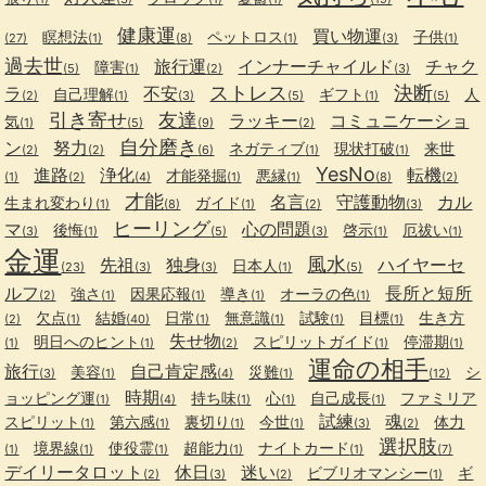
健康運
買い物運
瞑想法
ペットロス
子供
(27)
(1)
(8)
(1)
(3)
(1)
過去世
旅行運
インナーチャイルド
チャク
障害
(5)
(1)
(2)
(3)
ストレス
決断
ラ
不安
自己理解
ギフト
人
(2)
(1)
(3)
(5)
(1)
(5)
引き寄せ
友達
ラッキー
コミュニケーショ
気
(1)
(5)
(9)
(2)
自分磨き
ン
努力
ネガティブ
現状打破
来世
(2)
(2)
(6)
(1)
(1)
YesNo
進路
浄化
転機
才能発掘
悪縁
(1)
(2)
(4)
(1)
(1)
(8)
(2)
才能
名言
守護動物
カル
生まれ変わり
ガイド
(1)
(8)
(1)
(2)
(3)
ヒーリング
マ
心の問題
後悔
啓示
厄祓い
(3)
(1)
(5)
(3)
(1)
(1)
金運
風水
先祖
独身
ハイヤーセ
日本人
(23)
(3)
(3)
(1)
(5)
ルフ
長所と短所
強さ
因果応報
導き
オーラの色
(2)
(1)
(1)
(1)
(1)
欠点
結婚
日常
無意識
試験
目標
生き方
(2)
(1)
(40)
(1)
(1)
(1)
(1)
失せ物
明日へのヒント
スピリットガイド
停滞期
(1)
(1)
(2)
(1)
(1)
運命の相手
旅行
自己肯定感
美容
災難
シ
(3)
(1)
(4)
(1)
(12)
時期
ョッピング運
持ち味
心
自己成長
ファミリア
(1)
(4)
(1)
(1)
(1)
試練
魂
スピリット
第六感
裏切り
今世
体力
(1)
(1)
(1)
(1)
(3)
(2)
選択肢
境界線
使役霊
超能力
ナイトカード
(1)
(1)
(1)
(1)
(1)
(7)
デイリータロット
休日
迷い
ビブリオマンシー
ギ
(2)
(3)
(2)
(1)