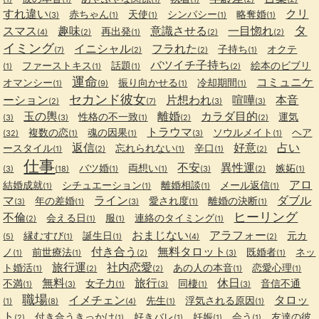
すれ違い
クリ
赤ちゃん
天使
シンパシー
略奪婚
(3)
(1)
(1)
(1)
(1)
タ
スマス
趣味
意識させる
一目惚れ
再出発
(4)
(2)
(1)
(2)
(2)
イミング
イニシャル
フラれた
子持ち
オクテ
(7)
(2)
(2)
(1)
バツイチ子持ち
ファーストキス
話題
絵本のビブリ
(1)
(1)
(1)
(2)
運命
コミュニケ
オマンシー
振り向かせる
冷却期間
(1)
(9)
(1)
(1)
セカンド彼女
ーション
片想われ
喧嘩
本音
(2)
(7)
(3)
(3)
玉の輿
離婚
カラダ目的
性格の不一致
運気
(3)
(3)
(1)
(2)
(2)
トラウマ
複数の恋
魂の因果
ソウルメイト
ヘア
(32)
(1)
(1)
(3)
(1)
返信
好意
占い
ースタイル
忘れられない
辛口
(1)
(2)
(1)
(1)
(2)
仕事
不安
異性運
バツ婚
両想い
嫉妬
(3)
(18)
(1)
(1)
(3)
(2)
(1)
アロ
結婚成就
シチュエーション
離婚相談
メール返信
(1)
(1)
(1)
(1)
マ
ライン
ダブル
年の差婚
愛され度
離婚の決断
(3)
(1)
(3)
(1)
(1)
ヒーリング
不倫
会える日
服
連絡のタイミング
(2)
(1)
(1)
(1)
おまじない
アラフォー
縁むすび
誕生日
元カ
(5)
(1)
(1)
(4)
(2)
付き合う
無料タロット
ノ
前世療法
既婚者
ネッ
(1)
(1)
(2)
(3)
(1)
旅行運
社内恋愛
ト婚活
あの人の本音
恋愛心理
(1)
(2)
(2)
(1)
(1)
無料
旅行
休日
不満
女子力
同棲
音信不通
(1)
(3)
(1)
(3)
(1)
(3)
職場
イメチェン
タロッ
先生
浮気される原因
(1)
(8)
(4)
(1)
(1)
ト
付き合うきっかけ
好きバレ
妊娠
会う
友達の彼
(2)
(1)
(1)
(1)
(1)