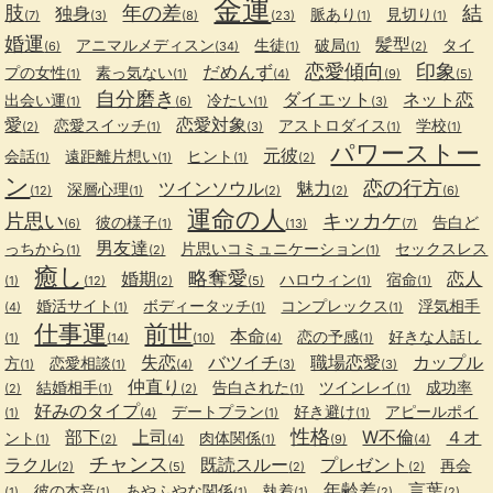
金運
肢
年の差
結
独身
脈あり
見切り
(7)
(3)
(8)
(23)
(1)
(1)
婚運
髪型
アニマルメディスン
生徒
破局
タイ
(6)
(34)
(1)
(1)
(2)
恋愛傾向
印象
だめんず
プの女性
素っ気ない
(1)
(1)
(4)
(9)
(5)
自分磨き
ダイエット
ネット恋
出会い運
冷たい
(1)
(6)
(1)
(3)
愛
恋愛対象
恋愛スイッチ
アストロダイス
学校
(2)
(1)
(3)
(1)
(1)
パワーストー
元彼
会話
遠距離片想い
ヒント
(1)
(1)
(1)
(2)
ン
恋の行方
ツインソウル
魅力
深層心理
(12)
(1)
(2)
(2)
(6)
運命の人
片思い
キッカケ
彼の様子
告白ど
(6)
(1)
(13)
(7)
男友達
っちから
片思いコミュニケーション
セックスレス
(1)
(2)
(1)
癒し
略奪愛
婚期
恋人
ハロウィン
宿命
(1)
(12)
(2)
(5)
(1)
(1)
婚活サイト
ボディータッチ
コンプレックス
浮気相手
(4)
(1)
(1)
(1)
仕事運
前世
本命
恋の予感
好きな人話し
(1)
(14)
(10)
(4)
(1)
失恋
バツイチ
職場恋愛
カップル
方
恋愛相談
(1)
(1)
(4)
(3)
(3)
仲直り
結婚相手
告白された
ツインレイ
成功率
(2)
(1)
(2)
(1)
(1)
好みのタイプ
デートプラン
好き避け
アピールポイ
(1)
(4)
(1)
(1)
性格
部下
上司
W不倫
４オ
ント
肉体関係
(1)
(2)
(4)
(1)
(9)
(4)
チャンス
ラクル
既読スルー
プレゼント
再会
(2)
(5)
(2)
(2)
年齢差
言葉
彼の本音
あやふやな関係
執着
(1)
(1)
(1)
(1)
(2)
(2)