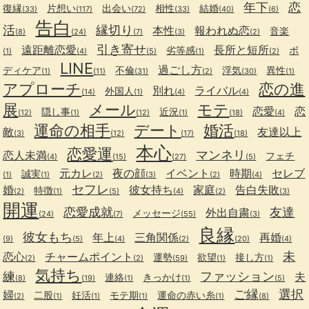
年下
恋
復縁
片想い
出会い
相性
結婚
(33)
(117)
(72)
(33)
(40)
(6)
告白
活
縁切り
本性
報われぬ恋
音楽
(8)
(24)
(7)
(3)
(2)
引き寄せ
遠距離恋愛
長所と短所
劣等感
ボ
(1)
(4)
(5)
(1)
(2)
LINE
過ごし方
ディケア
不倫
浮気
異性
(1)
(11)
(31)
(2)
(30)
(1)
アプローチ
恋の進
別れ
ライバル
外国人
(14)
(1)
(4)
(4)
展
メール
モテ
恋愛
恋
隠し事
近況
(12)
(1)
(12)
(1)
(18)
(4)
運命の相手
デート
婚活
敵
友達以上
(3)
(12)
(17)
(18)
本心
恋愛運
マンネリ
恋人未満
フェチ
(4)
(15)
(27)
(5)
元カレ
夜の顔
イベント
時期
セレブ
誠実
(1)
(1)
(2)
(3)
(2)
(4)
セフレ
婚
彼女持ち
家庭
告白失敗
特徴
(2)
(1)
(5)
(4)
(2)
(3)
開運
恋愛成就
友達
外出自粛
メッセージ
(24)
(7)
(55)
(3)
良縁
彼女もち
年上
三角関係
再婚
(9)
(5)
(4)
(2)
(20)
(4)
未
恋心
チャームポイント
運勢
欲望
接し方
(2)
(2)
(59)
(1)
(1)
気持ち
練
ファッション
夫
連絡
きっかけ
(8)
(19)
(1)
(1)
(5)
ご縁
選択
婦
二股
妊活
モテ期
運命の赤い糸
(2)
(1)
(1)
(1)
(1)
(8)