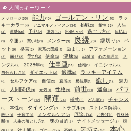
人間
キーワード
の
能力
ゴールデントリン
ラッ
メッセージ
(55)
(10)
(10)
キーカラー
挑戦
人生
アニマルメディスン
相性
(4)
(34)
(3)
(33)
予兆
過ごし方
運勢
運気
出会い
厄払い
(4)
(59)
(2)
(32)
(72)
(2)
良縁
縁切り
ペ
幸運
メンター
買い物
(1)
(2)
(1)
(3)
(20)
(7)
ット
格言
励まし
アファメーション
家系の因縁
(6)
(2)
(1)
(3)
健康
幸せ
学び
使命
メ
忍耐
心の整理
(3)
(2)
(3)
(3)
(8)
(1)
(1)
仕事運
ンタル
2026年
イニシャル
信頼
(2)
(3)
(14)
(1)
(2)
適職
ラッキーアイテム
ダイエット
自分らしさ
(1)
(3)
(9)
癒し
セルフケア
自信
魅力
直感
反抗期
(6)
(3)
(2)
(1)
(1)
(12)
前世
パワ
人間関係
性格
運命
元気
(2)
(9)
(1)
(9)
(10)
(9)
開運
ーストーン
チャンス
儀式
どん底
(12)
(24)
(3)
(1)
タイミング
本性
トラブル
ストレス解消
(5)
(3)
(7)
(3)
(2)
メンタルケア
厄除け
救い
子育て
お告げ
性格診
(1)
(1)
(2)
(4)
(1)
魂の目的
ナイトメッセージ
断
人生の落とし穴
頑
(1)
(1)
(2)
(2)
本心
気持ち
対人運
張り
ブロック
憂鬱
(1)
(3)
(1)
(1)
(19)