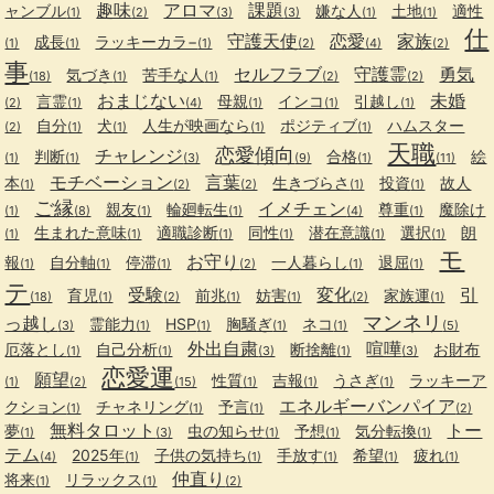
趣味
アロマ
課題
ャンブル
嫌な人
土地
適性
(1)
(2)
(3)
(3)
(1)
(1)
仕
守護天使
恋愛
家族
成長
ラッキーカラ−
(1)
(1)
(1)
(2)
(4)
(2)
事
セルフラブ
守護霊
勇気
気づき
苦手な人
(18)
(1)
(1)
(2)
(2)
おまじない
未婚
言霊
母親
インコ
引越し
(2)
(1)
(4)
(1)
(1)
(1)
自分
犬
人生が映画なら
ポジティブ
ハムスター
(2)
(1)
(1)
(1)
(1)
天職
恋愛傾向
チャレンジ
判断
合格
絵
(1)
(1)
(3)
(9)
(1)
(11)
モチベーション
言葉
本
生きづらさ
投資
故人
(1)
(2)
(2)
(1)
(1)
ご縁
イメチェン
親友
輪廻転生
尊重
魔除け
(1)
(8)
(1)
(1)
(4)
(1)
生まれた意味
適職診断
同性
潜在意識
選択
朗
(1)
(1)
(1)
(1)
(1)
(1)
モ
お守り
報
自分軸
停滞
一人暮らし
退屈
(1)
(1)
(1)
(2)
(1)
(1)
テ
受験
変化
引
育児
前兆
妨害
家族運
(18)
(1)
(2)
(1)
(1)
(2)
(1)
マンネリ
っ越し
霊能力
HSP
胸騒ぎ
ネコ
(3)
(1)
(1)
(1)
(1)
(5)
外出自粛
喧嘩
厄落とし
自己分析
断捨離
お財布
(1)
(1)
(3)
(1)
(3)
恋愛運
願望
性質
吉報
うさぎ
ラッキーア
(1)
(2)
(15)
(1)
(1)
(1)
エネルギーバンパイア
クション
チャネリング
予言
(1)
(1)
(1)
(2)
無料タロット
トー
夢
虫の知らせ
予想
気分転換
(1)
(3)
(1)
(1)
(1)
テム
2025年
子供の気持ち
手放す
希望
疲れ
(4)
(1)
(1)
(1)
(1)
(1)
仲直り
将来
リラックス
(1)
(1)
(2)