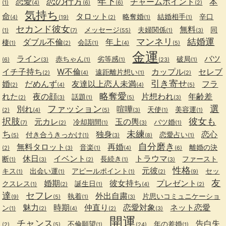
恋の行方
年下
恋愛
チャームポイント
本
(1)
(4)
(6)
(6)
(2)
気持ち
命
タロット
略奪婚
結婚相手
辛口
(4)
(19)
(2)
(1)
(1)
セカンド彼女
無料
メッセージ
夫婦関係
同
(1)
(7)
(55)
(1)
(3)
マンネリ
結婚運
ダブル不倫
年上
棲
会話
(1)
(2)
(1)
(4)
(5)
金運
ライン
バツ
赤ちゃん
劣等感
破局
(6)
(3)
(1)
(1)
(23)
(1)
イチ子持ち
W不倫
カップル
セレブ
遠距離片想い
(2)
(4)
(1)
(2)
引き寄せ
婚
だめんず
友達以上恋人未満
フラ
(2)
(4)
(4)
(5)
略奪愛
れた
夜の顔
片想われ
年齢差
話題
(2)
(3)
(1)
(5)
(3)
ファッション
選
別れ
喧嘩
天使
美容運
(2)
(4)
(5)
(3)
(1)
(1)
択肢
彼女も
元カレ
玉の輿
冷却期間
バツ婚
(7)
(2)
(1)
(3)
(1)
ち
未練
独身
恋心
付き合うきっかけ
恋愛占い
(5)
(1)
(3)
(8)
(1)
自分磨き
無料タロット
再婚
音楽
離婚の決
(2)
(3)
(1)
(4)
(6)
休日
イベント
トラウマ
断
長続き
ファースト
(1)
(3)
(2)
(1)
(3)
性格
元彼
キス
出会い運
アピールポイント
セッ
(1)
(1)
(1)
(2)
(9)
友
婚期
彼女持ち
プレゼント
クスレス
誕生日
(1)
(2)
(1)
(4)
(2)
達
セフレ
外出自粛
執着
片思いコミュニケーショ
(9)
(5)
(1)
(3)
魅力
時期
仲直り
恋愛対象
ネット恋愛
ン
(1)
(2)
(4)
(2)
(3)
開運
チャンス
告白失
不倫願望
年の差婚
(2)
(5)
(1)
(24)
(1)