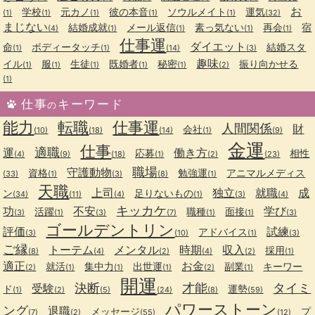
お
学校
元カノ
彼の本音
ソウルメイト
運気
(1)
(1)
(1)
(1)
(1)
(32)
まじない
結婚成就
メール返信
素っ気ない
再会
宿
(4)
(1)
(1)
(1)
(1)
仕事運
ダイエット
命
ボディータッチ
結婚スタ
(1)
(1)
(14)
(3)
趣味
イル
服
生徒
既婚者
秘密
振り向かせる
(1)
(1)
(1)
(1)
(1)
(2)
(1)
仕事
キーワード
の
能力
転職
仕事運
人間関係
財
会社
(10)
(18)
(14)
(1)
(9)
金運
仕事
適職
運
働き方
応募
相性
(4)
(9)
(18)
(1)
(2)
(23)
職場
守護動物
資格
勉強運
アニマルメディス
(33)
(1)
(3)
(8)
(1)
天職
上司
独立
就職
成
ン
足りないもの
(34)
(11)
(4)
(1)
(3)
(4)
キッカケ
功
不安
学び
活躍
職種
面接
(3)
(1)
(3)
(7)
(1)
(1)
(3)
ゴールデントリン
評価
試練
アドバイス
(3)
(10)
(1)
(3)
ご縁
トーテム
メンタル
時期
収入
採用
(8)
(4)
(2)
(4)
(2)
(1)
適正
お金
就活
集中力
出世運
副業
キーワー
(2)
(1)
(1)
(1)
(2)
(1)
開運
決断
才能
タイミ
受験
ド
運勢
(1)
(2)
(5)
(24)
(8)
(59)
パワーストーン
ング
退職
メッセージ
プ
(7)
(2)
(55)
(12)