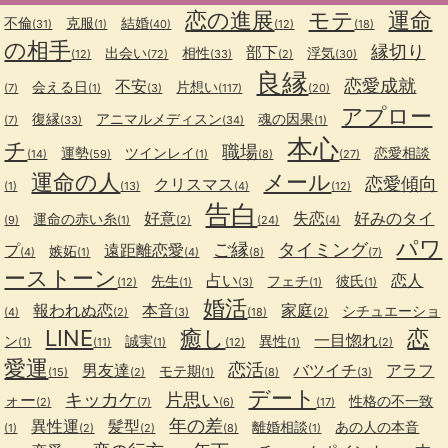
恋の進展
モテ
運命
不倫
克服
結婚
(31)
(1)
(40)
(12)
(18)
の相手
縁切り
部下
出会い
相性
浮気
(12)
(72)
(33)
(2)
(30)
良縁
恋愛成就
不安
会える日
片想い
(7)
(1)
(3)
(117)
(20)
アプロー
復縁
アニマルメディスン
魂の因果
(7)
(33)
(34)
(1)
本心
チ
職場
運勢
ツインレイ
恋愛相談
(14)
(59)
(1)
(8)
(27)
運命の人
メール
恋愛傾向
クリスマス
(1)
(13)
(4)
(12)
告白
好意
失恋
好みのタイ
運命の赤い糸
(9)
(1)
(2)
(24)
(4)
パワ
ご縁
タイミング
プ
遠距離恋愛
嫉妬
(4)
(1)
(4)
(8)
(7)
ーストーン
占い
恋人
先生
フェチ
彼氏
(12)
(1)
(3)
(1)
(1)
婚活
報われぬ恋
本音
家庭
シチュエーショ
(4)
(2)
(3)
(18)
(2)
LINE
癒し
恋
一目惚れ
ン
誠実
異性
(1)
(11)
(1)
(12)
(1)
(2)
愛運
恋活
男友達
バツイチ
アラフ
モテ期
(15)
(2)
(1)
(8)
(3)
デート
キッカケ
片思い
ォー
性格の不一致
(2)
(7)
(6)
(17)
年の差
異性運
髪型
離婚相談
あの人の本音
(1)
(2)
(2)
(8)
(1)