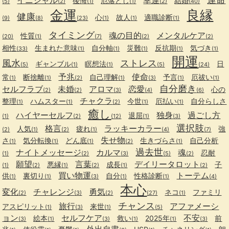
後悔
厄落とし
結婚
(5)
(2)
(1)
(1)
(2)
(40)
金運
良縁
健康
心
故人
適職診断
(9)
(8)
(23)
(1)
(1)
(1)
タイミング
魂の目的
メンタルケア
性質
(20)
(1)
(7)
(2)
(2)
相性
生まれた意味
自分軸
災難
反抗期
気づき
(33)
(1)
(1)
(1)
(1)
(1)
開運
風水
ストレス
ギャンブル
瞑想法
日
(5)
(1)
(1)
(5)
(24)
予兆
使命
常
断捨離
自己理解
予言
厄祓い
(1)
(1)
(2)
(1)
(3)
(1)
(1)
自分磨き
セルフラブ
未婚
アロマ
恋愛
心の
(2)
(2)
(3)
(4)
(6)
チャクラ
整理
ハムスター
今世
厄払い
自分らしさ
(1)
(1)
(2)
(1)
(1)
癒し
ハイヤーセルフ
独身
過ごし方
退屈
(1)
(2)
(12)
(1)
(3)
選択肢
格言
ラッキーカラー
人気
疲れ
強
(2)
(1)
(2)
(1)
(4)
(7)
失せ物
さ
気分転換
どん底
生きづらさ
自己分析
(1)
(1)
(1)
(2)
(1)
過去世
ナイトメッセージ
カルマ
魂
忍耐
(1)
(2)
(3)
(5)
(2)
願望
言葉
デイリータロット
悪縁
成長
子
(1)
(2)
(1)
(2)
(1)
(2)
買い物運
トーテム
供
裏切り
自分
性格診断
(1)
(1)
(3)
(1)
(1)
(4)
本心
変化
チャレンジ
勇気
ネコ
ファミリ
(2)
(3)
(2)
(27)
(1)
チャンス
旅行
アファメーシ
アスピリット
来世
(1)
(3)
(1)
(5)
ョン
セルフケア
不安
絵本
救い
2025年
前
(3)
(1)
(3)
(1)
(1)
(3)
外出自粛