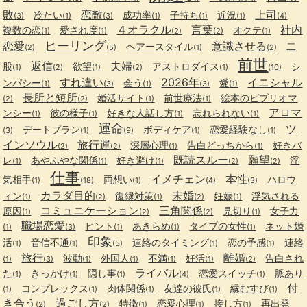
敗
恋敵
上司
冷たい
成功率
子持ち
近況
(3)
(1)
(3)
(1)
(1)
(1)
(4)
４オラクル
言葉
社内
複数の恋
愛され度
オクテ
(1)
(1)
(2)
(2)
(1)
ヒーリング
恋愛
意識させる
ヘアースタイル
二
(2)
(5)
(1)
(2)
前世
返信
夫婦
股
欲望
アストロダイス
シ
(1)
(2)
(1)
(2)
(1)
(10)
すれ違い
2026年
イニシャル
ンパシー
会う
愛
(1)
(3)
(1)
(3)
(1)
長所と短所
婚活サイト
前世療法
絵本のビブリオマ
(2)
(2)
(1)
(1)
アロマ
ンシー
彼の様子
好きな人話し方
忘れられない
(1)
(1)
(1)
(1)
運命
ツ
デートプラン
ボディケア
恋愛経験なし
(3)
(1)
(9)
(1)
(1)
インソウル
旅行運
深層心理
告白どっちから
好きバ
(2)
(2)
(1)
(1)
既読スルー
願望
レ
あやふやな関係
好き避け
浮
(1)
(1)
(1)
(2)
(2)
仕事
イメチェン
本性
気相手
両想い
ハロウ
(1)
(18)
(1)
(4)
(3)
カラダ目的
未婚
ィン
復縁対策
妊娠
浮気される
(1)
(2)
(1)
(2)
(1)
コミュニケーション
三角関係
原因
見切り
女子力
(1)
(2)
(2)
(1)
職場恋愛
ヒント
あきらめ
タイプの女性
ネット婚
(1)
(3)
(1)
(1)
(1)
印象
活
音信不通
連絡のタイミング
恋の予感
連絡
(1)
(1)
(5)
(1)
(1)
旅行
離婚
波動
外国人
不満
妊活
告白され
(1)
(3)
(1)
(1)
(1)
(1)
(2)
ライバル
た
きっかけ
隠し事
恋愛スイッチ
脈あり
(1)
(1)
(1)
(4)
(1)
付
コンプレックス
肉体関係
友達の彼氏
縁むすび
(1)
(1)
(1)
(1)
(1)
き合う
過ごし方
特徴
恋愛心理
接し方
再出発
(2)
(2)
(1)
(1)
(1)