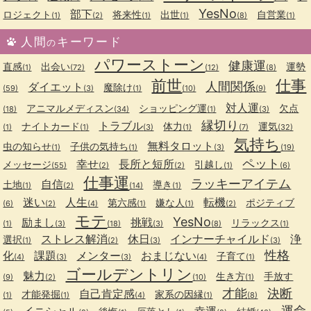
YesNo
部下
ロジェクト
将来性
出世
自営業
(1)
(2)
(1)
(1)
(8)
(1)
人間
キーワード
の
パワーストーン
健康運
直感
出会い
運勢
(1)
(72)
(12)
(8)
前世
仕事
人間関係
ダイエット
魔除け
(59)
(3)
(1)
(10)
(9)
対人運
アニマルメディスン
ショッピング運
欠点
(18)
(34)
(1)
(3)
縁切り
トラブル
ナイトカード
体力
運気
(1)
(1)
(3)
(1)
(7)
(32)
気持ち
無料タロット
虫の知らせ
子供の気持ち
(1)
(1)
(3)
(19)
ペット
幸せ
長所と短所
メッセージ
引越し
(55)
(2)
(2)
(1)
(6)
仕事運
ラッキーアイテム
自信
土地
導き
(1)
(2)
(14)
(1)
迷い
人生
転機
第六感
嫌な人
ポジティブ
(6)
(2)
(4)
(1)
(1)
(2)
モテ
YesNo
励まし
挑戦
リラックス
(1)
(3)
(18)
(3)
(8)
(1)
ストレス解消
休日
インナーチャイルド
浄
選択
(1)
(2)
(3)
(3)
性格
化
課題
メンター
おまじない
子育て
(4)
(3)
(3)
(4)
(1)
ゴールデントリン
魅力
生き方
手放す
(9)
(2)
(10)
(1)
才能
決断
自己肯定感
才能発掘
家系の因縁
(1)
(1)
(4)
(1)
(8)
運命
イニシャル
幸運