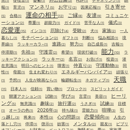
兆
使役霊
憂鬱
HSP
チャネリング
朗
(1)
(1)
(1)
(3)
(1)
(1)
マンネリ
引き寄せ
お守り
報
育児
因果応報
(1)
(1)
(5)
(2)
(1)
運命の相手
ご縁
友達
コミュニケ
合格
(5)
(1)
(12)
(8)
(9)
ーション
儀式
尊重
超能力
ガイド
苦手な人
(2)
(1)
(1)
(1)
(1)
(3)
恋愛運
厄除け
受験
家族
インコ
犬
一人
(15)
(1)
(4)
(2)
(1)
(2)
モチベーション
暮らし
ギフト
判断
悩み相談
境
(1)
(2)
(1)
(1)
(1)
進路
努力
界線
ラッキーカラ−
自己成長
吉報
(1)
(1)
(2)
(2)
(1)
(1)
能力
先祖
守護霊
停滞期
希望
現状打破
ラ
(1)
(3)
(2)
(1)
(1)
(10)
ラッキー
名言
ッキーアクション
お告げ
投資
潜
(1)
(2)
(2)
(1)
(1)
仲直り
守護動物
在意識
明日へのヒント
障害
同
(1)
(1)
(1)
(2)
(3)
エネルギーバンパイア
性
母親
生まれ変わり
頑張り
(1)
(1)
(1)
(2)
天職
予想
人生が映画なら
輪廻転生
ネガティブ
(1)
(1)
(1)
(1)
(1)
日本人
信頼
買い物
ブロック
スピリットガイド
(11)
(1)
(1)
(1)
(1)
ヒーリ
学び
開運アクション
試験
言霊
美容
(1)
(1)
(1)
(3)
(1)
(1)
ング
趣味
旅行運
試練
無意識
うさぎ
目標
(5)
(1)
(2)
(2)
(1)
(3)
2026年
喧嘩
引
オーラの色
持ち味
霊能力
(1)
(1)
(3)
(1)
(1)
(3)
恋愛傾向
っ越し
本性
心の問題
将来
人生の
(3)
(1)
(3)
(3)
(9)
メンタル
落とし穴
停滞
啓示
妨害
親友
ビブリ
(1)
(1)
(1)
(1)
(2)
(1)
オマンシー
お財布
ペットロス
胸騒ぎ
夢
家族運
(1)
(1)
(1)
(1)
(1)