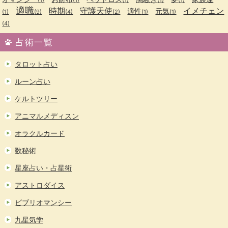
適職
時期
守護天使
イメチェン
適性
元気
(1)
(9)
(4)
(2)
(1)
(1)
(4)
占術一覧
タロット占い
ルーン占い
ケルトツリー
アニマルメディスン
オラクルカード
数秘術
星座占い・占星術
アストロダイス
ビブリオマンシー
九星気学