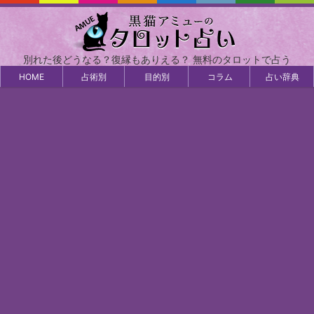
別れた後どうなる？復縁もありえる？ 無料のタロットで占う
HOME
占術別
目的別
コラム
占い辞典