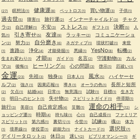
健康運
買い物運
瞑想法
ペットロス
子供
(27)
(1)
(8)
(1)
(3)
(1)
過去世
旅行運
インナーチャイルド
チャク
障害
(5)
(1)
(2)
(3)
ストレス
決断
ラ
不安
自己理解
ギフト
人
(2)
(1)
(3)
(5)
(1)
(5)
引き寄せ
友達
ラッキー
コミュニケーショ
気
(1)
(5)
(9)
(2)
自分磨き
ン
努力
ネガティブ
現状打破
来世
(2)
(2)
(6)
(1)
(1)
YesNo
進路
浄化
転機
才能発掘
悪縁
(1)
(2)
(4)
(1)
(1)
(8)
(2)
才能
名言
守護動物
カル
生まれ変わり
ガイド
(1)
(8)
(1)
(2)
(3)
ヒーリング
マ
心の問題
後悔
啓示
厄祓い
(3)
(1)
(5)
(3)
(1)
(1)
金運
風水
先祖
独身
ハイヤーセ
日本人
(23)
(3)
(3)
(1)
(5)
ルフ
長所と短所
強さ
因果応報
導き
オーラの色
(2)
(1)
(1)
(1)
(1)
欠点
結婚
日常
無意識
試験
目標
生き方
(2)
(1)
(40)
(1)
(1)
(1)
(1)
失せ物
明日へのヒント
スピリットガイド
停滞期
(1)
(1)
(2)
(1)
(1)
運命の相手
旅行
自己肯定感
美容
災難
シ
(3)
(1)
(4)
(1)
(12)
時期
ョッピング運
持ち味
心
自己成長
ファミリア
(1)
(4)
(1)
(1)
(1)
試練
魂
スピリット
第六感
裏切り
今世
体力
(1)
(1)
(1)
(1)
(3)
(2)
選択肢
境界線
使役霊
超能力
ナイトカード
(1)
(1)
(1)
(1)
(1)
(7)
デイリータロット
休日
迷い
ビブリオマンシー
ギ
(2)
(3)
(2)
(1)