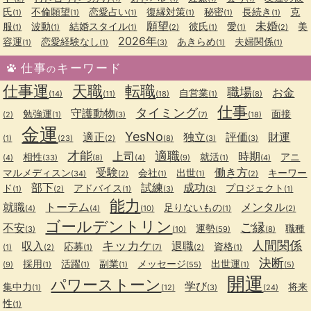
氏
不倫願望
恋愛占い
復縁対策
秘密
長続き
克
(1)
(1)
(1)
(1)
(1)
(1)
願望
未婚
服
波動
結婚スタイル
彼氏
愛
美
(1)
(1)
(1)
(2)
(1)
(1)
(2)
2026年
容運
恋愛経験なし
あきらめ
夫婦関係
(1)
(1)
(3)
(1)
(1)
仕事
キーワード
の
仕事運
天職
転職
職場
お金
自営業
(14)
(11)
(18)
(1)
(8)
仕事
タイミング
守護動物
勉強運
面接
(2)
(1)
(3)
(7)
(18)
金運
YesNo
適正
独立
評価
財運
(1)
(23)
(2)
(8)
(3)
(3)
才能
適職
上司
時期
相性
就活
アニ
(4)
(33)
(8)
(4)
(9)
(1)
(4)
受験
働き方
マルメディスン
会社
出世
キーワー
(34)
(2)
(1)
(1)
(2)
部下
試練
成功
ド
アドバイス
プロジェクト
(1)
(2)
(1)
(3)
(3)
(1)
能力
就職
トーテム
メンタル
足りないもの
(4)
(4)
(10)
(1)
(2)
ゴールデントリン
ご縁
不安
運勢
職種
(3)
(10)
(59)
(8)
キッカケ
人間関係
収入
退職
応募
資格
(1)
(2)
(1)
(7)
(2)
(1)
決断
採用
活躍
副業
メッセージ
出世運
(9)
(1)
(1)
(1)
(55)
(1)
(5)
開運
パワーストーン
学び
集中力
将来
(1)
(12)
(3)
(24)
性
(1)