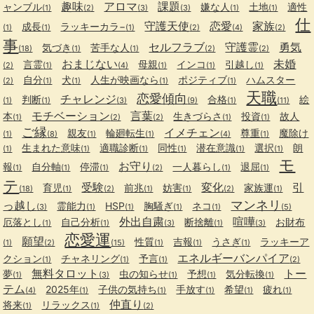
趣味
アロマ
課題
ャンブル
嫌な人
土地
適性
(1)
(2)
(3)
(3)
(1)
(1)
仕
守護天使
恋愛
家族
成長
ラッキーカラ−
(1)
(1)
(1)
(2)
(4)
(2)
事
セルフラブ
守護霊
勇気
気づき
苦手な人
(18)
(1)
(1)
(2)
(2)
おまじない
未婚
言霊
母親
インコ
引越し
(2)
(1)
(4)
(1)
(1)
(1)
自分
犬
人生が映画なら
ポジティブ
ハムスター
(2)
(1)
(1)
(1)
(1)
天職
恋愛傾向
チャレンジ
判断
合格
絵
(1)
(1)
(3)
(9)
(1)
(11)
モチベーション
言葉
本
生きづらさ
投資
故人
(1)
(2)
(2)
(1)
(1)
ご縁
イメチェン
親友
輪廻転生
尊重
魔除け
(1)
(8)
(1)
(1)
(4)
(1)
生まれた意味
適職診断
同性
潜在意識
選択
朗
(1)
(1)
(1)
(1)
(1)
(1)
モ
お守り
報
自分軸
停滞
一人暮らし
退屈
(1)
(1)
(1)
(2)
(1)
(1)
テ
受験
変化
引
育児
前兆
妨害
家族運
(18)
(1)
(2)
(1)
(1)
(2)
(1)
マンネリ
っ越し
霊能力
HSP
胸騒ぎ
ネコ
(3)
(1)
(1)
(1)
(1)
(5)
外出自粛
喧嘩
厄落とし
自己分析
断捨離
お財布
(1)
(1)
(3)
(1)
(3)
恋愛運
願望
性質
吉報
うさぎ
ラッキーア
(1)
(2)
(15)
(1)
(1)
(1)
エネルギーバンパイア
クション
チャネリング
予言
(1)
(1)
(1)
(2)
無料タロット
トー
夢
虫の知らせ
予想
気分転換
(1)
(3)
(1)
(1)
(1)
テム
2025年
子供の気持ち
手放す
希望
疲れ
(4)
(1)
(1)
(1)
(1)
(1)
仲直り
将来
リラックス
(1)
(1)
(2)