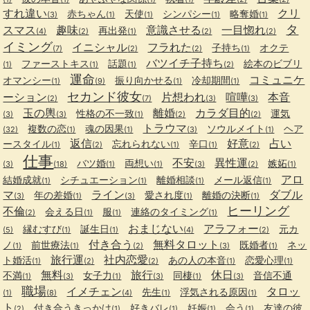
すれ違い
クリ
赤ちゃん
天使
シンパシー
略奪婚
(3)
(1)
(1)
(1)
(1)
タ
スマス
趣味
意識させる
一目惚れ
再出発
(4)
(2)
(1)
(2)
(2)
イミング
イニシャル
フラれた
子持ち
オクテ
(7)
(2)
(2)
(1)
バツイチ子持ち
ファーストキス
話題
絵本のビブリ
(1)
(1)
(1)
(2)
運命
コミュニケ
オマンシー
振り向かせる
冷却期間
(1)
(9)
(1)
(1)
セカンド彼女
ーション
片想われ
喧嘩
本音
(2)
(7)
(3)
(3)
玉の輿
離婚
カラダ目的
性格の不一致
運気
(3)
(3)
(1)
(2)
(2)
トラウマ
複数の恋
魂の因果
ソウルメイト
ヘア
(32)
(1)
(1)
(3)
(1)
返信
好意
占い
ースタイル
忘れられない
辛口
(1)
(2)
(1)
(1)
(2)
仕事
不安
異性運
バツ婚
両想い
嫉妬
(3)
(18)
(1)
(1)
(3)
(2)
(1)
アロ
結婚成就
シチュエーション
離婚相談
メール返信
(1)
(1)
(1)
(1)
マ
ライン
ダブル
年の差婚
愛され度
離婚の決断
(3)
(1)
(3)
(1)
(1)
ヒーリング
不倫
会える日
服
連絡のタイミング
(2)
(1)
(1)
(1)
おまじない
アラフォー
縁むすび
誕生日
元カ
(5)
(1)
(1)
(4)
(2)
付き合う
無料タロット
ノ
前世療法
既婚者
ネッ
(1)
(1)
(2)
(3)
(1)
旅行運
社内恋愛
ト婚活
あの人の本音
恋愛心理
(1)
(2)
(2)
(1)
(1)
無料
旅行
休日
不満
女子力
同棲
音信不通
(1)
(3)
(1)
(3)
(1)
(3)
職場
イメチェン
タロッ
先生
浮気される原因
(1)
(8)
(4)
(1)
(1)
ト
付き合うきっかけ
好きバレ
妊娠
会う
友達の彼
(2)
(1)
(1)
(1)
(1)