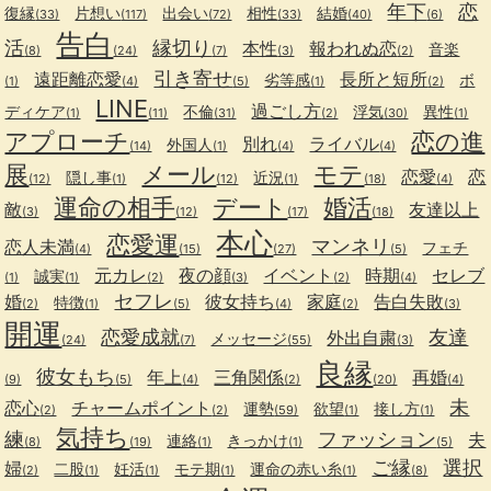
年下
恋
復縁
片想い
出会い
相性
結婚
(33)
(117)
(72)
(33)
(40)
(6)
告白
活
縁切り
本性
報われぬ恋
音楽
(8)
(24)
(7)
(3)
(2)
引き寄せ
遠距離恋愛
長所と短所
劣等感
ボ
(1)
(4)
(5)
(1)
(2)
LINE
過ごし方
ディケア
不倫
浮気
異性
(1)
(11)
(31)
(2)
(30)
(1)
アプローチ
恋の進
別れ
ライバル
外国人
(14)
(1)
(4)
(4)
展
メール
モテ
恋愛
恋
隠し事
近況
(12)
(1)
(12)
(1)
(18)
(4)
運命の相手
デート
婚活
敵
友達以上
(3)
(12)
(17)
(18)
本心
恋愛運
マンネリ
恋人未満
フェチ
(4)
(15)
(27)
(5)
元カレ
夜の顔
イベント
時期
セレブ
誠実
(1)
(1)
(2)
(3)
(2)
(4)
セフレ
婚
彼女持ち
家庭
告白失敗
特徴
(2)
(1)
(5)
(4)
(2)
(3)
開運
恋愛成就
友達
外出自粛
メッセージ
(24)
(7)
(55)
(3)
良縁
彼女もち
年上
三角関係
再婚
(9)
(5)
(4)
(2)
(20)
(4)
未
恋心
チャームポイント
運勢
欲望
接し方
(2)
(2)
(59)
(1)
(1)
気持ち
練
ファッション
夫
連絡
きっかけ
(8)
(19)
(1)
(1)
(5)
ご縁
選択
婦
二股
妊活
モテ期
運命の赤い糸
(2)
(1)
(1)
(1)
(1)
(8)