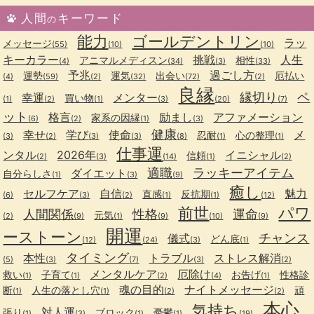
人間
キーワード
の
能力
ゴールデントリン
ラッ
メッセージ
(55)
(10)
(10)
キーカラー
挑戦
人生
アニマルメディスン
相性
(4)
(34)
(3)
(33)
予兆
過ごし方
運勢
運気
出会い
厄払い
(4)
(59)
(2)
(32)
(72)
(2)
良縁
縁切り
ペ
幸運
メンター
買い物
(1)
(2)
(1)
(3)
(20)
(7)
ット
格言
励まし
アファメーション
家系の因縁
(6)
(2)
(1)
(3)
健康
幸せ
学び
使命
メ
忍耐
心の整理
(3)
(2)
(3)
(3)
(8)
(1)
(1)
仕事運
ンタル
2026年
イニシャル
信頼
(2)
(3)
(14)
(1)
(2)
適職
ラッキーアイテム
ダイエット
自分らしさ
(1)
(3)
(9)
癒し
セルフケア
自信
魅力
直感
反抗期
(6)
(3)
(2)
(1)
(1)
(12)
前世
パワ
人間関係
性格
運命
元気
(2)
(9)
(1)
(9)
(10)
(9)
開運
ーストーン
チャンス
儀式
どん底
(12)
(24)
(3)
(1)
タイミング
本性
トラブル
ストレス解消
(5)
(3)
(7)
(3)
(2)
メンタルケア
厄除け
救い
子育て
お告げ
性格診
(1)
(1)
(2)
(4)
(1)
魂の目的
ナイトメッセージ
断
人生の落とし穴
頑
(1)
(1)
(2)
(2)
本心
気持ち
対人運
張り
ブロック
憂鬱
(1)
(3)
(1)
(1)
(19)