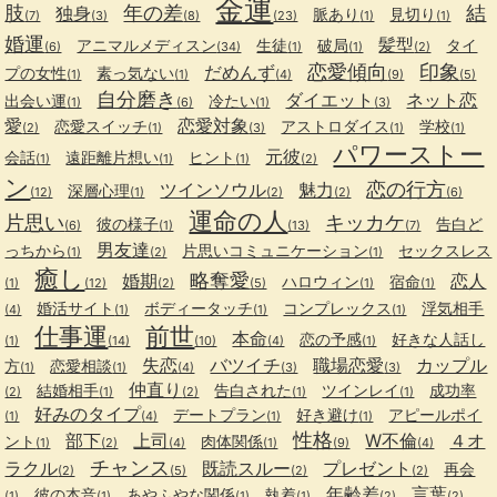
金運
肢
年の差
結
独身
脈あり
見切り
(7)
(3)
(8)
(23)
(1)
(1)
婚運
髪型
アニマルメディスン
生徒
破局
タイ
(6)
(34)
(1)
(1)
(2)
恋愛傾向
印象
だめんず
プの女性
素っ気ない
(1)
(1)
(4)
(9)
(5)
自分磨き
ダイエット
ネット恋
出会い運
冷たい
(1)
(6)
(1)
(3)
愛
恋愛対象
恋愛スイッチ
アストロダイス
学校
(2)
(1)
(3)
(1)
(1)
パワーストー
元彼
会話
遠距離片想い
ヒント
(1)
(1)
(1)
(2)
ン
恋の行方
ツインソウル
魅力
深層心理
(12)
(1)
(2)
(2)
(6)
運命の人
片思い
キッカケ
彼の様子
告白ど
(6)
(1)
(13)
(7)
男友達
っちから
片思いコミュニケーション
セックスレス
(1)
(2)
(1)
癒し
略奪愛
婚期
恋人
ハロウィン
宿命
(1)
(12)
(2)
(5)
(1)
(1)
婚活サイト
ボディータッチ
コンプレックス
浮気相手
(4)
(1)
(1)
(1)
仕事運
前世
本命
恋の予感
好きな人話し
(1)
(14)
(10)
(4)
(1)
失恋
バツイチ
職場恋愛
カップル
方
恋愛相談
(1)
(1)
(4)
(3)
(3)
仲直り
結婚相手
告白された
ツインレイ
成功率
(2)
(1)
(2)
(1)
(1)
好みのタイプ
デートプラン
好き避け
アピールポイ
(1)
(4)
(1)
(1)
性格
部下
上司
W不倫
４オ
ント
肉体関係
(1)
(2)
(4)
(1)
(9)
(4)
チャンス
ラクル
既読スルー
プレゼント
再会
(2)
(5)
(2)
(2)
年齢差
言葉
彼の本音
あやふやな関係
執着
(1)
(1)
(1)
(1)
(2)
(2)