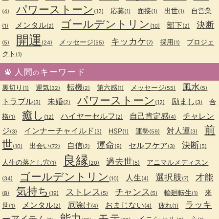
パワーストーン
応募
面接
出世
自営業
(4)
(12)
(1)
(1)
(1)
ゴールデントリン
決断
メンタル
部下
(1)
(2)
(10)
(2)
開運
キッカケ
メッセージ
採用
プロジェ
(5)
(24)
(55)
(7)
(1)
クト
(1)
人間
キーワード
の
風水
転機
裏切り
運気
第六感
メッセージ
(1)
(32)
(2)
(1)
(55)
(5)
パワーストーン
トラブル
未婚
励まし
合
(3)
(2)
(12)
(3)
癒し
ハイヤーセルフ
自己肯定感
チャレン
格
(1)
(12)
(2)
(4)
前
ジ
インナーチャイルド
対人運
HSP
運勢
(3)
(3)
(1)
(59)
(3)
世
運命
決断
自信
セルフケア
出会い
(10)
(72)
(2)
(9)
(3)
(5)
良縁
過去世
人生の落とし穴
アニマルメディスン
(1)
(20)
(5)
ゴールデントリン
選択肢
才能
人生
(34)
(10)
(4)
(7)
気持ち
ストレス
チャンス
輪廻転生
来
(8)
(19)
(5)
(5)
(1)
ラッキ
メンタル
厄除け
おまじない
世
疲れ
(1)
(2)
(4)
(4)
(1)
能力
モテ
ーアイテム
イニシャル