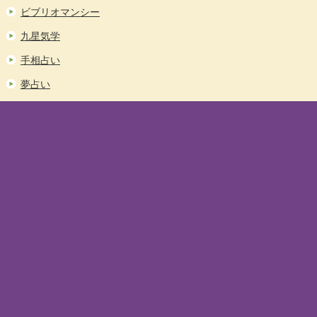
ビブリオマンシー
九星気学
手相占い
夢占い