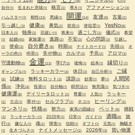
心
(6)
(10)
(18)
(2)
(1)
格言
アファメーション
自分
生まれた意味
導き
(1)
(1)
(2)
(1)
(3)
開運
友達
言葉
ハムスター
相性
悪縁
(1)
(33)
(1)
(24)
(9)
(2)
健康
YesNo
引っ越し
勇気
前兆
使役霊
(3)
(8)
(2)
(1)
(1)
(8)
独身
過ごし方
儀式
日本人
厄祓い
将来
希望
(1)
(3)
(1)
(1)
(2)
(3)
進路
不安
心の問題
結婚
家族運
引越し
(1)
(40)
(1)
(2)
(3)
(3)
自分磨き
使命
時期
先祖
ナイトカード
オ
(1)
(3)
(6)
(4)
(1)
(3)
失せ物
カルマ
予兆
アロマ
ーラの色
停滞
(1)
(1)
(2)
(3)
(2)
(3)
金運
縁切り
守護動物
学び
後悔
絵本
(3)
(23)
(3)
(1)
(1)
(7)
ご縁
ラッキーカラー
休日
ギャンブル
自己分析
(1)
(4)
(3)
(1)
人間関
試練
無料タロット
課題
妨害
夢
(8)
(3)
(3)
(3)
(1)
(1)
係
浄化
投資
自分軸
瞑想法
無意識
気づき
(9)
(4)
(1)
(1)
(1)
(1)
(1)
健康運
デイリータロット
ラッキー
尊重
人気
(8)
(2)
(1)
(1)
ヒーリング
幸せ
セルフラブ
欠点
ネコ
(2)
(1)
(2)
(2)
(1)
(5)
マンネリ
性格
ペット
努力
挑戦
家系の因縁
(5)
(9)
(2)
(1)
(6)
適職
旅
ラッキーカラ−
2025年
日常
ガイド
(3)
(1)
(1)
(1)
(1)
(9)
行
魂
嫌な人
障害
信頼
ギフト
元気
胸騒ぎ
(3)
(1)
(2)
(1)
(1)
(1)
(1)
ナイトメッセージ
2026年
買い物運
生きづらさ
(1)
(1)
(2)
(3)