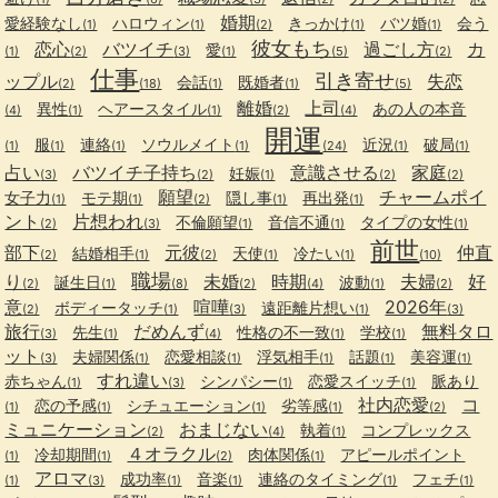
婚期
愛経験なし
ハロウィン
きっかけ
バツ婚
会う
(1)
(1)
(2)
(1)
(1)
彼女もち
恋心
バツイチ
過ごし方
カ
愛
(1)
(2)
(3)
(1)
(5)
(2)
仕事
引き寄せ
ップル
失恋
会話
既婚者
(2)
(18)
(1)
(1)
(5)
離婚
上司
異性
ヘアースタイル
あの人の本音
(4)
(1)
(1)
(2)
(4)
開運
服
連絡
ソウルメイト
近況
破局
(1)
(1)
(1)
(1)
(24)
(1)
(1)
占い
バツイチ子持ち
意識させる
家庭
妊娠
(3)
(2)
(1)
(2)
(2)
願望
チャームポイ
女子力
モテ期
隠し事
再出発
(1)
(1)
(2)
(1)
(1)
ント
片想われ
不倫願望
音信不通
タイプの女性
(2)
(3)
(1)
(1)
(1)
前世
部下
元彼
仲直
結婚相手
天使
冷たい
(2)
(1)
(2)
(1)
(1)
(10)
職場
り
未婚
時期
夫婦
好
誕生日
波動
(2)
(1)
(8)
(2)
(4)
(1)
(2)
意
喧嘩
2026年
ボディータッチ
遠距離片想い
(2)
(1)
(3)
(1)
(3)
旅行
だめんず
無料タロ
先生
性格の不一致
学校
(3)
(1)
(4)
(1)
(1)
ット
夫婦関係
恋愛相談
浮気相手
話題
美容運
(3)
(1)
(1)
(1)
(1)
(1)
すれ違い
赤ちゃん
シンパシー
恋愛スイッチ
脈あり
(1)
(3)
(1)
(1)
社内恋愛
コ
恋の予感
シチュエーション
劣等感
(1)
(1)
(1)
(1)
(2)
ミュニケーション
おまじない
執着
コンプレックス
(2)
(4)
(1)
４オラクル
冷却期間
肉体関係
アピールポイント
(1)
(1)
(2)
(1)
アロマ
成功率
音楽
連絡のタイミング
フェチ
(1)
(3)
(1)
(1)
(1)
(1)