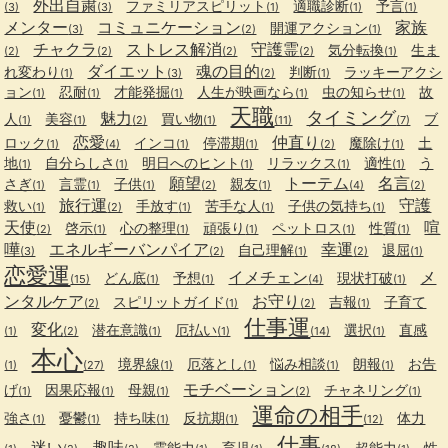
外出自粛
ファミリアスピリット
適職診断
予言
(3)
(3)
(1)
(1)
(1)
メンター
コミュニケーション
家族
開運アクション
(3)
(2)
(1)
チャクラ
ストレス解消
守護霊
気分転換
生ま
(2)
(2)
(2)
(2)
(1)
ダイエット
魂の目的
れ変わり
判断
ラッキーアクシ
(1)
(3)
(2)
(1)
ョン
忍耐
才能発掘
人生が映画なら
虫の知らせ
故
(1)
(1)
(1)
(1)
(1)
天職
タイミング
魅力
人
美容
買い物
ブ
(1)
(1)
(2)
(1)
(11)
(7)
恋愛
仲直り
ロック
インコ
停滞期
魔除け
土
(1)
(4)
(1)
(1)
(2)
(1)
地
自分らしさ
明日へのヒント
リラックス
適性
う
(1)
(1)
(1)
(1)
(1)
願望
トーテム
名言
さぎ
言霊
子供
親友
(1)
(1)
(1)
(2)
(1)
(4)
(2)
旅行運
守護
救い
手放す
苦手な人
子供の気持ち
(1)
(2)
(1)
(1)
(1)
天使
喧
啓示
心の整理
頑張り
ペットロス
性質
(2)
(1)
(1)
(1)
(1)
(1)
嘩
エネルギーバンパイア
幸運
自己理解
退屈
(3)
(2)
(1)
(2)
(1)
恋愛運
イメチェン
メ
どん底
予想
現状打破
(15)
(1)
(1)
(4)
(1)
ンタルケア
お守り
スピリットガイド
吉報
子育て
(2)
(1)
(2)
(1)
仕事運
変化
潜在意識
厄払い
選択
直感
(1)
(2)
(1)
(1)
(14)
(1)
本心
境界線
厄落とし
悩み相談
朗報
お告
(1)
(27)
(1)
(1)
(1)
(1)
モチベーション
げ
因果応報
母親
チャネリング
(1)
(1)
(1)
(2)
(1)
運命の相手
強さ
憂鬱
持ち味
反抗期
体力
(1)
(1)
(1)
(1)
(12)
仕事
迷い
趣味
霊能力
育児
超能力
性