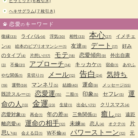
ピラミッド(６枚引き)
ヘキサグラム(７枚引き)
恋愛
キーワード
の
本心
ライバル
イメチェ
復縁
浮気
相性
(33)
(4)
(30)
(33)
(27)
デート
友達
ン
好み
絵本のビブリオマンシー
(4)
(1)
(9)
(17)
モテ
恋愛傾向
のタイプ
外出自粛
片想い
(4)
(117)
(18)
(9)
アプローチ
キッカケ
不倫
宿命
あやふ
(3)
(31)
(14)
(7)
(1)
告白
メール
気持ち
やな関係
見切り
(1)
(1)
(12)
(24)
マンネリ
運命
運勢
結婚
メッセージ
(19)
(59)
(5)
(40)
(9)
(55)
恋愛運
運
印象
セフレ
既読スルー
二股
(2)
(15)
(1)
(5)
(5)
金運
命の人
クリスマス
生徒
出会い
(13)
(23)
(1)
(72)
(4)
癒し
年の差
恋愛対象
三角関係
遠距
再会
(3)
(1)
(8)
(2)
(12)
運命の相手
未練
片
離恋愛
恋人
オクテ
(4)
(12)
(8)
(4)
(1)
パワーストーン
思い
W不倫
元
会える日
(6)
(1)
(4)
(12)