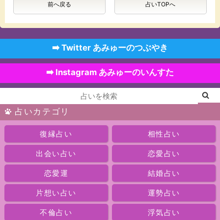
前へ戻る
占いTOPへ
➡️ Twitter あみゅーのつぶやき
➡️ Instagram あみゅーのいんすた
占いカテゴリ
復縁占い
相性占い
出会い占い
恋愛占い
恋愛運
結婚占い
片想い占い
運勢占い
不倫占い
浮気占い