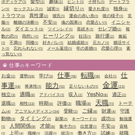
髪型
趣味
ボディケア
ヒント
子持ち
デートプラ
(1)
(2)
(2)
(1)
(1)
縁切り
独身
ン
セックスレス
誠実
愛され度
(1)
(1)
(1)
(7)
(1)
(3)
トラウマ
異性運
彼氏
運命の赤い糸
彼の様子
克
(3)
(2)
(1)
(1)
(1)
不安
イニシャ
服
離婚の決断
魂の因果
恋愛占い
(1)
(1)
(3)
(1)
(1)
ル
ダイエット
セレブ婚
ツインレイ
長続き
複
(2)
(3)
(1)
(1)
(2)
ヒーリング
旅行運
数の恋
両想い
妊活
嫉妬
(1)
(1)
(5)
(1)
(2)
不満
同棲
好きバレ
結婚成就
元カノ
婚活サイ
(1)
(1)
(1)
(1)
(1)
(1)
ト
忘れられない
メール返信
年の差婚
恋愛心理
素
(1)
(1)
(1)
(1)
(1)
っ気ない
(1)
仕事
キーワード
の
仕事
転職
仕
お金
学び
運勢
会社
(2)
(59)
(3)
(18)
(18)
(1)
金運
事運
能力
将来性
足りないもの
(14)
(1)
(10)
(1)
(23)
適職
YesNo
独立
収入
適正
アドバイス
(3)
(9)
(1)
(2)
(8)
(2)
天職
職場
退職
時期
評価
トーテ
相性
(2)
(33)
(4)
(3)
(8)
(11)
ご縁
ム
受験
財運
守護
アニマルメディスン
(4)
(34)
(2)
(8)
(4)
タイミング
動物
成功
副業
キーワード
勉強運
(3)
(7)
(1)
(1)
(3)
人間関係
才能
不安
集中力
出世運
資格
(1)
(9)
(8)
(1)
(1)
(3)
上司
働き方
試練
就職
職種
活躍
就活
(1)
(4)
(1)
(1)
(1)
(2)
(3)