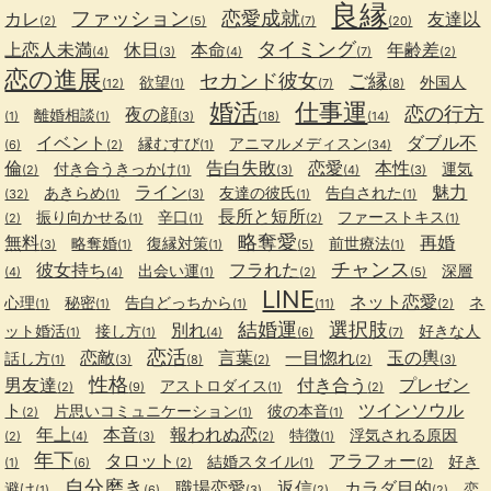
良縁
ファッション
恋愛成就
カレ
友達以
(2)
(5)
(7)
(20)
タイミング
上恋人未満
休日
本命
年齢差
(4)
(3)
(4)
(7)
(2)
恋の進展
セカンド彼女
ご縁
欲望
外国人
(12)
(1)
(7)
(8)
婚活
仕事運
恋の行方
夜の顔
離婚相談
(1)
(1)
(3)
(18)
(14)
イベント
ダブル不
縁むすび
アニマルメディスン
(6)
(2)
(1)
(34)
倫
告白失敗
恋愛
本性
付き合うきっかけ
運気
(2)
(1)
(3)
(4)
(3)
ライン
魅力
あきらめ
友達の彼氏
告白された
(32)
(1)
(3)
(1)
(1)
長所と短所
振り向かせる
辛口
ファーストキス
(2)
(1)
(1)
(2)
(1)
略奪愛
無料
再婚
略奪婚
復縁対策
前世療法
(3)
(1)
(1)
(5)
(1)
チャンス
彼女持ち
フラれた
出会い運
深層
(4)
(4)
(1)
(2)
(5)
LINE
ネット恋愛
心理
秘密
告白どっちから
ネ
(1)
(1)
(1)
(11)
(2)
結婚運
選択肢
別れ
ット婚活
接し方
好きな人
(1)
(1)
(4)
(6)
(7)
恋活
恋敵
言葉
一目惚れ
玉の輿
話し方
(1)
(3)
(8)
(2)
(2)
(3)
性格
男友達
付き合う
プレゼン
アストロダイス
(2)
(9)
(1)
(2)
ト
ツインソウル
片思いコミュニケーション
彼の本音
(2)
(1)
(1)
年上
本音
報われぬ恋
特徴
浮気される原因
(2)
(4)
(3)
(2)
(1)
年下
タロット
アラフォー
結婚スタイル
好き
(1)
(6)
(2)
(1)
(2)
自分磨き
職場恋愛
返信
カラダ目的
避け
恋
(1)
(6)
(3)
(2)
(2)