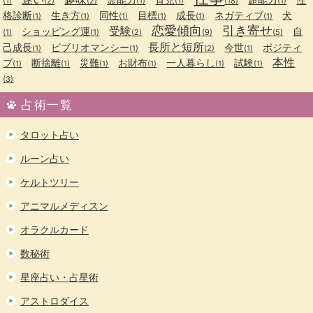
(1)
(2)
(2)
(1)
(1)
(18)
(1)
格診断
生き方
同性
目標
成長
ネガティブ
犬
(1)
(1)
(1)
(1)
(1)
(1)
恋愛傾向
引き寄せ
受験
ショッピング運
自
(1)
(1)
(2)
(9)
(5)
長所と短所
己成長
ビブリオマンシー
今世
ポジティ
(1)
(1)
(2)
(1)
本性
ブ
断捨離
災難
お財布
一人暮らし
試験
(1)
(1)
(1)
(1)
(1)
(1)
(3)
占術一覧
タロット占い
ルーン占い
ケルトツリー
アニマルメディスン
オラクルカード
数秘術
星座占い・占星術
アストロダイス