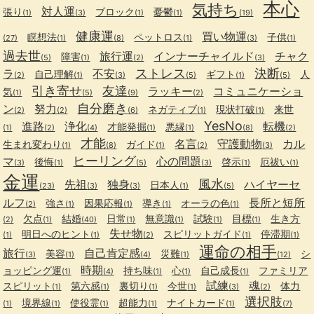
本心
気持ち
対人運
張り
ブロック
憂鬱
(1)
(3)
(1)
(1)
(19)
健康運
買い物運
瞑想法
ペットロス
子供
(27)
(1)
(8)
(1)
(3)
(1)
過去世
旅行運
インナーチャイルド
チャク
障害
(5)
(1)
(2)
(3)
ストレス
決断
ラ
不安
自己理解
ギフト
人
(2)
(1)
(3)
(5)
(1)
(5)
引き寄せ
友達
ラッキー
コミュニケーショ
気
(1)
(5)
(9)
(2)
自分磨き
ン
努力
ネガティブ
現状打破
来世
(2)
(2)
(6)
(1)
(1)
YesNo
進路
浄化
転機
才能発掘
悪縁
(1)
(2)
(4)
(1)
(1)
(8)
(2)
才能
名言
守護動物
カル
生まれ変わり
ガイド
(1)
(8)
(1)
(2)
(3)
ヒーリング
マ
心の問題
後悔
啓示
厄祓い
(3)
(1)
(5)
(3)
(1)
(1)
金運
風水
先祖
独身
ハイヤーセ
日本人
(23)
(3)
(3)
(1)
(5)
ルフ
長所と短所
強さ
因果応報
導き
オーラの色
(2)
(1)
(1)
(1)
(1)
欠点
結婚
日常
無意識
試験
目標
生き方
(2)
(1)
(40)
(1)
(1)
(1)
(1)
失せ物
明日へのヒント
スピリットガイド
停滞期
(1)
(1)
(2)
(1)
(1)
運命の相手
旅行
自己肯定感
美容
災難
シ
(3)
(1)
(4)
(1)
(12)
時期
ョッピング運
持ち味
心
自己成長
ファミリア
(1)
(4)
(1)
(1)
(1)
試練
魂
スピリット
第六感
裏切り
今世
体力
(1)
(1)
(1)
(1)
(3)
(2)
選択肢
境界線
使役霊
超能力
ナイトカード
(1)
(1)
(1)
(1)
(1)
(7)