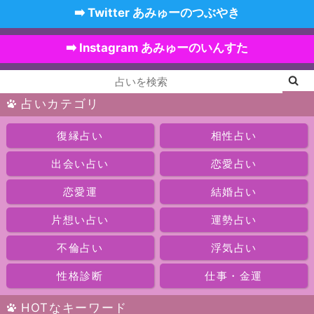
➡️ Twitter あみゅーのつぶやき
➡️ Instagram あみゅーのいんすた
占いカテゴリ
復縁占い
相性占い
出会い占い
恋愛占い
恋愛運
結婚占い
片想い占い
運勢占い
不倫占い
浮気占い
性格診断
仕事・金運
HOTなキーワード