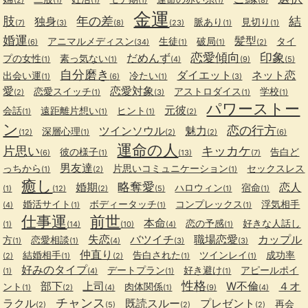
金運
肢
年の差
結
独身
脈あり
見切り
(7)
(3)
(8)
(23)
(1)
(1)
婚運
髪型
アニマルメディスン
生徒
破局
タイ
(6)
(34)
(1)
(1)
(2)
恋愛傾向
印象
だめんず
プの女性
素っ気ない
(1)
(1)
(4)
(9)
(5)
自分磨き
ダイエット
ネット恋
出会い運
冷たい
(1)
(6)
(1)
(3)
愛
恋愛対象
恋愛スイッチ
アストロダイス
学校
(2)
(1)
(3)
(1)
(1)
パワーストー
元彼
会話
遠距離片想い
ヒント
(1)
(1)
(1)
(2)
ン
恋の行方
ツインソウル
魅力
深層心理
(12)
(1)
(2)
(2)
(6)
運命の人
片思い
キッカケ
彼の様子
告白ど
(6)
(1)
(13)
(7)
男友達
っちから
片思いコミュニケーション
セックスレス
(1)
(2)
(1)
癒し
略奪愛
婚期
恋人
ハロウィン
宿命
(1)
(12)
(2)
(5)
(1)
(1)
婚活サイト
ボディータッチ
コンプレックス
浮気相手
(4)
(1)
(1)
(1)
仕事運
前世
本命
恋の予感
好きな人話し
(1)
(14)
(10)
(4)
(1)
失恋
バツイチ
職場恋愛
カップル
方
恋愛相談
(1)
(1)
(4)
(3)
(3)
仲直り
結婚相手
告白された
ツインレイ
成功率
(2)
(1)
(2)
(1)
(1)
好みのタイプ
デートプラン
好き避け
アピールポイ
(1)
(4)
(1)
(1)
性格
部下
上司
W不倫
４オ
ント
肉体関係
(1)
(2)
(4)
(1)
(9)
(4)
チャンス
ラクル
既読スルー
プレゼント
再会
(2)
(5)
(2)
(2)