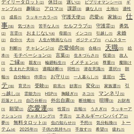
デイリータロット
休日
迷い
ビブリオマンシー
ギ
(2)
(3)
(2)
(1)
趣味
アロマ
課題
ャンブル
嫌な人
土地
適性
(1)
(2)
(3)
(3)
(1)
(1)
仕
守護天使
恋愛
家族
成長
ラッキーカラ−
(1)
(1)
(1)
(2)
(4)
(2)
事
セルフラブ
守護霊
勇気
気づき
苦手な人
(18)
(1)
(1)
(2)
(2)
おまじない
未婚
言霊
母親
インコ
引越し
(2)
(1)
(4)
(1)
(1)
(1)
自分
犬
人生が映画なら
ポジティブ
ハムスター
(2)
(1)
(1)
(1)
(1)
天職
恋愛傾向
チャレンジ
判断
合格
絵
(1)
(1)
(3)
(9)
(1)
(11)
モチベーション
言葉
本
生きづらさ
投資
故人
(1)
(2)
(2)
(1)
(1)
ご縁
イメチェン
親友
輪廻転生
尊重
魔除け
(1)
(8)
(1)
(1)
(4)
(1)
生まれた意味
適職診断
同性
潜在意識
選択
朗
(1)
(1)
(1)
(1)
(1)
(1)
モ
お守り
報
自分軸
停滞
一人暮らし
退屈
(1)
(1)
(1)
(2)
(1)
(1)
テ
受験
変化
引
育児
前兆
妨害
家族運
(18)
(1)
(2)
(1)
(1)
(2)
(1)
マンネリ
っ越し
霊能力
HSP
胸騒ぎ
ネコ
(3)
(1)
(1)
(1)
(1)
(5)
外出自粛
喧嘩
厄落とし
自己分析
断捨離
お財布
(1)
(1)
(3)
(1)
(3)
恋愛運
願望
性質
吉報
うさぎ
ラッキーア
(1)
(2)
(15)
(1)
(1)
(1)
エネルギーバンパイア
クション
チャネリング
予言
(1)
(1)
(1)
(2)
無料タロット
トー
夢
虫の知らせ
予想
気分転換
(1)
(3)
(1)
(1)
(1)
テム
2025年
子供の気持ち
手放す
希望
疲れ
(4)
(1)
(1)
(1)
(1)
(1)