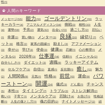
性
(1)
人間
キーワード
の
能力
ゴールデントリン
ラッ
メッセージ
(55)
(10)
(10)
キーカラー
挑戦
人生
アニマルメディスン
相性
(4)
(34)
(3)
(33)
予兆
過ごし方
運勢
運気
出会い
厄払い
(4)
(59)
(2)
(32)
(72)
(2)
良縁
縁切り
ペ
幸運
メンター
買い物
(1)
(2)
(1)
(3)
(20)
(7)
ット
格言
励まし
アファメーション
家系の因縁
(6)
(2)
(1)
(3)
健康
幸せ
学び
使命
メ
忍耐
心の整理
(3)
(2)
(3)
(3)
(8)
(1)
(1)
仕事運
ンタル
2026年
イニシャル
信頼
(2)
(3)
(14)
(1)
(2)
適職
ラッキーアイテム
ダイエット
自分らしさ
(1)
(3)
(9)
癒し
セルフケア
自信
魅力
直感
反抗期
(6)
(3)
(2)
(1)
(1)
(12)
前世
パワ
人間関係
性格
運命
元気
(2)
(9)
(1)
(9)
(10)
(9)
開運
ーストーン
チャンス
儀式
どん底
(12)
(24)
(3)
(1)
タイミング
本性
トラブル
ストレス解消
(5)
(3)
(7)
(3)
(2)
メンタルケア
厄除け
救い
子育て
お告げ
性格診
(1)
(1)
(2)
(4)
(1)
魂の目的
ナイトメッセージ
断
人生の落とし穴
頑
(1)
(1)
(2)
(2)