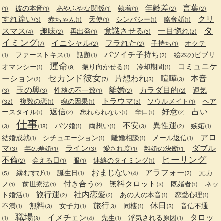
年齢差
言葉
彼の本音
あやふやな関係
執着
(1)
(1)
(1)
(1)
(2)
(2)
すれ違い
クリ
赤ちゃん
天使
シンパシー
略奪婚
(3)
(1)
(1)
(1)
(1)
タ
スマス
趣味
意識させる
一目惚れ
再出発
(4)
(2)
(1)
(2)
(2)
イミング
イニシャル
フラれた
子持ち
オクテ
(7)
(2)
(2)
(1)
バツイチ子持ち
ファーストキス
話題
絵本のビブリ
(1)
(1)
(1)
(2)
運命
コミュニケ
オマンシー
振り向かせる
冷却期間
(1)
(9)
(1)
(1)
セカンド彼女
ーション
片想われ
喧嘩
本音
(2)
(7)
(3)
(3)
玉の輿
離婚
カラダ目的
性格の不一致
運気
(3)
(3)
(1)
(2)
(2)
トラウマ
複数の恋
魂の因果
ソウルメイト
ヘア
(32)
(1)
(1)
(3)
(1)
返信
好意
占い
ースタイル
忘れられない
辛口
(1)
(2)
(1)
(1)
(2)
仕事
不安
異性運
バツ婚
両想い
嫉妬
(3)
(18)
(1)
(1)
(3)
(2)
(1)
アロ
結婚成就
シチュエーション
離婚相談
メール返信
(1)
(1)
(1)
(1)
マ
ライン
ダブル
年の差婚
愛され度
離婚の決断
(3)
(1)
(3)
(1)
(1)
ヒーリング
不倫
会える日
服
連絡のタイミング
(2)
(1)
(1)
(1)
おまじない
アラフォー
縁むすび
誕生日
元カ
(5)
(1)
(1)
(4)
(2)
付き合う
無料タロット
ノ
前世療法
既婚者
ネッ
(1)
(1)
(2)
(3)
(1)
旅行運
社内恋愛
ト婚活
あの人の本音
恋愛心理
(1)
(2)
(2)
(1)
(1)
無料
旅行
休日
不満
女子力
同棲
音信不通
(1)
(3)
(1)
(3)
(1)
(3)
職場
イメチェン
タロッ
先生
浮気される原因
(1)
(8)
(4)
(1)
(1)