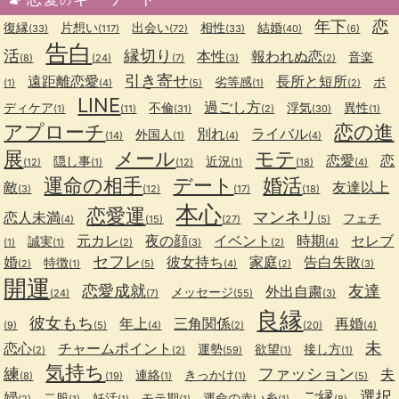
年下
恋
復縁
片想い
出会い
相性
結婚
(33)
(117)
(72)
(33)
(40)
(6)
告白
活
縁切り
本性
報われぬ恋
音楽
(8)
(24)
(7)
(3)
(2)
引き寄せ
遠距離恋愛
長所と短所
劣等感
ボ
(1)
(4)
(5)
(1)
(2)
LINE
過ごし方
ディケア
不倫
浮気
異性
(1)
(11)
(31)
(2)
(30)
(1)
アプローチ
恋の進
別れ
ライバル
外国人
(14)
(1)
(4)
(4)
展
メール
モテ
恋愛
恋
隠し事
近況
(12)
(1)
(12)
(1)
(18)
(4)
運命の相手
デート
婚活
敵
友達以上
(3)
(12)
(17)
(18)
本心
恋愛運
マンネリ
恋人未満
フェチ
(4)
(15)
(27)
(5)
元カレ
夜の顔
イベント
時期
セレブ
誠実
(1)
(1)
(2)
(3)
(2)
(4)
セフレ
婚
彼女持ち
家庭
告白失敗
特徴
(2)
(1)
(5)
(4)
(2)
(3)
開運
恋愛成就
友達
外出自粛
メッセージ
(24)
(7)
(55)
(3)
良縁
彼女もち
年上
三角関係
再婚
(9)
(5)
(4)
(2)
(20)
(4)
未
恋心
チャームポイント
運勢
欲望
接し方
(2)
(2)
(59)
(1)
(1)
気持ち
練
ファッション
夫
連絡
きっかけ
(8)
(19)
(1)
(1)
(5)
ご縁
選択
婦
二股
妊活
モテ期
運命の赤い糸
(2)
(1)
(1)
(1)
(1)
(8)