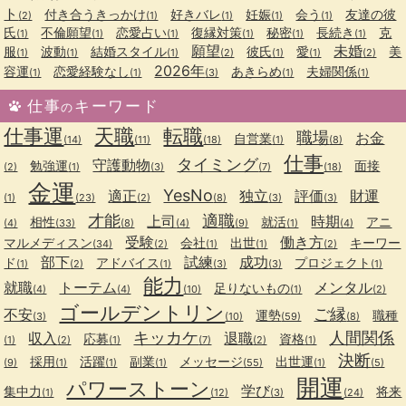
ト
付き合うきっかけ
好きバレ
妊娠
会う
友達の彼
(2)
(1)
(1)
(1)
(1)
氏
不倫願望
恋愛占い
復縁対策
秘密
長続き
克
(1)
(1)
(1)
(1)
(1)
(1)
願望
未婚
服
波動
結婚スタイル
彼氏
愛
美
(1)
(1)
(1)
(2)
(1)
(1)
(2)
2026年
容運
恋愛経験なし
あきらめ
夫婦関係
(1)
(1)
(3)
(1)
(1)
仕事
キーワード
の
仕事運
天職
転職
職場
お金
自営業
(14)
(11)
(18)
(1)
(8)
仕事
タイミング
守護動物
勉強運
面接
(2)
(1)
(3)
(7)
(18)
金運
YesNo
適正
独立
評価
財運
(1)
(23)
(2)
(8)
(3)
(3)
才能
適職
上司
時期
相性
就活
アニ
(4)
(33)
(8)
(4)
(9)
(1)
(4)
受験
働き方
マルメディスン
会社
出世
キーワー
(34)
(2)
(1)
(1)
(2)
部下
試練
成功
ド
アドバイス
プロジェクト
(1)
(2)
(1)
(3)
(3)
(1)
能力
就職
トーテム
メンタル
足りないもの
(4)
(4)
(10)
(1)
(2)
ゴールデントリン
ご縁
不安
運勢
職種
(3)
(10)
(59)
(8)
キッカケ
人間関係
収入
退職
応募
資格
(1)
(2)
(1)
(7)
(2)
(1)
決断
採用
活躍
副業
メッセージ
出世運
(9)
(1)
(1)
(1)
(55)
(1)
(5)
開運
パワーストーン
学び
集中力
将来
(1)
(12)
(3)
(24)