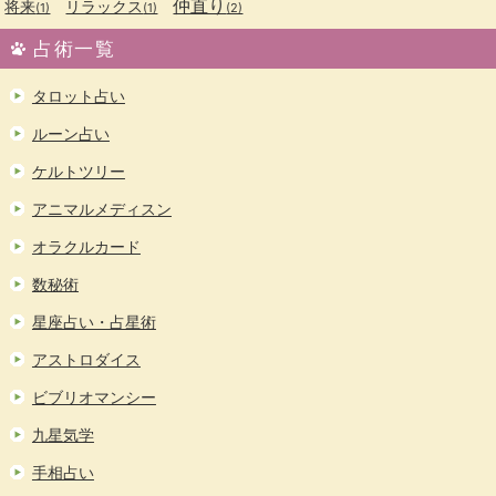
仲直り
将来
リラックス
(1)
(1)
(2)
占術一覧
タロット占い
ルーン占い
ケルトツリー
アニマルメディスン
オラクルカード
数秘術
星座占い・占星術
アストロダイス
ビブリオマンシー
九星気学
手相占い