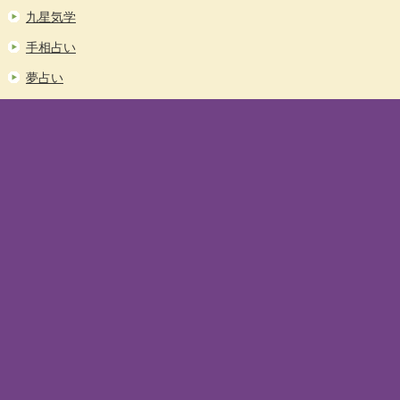
九星気学
手相占い
夢占い