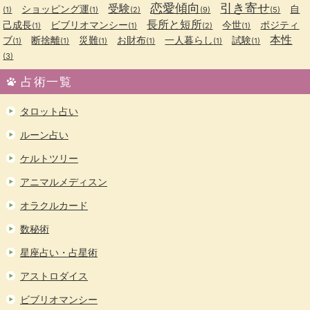
恋愛傾向
引き寄せ
受験
ショッピング運
自
(1)
(1)
(2)
(9)
(5)
長所と短所
己成長
ビブリオマンシー
今世
ポジティ
(1)
(1)
(2)
(1)
本性
ブ
断捨離
災難
お財布
一人暮らし
試験
(1)
(1)
(1)
(1)
(1)
(1)
(3)
占術一覧
タロット占い
ルーン占い
ケルトツリー
アニマルメディスン
オラクルカード
数秘術
星座占い・占星術
アストロダイス
ビブリオマンシー