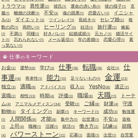
トラウマ
異性運
彼氏
運命の赤い糸
彼の様子
克
(3)
(2)
(1)
(1)
(1)
不安
イニシャ
服
離婚の決断
魂の因果
恋愛占い
(1)
(1)
(3)
(1)
(1)
ル
ダイエット
セレブ婚
ツインレイ
長続き
複
(2)
(3)
(1)
(1)
(2)
ヒーリング
旅行運
数の恋
両想い
妊活
嫉妬
(1)
(1)
(5)
(1)
(2)
不満
同棲
好きバレ
結婚成就
元カノ
婚活サイ
(1)
(1)
(1)
(1)
(1)
(1)
ト
忘れられない
メール返信
年の差婚
恋愛心理
素
(1)
(1)
(1)
(1)
(1)
っ気ない
(1)
仕事
キーワード
の
仕事
転職
仕
お金
学び
運勢
会社
(2)
(59)
(3)
(18)
(18)
(1)
金運
事運
能力
将来性
足りないもの
(14)
(1)
(10)
(1)
(23)
適職
YesNo
独立
収入
適正
アドバイス
(3)
(9)
(1)
(2)
(8)
(2)
天職
職場
退職
時期
評価
トーテ
相性
(2)
(33)
(4)
(3)
(8)
(11)
ご縁
ム
受験
財運
守護
アニマルメディスン
(4)
(34)
(2)
(8)
(4)
タイミング
動物
成功
副業
キーワード
勉強運
(3)
(7)
(1)
(1)
(3)
人間関係
才能
不安
集中力
出世運
資格
(1)
(9)
(8)
(1)
(1)
(3)
上司
働き方
試練
就職
職種
活躍
就活
(1)
(4)
(1)
(1)
(1)
(2)
(3)
パワーストーン
応募
面接
出世
自営業
(4)
(12)
(1)
(1)
(1)