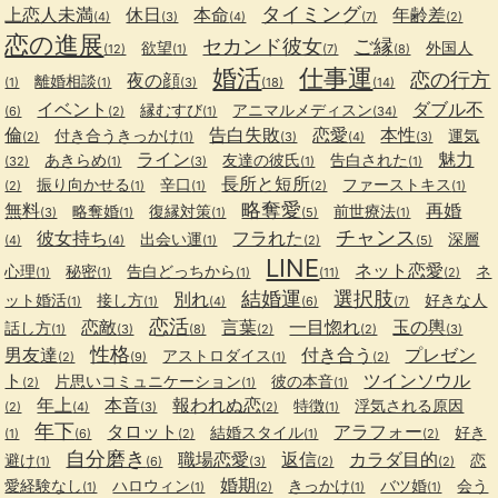
タイミング
上恋人未満
休日
本命
年齢差
(4)
(3)
(4)
(7)
(2)
恋の進展
セカンド彼女
ご縁
欲望
外国人
(12)
(1)
(7)
(8)
婚活
仕事運
恋の行方
夜の顔
離婚相談
(1)
(1)
(3)
(18)
(14)
イベント
ダブル不
縁むすび
アニマルメディスン
(6)
(2)
(1)
(34)
倫
告白失敗
恋愛
本性
付き合うきっかけ
運気
(2)
(1)
(3)
(4)
(3)
ライン
魅力
あきらめ
友達の彼氏
告白された
(32)
(1)
(3)
(1)
(1)
長所と短所
振り向かせる
辛口
ファーストキス
(2)
(1)
(1)
(2)
(1)
略奪愛
無料
再婚
略奪婚
復縁対策
前世療法
(3)
(1)
(1)
(5)
(1)
チャンス
彼女持ち
フラれた
出会い運
深層
(4)
(4)
(1)
(2)
(5)
LINE
ネット恋愛
心理
秘密
告白どっちから
ネ
(1)
(1)
(1)
(11)
(2)
結婚運
選択肢
別れ
ット婚活
接し方
好きな人
(1)
(1)
(4)
(6)
(7)
恋活
恋敵
言葉
一目惚れ
玉の輿
話し方
(1)
(3)
(8)
(2)
(2)
(3)
性格
男友達
付き合う
プレゼン
アストロダイス
(2)
(9)
(1)
(2)
ト
ツインソウル
片思いコミュニケーション
彼の本音
(2)
(1)
(1)
年上
本音
報われぬ恋
特徴
浮気される原因
(2)
(4)
(3)
(2)
(1)
年下
タロット
アラフォー
結婚スタイル
好き
(1)
(6)
(2)
(1)
(2)
自分磨き
職場恋愛
返信
カラダ目的
避け
恋
(1)
(6)
(3)
(2)
(2)
婚期
愛経験なし
ハロウィン
きっかけ
バツ婚
会う
(1)
(1)
(2)
(1)
(1)