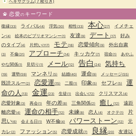
ヘキサグラム(７枚引き)
恋愛
キーワード
の
本心
ライバル
イメチェ
復縁
浮気
相性
(33)
(4)
(30)
(33)
(27)
デート
友達
ン
好み
絵本のビブリオマンシー
(4)
(1)
(9)
(17)
モテ
恋愛傾向
のタイプ
外出自粛
片想い
(4)
(117)
(18)
(9)
アプローチ
キッカケ
不倫
宿命
あやふ
(3)
(31)
(14)
(7)
(1)
告白
メール
気持ち
やな関係
見切り
(1)
(1)
(12)
(24)
マンネリ
運命
運勢
結婚
メッセージ
(19)
(59)
(5)
(40)
(9)
(55)
恋愛運
運
印象
セフレ
既読スルー
二股
(2)
(15)
(1)
(5)
(5)
金運
命の人
クリスマス
生徒
出会い
(13)
(23)
(1)
(72)
(4)
癒し
年の差
恋愛対象
三角関係
遠距
再会
(3)
(1)
(8)
(2)
(12)
運命の相手
未練
片
離恋愛
恋人
オクテ
(4)
(12)
(8)
(4)
(1)
パワーストーン
思い
W不倫
元
会える日
(6)
(1)
(4)
(12)
良縁
ファッション
恋愛成就
カレ
友達以
(2)
(5)
(7)
(20)