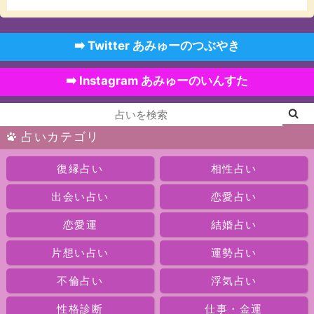
➡️ Twitter あみゅーのつぶやき
➡️ Instagram あみゅーのいんすた
占いカテゴリ
復縁占い
相性占い
出会い占い
恋愛占い
恋愛運
結婚占い
片想い占い
運勢占い
不倫占い
浮気占い
性格診断
仕事・金運