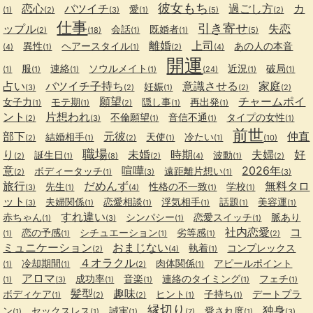
彼女もち
恋心
バツイチ
過ごし方
カ
愛
(1)
(2)
(3)
(1)
(5)
(2)
仕事
引き寄せ
ップル
失恋
会話
既婚者
(2)
(18)
(1)
(1)
(5)
離婚
上司
異性
ヘアースタイル
あの人の本音
(4)
(1)
(1)
(2)
(4)
開運
服
連絡
ソウルメイト
近況
破局
(1)
(1)
(1)
(1)
(24)
(1)
(1)
占い
バツイチ子持ち
意識させる
家庭
妊娠
(3)
(2)
(1)
(2)
(2)
願望
チャームポイ
女子力
モテ期
隠し事
再出発
(1)
(1)
(2)
(1)
(1)
ント
片想われ
不倫願望
音信不通
タイプの女性
(2)
(3)
(1)
(1)
(1)
前世
部下
元彼
仲直
結婚相手
天使
冷たい
(2)
(1)
(2)
(1)
(1)
(10)
職場
り
未婚
時期
夫婦
好
誕生日
波動
(2)
(1)
(8)
(2)
(4)
(1)
(2)
意
喧嘩
2026年
ボディータッチ
遠距離片想い
(2)
(1)
(3)
(1)
(3)
旅行
だめんず
無料タロ
先生
性格の不一致
学校
(3)
(1)
(4)
(1)
(1)
ット
夫婦関係
恋愛相談
浮気相手
話題
美容運
(3)
(1)
(1)
(1)
(1)
(1)
すれ違い
赤ちゃん
シンパシー
恋愛スイッチ
脈あり
(1)
(3)
(1)
(1)
社内恋愛
コ
恋の予感
シチュエーション
劣等感
(1)
(1)
(1)
(1)
(2)
ミュニケーション
おまじない
執着
コンプレックス
(2)
(4)
(1)
４オラクル
冷却期間
肉体関係
アピールポイント
(1)
(1)
(2)
(1)
アロマ
成功率
音楽
連絡のタイミング
フェチ
(1)
(3)
(1)
(1)
(1)
(1)
髪型
趣味
ボディケア
ヒント
子持ち
デートプラ
(1)
(2)
(2)
(1)
(1)
縁切り
独身
ン
セックスレス
誠実
愛され度
(1)
(1)
(1)
(7)
(1)
(3)