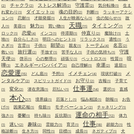
チャクラ
ストレス解消
守護霊
気分転換
生ま
(2)
(2)
(2)
(2)
(1)
ダイエット
魂の目的
れ変わり
判断
ラッキーアクシ
(1)
(3)
(2)
(1)
ョン
忍耐
才能発掘
人生が映画なら
虫の知らせ
故
(1)
(1)
(1)
(1)
(1)
天職
タイミング
魅力
人
美容
買い物
ブ
(1)
(1)
(2)
(1)
(11)
(7)
恋愛
仲直り
ロック
インコ
停滞期
魔除け
土
(1)
(4)
(1)
(1)
(2)
(1)
地
自分らしさ
明日へのヒント
リラックス
適性
う
(1)
(1)
(1)
(1)
(1)
願望
トーテム
名言
さぎ
言霊
子供
親友
(1)
(1)
(1)
(2)
(1)
(4)
(2)
旅行運
守護
救い
手放す
苦手な人
子供の気持ち
(1)
(2)
(1)
(1)
(1)
天使
喧
啓示
心の整理
頑張り
ペットロス
性質
(2)
(1)
(1)
(1)
(1)
(1)
嘩
エネルギーバンパイア
幸運
自己理解
退屈
(3)
(2)
(1)
(2)
(1)
恋愛運
イメチェン
メ
どん底
予想
現状打破
(15)
(1)
(1)
(4)
(1)
ンタルケア
お守り
スピリットガイド
吉報
子育て
(2)
(1)
(2)
(1)
仕事運
変化
潜在意識
厄払い
選択
直感
(1)
(2)
(1)
(1)
(14)
(1)
本心
境界線
厄落とし
悩み相談
朗報
お告
(1)
(27)
(1)
(1)
(1)
(1)
モチベーション
げ
因果応報
母親
チャネリング
(1)
(1)
(1)
(2)
(1)
運命の相手
強さ
憂鬱
持ち味
反抗期
体力
(1)
(1)
(1)
(1)
(12)
仕事
迷い
趣味
霊能力
育児
超能力
性
(1)
(2)
(2)
(1)
(1)
(18)
(1)
格診断
生き方
同性
目標
成長
ネガティブ
犬
(1)
(1)
(1)
(1)
(1)
(1)