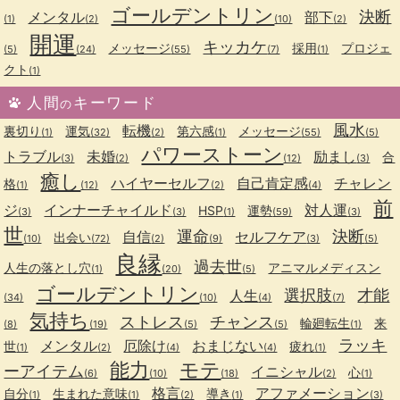
ゴールデントリン
決断
メンタル
部下
(1)
(2)
(10)
(2)
開運
キッカケ
メッセージ
採用
プロジェ
(5)
(24)
(55)
(7)
(1)
クト
(1)
人間
キーワード
の
風水
転機
裏切り
運気
第六感
メッセージ
(1)
(32)
(2)
(1)
(55)
(5)
パワーストーン
トラブル
未婚
励まし
合
(3)
(2)
(12)
(3)
癒し
ハイヤーセルフ
自己肯定感
チャレン
格
(1)
(12)
(2)
(4)
前
ジ
インナーチャイルド
対人運
HSP
運勢
(3)
(3)
(1)
(59)
(3)
世
運命
決断
自信
セルフケア
出会い
(10)
(72)
(2)
(9)
(3)
(5)
良縁
過去世
人生の落とし穴
アニマルメディスン
(1)
(20)
(5)
ゴールデントリン
選択肢
才能
人生
(34)
(10)
(4)
(7)
気持ち
ストレス
チャンス
輪廻転生
来
(8)
(19)
(5)
(5)
(1)
ラッキ
メンタル
厄除け
おまじない
世
疲れ
(1)
(2)
(4)
(4)
(1)
能力
モテ
ーアイテム
イニシャル
心
(6)
(10)
(18)
(2)
(1)
格言
アファメーション
自分
生まれた意味
導き
(1)
(1)
(2)
(1)
(3)