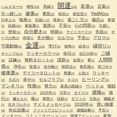
開運
友達
言葉
ハムスター
相性
悪縁
(1)
(33)
(1)
(24)
(9)
(2)
健康
YesNo
引っ越し
勇気
前兆
使役霊
(3)
(8)
(2)
(1)
(1)
(8)
独身
過ごし方
儀式
日本人
厄祓い
将来
希望
(1)
(3)
(1)
(1)
(2)
(3)
進路
不安
心の問題
結婚
家族運
引越し
(1)
(40)
(1)
(2)
(3)
(3)
自分磨き
使命
時期
先祖
ナイトカード
オ
(1)
(3)
(6)
(4)
(1)
(3)
失せ物
カルマ
予兆
アロマ
ーラの色
停滞
(1)
(1)
(2)
(3)
(2)
(3)
金運
縁切り
守護動物
学び
後悔
絵本
(3)
(23)
(3)
(1)
(1)
(7)
ご縁
ラッキーカラー
休日
ギャンブル
自己分析
(1)
(4)
(3)
(1)
人間関
試練
無料タロット
課題
妨害
夢
(8)
(3)
(3)
(3)
(1)
(1)
係
浄化
投資
自分軸
瞑想法
無意識
気づき
(9)
(4)
(1)
(1)
(1)
(1)
(1)
健康運
デイリータロット
ラッキー
尊重
人気
(8)
(2)
(1)
(1)
ヒーリング
幸せ
セルフラブ
欠点
ネコ
(2)
(1)
(2)
(2)
(1)
(5)
マンネリ
性格
ペット
努力
挑戦
家系の因縁
(5)
(9)
(2)
(1)
(6)
適職
旅
ラッキーカラ−
2025年
日常
ガイド
(3)
(1)
(1)
(1)
(1)
(9)
行
魂
嫌な人
障害
信頼
ギフト
元気
胸騒ぎ
(3)
(1)
(2)
(1)
(1)
(1)
(1)
ナイトメッセージ
2026年
買い物運
生きづらさ
(1)
(1)
(2)
(3)
外出自粛
ファミリアスピリット
適職診断
予言
(3)
(3)
(1)
(1)
(1)
メンター
コミュニケーション
家族
開運アクション
(3)
(2)
(1)