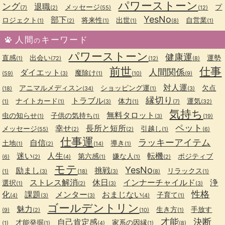
パワーストーン
ング
退職
メッセージ
プ
(7)
(2)
(55)
(12)
YesNo
部下
ロジェクト
将来性
出世
自営業
(1)
(2)
(1)
(1)
(8)
(1)
人間
キーワード
の
パワーストーン
健康運
直感
出会い
運勢
(1)
(72)
(12)
(8)
前世
仕事
人間関係
ダイエット
魔除け
(59)
(3)
(1)
(10)
(9)
対人運
アニマルメディスン
ショッピング運
欠点
(18)
(34)
(1)
(3)
縁切り
トラブル
ナイトカード
体力
運気
(1)
(1)
(3)
(1)
(7)
(32)
気持ち
無料タロット
虫の知らせ
子供の気持ち
(1)
(1)
(3)
(19)
ペット
幸せ
長所と短所
メッセージ
引越し
(55)
(2)
(2)
(1)
(6)
仕事運
ラッキーアイテム
自信
土地
導き
(1)
(2)
(14)
(1)
迷い
人生
転機
第六感
嫌な人
ポジティブ
(6)
(2)
(4)
(1)
(1)
(2)
モテ
YesNo
励まし
挑戦
リラックス
(1)
(3)
(18)
(3)
(8)
(1)
ストレス解消
休日
インナーチャイルド
浄
選択
(1)
(2)
(3)
(3)
性格
化
課題
メンター
おまじない
子育て
(4)
(3)
(3)
(4)
(1)
ゴールデントリン
魅力
生き方
手放す
(9)
(2)
(10)
(1)
才能
決断
自己肯定感
才能発掘
家系の因縁
(1)
(1)
(4)
(1)
(8)