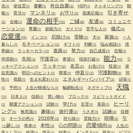
外出自粛
兆
使役霊
憂鬱
HSP
チャネリング
朗
(1)
(1)
(1)
(3)
(1)
(1)
マンネリ
引き寄せ
お守り
報
育児
因果応報
(1)
(1)
(5)
(2)
(1)
運命の相手
ご縁
友達
コミュニケ
合格
(5)
(1)
(12)
(8)
(9)
ーション
儀式
尊重
超能力
ガイド
苦手な人
(2)
(1)
(1)
(1)
(1)
(3)
恋愛運
厄除け
受験
家族
インコ
犬
一人
(15)
(1)
(4)
(2)
(1)
(2)
モチベーション
暮らし
ギフト
判断
悩み相談
境
(1)
(2)
(1)
(1)
(1)
進路
努力
界線
ラッキーカラ−
自己成長
吉報
(1)
(1)
(2)
(2)
(1)
(1)
能力
先祖
守護霊
停滞期
希望
現状打破
ラ
(1)
(3)
(2)
(1)
(1)
(10)
ラッキー
名言
ッキーアクション
お告げ
投資
潜
(1)
(2)
(2)
(1)
(1)
仲直り
守護動物
在意識
明日へのヒント
障害
同
(1)
(1)
(1)
(2)
(3)
エネルギーバンパイア
性
母親
生まれ変わり
頑張り
(1)
(1)
(1)
(2)
天職
予想
人生が映画なら
輪廻転生
ネガティブ
(1)
(1)
(1)
(1)
(1)
日本人
信頼
買い物
ブロック
スピリットガイド
(11)
(1)
(1)
(1)
(1)
ヒーリ
学び
開運アクション
試験
言霊
美容
(1)
(1)
(1)
(3)
(1)
(1)
ング
趣味
旅行運
試練
無意識
うさぎ
目標
(5)
(1)
(2)
(2)
(1)
(3)
2026年
喧嘩
引
オーラの色
持ち味
霊能力
(1)
(1)
(3)
(1)
(1)
(3)
恋愛傾向
っ越し
本性
心の問題
将来
人生の
(3)
(1)
(3)
(3)
(9)
メンタル
落とし穴
停滞
啓示
妨害
親友
ビブリ
(1)
(1)
(1)
(1)
(2)
(1)