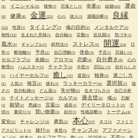
運命
イニシャル
幸運
後悔
厄落とし
結婚
(5)
(2)
(1)
(1)
(2)
(40)
金運
良縁
健康
心
故人
適職診断
(9)
(8)
(23)
(1)
(1)
(1)
タイミング
魂の目的
メンタルケア
性質
(20)
(1)
(7)
(2)
(2)
相性
生まれた意味
自分軸
災難
反抗期
気づき
(33)
(1)
(1)
(1)
(1)
(1)
開運
風水
ストレス
ギャンブル
瞑想法
日
(5)
(1)
(1)
(5)
(24)
予兆
使命
常
断捨離
自己理解
予言
厄祓い
(1)
(1)
(2)
(1)
(3)
(1)
(1)
自分磨き
セルフラブ
未婚
アロマ
恋愛
心の
(2)
(2)
(3)
(4)
(6)
チャクラ
整理
ハムスター
今世
厄払い
自分らしさ
(1)
(1)
(2)
(1)
(1)
癒し
ハイヤーセルフ
独身
過ごし方
退屈
(1)
(2)
(12)
(1)
(3)
選択肢
格言
ラッキーカラー
人気
疲れ
強
(2)
(1)
(2)
(1)
(4)
(7)
失せ物
さ
気分転換
どん底
生きづらさ
自己分析
(1)
(1)
(1)
(2)
(1)
過去世
ナイトメッセージ
カルマ
魂
忍耐
(1)
(2)
(3)
(5)
(2)
願望
言葉
デイリータロット
悪縁
成長
子
(1)
(2)
(1)
(2)
(1)
(2)
買い物運
トーテム
供
裏切り
自分
性格診断
(1)
(1)
(3)
(1)
(1)
(4)
本心
変化
チャレンジ
勇気
ネコ
ファミリ
(2)
(3)
(2)
(27)
(1)
チャンス
旅行
アファメーシ
アスピリット
来世
(1)
(3)
(1)
(5)
ョン
セルフケア
不安
絵本
救い
2025年
前
(3)
(1)
(3)
(1)
(1)
(3)