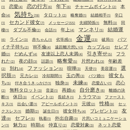
恋の行方
年下
恋愛
チャームポイント
本
(1)
(4)
(6)
(6)
(2)
気持ち
命
タロット
略奪婚
結婚相手
辛口
(4)
(19)
(2)
(1)
(1)
セカンド彼女
無料
メッセージ
夫婦関係
同
(1)
(7)
(55)
(1)
(3)
マンネリ
結婚運
ダブル不倫
年上
棲
会話
(1)
(2)
(1)
(4)
(5)
金運
ライン
バツ
赤ちゃん
劣等感
破局
(6)
(3)
(1)
(1)
(23)
(1)
イチ子持ち
W不倫
カップル
セレブ
遠距離片想い
(2)
(4)
(1)
(2)
引き寄せ
婚
だめんず
友達以上恋人未満
フラ
(2)
(4)
(4)
(5)
略奪愛
れた
夜の顔
片想われ
年齢差
話題
(2)
(3)
(1)
(5)
(3)
ファッション
選
別れ
喧嘩
天使
美容運
(2)
(4)
(5)
(3)
(1)
(1)
択肢
彼女も
元カレ
玉の輿
冷却期間
バツ婚
(7)
(2)
(1)
(3)
(1)
ち
未練
独身
恋心
付き合うきっかけ
恋愛占い
(5)
(1)
(3)
(8)
(1)
自分磨き
無料タロット
再婚
音楽
離婚の決
(2)
(3)
(1)
(4)
(6)
休日
イベント
トラウマ
断
長続き
ファースト
(1)
(3)
(2)
(1)
(3)
性格
元彼
キス
出会い運
アピールポイント
セッ
(1)
(1)
(1)
(2)
(9)
友
婚期
彼女持ち
プレゼント
クスレス
誕生日
(1)
(2)
(1)
(4)
(2)
達
セフレ
外出自粛
執着
片思いコミュニケーショ
(9)
(5)
(1)
(3)
魅力
時期
仲直り
恋愛対象
ネット恋愛
ン
(1)
(2)
(4)
(2)
(3)