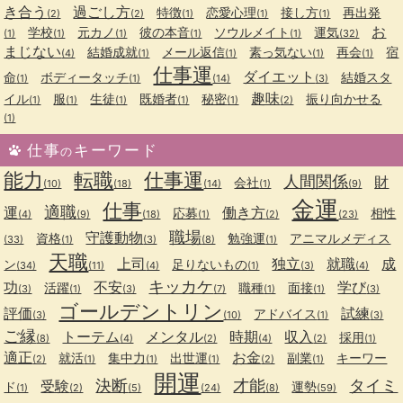
き合う
過ごし方
特徴
恋愛心理
接し方
再出発
(2)
(2)
(1)
(1)
(1)
お
学校
元カノ
彼の本音
ソウルメイト
運気
(1)
(1)
(1)
(1)
(1)
(32)
まじない
結婚成就
メール返信
素っ気ない
再会
宿
(4)
(1)
(1)
(1)
(1)
仕事運
ダイエット
命
ボディータッチ
結婚スタ
(1)
(1)
(14)
(3)
趣味
イル
服
生徒
既婚者
秘密
振り向かせる
(1)
(1)
(1)
(1)
(1)
(2)
(1)
仕事
キーワード
の
能力
転職
仕事運
人間関係
財
会社
(10)
(18)
(14)
(1)
(9)
金運
仕事
適職
運
働き方
応募
相性
(4)
(9)
(18)
(1)
(2)
(23)
職場
守護動物
資格
勉強運
アニマルメディス
(33)
(1)
(3)
(8)
(1)
天職
上司
独立
就職
成
ン
足りないもの
(34)
(11)
(4)
(1)
(3)
(4)
キッカケ
功
不安
学び
活躍
職種
面接
(3)
(1)
(3)
(7)
(1)
(1)
(3)
ゴールデントリン
評価
試練
アドバイス
(3)
(10)
(1)
(3)
ご縁
トーテム
メンタル
時期
収入
採用
(8)
(4)
(2)
(4)
(2)
(1)
適正
お金
就活
集中力
出世運
副業
キーワー
(2)
(1)
(1)
(1)
(2)
(1)
開運
決断
才能
タイミ
受験
ド
運勢
(1)
(2)
(5)
(24)
(8)
(59)