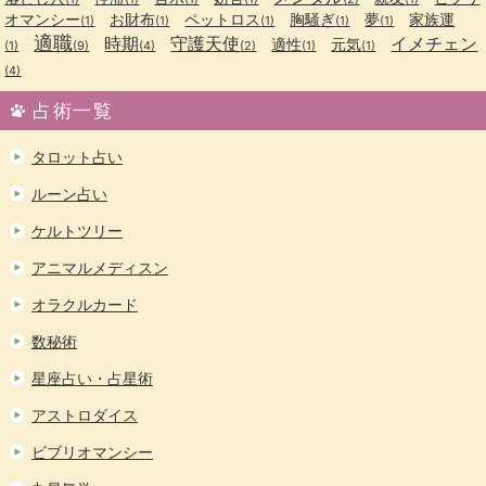
オマンシー
お財布
ペットロス
胸騒ぎ
夢
家族運
(1)
(1)
(1)
(1)
(1)
適職
時期
守護天使
イメチェン
適性
元気
(1)
(9)
(4)
(2)
(1)
(1)
(4)
占術一覧
タロット占い
ルーン占い
ケルトツリー
アニマルメディスン
オラクルカード
数秘術
星座占い・占星術
アストロダイス
ビブリオマンシー