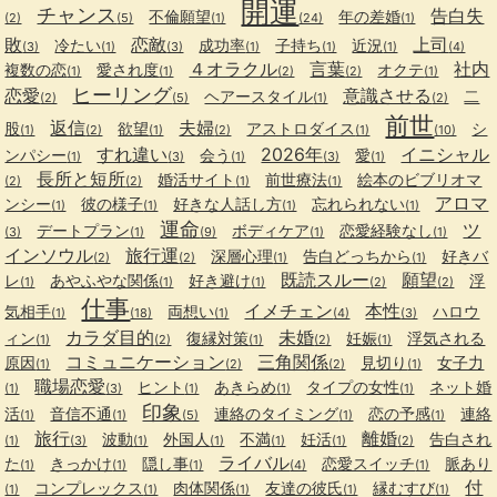
開運
チャンス
告白失
不倫願望
年の差婚
(2)
(5)
(1)
(24)
(1)
敗
恋敵
上司
冷たい
成功率
子持ち
近況
(3)
(1)
(3)
(1)
(1)
(1)
(4)
４オラクル
言葉
社内
複数の恋
愛され度
オクテ
(1)
(1)
(2)
(2)
(1)
ヒーリング
恋愛
意識させる
ヘアースタイル
二
(2)
(5)
(1)
(2)
前世
返信
夫婦
股
欲望
アストロダイス
シ
(1)
(2)
(1)
(2)
(1)
(10)
すれ違い
2026年
イニシャル
ンパシー
会う
愛
(1)
(3)
(1)
(3)
(1)
長所と短所
婚活サイト
前世療法
絵本のビブリオマ
(2)
(2)
(1)
(1)
アロマ
ンシー
彼の様子
好きな人話し方
忘れられない
(1)
(1)
(1)
(1)
運命
ツ
デートプラン
ボディケア
恋愛経験なし
(3)
(1)
(9)
(1)
(1)
インソウル
旅行運
深層心理
告白どっちから
好きバ
(2)
(2)
(1)
(1)
既読スルー
願望
レ
あやふやな関係
好き避け
浮
(1)
(1)
(1)
(2)
(2)
仕事
イメチェン
本性
気相手
両想い
ハロウ
(1)
(18)
(1)
(4)
(3)
カラダ目的
未婚
ィン
復縁対策
妊娠
浮気される
(1)
(2)
(1)
(2)
(1)
コミュニケーション
三角関係
原因
見切り
女子力
(1)
(2)
(2)
(1)
職場恋愛
ヒント
あきらめ
タイプの女性
ネット婚
(1)
(3)
(1)
(1)
(1)
印象
活
音信不通
連絡のタイミング
恋の予感
連絡
(1)
(1)
(5)
(1)
(1)
旅行
離婚
波動
外国人
不満
妊活
告白され
(1)
(3)
(1)
(1)
(1)
(1)
(2)
ライバル
た
きっかけ
隠し事
恋愛スイッチ
脈あり
(1)
(1)
(1)
(4)
(1)
付
コンプレックス
肉体関係
友達の彼氏
縁むすび
(1)
(1)
(1)
(1)
(1)