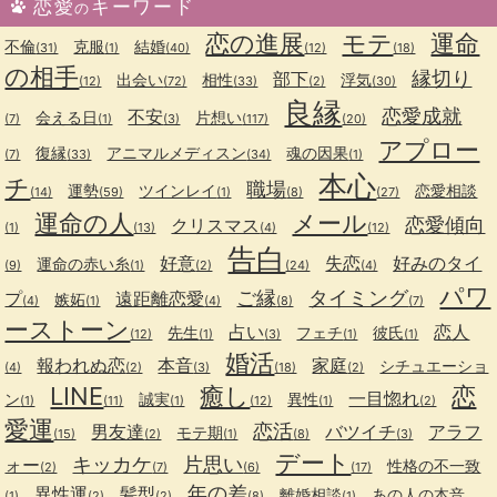
恋愛
キーワード
の
恋の進展
モテ
運命
不倫
克服
結婚
(31)
(1)
(40)
(12)
(18)
の相手
縁切り
部下
出会い
相性
浮気
(12)
(72)
(33)
(2)
(30)
良縁
恋愛成就
不安
会える日
片想い
(7)
(1)
(3)
(117)
(20)
アプロー
復縁
アニマルメディスン
魂の因果
(7)
(33)
(34)
(1)
本心
チ
職場
運勢
ツインレイ
恋愛相談
(14)
(59)
(1)
(8)
(27)
運命の人
メール
恋愛傾向
クリスマス
(1)
(13)
(4)
(12)
告白
好意
失恋
好みのタイ
運命の赤い糸
(9)
(1)
(2)
(24)
(4)
パワ
ご縁
タイミング
プ
遠距離恋愛
嫉妬
(4)
(1)
(4)
(8)
(7)
ーストーン
占い
恋人
先生
フェチ
彼氏
(12)
(1)
(3)
(1)
(1)
婚活
報われぬ恋
本音
家庭
シチュエーショ
(4)
(2)
(3)
(18)
(2)
LINE
癒し
恋
一目惚れ
ン
誠実
異性
(1)
(11)
(1)
(12)
(1)
(2)
愛運
恋活
男友達
バツイチ
アラフ
モテ期
(15)
(2)
(1)
(8)
(3)
デート
キッカケ
片思い
ォー
性格の不一致
(2)
(7)
(6)
(17)
年の差
異性運
髪型
離婚相談
あの人の本音
(1)
(2)
(2)
(8)
(1)