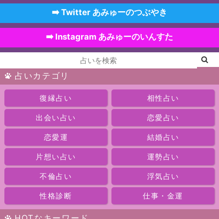
➡️ Twitter あみゅーのつぶやき
➡️ Instagram あみゅーのいんすた
占いカテゴリ
復縁占い
相性占い
出会い占い
恋愛占い
恋愛運
結婚占い
片想い占い
運勢占い
不倫占い
浮気占い
性格診断
仕事・金運
HOTなキーワード