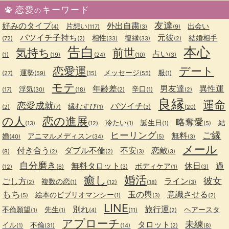
恋愛
キーワード
の
友達
好みのタイプ
外出自粛
片想い
出会い
(4)
(117)
(3)
(9)
バツイチ子持ち
元彼
相性
復縁
結婚相手
(72)
(2)
(33)
(33)
(2)
告白
本心
気持ち
前世
占い
(1)
(19)
(24)
(10)
(3)
恋愛運
デート
運勢
メッセージ
服
(27)
(59)
(15)
(55)
(1)
モテ
年齢差
男友達
異性運
浮気
辛口
(17)
(30)
(18)
(2)
(1)
(2)
良縁
運命
恋愛成就
バツイチ
縁むすび
(2)
(7)
(1)
(3)
(20)
の人
恋の進展
略奪愛
冷たい
誕生日
結
(13)
(12)
(1)
(1)
(5)
ヒーリング
ご縁
無料
婚
アニマルメディスン
(40)
(34)
(5)
(3)
メール
付き合う
ダブル不倫
不安
恋敵
(8)
(2)
(2)
(3)
(3)
自分磨き
無料タロット
休日
過
ボディケア
(12)
(6)
(3)
(1)
(3)
癒し
婚活
彼女
ごし方
ライン
複数の恋
(2)
(1)
(12)
(18)
(3)
もち
玉の輿
意識させる
絵本のビブリオマンシー
(5)
(1)
(3)
(2)
LINE
別れ
旅行運
不倫願望
先生
ヘアースタ
(1)
(1)
(4)
(11)
(2)
アプローチ
未練
タロット
イル
不倫
(1)
(31)
(14)
(2)
(8)