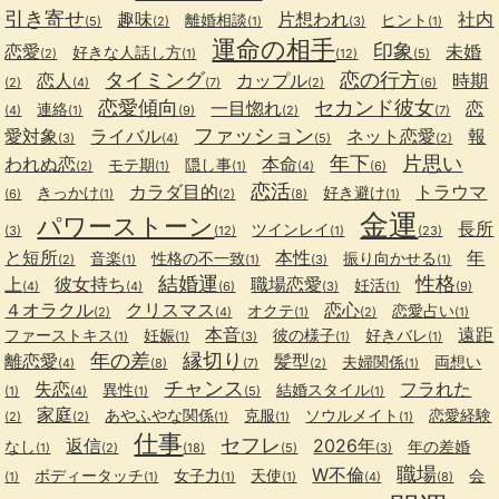
引き寄せ
趣味
片想われ
社内
離婚相談
ヒント
(5)
(2)
(1)
(3)
(1)
運命の相手
印象
恋愛
未婚
好きな人話し方
(2)
(1)
(12)
(5)
タイミング
恋の行方
恋人
カップル
時期
(2)
(4)
(7)
(2)
(6)
恋愛傾向
セカンド彼女
一目惚れ
恋
連絡
(4)
(1)
(9)
(2)
(7)
ファッション
愛対象
ライバル
ネット恋愛
報
(3)
(4)
(5)
(2)
年下
片思い
われぬ恋
本命
モテ期
隠し事
(2)
(1)
(1)
(4)
(6)
恋活
カラダ目的
トラウマ
きっかけ
好き避け
(6)
(1)
(2)
(8)
(1)
金運
パワーストーン
長所
ツインレイ
(3)
(12)
(1)
(23)
と短所
本性
年
音楽
性格の不一致
振り向かせる
(2)
(1)
(1)
(3)
(1)
結婚運
性格
上
彼女持ち
職場恋愛
妊活
(4)
(4)
(6)
(3)
(1)
(9)
４オラクル
クリスマス
恋心
オクテ
恋愛占い
(2)
(4)
(1)
(2)
(1)
本音
遠距
ファーストキス
妊娠
彼の様子
好きバレ
(1)
(1)
(3)
(1)
(1)
年の差
縁切り
離恋愛
髪型
夫婦関係
両想い
(4)
(8)
(7)
(2)
(1)
チャンス
失恋
フラれた
異性
結婚スタイル
(1)
(4)
(1)
(5)
(1)
家庭
あやふやな関係
克服
ソウルメイト
恋愛経験
(2)
(2)
(1)
(1)
(1)
仕事
セフレ
返信
2026年
なし
年の差婚
(1)
(2)
(18)
(5)
(3)
職場
W不倫
ボディータッチ
女子力
天使
会
(1)
(1)
(1)
(1)
(4)
(8)