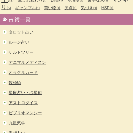
(12)
(1)
(1)
(1)
(1)
リ
ギャンブル
買い物
欠点
気づき
HSP
(5)
(1)
(1)
(1)
(1)
(1)
占術一覧
タロット占い
ルーン占い
ケルトツリー
アニマルメディスン
オラクルカード
数秘術
星座占い・占星術
アストロダイス
ビブリオマンシー
九星気学
手相占い