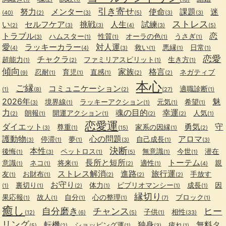
引き寄せ
努力
メンター
使命
課題
迷
(40)
(2)
(3)
(5)
(3)
(3)
ストレス
い
セルフケア
挑戦
人生
試練
(2)
(3)
(3)
(4)
(3)
(5)
トラブル
恋
ハムスター
性質
オーラの色
うさぎ
(3)
(1)
(1)
(1)
(1)
愛
ラッキーカラー
対人運
救い
悪縁
日常
(4)
(4)
(3)
(1)
(1)
(1)
恋愛
チャクラ
超能力
ファミリアスピリット
生き方
(1)
(2)
(1)
(1)
傾向
家族
格言
忍耐
育児
直感
ネガティブ
(9)
(1)
(1)
(1)
(2)
(2)
本心
ご縁
コミュニケーション
適職診断
(1)
(8)
(2)
(27)
(1)
2026年
魅
境界線
ラッキーアクション
元気
希望
(3)
(1)
(1)
(1)
(1)
力
魂の目的
幸運
朗報
開運アクション
人気
(2)
(1)
(1)
(2)
(2)
(1)
恋愛運
ダイエット
勇気
守
尊重
家系の因縁
(3)
(1)
(15)
(1)
(2)
護動物
心の問題
アロマ
停滞
夢
自己成長
(3)
(1)
(1)
(3)
(1)
(3)
決断
本性
後悔
ペットロス
無意識
今世
潜在
(1)
(3)
(1)
(5)
(1)
(1)
長所と短所
トーテム
意識
ネコ
将来
適性
親
(1)
(1)
(1)
(2)
(1)
(4)
ストレス解消
進路
旅行運
友
お財布
手放す
(1)
(1)
(2)
(2)
(2)
お守り
裏切り
体力
ビブリオマンシー
成長
因
(1)
(1)
(2)
(1)
(1)
(1)
縁切り
果応報
故人
自分
心の整理
ブロック
(1)
(1)
(1)
(1)
(7)
(1)
癒し
自分磨き
チャンス
ヒー
子供
相性
(12)
(6)
(5)
(1)
(33)
リング
転機
独身
無料タ
ショッピング運
疲れ
(5)
(2)
(1)
(3)
(1)