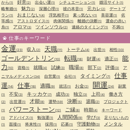
好意
から
出会い運
シチュエーション
婚活サイト
(1)
(2)
(1)
(1)
(1)
魅力
元カレ
略奪婚
深層心理
彼の本音
デートプ
(1)
(2)
(1)
(1)
(2)
おまじない
ラン
浮気相手
素っ気ない
美容運
劣
(1)
(4)
(1)
(1)
(1)
等感
アストロダイス
肉体関係
離婚の決断
運命の赤い
(1)
(1)
(1)
(1)
アロマ
ツインソウル
糸
連絡のタイミング
不満
(1)
(3)
(2)
(1)
(1)
仕事
キーワード
の
金運
天職
収入
トーテム
出世
相性
(23)
(2)
(11)
(4)
(1)
(33)
ゴールデントリン
転職
能
財運
適正
(10)
(18)
(4)
(2)
力
職場
就職
試練
部下
評価
資格
ア
(10)
(1)
(4)
(3)
(8)
(2)
(3)
仕事
タイミング
ニマルメディスン
自営業
会社
(34)
(1)
(1)
(7)
開運
運
仕事
適職
お金
就活
副業
(14)
(18)
(9)
(1)
(2)
(24)
キッカケ
不安
成功
独立
上司
働き方
(1)
(3)
(7)
(3)
(3)
(4)
才能
決断
退職
出世運
運勢
プロジェクト
(2)
(1)
(8)
(59)
(5)
(2)
パワーストーン
ご縁
時期
キーワード
(1)
(12)
(8)
(4)
人間関係
学び
アドバイス
勉強運
足りないもの
(1)
(1)
(1)
(9)
(3)
守護動物
メンタル
面接
将来性
採用
応募
(1)
(1)
(1)
(1)
(1)
(3)