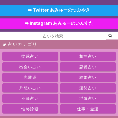
➡️ Twitter あみゅーのつぶやき
➡️ Instagram あみゅーのいんすた
占いカテゴリ
復縁占い
相性占い
出会い占い
恋愛占い
恋愛運
結婚占い
片想い占い
運勢占い
不倫占い
浮気占い
性格診断
仕事・金運