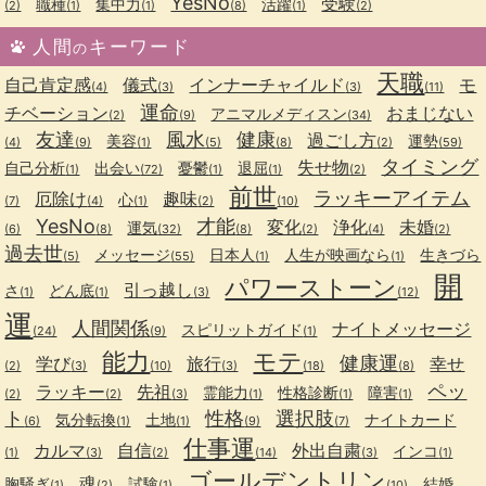
YesNo
受験
職種
集中力
活躍
(2)
(1)
(1)
(8)
(1)
(2)
人間
キーワード
の
天職
自己肯定感
儀式
インナーチャイルド
モ
(4)
(3)
(3)
(11)
運命
チベーション
おまじない
アニマルメディスン
(2)
(9)
(34)
友達
風水
健康
過ごし方
美容
運勢
(4)
(9)
(1)
(5)
(8)
(2)
(59)
タイミング
失せ物
自己分析
出会い
憂鬱
退屈
(1)
(72)
(1)
(1)
(2)
前世
ラッキーアイテム
厄除け
趣味
心
(7)
(4)
(1)
(2)
(10)
YesNo
才能
変化
浄化
未婚
運気
(6)
(8)
(32)
(8)
(2)
(4)
(2)
過去世
メッセージ
日本人
人生が映画なら
生きづら
(5)
(55)
(1)
(1)
開
パワーストーン
引っ越し
さ
どん底
(1)
(1)
(3)
(12)
運
人間関係
ナイトメッセージ
スピリットガイド
(24)
(9)
(1)
能力
モテ
健康運
学び
旅行
幸せ
(2)
(3)
(10)
(3)
(18)
(8)
ペッ
ラッキー
先祖
霊能力
性格診断
障害
(2)
(2)
(3)
(1)
(1)
(1)
ト
性格
選択肢
気分転換
土地
ナイトカード
(6)
(1)
(1)
(9)
(7)
仕事運
カルマ
自信
外出自粛
インコ
(1)
(3)
(2)
(14)
(3)
(1)
ゴールデントリン
魂
胸騒ぎ
試験
結婚
(1)
(2)
(1)
(10)