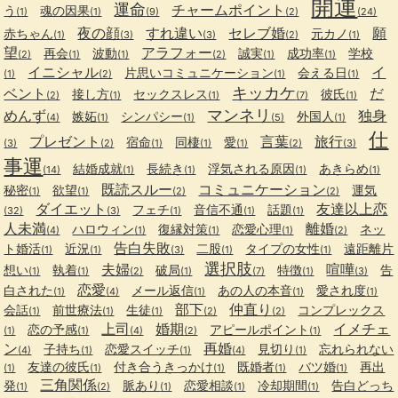
開運
運命
チャームポイント
う
魂の因果
(1)
(1)
(9)
(2)
(24)
夜の顔
すれ違い
セレブ婚
願
赤ちゃん
元カノ
(1)
(3)
(3)
(2)
(1)
望
アラフォー
再会
波動
誠実
成功率
学校
(2)
(1)
(1)
(2)
(1)
(1)
イニシャル
イ
片思いコミュニケーション
会える日
(1)
(2)
(1)
(1)
キッカケ
ベント
だ
接し方
セックスレス
彼氏
(2)
(1)
(1)
(7)
(1)
マンネリ
めんず
独身
嫉妬
シンパシー
外国人
(4)
(1)
(1)
(5)
(1)
仕
プレゼント
言葉
旅行
宿命
同棲
愛
(3)
(2)
(1)
(1)
(1)
(2)
(3)
事運
結婚成就
長続き
浮気される原因
あきらめ
(14)
(1)
(1)
(1)
(1)
既読スルー
コミュニケーション
秘密
欲望
運気
(1)
(1)
(2)
(2)
ダイエット
友達以上恋
フェチ
音信不通
話題
(32)
(3)
(1)
(1)
(1)
人未満
離婚
ハロウィン
復縁対策
恋愛心理
ネッ
(4)
(1)
(1)
(1)
(2)
告白失敗
ト婚活
近況
二股
タイプの女性
遠距離片
(1)
(1)
(3)
(1)
(1)
選択肢
夫婦
喧嘩
想い
執着
破局
特徴
告
(1)
(1)
(2)
(1)
(7)
(1)
(3)
恋愛
白された
メール返信
あの人の本音
愛され度
(1)
(4)
(1)
(1)
(1)
部下
仲直り
会話
前世療法
生徒
コンプレックス
(1)
(1)
(1)
(2)
(2)
上司
婚期
イメチェ
恋の予感
アピールポイント
(1)
(1)
(4)
(2)
(1)
ン
再婚
子持ち
恋愛スイッチ
見切り
忘れられない
(4)
(1)
(1)
(4)
(1)
友達の彼氏
付き合うきっかけ
既婚者
バツ婚
再出
(1)
(1)
(1)
(1)
(1)
三角関係
発
脈あり
恋愛相談
冷却期間
告白どっち
(1)
(2)
(1)
(1)
(1)