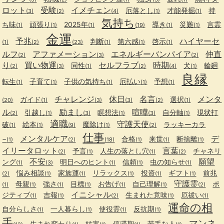
ロット
受験
イメチェン
厄落とし
才能発掘
持
(3)
(2)
(4)
(1)
(1)
気持ち
ち味
頑張り
2025年
導き
災難
言霊
(1)
(1)
(1)
(19)
(1)
(1)
金運
予兆
ハイヤーセ
判断
第六感
啓示
(1)
(2)
(23)
(1)
(1)
(1)
ルフ
アファメーション
エネルギーバンパイア
仲直
(2)
(3)
(2)
り
買い物運
セルフラブ
時期
同性
犬
輪廻
(2)
(3)
(1)
(2)
(4)
(1)
良縁
転生
子育て
子供の気持ち
厄払い
予想
(1)
(1)
(1)
(1)
(1)
チャレンジ
休日
名言
メンタ
ガイド
選択
(20)
(1)
(3)
(3)
(2)
(1)
ル
励まし
喧嘩
引越し
瞑想法
自分軸
現状打
(2)
(1)
(3)
(1)
(3)
(1)
適職
守護天使
破
絵本
魔除け
ラッキーカラ
(1)
(1)
(9)
(1)
(2)
仕事
メンタルケア
デ
−
合格
来世
断捨離
(1)
(2)
(18)
(1)
(1)
(1)
イリータロット
言葉
予言
人生の落とし穴
チャネリ
(2)
(1)
(1)
(2)
不安
願望
ング
明日へのヒント
信頼
虫の知らせ
(1)
(3)
(1)
(1)
(1)
悩み相談
家族運
リラックス
投資
ギフト
前兆
(2)
(1)
(1)
(1)
(1)
(1)
守護霊
母親
強さ
目標
お告げ
自己理解
ポ
(1)
(1)
(1)
(1)
(1)
(1)
(2)
イニシャル
ジティブ
吉報
生まれた意味
厄祓い
(1)
(1)
(2)
(1)
(1)
運命の相
自分らしさ
一人暮らし
使役霊
反抗期
(1)
(1)
(1)
(1)
手
マンネ
生まれ変わり
妨害
停滞期
苦手な人