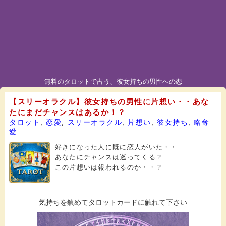
無料のタロットで占う、彼女持ちの男性への恋
【スリーオラクル】彼女持ちの男性に片想い・・あな
たにまだチャンスはあるか！？
タロット
,
恋愛
,
スリーオラクル
,
片想い
,
彼女持ち
,
略奪
愛
好きになった人に既に恋人がいた・・
あなたにチャンスは巡ってくる？
この片想いは報われるのか・・？
気持ちを鎮めてタロットカードに触れて下さい