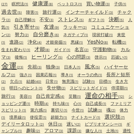
健康運
買い物運
瞑想法
ペットロス
子供
(27)
(1)
(8)
(1)
(3)
(1)
過去世
旅行運
インナーチャイルド
チャク
障害
(5)
(1)
(2)
(3)
ストレス
決断
ラ
不安
自己理解
ギフト
人
(2)
(1)
(3)
(5)
(1)
(5)
引き寄せ
友達
ラッキー
コミュニケーショ
気
(1)
(5)
(9)
(2)
自分磨き
ン
努力
ネガティブ
現状打破
来世
(2)
(2)
(6)
(1)
(1)
YesNo
進路
浄化
転機
才能発掘
悪縁
(1)
(2)
(4)
(1)
(1)
(8)
(2)
才能
名言
守護動物
カル
生まれ変わり
ガイド
(1)
(8)
(1)
(2)
(3)
ヒーリング
マ
心の問題
後悔
啓示
厄祓い
(3)
(1)
(5)
(3)
(1)
(1)
金運
風水
先祖
独身
ハイヤーセ
日本人
(23)
(3)
(3)
(1)
(5)
ルフ
長所と短所
強さ
因果応報
導き
オーラの色
(2)
(1)
(1)
(1)
(1)
欠点
結婚
日常
無意識
試験
目標
生き方
(2)
(1)
(40)
(1)
(1)
(1)
(1)
失せ物
明日へのヒント
スピリットガイド
停滞期
(1)
(1)
(2)
(1)
(1)
運命の相手
旅行
自己肯定感
美容
災難
シ
(3)
(1)
(4)
(1)
(12)
時期
ョッピング運
持ち味
心
自己成長
ファミリア
(1)
(4)
(1)
(1)
(1)
試練
魂
スピリット
第六感
裏切り
今世
体力
(1)
(1)
(1)
(1)
(3)
(2)
選択肢
境界線
使役霊
超能力
ナイトカード
(1)
(1)
(1)
(1)
(1)
(7)
デイリータロット
休日
迷い
ビブリオマンシー
ギ
(2)
(3)
(2)
(1)
趣味
アロマ
課題
ャンブル
嫌な人
土地
適性
(1)
(2)
(3)
(3)
(1)
(1)