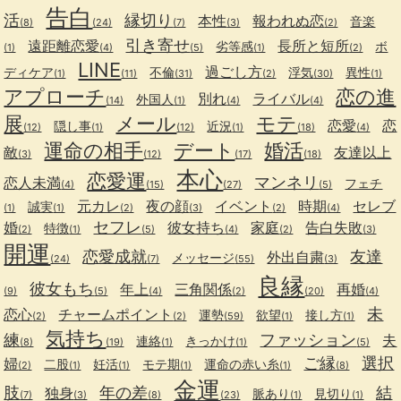
告白
活
縁切り
本性
報われぬ恋
音楽
(8)
(24)
(7)
(3)
(2)
引き寄せ
遠距離恋愛
長所と短所
劣等感
ボ
(1)
(4)
(5)
(1)
(2)
LINE
過ごし方
ディケア
不倫
浮気
異性
(1)
(11)
(31)
(2)
(30)
(1)
アプローチ
恋の進
別れ
ライバル
外国人
(14)
(1)
(4)
(4)
展
メール
モテ
恋愛
恋
隠し事
近況
(12)
(1)
(12)
(1)
(18)
(4)
運命の相手
デート
婚活
敵
友達以上
(3)
(12)
(17)
(18)
本心
恋愛運
マンネリ
恋人未満
フェチ
(4)
(15)
(27)
(5)
元カレ
夜の顔
イベント
時期
セレブ
誠実
(1)
(1)
(2)
(3)
(2)
(4)
セフレ
婚
彼女持ち
家庭
告白失敗
特徴
(2)
(1)
(5)
(4)
(2)
(3)
開運
恋愛成就
友達
外出自粛
メッセージ
(24)
(7)
(55)
(3)
良縁
彼女もち
年上
三角関係
再婚
(9)
(5)
(4)
(2)
(20)
(4)
未
恋心
チャームポイント
運勢
欲望
接し方
(2)
(2)
(59)
(1)
(1)
気持ち
練
ファッション
夫
連絡
きっかけ
(8)
(19)
(1)
(1)
(5)
ご縁
選択
婦
二股
妊活
モテ期
運命の赤い糸
(2)
(1)
(1)
(1)
(1)
(8)
金運
肢
年の差
結
独身
脈あり
見切り
(7)
(3)
(8)
(23)
(1)
(1)