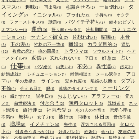
タ
スマス
趣味
意識させる
一目惚れ
再出発
(4)
(2)
(1)
(2)
(2)
イミング
イニシャル
フラれた
子持ち
オクテ
(7)
(2)
(2)
(1)
バツイチ子持ち
ファーストキス
話題
絵本のビブリ
(1)
(1)
(1)
(2)
運命
コミュニケ
オマンシー
振り向かせる
冷却期間
(1)
(9)
(1)
(1)
セカンド彼女
ーション
片想われ
喧嘩
本音
(2)
(7)
(3)
(3)
玉の輿
離婚
カラダ目的
性格の不一致
運気
(3)
(3)
(1)
(2)
(2)
トラウマ
複数の恋
魂の因果
ソウルメイト
ヘア
(32)
(1)
(1)
(3)
(1)
返信
好意
占い
ースタイル
忘れられない
辛口
(1)
(2)
(1)
(1)
(2)
仕事
不安
異性運
バツ婚
両想い
嫉妬
(3)
(18)
(1)
(1)
(3)
(2)
(1)
アロ
結婚成就
シチュエーション
離婚相談
メール返信
(1)
(1)
(1)
(1)
マ
ライン
ダブル
年の差婚
愛され度
離婚の決断
(3)
(1)
(3)
(1)
(1)
ヒーリング
不倫
会える日
服
連絡のタイミング
(2)
(1)
(1)
(1)
おまじない
アラフォー
縁むすび
誕生日
元カ
(5)
(1)
(1)
(4)
(2)
付き合う
無料タロット
ノ
前世療法
既婚者
ネッ
(1)
(1)
(2)
(3)
(1)
旅行運
社内恋愛
ト婚活
あの人の本音
恋愛心理
(1)
(2)
(2)
(1)
(1)
無料
旅行
休日
不満
女子力
同棲
音信不通
(1)
(3)
(1)
(3)
(1)
(3)
職場
イメチェン
タロッ
先生
浮気される原因
(1)
(8)
(4)
(1)
(1)
ト
付き合うきっかけ
好きバレ
妊娠
会う
友達の彼
(2)
(1)
(1)
(1)
(1)
氏
不倫願望
恋愛占い
復縁対策
秘密
長続き
克
(1)
(1)
(1)
(1)
(1)
(1)