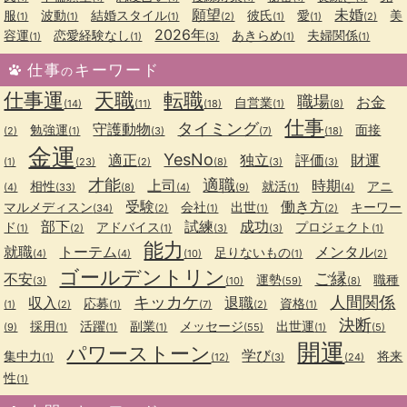
願望
未婚
服
波動
結婚スタイル
彼氏
愛
美
(1)
(1)
(1)
(2)
(1)
(1)
(2)
2026年
容運
恋愛経験なし
あきらめ
夫婦関係
(1)
(1)
(3)
(1)
(1)
仕事
キーワード
の
仕事運
天職
転職
職場
お金
自営業
(14)
(11)
(18)
(1)
(8)
仕事
タイミング
守護動物
勉強運
面接
(2)
(1)
(3)
(7)
(18)
金運
YesNo
適正
独立
評価
財運
(1)
(23)
(2)
(8)
(3)
(3)
才能
適職
上司
時期
相性
就活
アニ
(4)
(33)
(8)
(4)
(9)
(1)
(4)
受験
働き方
マルメディスン
会社
出世
キーワー
(34)
(2)
(1)
(1)
(2)
部下
試練
成功
ド
アドバイス
プロジェクト
(1)
(2)
(1)
(3)
(3)
(1)
能力
就職
トーテム
メンタル
足りないもの
(4)
(4)
(10)
(1)
(2)
ゴールデントリン
ご縁
不安
運勢
職種
(3)
(10)
(59)
(8)
キッカケ
人間関係
収入
退職
応募
資格
(1)
(2)
(1)
(7)
(2)
(1)
決断
採用
活躍
副業
メッセージ
出世運
(9)
(1)
(1)
(1)
(55)
(1)
(5)
開運
パワーストーン
学び
集中力
将来
(1)
(12)
(3)
(24)
性
(1)