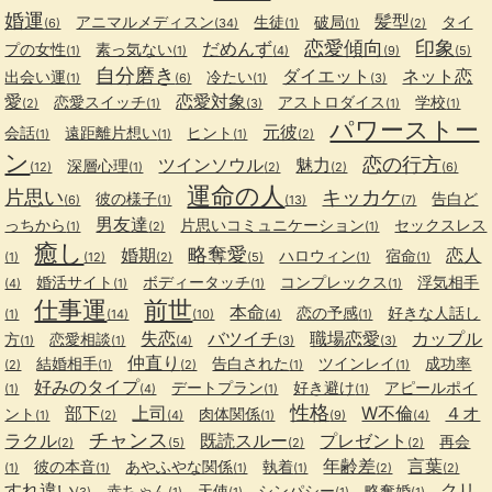
婚運
髪型
アニマルメディスン
生徒
破局
タイ
(6)
(34)
(1)
(1)
(2)
恋愛傾向
印象
だめんず
プの女性
素っ気ない
(1)
(1)
(4)
(9)
(5)
自分磨き
ダイエット
ネット恋
出会い運
冷たい
(1)
(6)
(1)
(3)
愛
恋愛対象
恋愛スイッチ
アストロダイス
学校
(2)
(1)
(3)
(1)
(1)
パワーストー
元彼
会話
遠距離片想い
ヒント
(1)
(1)
(1)
(2)
ン
恋の行方
ツインソウル
魅力
深層心理
(12)
(1)
(2)
(2)
(6)
運命の人
片思い
キッカケ
彼の様子
告白ど
(6)
(1)
(13)
(7)
男友達
っちから
片思いコミュニケーション
セックスレス
(1)
(2)
(1)
癒し
略奪愛
婚期
恋人
ハロウィン
宿命
(1)
(12)
(2)
(5)
(1)
(1)
婚活サイト
ボディータッチ
コンプレックス
浮気相手
(4)
(1)
(1)
(1)
仕事運
前世
本命
恋の予感
好きな人話し
(1)
(14)
(10)
(4)
(1)
失恋
バツイチ
職場恋愛
カップル
方
恋愛相談
(1)
(1)
(4)
(3)
(3)
仲直り
結婚相手
告白された
ツインレイ
成功率
(2)
(1)
(2)
(1)
(1)
好みのタイプ
デートプラン
好き避け
アピールポイ
(1)
(4)
(1)
(1)
性格
部下
上司
W不倫
４オ
ント
肉体関係
(1)
(2)
(4)
(1)
(9)
(4)
チャンス
ラクル
既読スルー
プレゼント
再会
(2)
(5)
(2)
(2)
年齢差
言葉
彼の本音
あやふやな関係
執着
(1)
(1)
(1)
(1)
(2)
(2)
すれ違い
クリ
赤ちゃん
天使
シンパシー
略奪婚
(3)
(1)
(1)
(1)
(1)