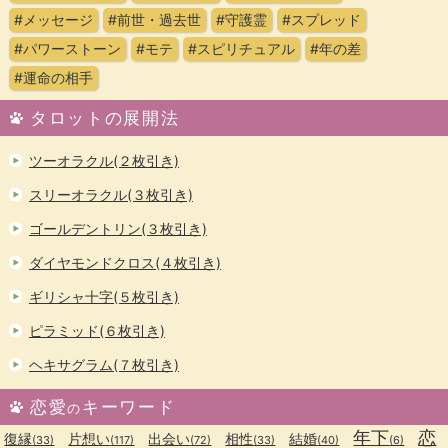
#メッセージ
#前世・過去世
#守護霊
#スプレッド
#パワーストーン
#モテ
#スピリチュアル
#年の差
#運命の相手
タロットの展開法
ツーオラクル(２枚引き)
スリーオラクル(３枚引き)
ゴールデントリン(３枚引き)
ダイヤモンドクロス(４枚引き)
ギリシャ十字(５枚引き)
ピラミッド(６枚引き)
ヘキサグラム(７枚引き)
恋愛
キーワード
の
年下
恋
復縁
片想い
出会い
相性
結婚
(33)
(117)
(72)
(33)
(40)
(6)