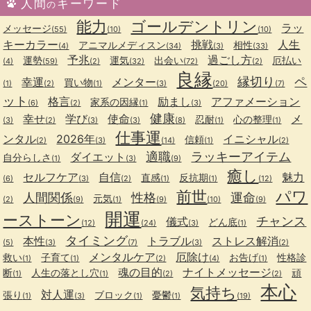
人間
キーワード
の
能力
ゴールデントリン
ラッ
メッセージ
(55)
(10)
(10)
キーカラー
挑戦
人生
アニマルメディスン
相性
(4)
(34)
(3)
(33)
予兆
過ごし方
運勢
運気
出会い
厄払い
(4)
(59)
(2)
(32)
(72)
(2)
良縁
縁切り
ペ
幸運
メンター
買い物
(1)
(2)
(1)
(3)
(20)
(7)
ット
格言
励まし
アファメーション
家系の因縁
(6)
(2)
(1)
(3)
健康
幸せ
学び
使命
メ
忍耐
心の整理
(3)
(2)
(3)
(3)
(8)
(1)
(1)
仕事運
ンタル
2026年
イニシャル
信頼
(2)
(3)
(14)
(1)
(2)
適職
ラッキーアイテム
ダイエット
自分らしさ
(1)
(3)
(9)
癒し
セルフケア
自信
魅力
直感
反抗期
(6)
(3)
(2)
(1)
(1)
(12)
前世
パワ
人間関係
性格
運命
元気
(2)
(9)
(1)
(9)
(10)
(9)
開運
ーストーン
チャンス
儀式
どん底
(12)
(24)
(3)
(1)
タイミング
本性
トラブル
ストレス解消
(5)
(3)
(7)
(3)
(2)
メンタルケア
厄除け
救い
子育て
お告げ
性格診
(1)
(1)
(2)
(4)
(1)
魂の目的
ナイトメッセージ
断
人生の落とし穴
頑
(1)
(1)
(2)
(2)
本心
気持ち
対人運
張り
ブロック
憂鬱
(1)
(3)
(1)
(1)
(19)