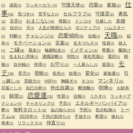
仕
守護天使
恋愛
家族
成長
ラッキーカラ−
(1)
(1)
(1)
(2)
(4)
(2)
事
セルフラブ
守護霊
勇気
気づき
苦手な人
(18)
(1)
(1)
(2)
(2)
おまじない
未婚
言霊
母親
インコ
引越し
(2)
(1)
(4)
(1)
(1)
(1)
自分
犬
人生が映画なら
ポジティブ
ハムスター
(2)
(1)
(1)
(1)
(1)
天職
恋愛傾向
チャレンジ
判断
合格
絵
(1)
(1)
(3)
(9)
(1)
(11)
モチベーション
言葉
本
生きづらさ
投資
故人
(1)
(2)
(2)
(1)
(1)
ご縁
イメチェン
親友
輪廻転生
尊重
魔除け
(1)
(8)
(1)
(1)
(4)
(1)
生まれた意味
適職診断
同性
潜在意識
選択
朗
(1)
(1)
(1)
(1)
(1)
(1)
モ
お守り
報
自分軸
停滞
一人暮らし
退屈
(1)
(1)
(1)
(2)
(1)
(1)
テ
受験
変化
引
育児
前兆
妨害
家族運
(18)
(1)
(2)
(1)
(1)
(2)
(1)
マンネリ
っ越し
霊能力
HSP
胸騒ぎ
ネコ
(3)
(1)
(1)
(1)
(1)
(5)
外出自粛
喧嘩
厄落とし
自己分析
断捨離
お財布
(1)
(1)
(3)
(1)
(3)
恋愛運
願望
性質
吉報
うさぎ
ラッキーア
(1)
(2)
(15)
(1)
(1)
(1)
エネルギーバンパイア
クション
チャネリング
予言
(1)
(1)
(1)
(2)
無料タロット
トー
夢
虫の知らせ
予想
気分転換
(1)
(3)
(1)
(1)
(1)
テム
2025年
子供の気持ち
手放す
希望
疲れ
(4)
(1)
(1)
(1)
(1)
(1)
仲直り
将来
リラックス
(1)
(1)
(2)