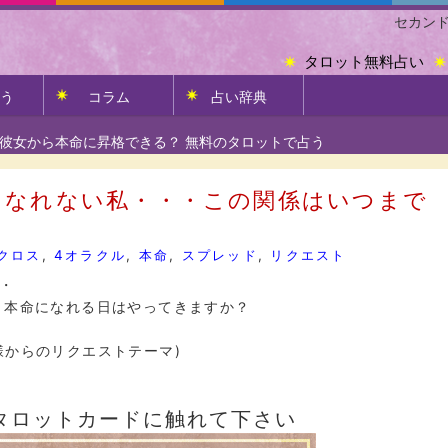
セカン
タロット無料占い
う
コラム
占い辞典
彼女から本命に昇格できる？ 無料のタロットで占う
になれない私・・・この関係はいつまで
クロス
,
4オラクル
,
本命
,
スプレッド
,
リクエスト
・
 本命になれる日はやってきますか？
様からのリクエストテーマ)
タロットカードに触れて下さい