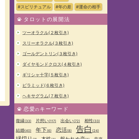
#スピリチュアル
#年の差
#運命の相手
タロットの展開法
ツーオラクル(２枚引き)
スリーオラクル(３枚引き)
ゴールデントリン(３枚引き)
ダイヤモンドクロス(４枚引き)
ギリシャ十字(５枚引き)
ピラミッド(６枚引き)
ヘキサグラム(７枚引き)
恋愛
キーワード
の
復縁
片想い
出会い
相性
(33)
(117)
(72)
(33)
告白
年下
恋活
結婚
(40)
(6)
(8)
(24)
縁切り
本性
報われぬ恋
音楽