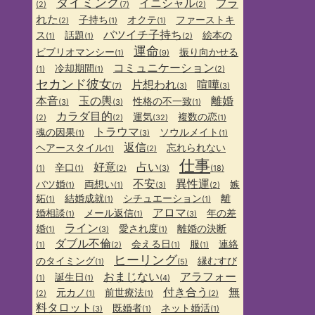
タイミング
イニシャル
フラ
(2)
(7)
(2)
れた
子持ち
オクテ
ファーストキ
(2)
(1)
(1)
バツイチ子持ち
ス
話題
絵本の
(1)
(1)
(2)
運命
ビブリオマンシー
振り向かせる
(1)
(9)
コミュニケーション
冷却期間
(1)
(1)
(2)
セカンド彼女
片想われ
喧嘩
(7)
(3)
(3)
本音
玉の輿
離婚
性格の不一致
(3)
(3)
(1)
カラダ目的
運気
複数の恋
(2)
(2)
(32)
(1)
トラウマ
魂の因果
ソウルメイト
(1)
(3)
(1)
返信
ヘアースタイル
忘れられない
(1)
(2)
仕事
好意
占い
辛口
(1)
(1)
(2)
(3)
(18)
不安
異性運
バツ婚
両想い
嫉
(1)
(1)
(3)
(2)
妬
結婚成就
シチュエーション
離
(1)
(1)
(1)
アロマ
婚相談
メール返信
年の差
(1)
(1)
(3)
ライン
婚
愛され度
離婚の決断
(1)
(3)
(1)
ダブル不倫
会える日
服
連絡
(1)
(2)
(1)
(1)
ヒーリング
のタイミング
縁むすび
(1)
(5)
おまじない
アラフォー
誕生日
(1)
(1)
(4)
付き合う
無
元カノ
前世療法
(2)
(1)
(1)
(2)
料タロット
既婚者
ネット婚活
(3)
(1)
(1)