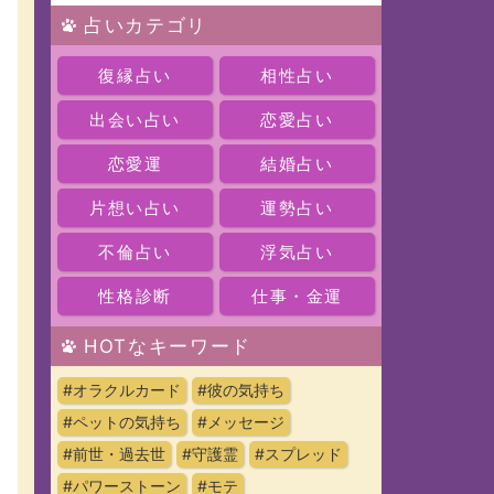
占いカテゴリ
復縁占い
相性占い
出会い占い
恋愛占い
恋愛運
結婚占い
片想い占い
運勢占い
不倫占い
浮気占い
性格診断
仕事・金運
HOTなキーワード
#オラクルカード
#彼の気持ち
#ペットの気持ち
#メッセージ
#前世・過去世
#守護霊
#スプレッド
#パワーストーン
#モテ