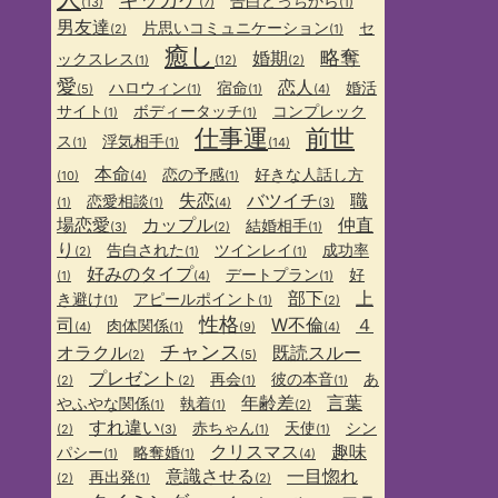
告白どっちから
(13)
(7)
(1)
男友達
片思いコミュニケーション
セ
(2)
(1)
癒し
略奪
婚期
ックスレス
(1)
(12)
(2)
愛
恋人
ハロウィン
宿命
婚活
(5)
(1)
(1)
(4)
サイト
ボディータッチ
コンプレック
(1)
(1)
仕事運
前世
ス
浮気相手
(1)
(1)
(14)
本命
恋の予感
好きな人話し方
(10)
(4)
(1)
失恋
バツイチ
職
恋愛相談
(1)
(1)
(4)
(3)
場恋愛
カップル
仲直
結婚相手
(3)
(2)
(1)
り
告白された
ツインレイ
成功率
(2)
(1)
(1)
好みのタイプ
デートプラン
好
(1)
(4)
(1)
部下
上
き避け
アピールポイント
(1)
(1)
(2)
性格
司
W不倫
４
肉体関係
(4)
(1)
(9)
(4)
チャンス
オラクル
既読スルー
(2)
(5)
プレゼント
再会
彼の本音
あ
(2)
(2)
(1)
(1)
年齢差
言葉
やふやな関係
執着
(1)
(1)
(2)
すれ違い
赤ちゃん
天使
シン
(2)
(3)
(1)
(1)
クリスマス
趣味
パシー
略奪婚
(1)
(1)
(4)
意識させる
一目惚れ
再出発
(2)
(1)
(2)