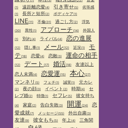
(7)
(3)
(2)
引き寄せ
遠距離恋愛
劣等感
(1)
(4)
(5)
長所と短所
ボディケア
(1)
(2)
(1)
LINE
過ごし方
不倫
浮気
(11)
(31)
(2)
アプローチ
異性
外国人
(30)
(1)
(14)
恋の進展
別れ
ライバル
(1)
(4)
(4)
メール
モ
隠し事
近況
(12)
(1)
(12)
(1)
テ
運命の相手
恋愛
恋敵
(18)
(4)
(3)
デート
婚活
友達以上
(12)
(17)
(18)
本心
恋愛運
恋人未満
(4)
(15)
(27)
マンネリ
元カレ
フェチ
誠実
(5)
(1)
(1)
夜の顔
イベント
時期
セ
(2)
(3)
(2)
(4)
セフレ
レブ婚
彼女持ち
特徴
(2)
(1)
(5)
開運
恋
家庭
告白失敗
(4)
(2)
(3)
(24)
愛成就
外出自粛
メッセージ
(7)
(55)
(3)
友達
彼女もち
年上
三角関
(9)
(5)
(4)