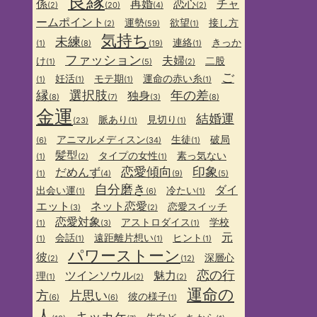
良縁
係
再婚
恋心
チャ
(2)
(20)
(4)
(2)
ームポイント
運勢
欲望
接し方
(2)
(59)
(1)
気持ち
未練
連絡
きっか
(1)
(8)
(19)
(1)
ファッション
夫婦
け
二股
(1)
(5)
(2)
ご
妊活
モテ期
運命の赤い糸
(1)
(1)
(1)
(1)
縁
選択肢
年の差
独身
(8)
(7)
(3)
(8)
金運
結婚運
脈あり
見切り
(23)
(1)
(1)
アニマルメディスン
生徒
破局
(6)
(34)
(1)
髪型
タイプの女性
素っ気ない
(1)
(2)
(1)
恋愛傾向
印象
だめんず
(1)
(4)
(9)
(5)
自分磨き
ダイ
出会い運
冷たい
(1)
(6)
(1)
エット
ネット恋愛
恋愛スイッチ
(3)
(2)
恋愛対象
アストロダイス
学校
(1)
(3)
(1)
元
会話
遠距離片想い
ヒント
(1)
(1)
(1)
(1)
パワーストーン
彼
深層心
(2)
(12)
恋の行
ツインソウル
魅力
理
(1)
(2)
(2)
運命の
方
片思い
彼の様子
(6)
(6)
(1)
人
キッカケ