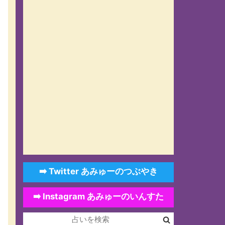
➡️ Twitter あみゅーのつぶやき
➡️ Instagram あみゅーのいんすた