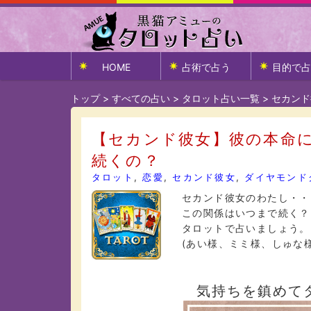
HOME
占術で占う
目的で占
トップ
>
すべての占い
>
タロット占い一覧
>
セカンド
【セカンド彼女】彼の本命
続くの？
タロット
,
恋愛
,
セカンド彼女
,
ダイヤモンド
セカンド彼女のわたし・・
この関係はいつまで続く？
タロットで占いましょう。
(あい様、ミミ様、しゅな
気持ちを鎮めて