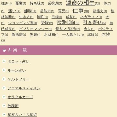
運命の相手
強さ
憂鬱
持ち味
反抗期
体力
(1)
(1)
(1)
(1)
(12)
仕事
迷い
趣味
霊能力
育児
超能力
性
(1)
(2)
(2)
(1)
(1)
(18)
(1)
格診断
生き方
同性
目標
成長
ネガティブ
犬
(1)
(1)
(1)
(1)
(1)
(1)
恋愛傾向
引き寄せ
受験
ショッピング運
自
(1)
(1)
(2)
(9)
(5)
長所と短所
己成長
ビブリオマンシー
今世
ポジティ
(1)
(1)
(2)
(1)
本性
ブ
断捨離
災難
お財布
一人暮らし
試験
(1)
(1)
(1)
(1)
(1)
(1)
(3)
占術一覧
タロット占い
ルーン占い
ケルトツリー
アニマルメディスン
オラクルカード
数秘術
星座占い・占星術