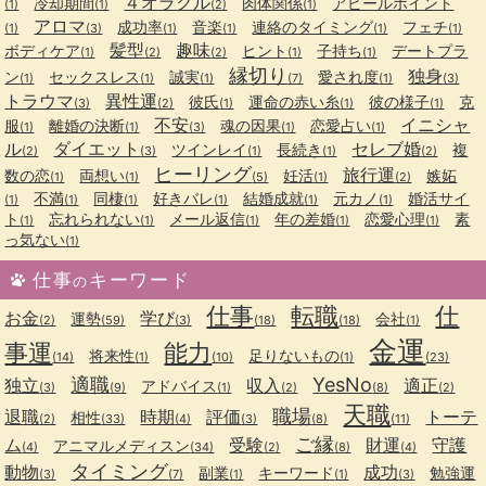
４オラクル
冷却期間
肉体関係
アピールポイント
(1)
(1)
(2)
(1)
アロマ
成功率
音楽
連絡のタイミング
フェチ
(1)
(3)
(1)
(1)
(1)
(1)
髪型
趣味
ボディケア
ヒント
子持ち
デートプラ
(1)
(2)
(2)
(1)
(1)
縁切り
独身
ン
セックスレス
誠実
愛され度
(1)
(1)
(1)
(7)
(1)
(3)
トラウマ
異性運
彼氏
運命の赤い糸
彼の様子
克
(3)
(2)
(1)
(1)
(1)
不安
イニシャ
服
離婚の決断
魂の因果
恋愛占い
(1)
(1)
(3)
(1)
(1)
ル
ダイエット
セレブ婚
ツインレイ
長続き
複
(2)
(3)
(1)
(1)
(2)
ヒーリング
旅行運
数の恋
両想い
妊活
嫉妬
(1)
(1)
(5)
(1)
(2)
不満
同棲
好きバレ
結婚成就
元カノ
婚活サイ
(1)
(1)
(1)
(1)
(1)
(1)
ト
忘れられない
メール返信
年の差婚
恋愛心理
素
(1)
(1)
(1)
(1)
(1)
っ気ない
(1)
仕事
キーワード
の
仕事
転職
仕
お金
学び
運勢
会社
(2)
(59)
(3)
(18)
(18)
(1)
金運
事運
能力
将来性
足りないもの
(14)
(1)
(10)
(1)
(23)
適職
YesNo
独立
収入
適正
アドバイス
(3)
(9)
(1)
(2)
(8)
(2)
天職
職場
退職
時期
評価
トーテ
相性
(2)
(33)
(4)
(3)
(8)
(11)
ご縁
ム
受験
財運
守護
アニマルメディスン
(4)
(34)
(2)
(8)
(4)
タイミング
動物
成功
副業
キーワード
勉強運
(3)
(7)
(1)
(1)
(3)