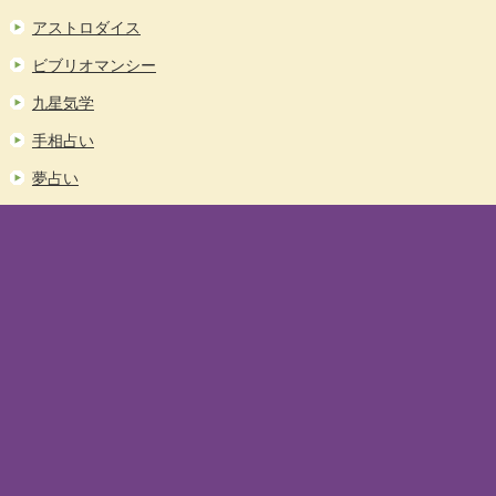
アストロダイス
ビブリオマンシー
九星気学
手相占い
夢占い