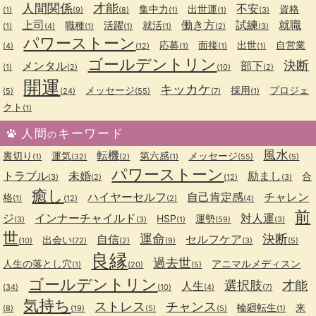
人間関係
才能
不安
集中力
出世運
資格
(1)
(9)
(8)
(1)
(1)
(3)
上司
働き方
試練
就職
職種
活躍
就活
(1)
(4)
(1)
(1)
(1)
(2)
(3)
パワーストーン
応募
面接
出世
自営業
(4)
(12)
(1)
(1)
(1)
ゴールデントリン
決断
メンタル
部下
(1)
(2)
(10)
(2)
開運
キッカケ
メッセージ
採用
プロジェ
(5)
(24)
(55)
(7)
(1)
クト
(1)
人間
キーワード
の
風水
転機
裏切り
運気
第六感
メッセージ
(1)
(32)
(2)
(1)
(55)
(5)
パワーストーン
トラブル
未婚
励まし
合
(3)
(2)
(12)
(3)
癒し
ハイヤーセルフ
自己肯定感
チャレン
格
(1)
(12)
(2)
(4)
前
ジ
インナーチャイルド
対人運
HSP
運勢
(3)
(3)
(1)
(59)
(3)
世
運命
決断
自信
セルフケア
出会い
(10)
(72)
(2)
(9)
(3)
(5)
良縁
過去世
人生の落とし穴
アニマルメディスン
(1)
(20)
(5)
ゴールデントリン
選択肢
才能
人生
(34)
(10)
(4)
(7)
気持ち
ストレス
チャンス
輪廻転生
来
(8)
(19)
(5)
(5)
(1)