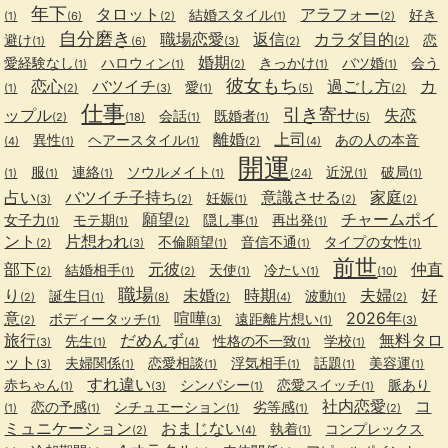
年下
タロット
アラフォー
結婚スタイル
好き
(1)
(6)
(2)
(1)
(2)
自分磨き
職場恋愛
返信
カラダ目的
避け
恋
(1)
(6)
(3)
(2)
(2)
婚期
愛経験なし
ハロウィン
きっかけ
バツ婚
会う
(1)
(1)
(2)
(1)
(1)
彼女もち
恋心
バツイチ
過ごし方
カ
愛
(1)
(2)
(3)
(1)
(5)
(2)
仕事
引き寄せ
ップル
失恋
会話
既婚者
(2)
(18)
(1)
(1)
(5)
離婚
上司
異性
ヘアースタイル
あの人の本音
(4)
(1)
(1)
(2)
(4)
開運
服
連絡
ソウルメイト
近況
破局
(1)
(1)
(1)
(1)
(24)
(1)
(1)
占い
バツイチ子持ち
意識させる
家庭
妊娠
(3)
(2)
(1)
(2)
(2)
願望
チャームポイ
女子力
モテ期
隠し事
再出発
(1)
(1)
(2)
(1)
(1)
ント
片想われ
不倫願望
音信不通
タイプの女性
(2)
(3)
(1)
(1)
(1)
前世
部下
元彼
仲直
結婚相手
天使
冷たい
(2)
(1)
(2)
(1)
(1)
(10)
職場
り
未婚
時期
夫婦
好
誕生日
波動
(2)
(1)
(8)
(2)
(4)
(1)
(2)
意
喧嘩
2026年
ボディータッチ
遠距離片想い
(2)
(1)
(3)
(1)
(3)
旅行
だめんず
無料タロ
先生
性格の不一致
学校
(3)
(1)
(4)
(1)
(1)
ット
夫婦関係
恋愛相談
浮気相手
話題
美容運
(3)
(1)
(1)
(1)
(1)
(1)
すれ違い
赤ちゃん
シンパシー
恋愛スイッチ
脈あり
(1)
(3)
(1)
(1)
社内恋愛
コ
恋の予感
シチュエーション
劣等感
(1)
(1)
(1)
(1)
(2)
ミュニケーション
おまじない
執着
コンプレックス
(2)
(4)
(1)