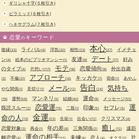
ギリシャ十字(５枚引き)
ピラミッド(６枚引き)
ヘキサグラム(７枚引き)
恋愛
キーワード
の
本心
ライバル
イメチェ
復縁
浮気
相性
(33)
(4)
(30)
(33)
(27)
デート
友達
ン
好み
絵本のビブリオマンシー
(4)
(1)
(9)
(17)
モテ
恋愛傾向
のタイプ
外出自粛
片想い
(4)
(117)
(18)
(9)
アプローチ
キッカケ
不倫
宿命
あやふ
(3)
(31)
(14)
(7)
(1)
告白
メール
気持ち
やな関係
見切り
(1)
(1)
(12)
(24)
マンネリ
運命
運勢
結婚
メッセージ
(19)
(59)
(5)
(40)
(9)
(55)
恋愛運
運
印象
セフレ
既読スルー
二股
(2)
(15)
(1)
(5)
(5)
金運
命の人
クリスマス
生徒
出会い
(13)
(23)
(1)
(72)
(4)
癒し
年の差
恋愛対象
三角関係
遠距
再会
(3)
(1)
(8)
(2)
(12)
運命の相手
未練
片
離恋愛
恋人
オクテ
(4)
(12)
(8)
(4)
(1)