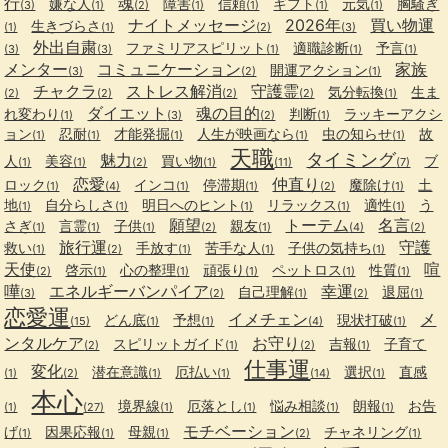
行
魂
嫌な人
障害
信頼
ギフト
元気
胸騒ぎ
(3)
(1)
(2)
(1)
(1)
(1)
(1)
ナイトメッセージ
2026年
買い物運
生きづらさ
(1)
(1)
(2)
(3)
外出自粛
ファミリアスピリット
適職診断
予言
(3)
(3)
(1)
(1)
(1)
メンター
コミュニケーション
家族
開運アクション
(3)
(2)
(1)
チャクラ
ストレス解消
守護霊
気分転換
生ま
(2)
(2)
(2)
(2)
(1)
ダイエット
魂の目的
れ変わり
判断
ラッキーアクシ
(1)
(3)
(2)
(1)
ョン
忍耐
才能発掘
人生が映画なら
虫の知らせ
故
(1)
(1)
(1)
(1)
(1)
天職
タイミング
魅力
人
美容
買い物
ブ
(1)
(1)
(2)
(1)
(11)
(7)
恋愛
仲直り
ロック
インコ
停滞期
魔除け
土
(1)
(4)
(1)
(1)
(2)
(1)
地
自分らしさ
明日へのヒント
リラックス
適性
う
(1)
(1)
(1)
(1)
(1)
願望
トーテム
名言
さぎ
言霊
子供
親友
(1)
(1)
(1)
(2)
(1)
(4)
(2)
旅行運
守護
救い
手放す
苦手な人
子供の気持ち
(1)
(2)
(1)
(1)
(1)
天使
喧
啓示
心の整理
頑張り
ペットロス
性質
(2)
(1)
(1)
(1)
(1)
(1)
嘩
エネルギーバンパイア
幸運
自己理解
退屈
(3)
(2)
(1)
(2)
(1)
恋愛運
イメチェン
メ
どん底
予想
現状打破
(15)
(1)
(1)
(4)
(1)
ンタルケア
お守り
スピリットガイド
吉報
子育て
(2)
(1)
(2)
(1)
仕事運
変化
潜在意識
厄払い
選択
直感
(1)
(2)
(1)
(1)
(14)
(1)
本心
境界線
厄落とし
悩み相談
朗報
お告
(1)
(27)
(1)
(1)
(1)
(1)
モチベーション
げ
因果応報
母親
チャネリング
(1)
(1)
(1)
(2)
(1)