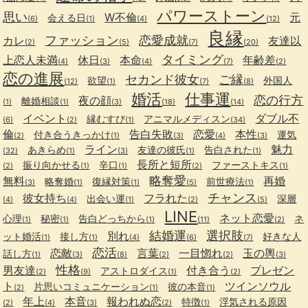
パワーストーン
思い
W不倫
元
会える日
(6)
(1)
(4)
(12)
良縁
ファッション
恋愛成就
カレ
友達以
(2)
(5)
(7)
(20)
タイミング
上恋人未満
休日
本命
年齢差
(4)
(3)
(4)
(7)
(2)
恋の進展
セカンド彼女
ご縁
欲望
外国人
(12)
(1)
(7)
(8)
婚活
仕事運
恋の行方
夜の顔
離婚相談
(1)
(1)
(3)
(18)
(14)
イベント
ダブル不
縁むすび
アニマルメディスン
(6)
(2)
(1)
(34)
倫
告白失敗
恋愛
本性
付き合うきっかけ
運気
(2)
(1)
(3)
(4)
(3)
ライン
魅力
あきらめ
友達の彼氏
告白された
(32)
(1)
(3)
(1)
(1)
長所と短所
振り向かせる
辛口
ファーストキス
(2)
(1)
(1)
(2)
(1)
略奪愛
無料
再婚
略奪婚
復縁対策
前世療法
(3)
(1)
(1)
(5)
(1)
チャンス
彼女持ち
フラれた
出会い運
深層
(4)
(4)
(1)
(2)
(5)
LINE
ネット恋愛
心理
秘密
告白どっちから
ネ
(1)
(1)
(1)
(11)
(2)
結婚運
選択肢
別れ
ット婚活
接し方
好きな人
(1)
(1)
(4)
(6)
(7)
恋活
恋敵
言葉
一目惚れ
玉の輿
話し方
(1)
(3)
(8)
(2)
(2)
(3)
性格
男友達
付き合う
プレゼン
アストロダイス
(2)
(9)
(1)
(2)
ト
ツインソウル
片思いコミュニケーション
彼の本音
(2)
(1)
(1)
年上
本音
報われぬ恋
特徴
浮気される原因
(2)
(4)
(3)
(2)
(1)