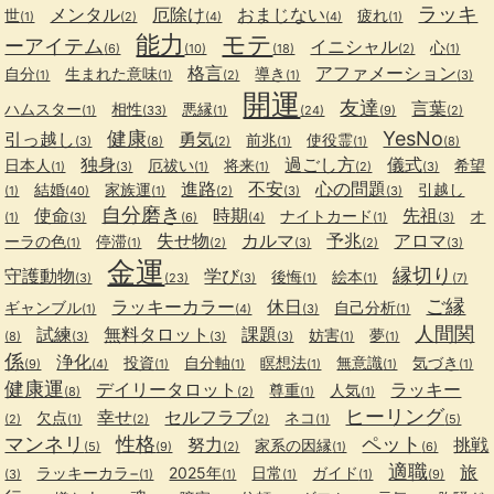
ラッキ
メンタル
厄除け
おまじない
世
疲れ
(1)
(2)
(4)
(4)
(1)
能力
モテ
ーアイテム
イニシャル
心
(6)
(10)
(18)
(2)
(1)
格言
アファメーション
自分
生まれた意味
導き
(1)
(1)
(2)
(1)
(3)
開運
友達
言葉
ハムスター
相性
悪縁
(1)
(33)
(1)
(24)
(9)
(2)
健康
YesNo
引っ越し
勇気
前兆
使役霊
(3)
(8)
(2)
(1)
(1)
(8)
独身
過ごし方
儀式
日本人
厄祓い
将来
希望
(1)
(3)
(1)
(1)
(2)
(3)
進路
不安
心の問題
結婚
家族運
引越し
(1)
(40)
(1)
(2)
(3)
(3)
自分磨き
使命
時期
先祖
ナイトカード
オ
(1)
(3)
(6)
(4)
(1)
(3)
失せ物
カルマ
予兆
アロマ
ーラの色
停滞
(1)
(1)
(2)
(3)
(2)
(3)
金運
縁切り
守護動物
学び
後悔
絵本
(3)
(23)
(3)
(1)
(1)
(7)
ご縁
ラッキーカラー
休日
ギャンブル
自己分析
(1)
(4)
(3)
(1)
人間関
試練
無料タロット
課題
妨害
夢
(8)
(3)
(3)
(3)
(1)
(1)
係
浄化
投資
自分軸
瞑想法
無意識
気づき
(9)
(4)
(1)
(1)
(1)
(1)
(1)
健康運
デイリータロット
ラッキー
尊重
人気
(8)
(2)
(1)
(1)
ヒーリング
幸せ
セルフラブ
欠点
ネコ
(2)
(1)
(2)
(2)
(1)
(5)
マンネリ
性格
ペット
努力
挑戦
家系の因縁
(5)
(9)
(2)
(1)
(6)
適職
旅
ラッキーカラ−
2025年
日常
ガイド
(3)
(1)
(1)
(1)
(1)
(9)