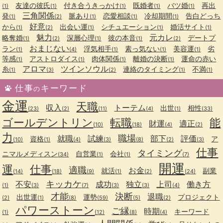
友達の彼氏
付き合うきっかけ
既婚者
バツ婚
再出
(1)
(1)
(1)
(1)
(1)
三角関係
発
脈あり
恋愛相談
冷却期間
告白どっち
(1)
(2)
(1)
(1)
(1)
好意
から
出会い運
シチュエーション
婚活サイト
(1)
(2)
(1)
(1)
(1)
魅力
元カレ
略奪婚
深層心理
彼の本音
デートプ
(1)
(2)
(1)
(1)
(2)
おまじない
ラン
浮気相手
素っ気ない
美容運
劣
(1)
(4)
(1)
(1)
(1)
等感
アストロダイス
肉体関係
離婚の決断
運命の赤い
(1)
(1)
(1)
(1)
アロマ
ツインソウル
糸
連絡のタイミング
不満
(1)
(3)
(2)
(1)
(1)
仕事
キーワード
の
金運
天職
収入
トーテム
出世
相性
(23)
(2)
(11)
(4)
(1)
(33)
ゴールデントリン
転職
能
財運
適正
(10)
(18)
(4)
(2)
力
職場
就職
試練
部下
評価
資格
ア
(10)
(1)
(4)
(3)
(8)
(2)
(3)
仕事
タイミング
ニマルメディスン
自営業
会社
(34)
(1)
(1)
(7)
開運
運
仕事
適職
お金
就活
副業
(14)
(18)
(9)
(1)
(2)
(24)
キッカケ
不安
成功
独立
上司
働き方
(1)
(3)
(7)
(3)
(3)
(4)
才能
決断
退職
出世運
運勢
プロジェクト
(2)
(1)
(8)
(59)
(5)
(2)
パワーストーン
ご縁
時期
キーワード
(1)
(12)
(8)
(4)