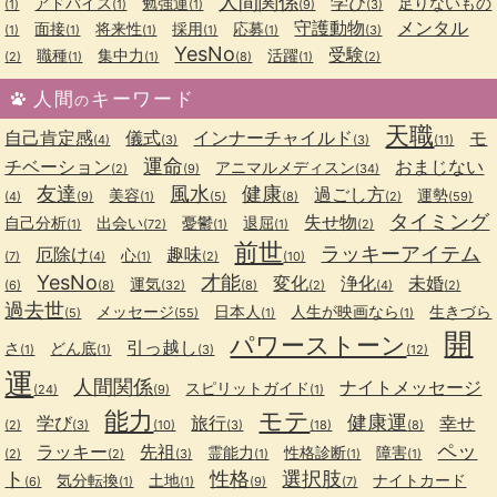
人間関係
学び
アドバイス
勉強運
足りないもの
(1)
(1)
(1)
(9)
(3)
守護動物
メンタル
面接
将来性
採用
応募
(1)
(1)
(1)
(1)
(1)
(3)
YesNo
受験
職種
集中力
活躍
(2)
(1)
(1)
(8)
(1)
(2)
人間
キーワード
の
天職
自己肯定感
儀式
インナーチャイルド
モ
(4)
(3)
(3)
(11)
運命
チベーション
おまじない
アニマルメディスン
(2)
(9)
(34)
友達
風水
健康
過ごし方
美容
運勢
(4)
(9)
(1)
(5)
(8)
(2)
(59)
タイミング
失せ物
自己分析
出会い
憂鬱
退屈
(1)
(72)
(1)
(1)
(2)
前世
ラッキーアイテム
厄除け
趣味
心
(7)
(4)
(1)
(2)
(10)
YesNo
才能
変化
浄化
未婚
運気
(6)
(8)
(32)
(8)
(2)
(4)
(2)
過去世
メッセージ
日本人
人生が映画なら
生きづら
(5)
(55)
(1)
(1)
開
パワーストーン
引っ越し
さ
どん底
(1)
(1)
(3)
(12)
運
人間関係
ナイトメッセージ
スピリットガイド
(24)
(9)
(1)
能力
モテ
健康運
学び
旅行
幸せ
(2)
(3)
(10)
(3)
(18)
(8)
ペッ
ラッキー
先祖
霊能力
性格診断
障害
(2)
(2)
(3)
(1)
(1)
(1)
ト
性格
選択肢
気分転換
土地
ナイトカード
(6)
(1)
(1)
(9)
(7)