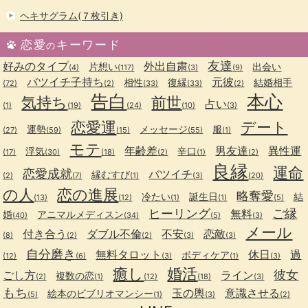
ヘキサグラム(７枚引き)
恋愛
キーワード
の
友達
好みのタイプ
外出自粛
片想い
出会い
(4)
(117)
(3)
(9)
バツイチ子持ち
元彼
相性
復縁
結婚相手
(72)
(2)
(33)
(33)
(2)
告白
本心
気持ち
前世
占い
(1)
(19)
(24)
(10)
(3)
恋愛運
デート
運勢
メッセージ
服
(27)
(59)
(15)
(55)
(1)
モテ
年齢差
男友達
異性運
浮気
辛口
(17)
(30)
(18)
(2)
(1)
(2)
良縁
運命
恋愛成就
バツイチ
縁むすび
(2)
(7)
(1)
(3)
(20)
の人
恋の進展
略奪愛
冷たい
誕生日
結
(13)
(12)
(1)
(1)
(5)
ヒーリング
ご縁
無料
婚
アニマルメディスン
(40)
(34)
(5)
(3)
メール
付き合う
ダブル不倫
不安
恋敵
(8)
(2)
(2)
(3)
(3)
自分磨き
無料タロット
休日
過
ボディケア
(12)
(6)
(3)
(1)
(3)
癒し
婚活
彼女
ごし方
ライン
複数の恋
(2)
(1)
(12)
(18)
(3)
もち
玉の輿
意識させる
絵本のビブリオマンシー
(5)
(1)
(3)
(2)