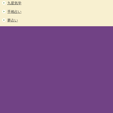
九星気学
手相占い
夢占い