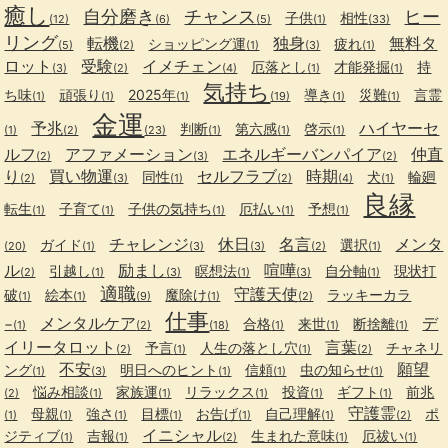
癒し
自分磨き
チャンス
ヒー
子供
相性
(12)
(6)
(5)
(1)
(33)
リング
転機
独身
無料タ
ショッピング運
疲れ
(5)
(2)
(1)
(3)
(1)
ロット
受験
イメチェン
厄落とし
才能発掘
持
(3)
(2)
(4)
(1)
(1)
気持ち
ち味
頑張り
2025年
導き
災難
言霊
(1)
(1)
(1)
(19)
(1)
(1)
金運
予兆
ハイヤーセ
判断
第六感
啓示
(1)
(2)
(23)
(1)
(1)
(1)
ルフ
アファメーション
エネルギーバンパイア
仲直
(2)
(3)
(2)
り
買い物運
セルフラブ
時期
同性
犬
輪廻
(2)
(3)
(1)
(2)
(4)
(1)
良縁
転生
子育て
子供の気持ち
厄払い
予想
(1)
(1)
(1)
(1)
(1)
チャレンジ
休日
名言
メンタ
ガイド
選択
(20)
(1)
(3)
(3)
(2)
(1)
ル
励まし
喧嘩
引越し
瞑想法
自分軸
現状打
(2)
(1)
(3)
(1)
(3)
(1)
適職
守護天使
破
絵本
魔除け
ラッキーカラ
(1)
(1)
(9)
(1)
(2)
仕事
メンタルケア
デ
−
合格
来世
断捨離
(1)
(2)
(18)
(1)
(1)
(1)
イリータロット
言葉
予言
人生の落とし穴
チャネリ
(2)
(1)
(1)
(2)
不安
願望
ング
明日へのヒント
信頼
虫の知らせ
(1)
(3)
(1)
(1)
(1)
悩み相談
家族運
リラックス
投資
ギフト
前兆
(2)
(1)
(1)
(1)
(1)
(1)
守護霊
母親
強さ
目標
お告げ
自己理解
ポ
(1)
(1)
(1)
(1)
(1)
(1)
(2)
イニシャル
ジティブ
吉報
生まれた意味
厄祓い
(1)
(1)
(2)
(1)
(1)