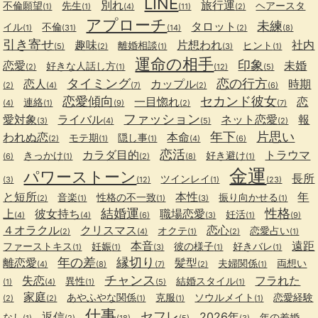
LINE
別れ
旅行運
不倫願望
先生
ヘアースタ
(1)
(1)
(4)
(11)
(2)
アプローチ
未練
タロット
イル
不倫
(1)
(31)
(14)
(2)
(8)
引き寄せ
趣味
片想われ
社内
離婚相談
ヒント
(5)
(2)
(1)
(3)
(1)
運命の相手
印象
恋愛
未婚
好きな人話し方
(2)
(1)
(12)
(5)
タイミング
恋の行方
恋人
カップル
時期
(2)
(4)
(7)
(2)
(6)
恋愛傾向
セカンド彼女
一目惚れ
恋
連絡
(4)
(1)
(9)
(2)
(7)
ファッション
愛対象
ライバル
ネット恋愛
報
(3)
(4)
(5)
(2)
年下
片思い
われぬ恋
本命
モテ期
隠し事
(2)
(1)
(1)
(4)
(6)
恋活
カラダ目的
トラウマ
きっかけ
好き避け
(6)
(1)
(2)
(8)
(1)
金運
パワーストーン
長所
ツインレイ
(3)
(12)
(1)
(23)
と短所
本性
年
音楽
性格の不一致
振り向かせる
(2)
(1)
(1)
(3)
(1)
結婚運
性格
上
彼女持ち
職場恋愛
妊活
(4)
(4)
(6)
(3)
(1)
(9)
４オラクル
クリスマス
恋心
オクテ
恋愛占い
(2)
(4)
(1)
(2)
(1)
本音
遠距
ファーストキス
妊娠
彼の様子
好きバレ
(1)
(1)
(3)
(1)
(1)
年の差
縁切り
離恋愛
髪型
夫婦関係
両想い
(4)
(8)
(7)
(2)
(1)
チャンス
失恋
フラれた
異性
結婚スタイル
(1)
(4)
(1)
(5)
(1)
家庭
あやふやな関係
克服
ソウルメイト
恋愛経験
(2)
(2)
(1)
(1)
(1)
仕事
セフレ
返信
2026年
なし
年の差婚