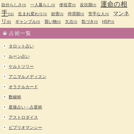
運命の相
自分らしさ
一人暮らし
使役霊
反抗期
(1)
(1)
(1)
(1)
手
マンネ
生まれ変わり
妨害
停滞期
苦手な人
(12)
(1)
(1)
(1)
(1)
リ
ギャンブル
買い物
欠点
気づき
HSP
(5)
(1)
(1)
(1)
(1)
(1)
占術一覧
タロット占い
ルーン占い
ケルトツリー
アニマルメディスン
オラクルカード
数秘術
星座占い・占星術
アストロダイス
ビブリオマンシー