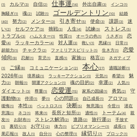
仕事運
カルマ
自信
外出自粛
インコ
(1)
(3)
(2)
(14)
(3)
(1)
ゴールデントリン
魂
胸騒ぎ
試験
結婚
(1)
(2)
(1)
(10)
引き寄せ
努力
メンター
使命
課題
迷
(40)
(2)
(3)
(5)
(3)
(3)
ストレス
い
セルフケア
挑戦
人生
試練
(2)
(3)
(3)
(4)
(3)
(5)
トラブル
恋
ハムスター
性質
オーラの色
うさぎ
(3)
(1)
(1)
(1)
(1)
愛
ラッキーカラー
対人運
救い
悪縁
日常
(4)
(4)
(3)
(1)
(1)
(1)
恋愛
チャクラ
超能力
ファミリアスピリット
生き方
(1)
(2)
(1)
(1)
傾向
家族
格言
忍耐
育児
直感
ネガティブ
(9)
(1)
(1)
(1)
(2)
(2)
本心
ご縁
コミュニケーション
適職診断
(1)
(8)
(2)
(27)
(1)
2026年
魅
境界線
ラッキーアクション
元気
希望
(3)
(1)
(1)
(1)
(1)
力
魂の目的
幸運
朗報
開運アクション
人気
(2)
(1)
(1)
(2)
(2)
(1)
恋愛運
ダイエット
勇気
守
尊重
家系の因縁
(3)
(1)
(15)
(1)
(2)
護動物
心の問題
アロマ
停滞
夢
自己成長
(3)
(1)
(1)
(3)
(1)
(3)
決断
本性
後悔
ペットロス
無意識
今世
潜在
(1)
(3)
(1)
(5)
(1)
(1)
長所と短所
トーテム
意識
ネコ
将来
適性
親
(1)
(1)
(1)
(2)
(1)
(4)
ストレス解消
進路
旅行運
友
お財布
手放す
(1)
(1)
(2)
(2)
(2)
お守り
裏切り
体力
ビブリオマンシー
成長
因
(1)
(1)
(2)
(1)
(1)
(1)
縁切り
果応報
故人
自分
心の整理
ブロック
(1)
(1)
(1)
(1)
(7)
(1)