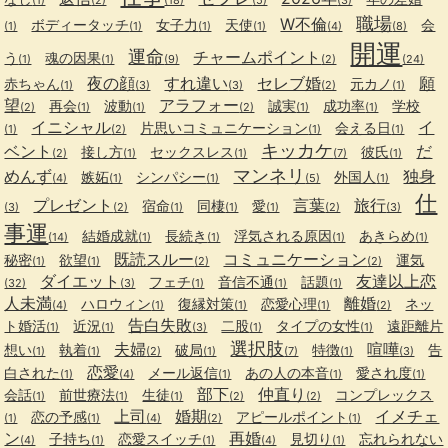
(1)
(2)
(18)
(5)
(3)
職場
W不倫
ボディータッチ
女子力
天使
会
(1)
(1)
(1)
(1)
(4)
(8)
開運
運命
チャームポイント
う
魂の因果
(1)
(1)
(9)
(2)
(24)
夜の顔
すれ違い
セレブ婚
願
赤ちゃん
元カノ
(1)
(3)
(3)
(2)
(1)
望
アラフォー
再会
波動
誠実
成功率
学校
(2)
(1)
(1)
(2)
(1)
(1)
イニシャル
イ
片思いコミュニケーション
会える日
(1)
(2)
(1)
(1)
キッカケ
ベント
だ
接し方
セックスレス
彼氏
(2)
(1)
(1)
(7)
(1)
マンネリ
めんず
独身
嫉妬
シンパシー
外国人
(4)
(1)
(1)
(5)
(1)
仕
プレゼント
言葉
旅行
宿命
同棲
愛
(3)
(2)
(1)
(1)
(1)
(2)
(3)
事運
結婚成就
長続き
浮気される原因
あきらめ
(14)
(1)
(1)
(1)
(1)
既読スルー
コミュニケーション
秘密
欲望
運気
(1)
(1)
(2)
(2)
ダイエット
友達以上恋
フェチ
音信不通
話題
(32)
(3)
(1)
(1)
(1)
人未満
離婚
ハロウィン
復縁対策
恋愛心理
ネッ
(4)
(1)
(1)
(1)
(2)
告白失敗
ト婚活
近況
二股
タイプの女性
遠距離片
(1)
(1)
(3)
(1)
(1)
選択肢
夫婦
喧嘩
想い
執着
破局
特徴
告
(1)
(1)
(2)
(1)
(7)
(1)
(3)
恋愛
白された
メール返信
あの人の本音
愛され度
(1)
(4)
(1)
(1)
(1)
部下
仲直り
会話
前世療法
生徒
コンプレックス
(1)
(1)
(1)
(2)
(2)
上司
婚期
イメチェ
恋の予感
アピールポイント
(1)
(1)
(4)
(2)
(1)
ン
再婚
子持ち
恋愛スイッチ
見切り
忘れられない
(4)
(1)
(1)
(4)
(1)