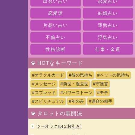
出会い占い
恋愛占い
恋愛運
結婚占い
片想い占い
運勢占い
不倫占い
浮気占い
性格診断
仕事・金運
HOTなキーワード
#オラクルカード
#彼の気持ち
#ペットの気持ち
#メッセージ
#前世・過去世
#守護霊
#スプレッド
#パワーストーン
#モテ
#スピリチュアル
#年の差
#運命の相手
タロットの展開法
ツーオラクル(２枚引き)