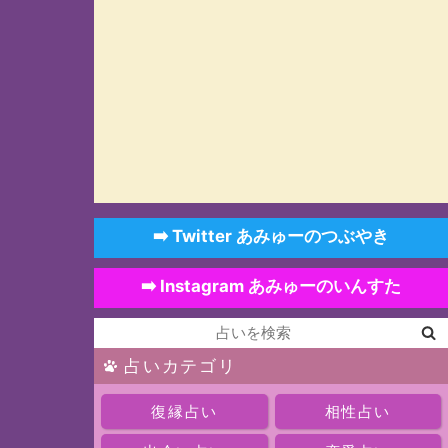
➡️ Twitter あみゅーのつぶやき
➡️ Instagram あみゅーのいんすた
占いカテゴリ
復縁占い
相性占い