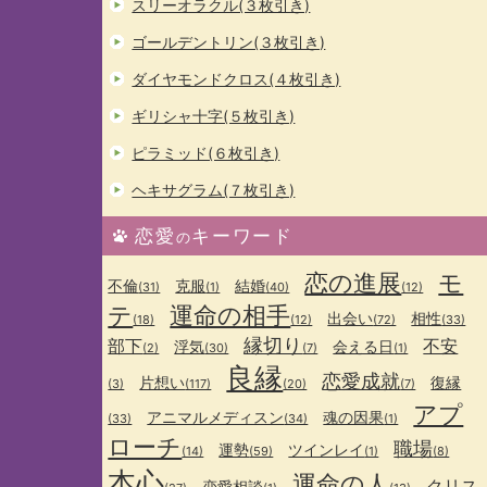
スリーオラクル(３枚引き)
ゴールデントリン(３枚引き)
ダイヤモンドクロス(４枚引き)
ギリシャ十字(５枚引き)
ピラミッド(６枚引き)
ヘキサグラム(７枚引き)
恋愛
キーワード
の
恋の進展
モ
不倫
克服
結婚
(31)
(1)
(40)
(12)
テ
運命の相手
出会い
相性
(18)
(12)
(72)
(33)
縁切り
部下
不安
浮気
会える日
(2)
(30)
(7)
(1)
良縁
恋愛成就
片想い
復縁
(3)
(117)
(20)
(7)
アプ
アニマルメディスン
魂の因果
(33)
(34)
(1)
ローチ
職場
運勢
ツインレイ
(14)
(59)
(1)
(8)
本心
運命の人
クリス
恋愛相談