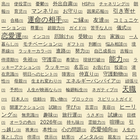
外出自粛
兆
使役霊
憂鬱
HSP
チャネリング
朗
(1)
(1)
(1)
(3)
(1)
(1)
マンネリ
引き寄せ
お守り
報
育児
因果応報
(1)
(1)
(5)
(2)
(1)
運命の相手
ご縁
友達
コミュニケ
合格
(5)
(1)
(12)
(8)
(9)
ーション
儀式
尊重
超能力
ガイド
苦手な人
(2)
(1)
(1)
(1)
(1)
(3)
恋愛運
厄除け
受験
家族
インコ
犬
一人
(15)
(1)
(4)
(2)
(1)
(2)
モチベーション
暮らし
ギフト
判断
悩み相談
境
(1)
(2)
(1)
(1)
(1)
進路
努力
界線
ラッキーカラ−
自己成長
吉報
(1)
(1)
(2)
(2)
(1)
(1)
能力
先祖
守護霊
停滞期
希望
現状打破
ラ
(1)
(3)
(2)
(1)
(1)
(10)
ラッキー
名言
ッキーアクション
お告げ
投資
潜
(1)
(2)
(2)
(1)
(1)
仲直り
守護動物
在意識
明日へのヒント
障害
同
(1)
(1)
(1)
(2)
(3)
エネルギーバンパイア
性
母親
生まれ変わり
頑張り
(1)
(1)
(1)
(2)
天職
予想
人生が映画なら
輪廻転生
ネガティブ
(1)
(1)
(1)
(1)
(1)
日本人
信頼
買い物
ブロック
スピリットガイド
(11)
(1)
(1)
(1)
(1)
ヒーリ
学び
開運アクション
試験
言霊
美容
(1)
(1)
(1)
(3)
(1)
(1)
ング
趣味
旅行運
試練
無意識
うさぎ
目標
(5)
(1)
(2)
(2)
(1)
(3)
2026年
喧嘩
引
オーラの色
持ち味
霊能力
(1)
(1)
(3)
(1)
(1)
(3)
恋愛傾向
っ越し
本性
心の問題
将来
人生の
(3)
(1)
(3)
(3)
(9)
メンタル
落とし穴
停滞
啓示
妨害
親友
ビブリ
(1)
(1)
(1)
(1)
(2)
(1)