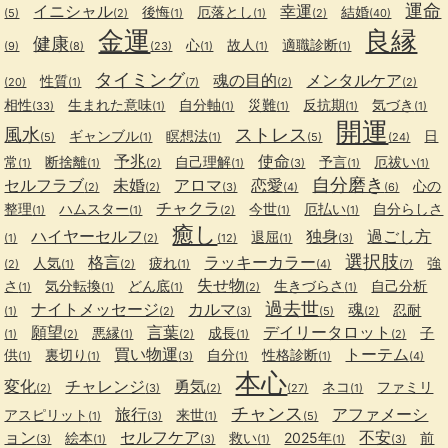
運命
イニシャル
幸運
後悔
厄落とし
結婚
(5)
(2)
(1)
(1)
(2)
(40)
金運
良縁
健康
心
故人
適職診断
(9)
(8)
(23)
(1)
(1)
(1)
タイミング
魂の目的
メンタルケア
性質
(20)
(1)
(7)
(2)
(2)
相性
生まれた意味
自分軸
災難
反抗期
気づき
(33)
(1)
(1)
(1)
(1)
(1)
開運
風水
ストレス
ギャンブル
瞑想法
日
(5)
(1)
(1)
(5)
(24)
予兆
使命
常
断捨離
自己理解
予言
厄祓い
(1)
(1)
(2)
(1)
(3)
(1)
(1)
自分磨き
セルフラブ
未婚
アロマ
恋愛
心の
(2)
(2)
(3)
(4)
(6)
チャクラ
整理
ハムスター
今世
厄払い
自分らしさ
(1)
(1)
(2)
(1)
(1)
癒し
ハイヤーセルフ
独身
過ごし方
退屈
(1)
(2)
(12)
(1)
(3)
選択肢
格言
ラッキーカラー
人気
疲れ
強
(2)
(1)
(2)
(1)
(4)
(7)
失せ物
さ
気分転換
どん底
生きづらさ
自己分析
(1)
(1)
(1)
(2)
(1)
過去世
ナイトメッセージ
カルマ
魂
忍耐
(1)
(2)
(3)
(5)
(2)
願望
言葉
デイリータロット
悪縁
成長
子
(1)
(2)
(1)
(2)
(1)
(2)
買い物運
トーテム
供
裏切り
自分
性格診断
(1)
(1)
(3)
(1)
(1)
(4)
本心
変化
チャレンジ
勇気
ネコ
ファミリ
(2)
(3)
(2)
(27)
(1)
チャンス
旅行
アファメーシ
アスピリット
来世
(1)
(3)
(1)
(5)
ョン
セルフケア
不安
絵本
救い
2025年
前
(3)
(1)
(3)
(1)
(1)
(3)