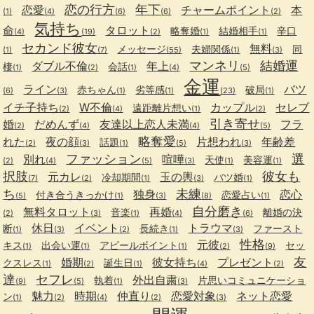
恋の行方
年下
恋愛
チャームポイント
本
(1)
(4)
(6)
(6)
(2)
気持ち
命
タロット
略奪婚
結婚相手
辛口
(4)
(19)
(2)
(1)
(1)
セカンド彼女
無料
メッセージ
夫婦関係
同
(1)
(7)
(55)
(1)
(3)
マンネリ
結婚運
ダブル不倫
年上
棲
会話
(1)
(2)
(1)
(4)
(5)
金運
ライン
バツ
赤ちゃん
劣等感
破局
(6)
(3)
(1)
(1)
(23)
(1)
イチ子持ち
W不倫
カップル
セレブ
遠距離片想い
(2)
(4)
(1)
(2)
引き寄せ
婚
だめんず
友達以上恋人未満
フラ
(2)
(4)
(4)
(5)
略奪愛
れた
夜の顔
片想われ
年齢差
話題
(2)
(3)
(1)
(5)
(3)
ファッション
選
別れ
喧嘩
天使
美容運
(2)
(4)
(5)
(3)
(1)
(1)
択肢
彼女も
元カレ
玉の輿
冷却期間
バツ婚
(7)
(2)
(1)
(3)
(1)
ち
未練
独身
恋心
付き合うきっかけ
恋愛占い
(5)
(1)
(3)
(8)
(1)
自分磨き
無料タロット
再婚
音楽
離婚の決
(2)
(3)
(1)
(4)
(6)
休日
イベント
トラウマ
断
長続き
ファースト
(1)
(3)
(2)
(1)
(3)
性格
元彼
キス
出会い運
アピールポイント
セッ
(1)
(1)
(1)
(2)
(9)
友
婚期
彼女持ち
プレゼント
クスレス
誕生日
(1)
(2)
(1)
(4)
(2)
達
セフレ
外出自粛
執着
片思いコミュニケーショ
(9)
(5)
(1)
(3)
魅力
時期
仲直り
恋愛対象
ネット恋愛
ン
(1)
(2)
(4)
(2)
(3)