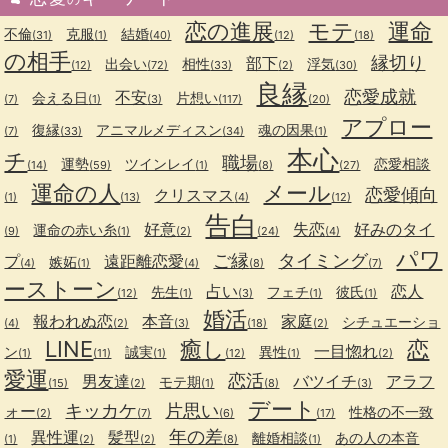
恋の進展
モテ
運命
不倫
克服
結婚
(31)
(1)
(40)
(12)
(18)
の相手
縁切り
部下
出会い
相性
浮気
(12)
(72)
(33)
(2)
(30)
良縁
恋愛成就
不安
会える日
片想い
(7)
(1)
(3)
(117)
(20)
アプロー
復縁
アニマルメディスン
魂の因果
(7)
(33)
(34)
(1)
本心
チ
職場
運勢
ツインレイ
恋愛相談
(14)
(59)
(1)
(8)
(27)
運命の人
メール
恋愛傾向
クリスマス
(1)
(13)
(4)
(12)
告白
好意
失恋
好みのタイ
運命の赤い糸
(9)
(1)
(2)
(24)
(4)
パワ
ご縁
タイミング
プ
遠距離恋愛
嫉妬
(4)
(1)
(4)
(8)
(7)
ーストーン
占い
恋人
先生
フェチ
彼氏
(12)
(1)
(3)
(1)
(1)
婚活
報われぬ恋
本音
家庭
シチュエーショ
(4)
(2)
(3)
(18)
(2)
LINE
癒し
恋
一目惚れ
ン
誠実
異性
(1)
(11)
(1)
(12)
(1)
(2)
愛運
恋活
男友達
バツイチ
アラフ
モテ期
(15)
(2)
(1)
(8)
(3)
デート
キッカケ
片思い
ォー
性格の不一致
(2)
(7)
(6)
(17)
年の差
異性運
髪型
離婚相談
あの人の本音
(1)
(2)
(2)
(8)
(1)