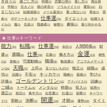
き合う
過ごし方
特徴
恋愛心理
接し方
再出発
(2)
(2)
(1)
(1)
(1)
お
学校
元カノ
彼の本音
ソウルメイト
運気
(1)
(1)
(1)
(1)
(1)
(32)
まじない
結婚成就
メール返信
素っ気ない
再会
宿
(4)
(1)
(1)
(1)
(1)
仕事運
ダイエット
命
ボディータッチ
結婚スタ
(1)
(1)
(14)
(3)
趣味
イル
服
生徒
既婚者
秘密
振り向かせる
(1)
(1)
(1)
(1)
(1)
(2)
(1)
仕事
キーワード
の
能力
転職
仕事運
人間関係
財
会社
(10)
(18)
(14)
(1)
(9)
金運
仕事
適職
運
働き方
応募
相性
(4)
(9)
(18)
(1)
(2)
(23)
職場
守護動物
資格
勉強運
アニマルメディス
(33)
(1)
(3)
(8)
(1)
天職
上司
独立
就職
成
ン
足りないもの
(34)
(11)
(4)
(1)
(3)
(4)
キッカケ
功
不安
学び
活躍
職種
面接
(3)
(1)
(3)
(7)
(1)
(1)
(3)
ゴールデントリン
評価
試練
アドバイス
(3)
(10)
(1)
(3)
ご縁
トーテム
メンタル
時期
収入
採用
(8)
(4)
(2)
(4)
(2)
(1)
適正
お金
就活
集中力
出世運
副業
キーワー
(2)
(1)
(1)
(1)
(2)
(1)
開運
決断
才能
タイミ
受験
ド
運勢
(1)
(2)
(5)
(24)
(8)
(59)