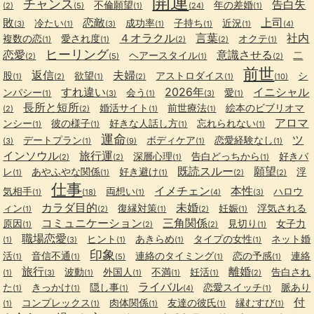
開運
チャンス
告白失
不倫願望
年の差婚
(2)
(5)
(1)
(24)
(1)
敗
恋敵
上司
冷たい
成功率
子持ち
近況
(3)
(1)
(3)
(1)
(1)
(1)
(4)
４オラクル
言葉
社内
複数の恋
愛され度
オクテ
(1)
(1)
(2)
(2)
(1)
ヒーリング
恋愛
意識させる
ヘアースタイル
二
(2)
(5)
(1)
(2)
前世
返信
夫婦
股
欲望
アストロダイス
シ
(1)
(2)
(1)
(2)
(1)
(10)
すれ違い
2026年
イニシャル
ンパシー
会う
愛
(1)
(3)
(1)
(3)
(1)
長所と短所
婚活サイト
前世療法
絵本のビブリオマ
(2)
(2)
(1)
(1)
アロマ
ンシー
彼の様子
好きな人話し方
忘れられない
(1)
(1)
(1)
(1)
運命
ツ
デートプラン
ボディケア
恋愛経験なし
(3)
(1)
(9)
(1)
(1)
インソウル
旅行運
深層心理
告白どっちから
好きバ
(2)
(2)
(1)
(1)
既読スルー
願望
レ
あやふやな関係
好き避け
浮
(1)
(1)
(1)
(2)
(2)
仕事
イメチェン
本性
気相手
両想い
ハロウ
(1)
(18)
(1)
(4)
(3)
カラダ目的
未婚
ィン
復縁対策
妊娠
浮気される
(1)
(2)
(1)
(2)
(1)
コミュニケーション
三角関係
原因
見切り
女子力
(1)
(2)
(2)
(1)
職場恋愛
ヒント
あきらめ
タイプの女性
ネット婚
(1)
(3)
(1)
(1)
(1)
印象
活
音信不通
連絡のタイミング
恋の予感
連絡
(1)
(1)
(5)
(1)
(1)
旅行
離婚
波動
外国人
不満
妊活
告白され
(1)
(3)
(1)
(1)
(1)
(1)
(2)
ライバル
た
きっかけ
隠し事
恋愛スイッチ
脈あり
(1)
(1)
(1)
(4)
(1)
付
コンプレックス
肉体関係
友達の彼氏
縁むすび
(1)
(1)
(1)
(1)
(1)