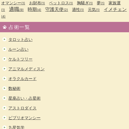
オマンシー
お財布
ペットロス
胸騒ぎ
夢
家族運
(1)
(1)
(1)
(1)
(1)
適職
時期
守護天使
イメチェン
適性
元気
(1)
(9)
(4)
(2)
(1)
(1)
(4)
占術一覧
タロット占い
ルーン占い
ケルトツリー
アニマルメディスン
オラクルカード
数秘術
星座占い・占星術
アストロダイス
ビブリオマンシー
九星気学