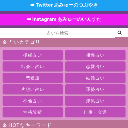
➡️ Twitter あみゅーのつぶやき
➡️ Instagram あみゅーのいんすた
占いカテゴリ
復縁占い
相性占い
出会い占い
恋愛占い
恋愛運
結婚占い
片想い占い
運勢占い
不倫占い
浮気占い
性格診断
仕事・金運
HOTなキーワード