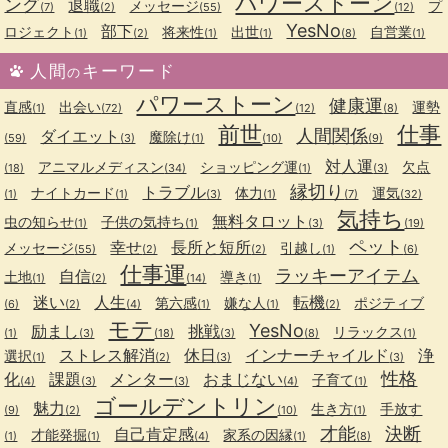
パワーストーン
ング
退職
メッセージ
プ
(7)
(2)
(55)
(12)
YesNo
部下
ロジェクト
将来性
出世
自営業
(1)
(2)
(1)
(1)
(8)
(1)
人間
キーワード
の
パワーストーン
健康運
直感
出会い
運勢
(1)
(72)
(12)
(8)
前世
仕事
人間関係
ダイエット
魔除け
(59)
(3)
(1)
(10)
(9)
対人運
アニマルメディスン
ショッピング運
欠点
(18)
(34)
(1)
(3)
縁切り
トラブル
ナイトカード
体力
運気
(1)
(1)
(3)
(1)
(7)
(32)
気持ち
無料タロット
虫の知らせ
子供の気持ち
(1)
(1)
(3)
(19)
ペット
幸せ
長所と短所
メッセージ
引越し
(55)
(2)
(2)
(1)
(6)
仕事運
ラッキーアイテム
自信
土地
導き
(1)
(2)
(14)
(1)
迷い
人生
転機
第六感
嫌な人
ポジティブ
(6)
(2)
(4)
(1)
(1)
(2)
モテ
YesNo
励まし
挑戦
リラックス
(1)
(3)
(18)
(3)
(8)
(1)
ストレス解消
休日
インナーチャイルド
浄
選択
(1)
(2)
(3)
(3)
性格
化
課題
メンター
おまじない
子育て
(4)
(3)
(3)
(4)
(1)
ゴールデントリン
魅力
生き方
手放す
(9)
(2)
(10)
(1)
才能
決断
自己肯定感
才能発掘
家系の因縁
(1)
(1)
(4)
(1)
(8)