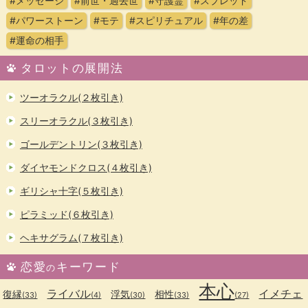
#メッセージ
#前世・過去世
#守護霊
#スプレッド
#パワーストーン
#モテ
#スピリチュアル
#年の差
#運命の相手
タロットの展開法
ツーオラクル(２枚引き)
スリーオラクル(３枚引き)
ゴールデントリン(３枚引き)
ダイヤモンドクロス(４枚引き)
ギリシャ十字(５枚引き)
ピラミッド(６枚引き)
ヘキサグラム(７枚引き)
恋愛
キーワード
の
本心
ライバル
イメチェ
復縁
浮気
相性
(33)
(4)
(30)
(33)
(27)