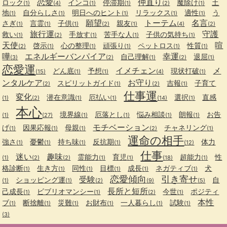
恋愛
仲直り
ロック
インコ
停滞期
魔除け
土
(1)
(4)
(1)
(1)
(2)
(1)
地
自分らしさ
明日へのヒント
リラックス
適性
う
(1)
(1)
(1)
(1)
(1)
願望
トーテム
名言
さぎ
言霊
子供
親友
(1)
(1)
(1)
(2)
(1)
(4)
(2)
旅行運
守護
救い
手放す
苦手な人
子供の気持ち
(1)
(2)
(1)
(1)
(1)
天使
喧
啓示
心の整理
頑張り
ペットロス
性質
(2)
(1)
(1)
(1)
(1)
(1)
嘩
エネルギーバンパイア
幸運
自己理解
退屈
(3)
(2)
(1)
(2)
(1)
恋愛運
イメチェン
メ
どん底
予想
現状打破
(15)
(1)
(1)
(4)
(1)
ンタルケア
お守り
スピリットガイド
吉報
子育て
(2)
(1)
(2)
(1)
仕事運
変化
潜在意識
厄払い
選択
直感
(1)
(2)
(1)
(1)
(14)
(1)
本心
境界線
厄落とし
悩み相談
朗報
お告
(1)
(27)
(1)
(1)
(1)
(1)
モチベーション
げ
因果応報
母親
チャネリング
(1)
(1)
(1)
(2)
(1)
運命の相手
強さ
憂鬱
持ち味
反抗期
体力
(1)
(1)
(1)
(1)
(12)
仕事
迷い
趣味
霊能力
育児
超能力
性
(1)
(2)
(2)
(1)
(1)
(18)
(1)
格診断
生き方
同性
目標
成長
ネガティブ
犬
(1)
(1)
(1)
(1)
(1)
(1)
恋愛傾向
引き寄せ
受験
ショッピング運
自
(1)
(1)
(2)
(9)
(5)
長所と短所
己成長
ビブリオマンシー
今世
ポジティ
(1)
(1)
(2)
(1)
本性
ブ
断捨離
災難
お財布
一人暮らし
試験
(1)
(1)
(1)
(1)
(1)
(1)
(3)