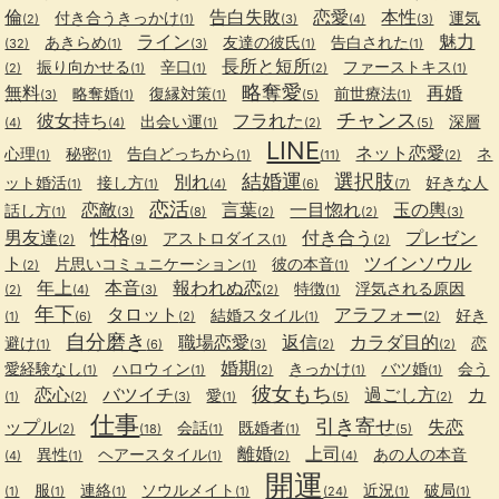
倫
告白失敗
恋愛
本性
付き合うきっかけ
運気
(2)
(1)
(3)
(4)
(3)
ライン
魅力
あきらめ
友達の彼氏
告白された
(32)
(1)
(3)
(1)
(1)
長所と短所
振り向かせる
辛口
ファーストキス
(2)
(1)
(1)
(2)
(1)
略奪愛
無料
再婚
略奪婚
復縁対策
前世療法
(3)
(1)
(1)
(5)
(1)
チャンス
彼女持ち
フラれた
出会い運
深層
(4)
(4)
(1)
(2)
(5)
LINE
ネット恋愛
心理
秘密
告白どっちから
ネ
(1)
(1)
(1)
(11)
(2)
結婚運
選択肢
別れ
ット婚活
接し方
好きな人
(1)
(1)
(4)
(6)
(7)
恋活
恋敵
言葉
一目惚れ
玉の輿
話し方
(1)
(3)
(8)
(2)
(2)
(3)
性格
男友達
付き合う
プレゼン
アストロダイス
(2)
(9)
(1)
(2)
ト
ツインソウル
片思いコミュニケーション
彼の本音
(2)
(1)
(1)
年上
本音
報われぬ恋
特徴
浮気される原因
(2)
(4)
(3)
(2)
(1)
年下
タロット
アラフォー
結婚スタイル
好き
(1)
(6)
(2)
(1)
(2)
自分磨き
職場恋愛
返信
カラダ目的
避け
恋
(1)
(6)
(3)
(2)
(2)
婚期
愛経験なし
ハロウィン
きっかけ
バツ婚
会う
(1)
(1)
(2)
(1)
(1)
彼女もち
恋心
バツイチ
過ごし方
カ
愛
(1)
(2)
(3)
(1)
(5)
(2)
仕事
引き寄せ
ップル
失恋
会話
既婚者
(2)
(18)
(1)
(1)
(5)
離婚
上司
異性
ヘアースタイル
あの人の本音
(4)
(1)
(1)
(2)
(4)
開運
服
連絡
ソウルメイト
近況
破局
(1)
(1)
(1)
(1)
(24)
(1)
(1)