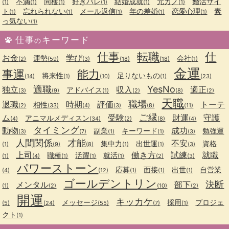
不満
同棲
好きバレ
結婚成就
元カノ
婚活サイ
(1)
(1)
(1)
(1)
(1)
(1)
ト
忘れられない
メール返信
年の差婚
恋愛心理
素
(1)
(1)
(1)
(1)
(1)
っ気ない
(1)
仕事
キーワード
の
仕事
転職
仕
お金
学び
運勢
会社
(2)
(59)
(3)
(18)
(18)
(1)
金運
事運
能力
将来性
足りないもの
(14)
(1)
(10)
(1)
(23)
適職
YesNo
独立
収入
適正
アドバイス
(3)
(9)
(1)
(2)
(8)
(2)
天職
職場
退職
時期
評価
トーテ
相性
(2)
(33)
(4)
(3)
(8)
(11)
ご縁
ム
受験
財運
守護
アニマルメディスン
(4)
(34)
(2)
(8)
(4)
タイミング
動物
成功
副業
キーワード
勉強運
(3)
(7)
(1)
(1)
(3)
人間関係
才能
不安
集中力
出世運
資格
(1)
(9)
(8)
(1)
(1)
(3)
上司
働き方
試練
就職
職種
活躍
就活
(1)
(4)
(1)
(1)
(1)
(2)
(3)
パワーストーン
応募
面接
出世
自営業
(4)
(12)
(1)
(1)
(1)
ゴールデントリン
決断
メンタル
部下
(1)
(2)
(10)
(2)
開運
キッカケ
メッセージ
採用
プロジェ
(5)
(24)
(55)
(7)
(1)
クト
(1)