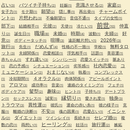
占い
バツイチ子持ち
意識させる
家庭
妊娠
(3)
(2)
(1)
(2)
(2)
願望
チャームポイ
女子力
モテ期
隠し事
再出発
(1)
(1)
(2)
(1)
(1)
ント
片想われ
不倫願望
音信不通
タイプの女性
(2)
(3)
(1)
(1)
(1)
前世
部下
元彼
仲直
結婚相手
天使
冷たい
(2)
(1)
(2)
(1)
(1)
(10)
職場
り
未婚
時期
夫婦
好
誕生日
波動
(2)
(1)
(8)
(2)
(4)
(1)
(2)
意
喧嘩
2026年
ボディータッチ
遠距離片想い
(2)
(1)
(3)
(1)
(3)
旅行
だめんず
無料タロ
先生
性格の不一致
学校
(3)
(1)
(4)
(1)
(1)
ット
夫婦関係
恋愛相談
浮気相手
話題
美容運
(3)
(1)
(1)
(1)
(1)
(1)
すれ違い
赤ちゃん
シンパシー
恋愛スイッチ
脈あり
(1)
(3)
(1)
(1)
社内恋愛
コ
恋の予感
シチュエーション
劣等感
(1)
(1)
(1)
(1)
(2)
ミュニケーション
おまじない
執着
コンプレックス
(2)
(4)
(1)
４オラクル
冷却期間
肉体関係
アピールポイント
(1)
(1)
(2)
(1)
アロマ
成功率
音楽
連絡のタイミング
フェチ
(1)
(3)
(1)
(1)
(1)
(1)
髪型
趣味
ボディケア
ヒント
子持ち
デートプラ
(1)
(2)
(2)
(1)
(1)
縁切り
独身
ン
セックスレス
誠実
愛され度
(1)
(1)
(1)
(7)
(1)
(3)
トラウマ
異性運
彼氏
運命の赤い糸
彼の様子
克
(3)
(2)
(1)
(1)
(1)
不安
イニシャ
服
離婚の決断
魂の因果
恋愛占い
(1)
(1)
(3)
(1)
(1)
ル
ダイエット
セレブ婚
ツインレイ
長続き
複
(2)
(3)
(1)
(1)
(2)
ヒーリング
旅行運
数の恋
両想い
妊活
嫉妬
(1)
(1)
(5)
(1)
(2)