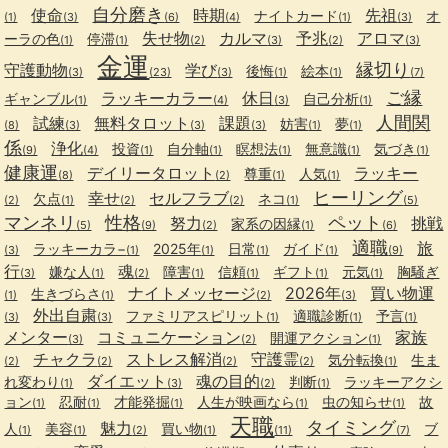
自分磨き
使命
時期
先祖
ナイトカード
オ
(1)
(3)
(6)
(4)
(1)
(3)
失せ物
カルマ
予兆
アロマ
ーラの色
停滞
(1)
(1)
(2)
(3)
(2)
(3)
金運
縁切り
守護動物
学び
後悔
絵本
(3)
(23)
(3)
(1)
(1)
(7)
ご縁
ラッキーカラー
休日
ギャンブル
自己分析
(1)
(4)
(3)
(1)
人間関
試練
無料タロット
課題
妨害
夢
(8)
(3)
(3)
(3)
(1)
(1)
係
浄化
投資
自分軸
瞑想法
無意識
気づき
(9)
(4)
(1)
(1)
(1)
(1)
(1)
健康運
デイリータロット
ラッキー
尊重
人気
(8)
(2)
(1)
(1)
ヒーリング
幸せ
セルフラブ
欠点
ネコ
(2)
(1)
(2)
(2)
(1)
(5)
マンネリ
性格
ペット
努力
挑戦
家系の因縁
(5)
(9)
(2)
(1)
(6)
適職
旅
ラッキーカラ−
2025年
日常
ガイド
(3)
(1)
(1)
(1)
(1)
(9)
行
魂
嫌な人
障害
信頼
ギフト
元気
胸騒ぎ
(3)
(1)
(2)
(1)
(1)
(1)
(1)
ナイトメッセージ
2026年
買い物運
生きづらさ
(1)
(1)
(2)
(3)
外出自粛
ファミリアスピリット
適職診断
予言
(3)
(3)
(1)
(1)
(1)
メンター
コミュニケーション
家族
開運アクション
(3)
(2)
(1)
チャクラ
ストレス解消
守護霊
気分転換
生ま
(2)
(2)
(2)
(2)
(1)
ダイエット
魂の目的
れ変わり
判断
ラッキーアクシ
(1)
(3)
(2)
(1)
ョン
忍耐
才能発掘
人生が映画なら
虫の知らせ
故
(1)
(1)
(1)
(1)
(1)
天職
タイミング
魅力
人
美容
買い物
ブ
(1)
(1)
(2)
(1)
(11)
(7)