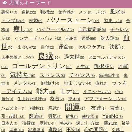
人間
キーワード
の
風水
転機
裏切り
運気
第六感
メッセージ
(1)
(32)
(2)
(1)
(55)
(5)
パワーストーン
トラブル
未婚
励まし
合
(3)
(2)
(12)
(3)
癒し
ハイヤーセルフ
自己肯定感
チャレン
格
(1)
(12)
(2)
(4)
前
ジ
インナーチャイルド
対人運
HSP
運勢
(3)
(3)
(1)
(59)
(3)
世
運命
決断
自信
セルフケア
出会い
(10)
(72)
(2)
(9)
(3)
(5)
良縁
過去世
人生の落とし穴
アニマルメディスン
(1)
(20)
(5)
ゴールデントリン
選択肢
才能
人生
(34)
(10)
(4)
(7)
気持ち
ストレス
チャンス
輪廻転生
来
(8)
(19)
(5)
(5)
(1)
ラッキ
メンタル
厄除け
おまじない
世
疲れ
(1)
(2)
(4)
(4)
(1)
能力
モテ
ーアイテム
イニシャル
心
(6)
(10)
(18)
(2)
(1)
格言
アファメーション
自分
生まれた意味
導き
(1)
(1)
(2)
(1)
(3)
開運
友達
言葉
ハムスター
相性
悪縁
(1)
(33)
(1)
(24)
(9)
(2)
健康
YesNo
引っ越し
勇気
前兆
使役霊
(3)
(8)
(2)
(1)
(1)
(8)
独身
過ごし方
儀式
日本人
厄祓い
将来
希望
(1)
(3)
(1)
(1)
(2)
(3)
進路
不安
心の問題
結婚
家族運
引越し
(1)
(40)
(1)
(2)
(3)
(3)