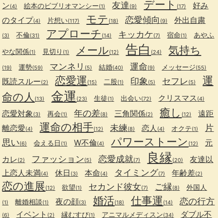
デート
友達
ン
好み
絵本のビブリオマンシー
(4)
(1)
(9)
(17)
モテ
恋愛傾向
のタイプ
外出自粛
片想い
(4)
(117)
(18)
(9)
アプローチ
キッカケ
不倫
宿命
あやふ
(3)
(31)
(14)
(7)
(1)
告白
メール
気持ち
やな関係
見切り
(1)
(1)
(12)
(24)
マンネリ
運命
運勢
結婚
メッセージ
(19)
(59)
(5)
(40)
(9)
(55)
恋愛運
運
印象
セフレ
既読スルー
二股
(2)
(15)
(1)
(5)
(5)
金運
命の人
クリスマス
生徒
出会い
(13)
(23)
(1)
(72)
(4)
癒し
年の差
恋愛対象
三角関係
遠距
再会
(3)
(1)
(8)
(2)
(12)
運命の相手
未練
片
離恋愛
恋人
オクテ
(4)
(12)
(8)
(4)
(1)
パワーストーン
思い
W不倫
元
会える日
(6)
(1)
(4)
(12)
良縁
ファッション
恋愛成就
カレ
友達以
(2)
(5)
(7)
(20)
タイミング
上恋人未満
休日
本命
年齢差
(4)
(3)
(4)
(7)
(2)
恋の進展
セカンド彼女
ご縁
欲望
外国人
(12)
(1)
(7)
(8)
婚活
仕事運
恋の行方
夜の顔
離婚相談
(1)
(1)
(3)
(18)
(14)
イベント
ダブル不
縁むすび
アニマルメディスン
(6)
(2)
(1)
(34)