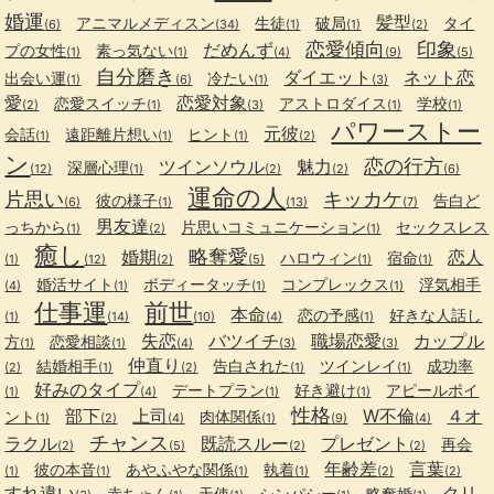
婚運
髪型
アニマルメディスン
生徒
破局
タイ
(6)
(34)
(1)
(1)
(2)
恋愛傾向
印象
だめんず
プの女性
素っ気ない
(1)
(1)
(4)
(9)
(5)
自分磨き
ダイエット
ネット恋
出会い運
冷たい
(1)
(6)
(1)
(3)
愛
恋愛対象
恋愛スイッチ
アストロダイス
学校
(2)
(1)
(3)
(1)
(1)
パワーストー
元彼
会話
遠距離片想い
ヒント
(1)
(1)
(1)
(2)
ン
恋の行方
ツインソウル
魅力
深層心理
(12)
(1)
(2)
(2)
(6)
運命の人
片思い
キッカケ
彼の様子
告白ど
(6)
(1)
(13)
(7)
男友達
っちから
片思いコミュニケーション
セックスレス
(1)
(2)
(1)
癒し
略奪愛
婚期
恋人
ハロウィン
宿命
(1)
(12)
(2)
(5)
(1)
(1)
婚活サイト
ボディータッチ
コンプレックス
浮気相手
(4)
(1)
(1)
(1)
仕事運
前世
本命
恋の予感
好きな人話し
(1)
(14)
(10)
(4)
(1)
失恋
バツイチ
職場恋愛
カップル
方
恋愛相談
(1)
(1)
(4)
(3)
(3)
仲直り
結婚相手
告白された
ツインレイ
成功率
(2)
(1)
(2)
(1)
(1)
好みのタイプ
デートプラン
好き避け
アピールポイ
(1)
(4)
(1)
(1)
性格
部下
上司
W不倫
４オ
ント
肉体関係
(1)
(2)
(4)
(1)
(9)
(4)
チャンス
ラクル
既読スルー
プレゼント
再会
(2)
(5)
(2)
(2)
年齢差
言葉
彼の本音
あやふやな関係
執着
(1)
(1)
(1)
(1)
(2)
(2)
すれ違い
クリ
赤ちゃん
天使
シンパシー
略奪婚