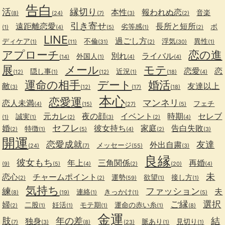
告白
活
縁切り
本性
報われぬ恋
音楽
(8)
(24)
(7)
(3)
(2)
引き寄せ
遠距離恋愛
長所と短所
劣等感
ボ
(1)
(4)
(5)
(1)
(2)
LINE
過ごし方
ディケア
不倫
浮気
異性
(1)
(11)
(31)
(2)
(30)
(1)
アプローチ
恋の進
別れ
ライバル
外国人
(14)
(1)
(4)
(4)
展
メール
モテ
恋愛
恋
隠し事
近況
(12)
(1)
(12)
(1)
(18)
(4)
運命の相手
デート
婚活
敵
友達以上
(3)
(12)
(17)
(18)
本心
恋愛運
マンネリ
恋人未満
フェチ
(4)
(15)
(27)
(5)
元カレ
夜の顔
イベント
時期
セレブ
誠実
(1)
(1)
(2)
(3)
(2)
(4)
セフレ
婚
彼女持ち
家庭
告白失敗
特徴
(2)
(1)
(5)
(4)
(2)
(3)
開運
恋愛成就
友達
外出自粛
メッセージ
(24)
(7)
(55)
(3)
良縁
彼女もち
年上
三角関係
再婚
(9)
(5)
(4)
(2)
(20)
(4)
未
恋心
チャームポイント
運勢
欲望
接し方
(2)
(2)
(59)
(1)
(1)
気持ち
練
ファッション
夫
連絡
きっかけ
(8)
(19)
(1)
(1)
(5)
ご縁
選択
婦
二股
妊活
モテ期
運命の赤い糸
(2)
(1)
(1)
(1)
(1)
(8)
金運
肢
年の差
結
独身
脈あり
見切り
(7)
(3)
(8)
(23)
(1)
(1)