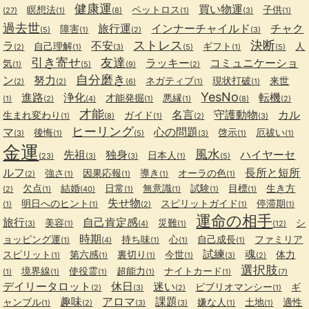
健康運
買い物運
瞑想法
ペットロス
子供
(27)
(1)
(8)
(1)
(3)
(1)
過去世
旅行運
インナーチャイルド
チャク
障害
(5)
(1)
(2)
(3)
ストレス
決断
ラ
不安
自己理解
ギフト
人
(2)
(1)
(3)
(5)
(1)
(5)
引き寄せ
友達
ラッキー
コミュニケーショ
気
(1)
(5)
(9)
(2)
自分磨き
ン
努力
ネガティブ
現状打破
来世
(2)
(2)
(6)
(1)
(1)
YesNo
進路
浄化
転機
才能発掘
悪縁
(1)
(2)
(4)
(1)
(1)
(8)
(2)
才能
名言
守護動物
カル
生まれ変わり
ガイド
(1)
(8)
(1)
(2)
(3)
ヒーリング
マ
心の問題
後悔
啓示
厄祓い
(3)
(1)
(5)
(3)
(1)
(1)
金運
風水
先祖
独身
ハイヤーセ
日本人
(23)
(3)
(3)
(1)
(5)
ルフ
長所と短所
強さ
因果応報
導き
オーラの色
(2)
(1)
(1)
(1)
(1)
欠点
結婚
日常
無意識
試験
目標
生き方
(2)
(1)
(40)
(1)
(1)
(1)
(1)
失せ物
明日へのヒント
スピリットガイド
停滞期
(1)
(1)
(2)
(1)
(1)
運命の相手
旅行
自己肯定感
美容
災難
シ
(3)
(1)
(4)
(1)
(12)
時期
ョッピング運
持ち味
心
自己成長
ファミリア
(1)
(4)
(1)
(1)
(1)
試練
魂
スピリット
第六感
裏切り
今世
体力
(1)
(1)
(1)
(1)
(3)
(2)
選択肢
境界線
使役霊
超能力
ナイトカード
(1)
(1)
(1)
(1)
(1)
(7)
デイリータロット
休日
迷い
ビブリオマンシー
ギ
(2)
(3)
(2)
(1)
趣味
アロマ
課題
ャンブル
嫌な人
土地
適性
(1)
(2)
(3)
(3)
(1)
(1)