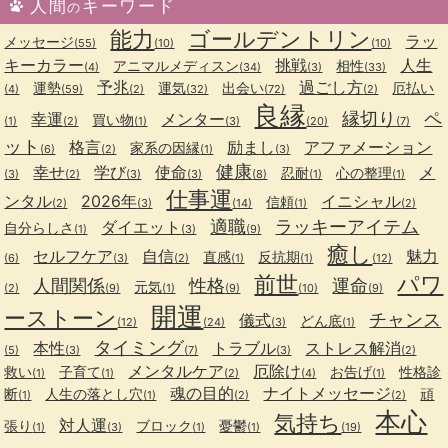
人間
キーワード
の
能力
ゴールデントリン
ラッ
メッセージ
(55)
(10)
(10)
キーカラー
挑戦
人生
アニマルメディスン
相性
(4)
(34)
(3)
(33)
予兆
過ごし方
運勢
運気
出会い
厄払い
(4)
(59)
(2)
(32)
(72)
(2)
良縁
縁切り
ペ
幸運
メンター
買い物
(1)
(2)
(1)
(3)
(20)
(7)
ット
格言
励まし
アファメーション
家系の因縁
(6)
(2)
(1)
(3)
健康
幸せ
学び
使命
メ
忍耐
心の整理
(3)
(2)
(3)
(3)
(8)
(1)
(1)
仕事運
ンタル
2026年
イニシャル
信頼
(2)
(3)
(14)
(1)
(2)
適職
ラッキーアイテム
ダイエット
自分らしさ
(1)
(3)
(9)
癒し
セルフケア
自信
魅力
直感
反抗期
(6)
(3)
(2)
(1)
(1)
(12)
前世
パワ
人間関係
性格
運命
元気
(2)
(9)
(1)
(9)
(10)
(9)
開運
ーストーン
チャンス
儀式
どん底
(12)
(24)
(3)
(1)
タイミング
本性
トラブル
ストレス解消
(5)
(3)
(7)
(3)
(2)
メンタルケア
厄除け
救い
子育て
お告げ
性格診
(1)
(1)
(2)
(4)
(1)
魂の目的
ナイトメッセージ
断
人生の落とし穴
頑
(1)
(1)
(2)
(2)
本心
気持ち
対人運
張り
ブロック
憂鬱
(1)
(3)
(1)
(1)
(19)