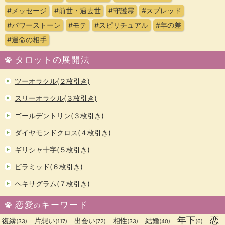
#メッセージ
#前世・過去世
#守護霊
#スプレッド
#パワーストーン
#モテ
#スピリチュアル
#年の差
#運命の相手
タロットの展開法
ツーオラクル(２枚引き)
スリーオラクル(３枚引き)
ゴールデントリン(３枚引き)
ダイヤモンドクロス(４枚引き)
ギリシャ十字(５枚引き)
ピラミッド(６枚引き)
ヘキサグラム(７枚引き)
恋愛
キーワード
の
年下
恋
復縁
片想い
出会い
相性
結婚
(33)
(117)
(72)
(33)
(40)
(6)