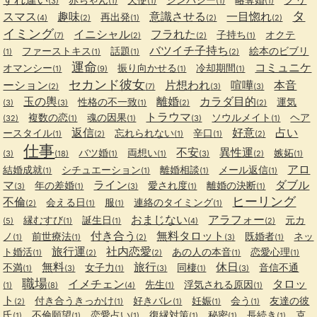
(3)
(1)
(1)
(1)
(1)
タ
スマス
趣味
意識させる
一目惚れ
再出発
(4)
(2)
(1)
(2)
(2)
イミング
イニシャル
フラれた
子持ち
オクテ
(7)
(2)
(2)
(1)
バツイチ子持ち
ファーストキス
話題
絵本のビブリ
(1)
(1)
(1)
(2)
運命
コミュニケ
オマンシー
振り向かせる
冷却期間
(1)
(9)
(1)
(1)
セカンド彼女
ーション
片想われ
喧嘩
本音
(2)
(7)
(3)
(3)
玉の輿
離婚
カラダ目的
性格の不一致
運気
(3)
(3)
(1)
(2)
(2)
トラウマ
複数の恋
魂の因果
ソウルメイト
ヘア
(32)
(1)
(1)
(3)
(1)
返信
好意
占い
ースタイル
忘れられない
辛口
(1)
(2)
(1)
(1)
(2)
仕事
不安
異性運
バツ婚
両想い
嫉妬
(3)
(18)
(1)
(1)
(3)
(2)
(1)
アロ
結婚成就
シチュエーション
離婚相談
メール返信
(1)
(1)
(1)
(1)
マ
ライン
ダブル
年の差婚
愛され度
離婚の決断
(3)
(1)
(3)
(1)
(1)
ヒーリング
不倫
会える日
服
連絡のタイミング
(2)
(1)
(1)
(1)
おまじない
アラフォー
縁むすび
誕生日
元カ
(5)
(1)
(1)
(4)
(2)
付き合う
無料タロット
ノ
前世療法
既婚者
ネッ
(1)
(1)
(2)
(3)
(1)
旅行運
社内恋愛
ト婚活
あの人の本音
恋愛心理
(1)
(2)
(2)
(1)
(1)
無料
旅行
休日
不満
女子力
同棲
音信不通
(1)
(3)
(1)
(3)
(1)
(3)
職場
イメチェン
タロッ
先生
浮気される原因
(1)
(8)
(4)
(1)
(1)
ト
付き合うきっかけ
好きバレ
妊娠
会う
友達の彼
(2)
(1)
(1)
(1)
(1)
氏
不倫願望
恋愛占い
復縁対策
秘密
長続き
克
(1)
(1)
(1)
(1)
(1)
(1)