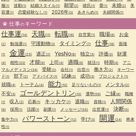
願望
未婚
服
波動
結婚スタイル
彼氏
愛
美
(1)
(1)
(1)
(2)
(1)
(1)
(2)
2026年
容運
恋愛経験なし
あきらめ
夫婦関係
(1)
(1)
(3)
(1)
(1)
仕事
キーワード
の
仕事運
天職
転職
職場
お金
自営業
(14)
(11)
(18)
(1)
(8)
仕事
タイミング
守護動物
勉強運
面接
(2)
(1)
(3)
(7)
(18)
金運
YesNo
適正
独立
評価
財運
(1)
(23)
(2)
(8)
(3)
(3)
才能
適職
上司
時期
相性
就活
アニ
(4)
(33)
(8)
(4)
(9)
(1)
(4)
受験
働き方
マルメディスン
会社
出世
キーワー
(34)
(2)
(1)
(1)
(2)
部下
試練
成功
ド
アドバイス
プロジェクト
(1)
(2)
(1)
(3)
(3)
(1)
能力
就職
トーテム
メンタル
足りないもの
(4)
(4)
(10)
(1)
(2)
ゴールデントリン
ご縁
不安
運勢
職種
(3)
(10)
(59)
(8)
キッカケ
人間関係
収入
退職
応募
資格
(1)
(2)
(1)
(7)
(2)
(1)
決断
採用
活躍
副業
メッセージ
出世運
(9)
(1)
(1)
(1)
(55)
(1)
(5)
開運
パワーストーン
学び
集中力
将来
(1)
(12)
(3)
(24)
性
(1)