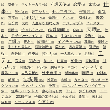
仕
守護天使
恋愛
家族
成長
ラッキーカラ−
(1)
(1)
(1)
(2)
(4)
(2)
事
セルフラブ
守護霊
勇気
気づき
苦手な人
(18)
(1)
(1)
(2)
(2)
おまじない
未婚
言霊
母親
インコ
引越し
(2)
(1)
(4)
(1)
(1)
(1)
自分
犬
人生が映画なら
ポジティブ
ハムスター
(2)
(1)
(1)
(1)
(1)
天職
恋愛傾向
チャレンジ
判断
合格
絵
(1)
(1)
(3)
(9)
(1)
(11)
モチベーション
言葉
本
生きづらさ
投資
故人
(1)
(2)
(2)
(1)
(1)
ご縁
イメチェン
親友
輪廻転生
尊重
魔除け
(1)
(8)
(1)
(1)
(4)
(1)
生まれた意味
適職診断
同性
潜在意識
選択
朗
(1)
(1)
(1)
(1)
(1)
(1)
モ
お守り
報
自分軸
停滞
一人暮らし
退屈
(1)
(1)
(1)
(2)
(1)
(1)
テ
受験
変化
引
育児
前兆
妨害
家族運
(18)
(1)
(2)
(1)
(1)
(2)
(1)
マンネリ
っ越し
霊能力
HSP
胸騒ぎ
ネコ
(3)
(1)
(1)
(1)
(1)
(5)
外出自粛
喧嘩
厄落とし
自己分析
断捨離
お財布
(1)
(1)
(3)
(1)
(3)
恋愛運
願望
性質
吉報
うさぎ
ラッキーア
(1)
(2)
(15)
(1)
(1)
(1)
エネルギーバンパイア
クション
チャネリング
予言
(1)
(1)
(1)
(2)
無料タロット
トー
夢
虫の知らせ
予想
気分転換
(1)
(3)
(1)
(1)
(1)
テム
2025年
子供の気持ち
手放す
希望
疲れ
(4)
(1)
(1)
(1)
(1)
(1)
仲直り
将来
リラックス
(1)
(1)
(2)