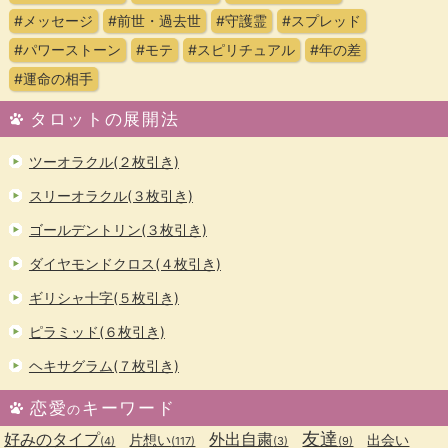
#メッセージ
#前世・過去世
#守護霊
#スプレッド
#パワーストーン
#モテ
#スピリチュアル
#年の差
#運命の相手
タロットの展開法
ツーオラクル(２枚引き)
スリーオラクル(３枚引き)
ゴールデントリン(３枚引き)
ダイヤモンドクロス(４枚引き)
ギリシャ十字(５枚引き)
ピラミッド(６枚引き)
ヘキサグラム(７枚引き)
恋愛
キーワード
の
友達
好みのタイプ
外出自粛
片想い
出会い
(4)
(117)
(3)
(9)