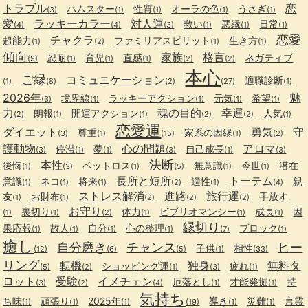
トラブル
恋
ハムスター
性質
オーラの色
うさぎ
(3)
(1)
(1)
(1)
(1)
愛
ラッキーカラー
対人運
救い
悪縁
日常
(4)
(4)
(3)
(1)
(1)
(1)
恋愛
チャクラ
超能力
ファミリアスピリット
生き方
(1)
(2)
(1)
(1)
傾向
家族
格言
忍耐
育児
直感
ネガティブ
(9)
(1)
(1)
(1)
(2)
(2)
本心
ご縁
コミュニケーション
適職診断
(1)
(8)
(2)
(27)
(1)
2026年
魅
境界線
ラッキーアクション
元気
希望
(3)
(1)
(1)
(1)
(1)
力
魂の目的
幸運
朗報
開運アクション
人気
(2)
(1)
(1)
(2)
(2)
(1)
恋愛運
ダイエット
勇気
守
尊重
家系の因縁
(3)
(1)
(15)
(1)
(2)
護動物
心の問題
アロマ
停滞
夢
自己成長
(3)
(1)
(1)
(3)
(1)
(3)
決断
本性
後悔
ペットロス
無意識
今世
潜在
(1)
(3)
(1)
(5)
(1)
(1)
長所と短所
トーテム
意識
ネコ
将来
適性
親
(1)
(1)
(1)
(2)
(1)
(4)
ストレス解消
進路
旅行運
友
お財布
手放す
(1)
(1)
(2)
(2)
(2)
お守り
裏切り
体力
ビブリオマンシー
成長
因
(1)
(1)
(2)
(1)
(1)
(1)
縁切り
果応報
故人
自分
心の整理
ブロック
(1)
(1)
(1)
(1)
(7)
(1)
癒し
自分磨き
チャンス
ヒー
子供
相性
(12)
(6)
(5)
(1)
(33)
リング
転機
独身
無料タ
ショッピング運
疲れ
(5)
(2)
(1)
(3)
(1)
ロット
受験
イメチェン
厄落とし
才能発掘
持
(3)
(2)
(4)
(1)
(1)
気持ち
ち味
頑張り
2025年
導き
災難
言霊
(1)
(1)
(1)
(19)
(1)
(1)