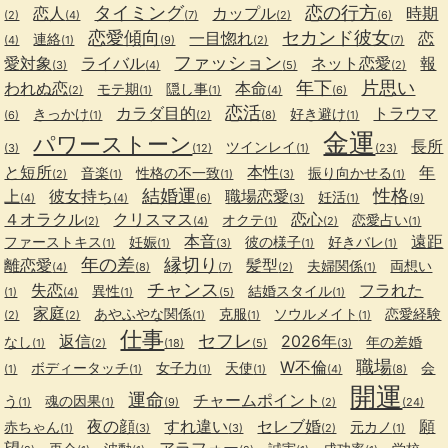
タイミング
恋の行方
恋人
カップル
時期
(2)
(4)
(7)
(2)
(6)
恋愛傾向
セカンド彼女
一目惚れ
恋
連絡
(4)
(1)
(9)
(2)
(7)
ファッション
愛対象
ライバル
ネット恋愛
報
(3)
(4)
(5)
(2)
年下
片思い
われぬ恋
本命
モテ期
隠し事
(2)
(1)
(1)
(4)
(6)
恋活
カラダ目的
トラウマ
きっかけ
好き避け
(6)
(1)
(2)
(8)
(1)
金運
パワーストーン
長所
ツインレイ
(3)
(12)
(1)
(23)
と短所
本性
年
音楽
性格の不一致
振り向かせる
(2)
(1)
(1)
(3)
(1)
結婚運
性格
上
彼女持ち
職場恋愛
妊活
(4)
(4)
(6)
(3)
(1)
(9)
４オラクル
クリスマス
恋心
オクテ
恋愛占い
(2)
(4)
(1)
(2)
(1)
本音
遠距
ファーストキス
妊娠
彼の様子
好きバレ
(1)
(1)
(3)
(1)
(1)
年の差
縁切り
離恋愛
髪型
夫婦関係
両想い
(4)
(8)
(7)
(2)
(1)
チャンス
失恋
フラれた
異性
結婚スタイル
(1)
(4)
(1)
(5)
(1)
家庭
あやふやな関係
克服
ソウルメイト
恋愛経験
(2)
(2)
(1)
(1)
(1)
仕事
セフレ
返信
2026年
なし
年の差婚
(1)
(2)
(18)
(5)
(3)
職場
W不倫
ボディータッチ
女子力
天使
会
(1)
(1)
(1)
(1)
(4)
(8)
開運
運命
チャームポイント
う
魂の因果
(1)
(1)
(9)
(2)
(24)
夜の顔
すれ違い
セレブ婚
願
赤ちゃん
元カノ
(1)
(3)
(3)
(2)
(1)
望
アラフォー