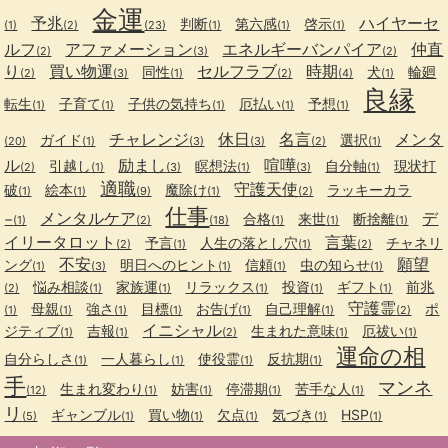
金運
予兆
ハイヤーセ
判断
第六感
啓示
(1)
(2)
(23)
(1)
(1)
(1)
ルフ
アファメーション
エネルギーバンパイア
仲直
(2)
(3)
(2)
り
買い物運
セルフラブ
時期
同性
犬
輪廻
(2)
(3)
(1)
(2)
(4)
(1)
良縁
転生
子育て
子供の気持ち
厄払い
予想
(1)
(1)
(1)
(1)
(1)
チャレンジ
休日
名言
メンタ
ガイド
選択
(20)
(1)
(3)
(3)
(2)
(1)
ル
励まし
喧嘩
引越し
瞑想法
自分軸
現状打
(2)
(1)
(3)
(1)
(3)
(1)
適職
守護天使
破
絵本
魔除け
ラッキーカラ
(1)
(1)
(9)
(1)
(2)
仕事
メンタルケア
デ
−
合格
来世
断捨離
(1)
(2)
(18)
(1)
(1)
(1)
イリータロット
言葉
予言
人生の落とし穴
チャネリ
(2)
(1)
(1)
(2)
不安
願望
ング
明日へのヒント
信頼
虫の知らせ
(1)
(3)
(1)
(1)
(1)
悩み相談
家族運
リラックス
投資
ギフト
前兆
(2)
(1)
(1)
(1)
(1)
(1)
守護霊
母親
強さ
目標
お告げ
自己理解
ポ
(1)
(1)
(1)
(1)
(1)
(1)
(2)
イニシャル
ジティブ
吉報
生まれた意味
厄祓い
(1)
(1)
(2)
(1)
(1)
運命の相
自分らしさ
一人暮らし
使役霊
反抗期
(1)
(1)
(1)
(1)
手
マンネ
生まれ変わり
妨害
停滞期
苦手な人
(12)
(1)
(1)
(1)
(1)
リ
ギャンブル
買い物
欠点
気づき
HSP
(5)
(1)
(1)
(1)
(1)
(1)