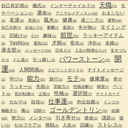
天職
自己肯定感
儀式
インナーチャイルド
モ
(4)
(3)
(3)
(11)
運命
チベーション
おまじない
アニマルメディスン
(2)
(9)
(34)
友達
風水
健康
過ごし方
美容
運勢
(4)
(9)
(1)
(5)
(8)
(2)
(59)
タイミング
失せ物
自己分析
出会い
憂鬱
退屈
(1)
(72)
(1)
(1)
(2)
前世
ラッキーアイテム
厄除け
趣味
心
(7)
(4)
(1)
(2)
(10)
YesNo
才能
変化
浄化
未婚
運気
(6)
(8)
(32)
(8)
(2)
(4)
(2)
過去世
メッセージ
日本人
人生が映画なら
生きづら
(5)
(55)
(1)
(1)
開
パワーストーン
引っ越し
さ
どん底
(1)
(1)
(3)
(12)
運
人間関係
ナイトメッセージ
スピリットガイド
(24)
(9)
(1)
能力
モテ
健康運
学び
旅行
幸せ
(2)
(3)
(10)
(3)
(18)
(8)
ペッ
ラッキー
先祖
霊能力
性格診断
障害
(2)
(2)
(3)
(1)
(1)
(1)
ト
性格
選択肢
気分転換
土地
ナイトカード
(6)
(1)
(1)
(9)
(7)
仕事運
カルマ
自信
外出自粛
インコ
(1)
(3)
(2)
(14)
(3)
(1)
ゴールデントリン
魂
胸騒ぎ
試験
結婚
(1)
(2)
(1)
(10)
引き寄せ
努力
メンター
使命
課題
迷
(40)
(2)
(3)
(5)
(3)
(3)
ストレス
い
セルフケア
挑戦
人生
試練
(2)
(3)
(3)
(4)
(3)
(5)