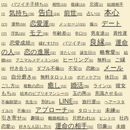
バツイチ子持ち
元彼
相性
復縁
結婚相手
(72)
(2)
(33)
(33)
(2)
告白
本心
気持ち
前世
占い
(1)
(19)
(24)
(10)
(3)
恋愛運
デート
運勢
メッセージ
服
(27)
(59)
(15)
(55)
(1)
モテ
年齢差
男友達
異性運
浮気
辛口
(17)
(30)
(18)
(2)
(1)
(2)
良縁
運命
恋愛成就
バツイチ
縁むすび
(2)
(7)
(1)
(3)
(20)
の人
恋の進展
略奪愛
冷たい
誕生日
結
(13)
(12)
(1)
(1)
(5)
ヒーリング
ご縁
無料
婚
アニマルメディスン
(40)
(34)
(5)
(3)
メール
付き合う
ダブル不倫
不安
恋敵
(8)
(2)
(2)
(3)
(3)
自分磨き
無料タロット
休日
過
ボディケア
(12)
(6)
(3)
(1)
(3)
癒し
婚活
彼女
ごし方
ライン
複数の恋
(2)
(1)
(12)
(18)
(3)
もち
玉の輿
意識させる
絵本のビブリオマンシー
(5)
(1)
(3)
(2)
LINE
別れ
旅行運
不倫願望
先生
ヘアースタ
(1)
(1)
(4)
(11)
(2)
アプローチ
未練
タロット
イル
不倫
(1)
(31)
(14)
(2)
(8)
引き寄せ
趣味
片想われ
社内
離婚相談
ヒント
(5)
(2)
(1)
(3)
(1)
運命の相手
印象
恋愛
未婚
好きな人話し方
(2)
(1)
(12)
(5)