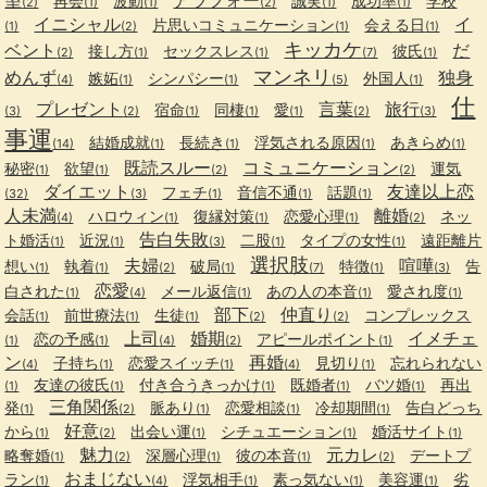
再会
波動
誠実
成功率
学校
(2)
(1)
(1)
(2)
(1)
(1)
イニシャル
イ
片思いコミュニケーション
会える日
(1)
(2)
(1)
(1)
キッカケ
ベント
だ
接し方
セックスレス
彼氏
(2)
(1)
(1)
(7)
(1)
マンネリ
めんず
独身
嫉妬
シンパシー
外国人
(4)
(1)
(1)
(5)
(1)
仕
プレゼント
言葉
旅行
宿命
同棲
愛
(3)
(2)
(1)
(1)
(1)
(2)
(3)
事運
結婚成就
長続き
浮気される原因
あきらめ
(14)
(1)
(1)
(1)
(1)
既読スルー
コミュニケーション
秘密
欲望
運気
(1)
(1)
(2)
(2)
ダイエット
友達以上恋
フェチ
音信不通
話題
(32)
(3)
(1)
(1)
(1)
人未満
離婚
ハロウィン
復縁対策
恋愛心理
ネッ
(4)
(1)
(1)
(1)
(2)
告白失敗
ト婚活
近況
二股
タイプの女性
遠距離片
(1)
(1)
(3)
(1)
(1)
選択肢
夫婦
喧嘩
想い
執着
破局
特徴
告
(1)
(1)
(2)
(1)
(7)
(1)
(3)
恋愛
白された
メール返信
あの人の本音
愛され度
(1)
(4)
(1)
(1)
(1)
部下
仲直り
会話
前世療法
生徒
コンプレックス
(1)
(1)
(1)
(2)
(2)
上司
婚期
イメチェ
恋の予感
アピールポイント
(1)
(1)
(4)
(2)
(1)
ン
再婚
子持ち
恋愛スイッチ
見切り
忘れられない
(4)
(1)
(1)
(4)
(1)
友達の彼氏
付き合うきっかけ
既婚者
バツ婚
再出
(1)
(1)
(1)
(1)
(1)
三角関係
発
脈あり
恋愛相談
冷却期間
告白どっち
(1)
(2)
(1)
(1)
(1)
好意
から
出会い運
シチュエーション
婚活サイト
(1)
(2)
(1)
(1)
(1)
魅力
元カレ
略奪婚
深層心理
彼の本音
デートプ
(1)
(2)
(1)
(1)
(2)
おまじない
ラン
浮気相手
素っ気ない
美容運
劣
(1)
(4)
(1)
(1)
(1)