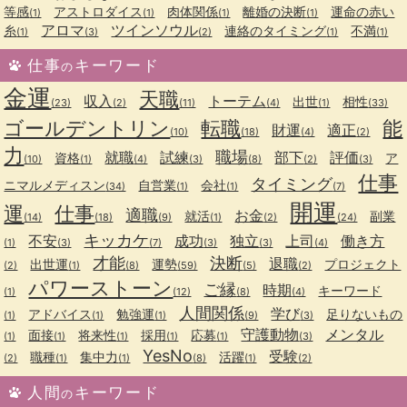
等感
アストロダイス
肉体関係
離婚の決断
運命の赤い
(1)
(1)
(1)
(1)
アロマ
ツインソウル
糸
連絡のタイミング
不満
(1)
(3)
(2)
(1)
(1)
仕事
キーワード
の
金運
天職
収入
トーテム
出世
相性
(23)
(2)
(11)
(4)
(1)
(33)
ゴールデントリン
転職
能
財運
適正
(10)
(18)
(4)
(2)
力
職場
就職
試練
部下
評価
資格
ア
(10)
(1)
(4)
(3)
(8)
(2)
(3)
仕事
タイミング
ニマルメディスン
自営業
会社
(34)
(1)
(1)
(7)
開運
運
仕事
適職
お金
就活
副業
(14)
(18)
(9)
(1)
(2)
(24)
キッカケ
不安
成功
独立
上司
働き方
(1)
(3)
(7)
(3)
(3)
(4)
才能
決断
退職
出世運
運勢
プロジェクト
(2)
(1)
(8)
(59)
(5)
(2)
パワーストーン
ご縁
時期
キーワード
(1)
(12)
(8)
(4)
人間関係
学び
アドバイス
勉強運
足りないもの
(1)
(1)
(1)
(9)
(3)
守護動物
メンタル
面接
将来性
採用
応募
(1)
(1)
(1)
(1)
(1)
(3)
YesNo
受験
職種
集中力
活躍
(2)
(1)
(1)
(8)
(1)
(2)
人間
キーワード
の