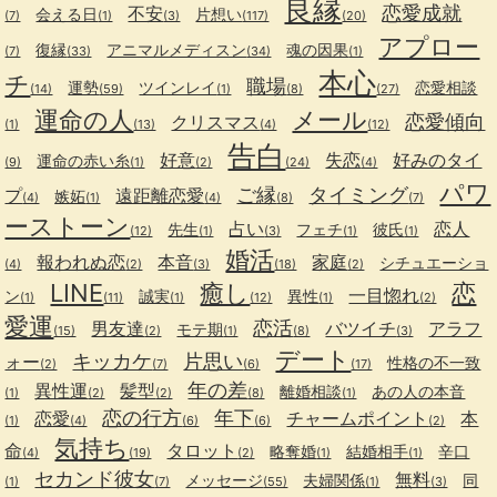
良縁
恋愛成就
不安
会える日
片想い
(7)
(1)
(3)
(117)
(20)
アプロー
復縁
アニマルメディスン
魂の因果
(7)
(33)
(34)
(1)
本心
チ
職場
運勢
ツインレイ
恋愛相談
(14)
(59)
(1)
(8)
(27)
運命の人
メール
恋愛傾向
クリスマス
(1)
(13)
(4)
(12)
告白
好意
失恋
好みのタイ
運命の赤い糸
(9)
(1)
(2)
(24)
(4)
パワ
ご縁
タイミング
プ
遠距離恋愛
嫉妬
(4)
(1)
(4)
(8)
(7)
ーストーン
占い
恋人
先生
フェチ
彼氏
(12)
(1)
(3)
(1)
(1)
婚活
報われぬ恋
本音
家庭
シチュエーショ
(4)
(2)
(3)
(18)
(2)
LINE
癒し
恋
一目惚れ
ン
誠実
異性
(1)
(11)
(1)
(12)
(1)
(2)
愛運
恋活
男友達
バツイチ
アラフ
モテ期
(15)
(2)
(1)
(8)
(3)
デート
キッカケ
片思い
ォー
性格の不一致
(2)
(7)
(6)
(17)
年の差
異性運
髪型
離婚相談
あの人の本音
(1)
(2)
(2)
(8)
(1)
恋の行方
年下
恋愛
チャームポイント
本
(1)
(4)
(6)
(6)
(2)
気持ち
命
タロット
略奪婚
結婚相手
辛口
(4)
(19)
(2)
(1)
(1)
セカンド彼女
無料
メッセージ
夫婦関係
同
(1)
(7)
(55)
(1)
(3)