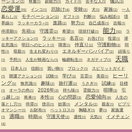
ーション
儀式
尊重
超能力
ガイド
苦手な人
(2)
(1)
(1)
(1)
(1)
(3)
恋愛運
厄除け
受験
家族
インコ
犬
一人
(15)
(1)
(4)
(2)
(1)
(2)
モチベーション
暮らし
ギフト
判断
悩み相談
境
(1)
(2)
(1)
(1)
(1)
進路
努力
界線
ラッキーカラ−
自己成長
吉報
(1)
(1)
(2)
(2)
(1)
(1)
能力
先祖
守護霊
停滞期
希望
現状打破
ラ
(1)
(3)
(2)
(1)
(1)
(10)
ラッキー
名言
ッキーアクション
お告げ
投資
潜
(1)
(2)
(2)
(1)
(1)
仲直り
守護動物
在意識
明日へのヒント
障害
同
(1)
(1)
(1)
(2)
(3)
エネルギーバンパイア
性
母親
生まれ変わり
頑張り
(1)
(1)
(1)
(2)
天職
予想
人生が映画なら
輪廻転生
ネガティブ
(1)
(1)
(1)
(1)
(1)
日本人
信頼
買い物
ブロック
スピリットガイド
(11)
(1)
(1)
(1)
(1)
ヒーリ
学び
開運アクション
試験
言霊
美容
(1)
(1)
(1)
(3)
(1)
(1)
ング
趣味
旅行運
試練
無意識
うさぎ
目標
(5)
(1)
(2)
(2)
(1)
(3)
2026年
喧嘩
引
オーラの色
持ち味
霊能力
(1)
(1)
(3)
(1)
(1)
(3)
恋愛傾向
っ越し
本性
心の問題
将来
人生の
(3)
(1)
(3)
(3)
(9)
メンタル
落とし穴
停滞
啓示
妨害
親友
ビブリ
(1)
(1)
(1)
(1)
(2)
(1)
オマンシー
お財布
ペットロス
胸騒ぎ
夢
家族運
(1)
(1)
(1)
(1)
(1)
適職
時期
守護天使
イメチェン
適性
元気
(1)
(9)
(4)
(2)
(1)
(1)
(4)