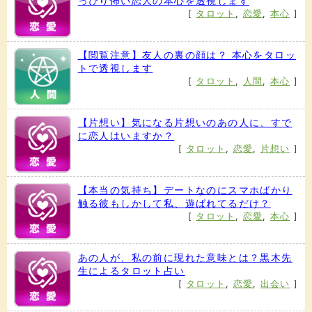
っぴり怖い恋人の本心を透視します
[
タロット
,
恋愛
,
本心
]
【閲覧注意】友人の裏の顔は？ 本心をタロッ
トで透視します
[
タロット
,
人間
,
本心
]
【片想い】気になる片想いのあの人に、すで
に恋人はいますか？
[
タロット
,
恋愛
,
片想い
]
【本当の気持ち】デートなのにスマホばかり
触る彼もしかして私、遊ばれてるだけ？
[
タロット
,
恋愛
,
本心
]
あの人が、私の前に現れた意味とは？黒木先
生によるタロット占い
[
タロット
,
恋愛
,
出会い
]