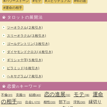
#パワーストーン
#モテ
#スピリチュアル
#年の差
#運命の相手
タロットの展開法
ツーオラクル(２枚引き)
スリーオラクル(３枚引き)
ゴールデントリン(３枚引き)
ダイヤモンドクロス(４枚引き)
ギリシャ十字(５枚引き)
ピラミッド(６枚引き)
ヘキサグラム(７枚引き)
恋愛
キーワード
の
恋の進展
モテ
運命
不倫
克服
結婚
(31)
(1)
(40)
(12)
(18)
の相手
縁切り
部下
出会い
相性
浮気
(12)
(72)
(33)
(2)
(30)