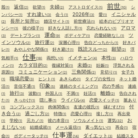
前世
返信
夫婦
股
欲望
アストロダイス
シ
(1)
(2)
(1)
(2)
(1)
(10)
すれ違い
2026年
イニシャル
ンパシー
会う
愛
(1)
(3)
(1)
(3)
(1)
長所と短所
婚活サイト
前世療法
絵本のビブリオマ
(2)
(2)
(1)
(1)
アロマ
ンシー
彼の様子
好きな人話し方
忘れられない
(1)
(1)
(1)
(1)
運命
ツ
デートプラン
ボディケア
恋愛経験なし
(3)
(1)
(9)
(1)
(1)
インソウル
旅行運
深層心理
告白どっちから
好きバ
(2)
(2)
(1)
(1)
既読スルー
願望
レ
あやふやな関係
好き避け
浮
(1)
(1)
(1)
(2)
(2)
仕事
イメチェン
本性
気相手
両想い
ハロウ
(1)
(18)
(1)
(4)
(3)
カラダ目的
未婚
ィン
復縁対策
妊娠
浮気される
(1)
(2)
(1)
(2)
(1)
コミュニケーション
三角関係
原因
見切り
女子力
(1)
(2)
(2)
(1)
職場恋愛
ヒント
あきらめ
タイプの女性
ネット婚
(1)
(3)
(1)
(1)
(1)
印象
活
音信不通
連絡のタイミング
恋の予感
連絡
(1)
(1)
(5)
(1)
(1)
旅行
離婚
波動
外国人
不満
妊活
告白され
(1)
(3)
(1)
(1)
(1)
(1)
(2)
ライバル
た
きっかけ
隠し事
恋愛スイッチ
脈あり
(1)
(1)
(1)
(4)
(1)
付
コンプレックス
肉体関係
友達の彼氏
縁むすび
(1)
(1)
(1)
(1)
(1)
き合う
過ごし方
特徴
恋愛心理
接し方
再出発
(2)
(2)
(1)
(1)
(1)
お
学校
元カノ
彼の本音
ソウルメイト
運気
(1)
(1)
(1)
(1)
(1)
(32)
まじない
結婚成就
メール返信
素っ気ない
再会
宿
(4)
(1)
(1)
(1)
(1)
仕事運
ダイエット
命
ボディータッチ
結婚スタ
(1)
(1)
(14)
(3)