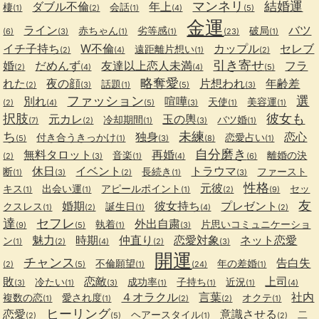
マンネリ
結婚運
ダブル不倫
年上
棲
会話
(1)
(2)
(1)
(4)
(5)
金運
ライン
バツ
赤ちゃん
劣等感
破局
(6)
(3)
(1)
(1)
(23)
(1)
イチ子持ち
W不倫
カップル
セレブ
遠距離片想い
(2)
(4)
(1)
(2)
引き寄せ
婚
だめんず
友達以上恋人未満
フラ
(2)
(4)
(4)
(5)
略奪愛
れた
夜の顔
片想われ
年齢差
話題
(2)
(3)
(1)
(5)
(3)
ファッション
選
別れ
喧嘩
天使
美容運
(2)
(4)
(5)
(3)
(1)
(1)
択肢
彼女も
元カレ
玉の輿
冷却期間
バツ婚
(7)
(2)
(1)
(3)
(1)
ち
未練
独身
恋心
付き合うきっかけ
恋愛占い
(5)
(1)
(3)
(8)
(1)
自分磨き
無料タロット
再婚
音楽
離婚の決
(2)
(3)
(1)
(4)
(6)
休日
イベント
トラウマ
断
長続き
ファースト
(1)
(3)
(2)
(1)
(3)
性格
元彼
キス
出会い運
アピールポイント
セッ
(1)
(1)
(1)
(2)
(9)
友
婚期
彼女持ち
プレゼント
クスレス
誕生日
(1)
(2)
(1)
(4)
(2)
達
セフレ
外出自粛
執着
片思いコミュニケーショ
(9)
(5)
(1)
(3)
魅力
時期
仲直り
恋愛対象
ネット恋愛
ン
(1)
(2)
(4)
(2)
(3)
開運
チャンス
告白失
不倫願望
年の差婚
(2)
(5)
(1)
(24)
(1)
敗
恋敵
上司
冷たい
成功率
子持ち
近況
(3)
(1)
(3)
(1)
(1)
(1)
(4)
４オラクル
言葉
社内
複数の恋
愛され度
オクテ
(1)
(1)
(2)
(2)
(1)
ヒーリング
恋愛
意識させる
ヘアースタイル
二
(2)
(5)
(1)
(2)