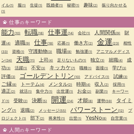
趣味
イル
服
生徒
既婚者
秘密
振り向かせる
(1)
(1)
(1)
(1)
(1)
(2)
(1)
仕事
キーワード
の
能力
転職
仕事運
人間関係
財
会社
(10)
(18)
(14)
(1)
(9)
金運
仕事
適職
運
働き方
応募
相性
(4)
(9)
(18)
(1)
(2)
(23)
職場
守護動物
資格
勉強運
アニマルメディス
(33)
(1)
(3)
(8)
(1)
天職
上司
独立
就職
成
ン
足りないもの
(34)
(11)
(4)
(1)
(3)
(4)
キッカケ
功
不安
学び
活躍
職種
面接
(3)
(1)
(3)
(7)
(1)
(1)
(3)
ゴールデントリン
評価
試練
アドバイス
(3)
(10)
(1)
(3)
ご縁
トーテム
メンタル
時期
収入
採用
(8)
(4)
(2)
(4)
(2)
(1)
適正
お金
就活
集中力
出世運
副業
キーワー
(2)
(1)
(1)
(1)
(2)
(1)
開運
決断
才能
タイミ
受験
ド
運勢
(1)
(2)
(5)
(24)
(8)
(59)
パワーストーン
ング
退職
メッセージ
プ
(7)
(2)
(55)
(12)
YesNo
部下
ロジェクト
将来性
出世
自営業
(1)
(2)
(1)
(1)
(8)
(1)
人間
キーワード
の