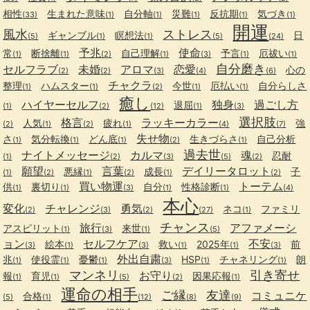
相性
生まれた意味
自分軸
災難
反抗期
気づき
(33)
(1)
(1)
(1)
(1)
(1)
開運
風水
ストレス
ギャンブル
瞑想法
日
(5)
(1)
(1)
(5)
(24)
予兆
使命
常
断捨離
自己理解
予言
厄祓い
(1)
(1)
(2)
(1)
(3)
(1)
(1)
自分磨き
セルフラブ
未婚
アロマ
恋愛
心の
(2)
(2)
(3)
(4)
(6)
チャクラ
整理
ハムスター
今世
厄払い
自分らしさ
(1)
(1)
(2)
(1)
(1)
癒し
ハイヤーセルフ
独身
過ごし方
退屈
(1)
(2)
(12)
(1)
(3)
選択肢
格言
ラッキーカラー
人気
疲れ
強
(2)
(1)
(2)
(1)
(4)
(7)
失せ物
さ
気分転換
どん底
生きづらさ
自己分析
(1)
(1)
(1)
(2)
(1)
過去世
ナイトメッセージ
カルマ
魂
忍耐
(1)
(2)
(3)
(5)
(2)
願望
言葉
デイリータロット
悪縁
成長
子
(1)
(2)
(1)
(2)
(1)
(2)
買い物運
トーテム
供
裏切り
自分
性格診断
(1)
(1)
(3)
(1)
(1)
(4)
本心
変化
チャレンジ
勇気
ネコ
ファミリ
(2)
(3)
(2)
(27)
(1)
チャンス
旅行
アファメーシ
アスピリット
来世
(1)
(3)
(1)
(5)
ョン
セルフケア
不安
絵本
救い
2025年
前
(3)
(1)
(3)
(1)
(1)
(3)
外出自粛
兆
使役霊
憂鬱
HSP
チャネリング
朗
(1)
(1)
(1)
(3)
(1)
(1)
マンネリ
引き寄せ
お守り
報
育児
因果応報
(1)
(1)
(5)
(2)
(1)
運命の相手
ご縁
友達
コミュニケ
合格
(5)
(1)
(12)
(8)
(9)