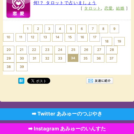
何!？ タロットで占いましょう
[
タロット
,
恋愛
,
結婚
]
<< Prev
1
2
3
4
5
6
7
8
9
10
11
12
13
14
15
16
17
18
19
20
21
22
23
24
25
26
27
28
34
29
30
31
32
33
35
36
37
Next >>
38
39
➡️ Twitter あみゅーのつぶやき
➡️ Instagram あみゅーのいんすた