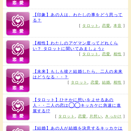
【印象】あの人は、わたしの事をどう思って
る？
[
タロット
,
恋愛
,
本音
]
【相性】わたしのアゲマン度ってどれくら
い？ タロットに聞いてみましょう♪
[
タロット
,
恋愛
,
相性
]
【未来】もしも彼と結婚したら、二人の未来
はどうなる・・？
[
タロット
,
恋愛
,
結婚
,
相性
]
【タロット】ひそかに想いをよせるあの
人・・二人の恋は◯◯キッカケに急速に進
展する!?
[
タロット
,
恋愛
,
片想い
,
きっかけ
]
【結婚】あの人が結婚を決意するキッカケは