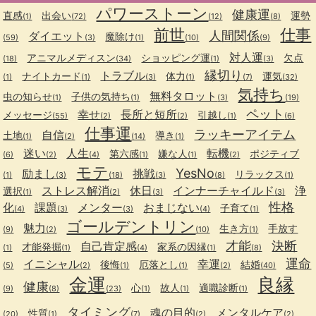
パワーストーン
健康運
直感
出会い
運勢
(1)
(72)
(12)
(8)
前世
仕事
人間関係
ダイエット
魔除け
(59)
(3)
(1)
(10)
(9)
対人運
アニマルメディスン
ショッピング運
欠点
(18)
(34)
(1)
(3)
縁切り
トラブル
ナイトカード
体力
運気
(1)
(1)
(3)
(1)
(7)
(32)
気持ち
無料タロット
虫の知らせ
子供の気持ち
(1)
(1)
(3)
(19)
ペット
幸せ
長所と短所
メッセージ
引越し
(55)
(2)
(2)
(1)
(6)
仕事運
ラッキーアイテム
自信
土地
導き
(1)
(2)
(14)
(1)
迷い
人生
転機
第六感
嫌な人
ポジティブ
(6)
(2)
(4)
(1)
(1)
(2)
モテ
YesNo
励まし
挑戦
リラックス
(1)
(3)
(18)
(3)
(8)
(1)
ストレス解消
休日
インナーチャイルド
浄
選択
(1)
(2)
(3)
(3)
性格
化
課題
メンター
おまじない
子育て
(4)
(3)
(3)
(4)
(1)
ゴールデントリン
魅力
生き方
手放す
(9)
(2)
(10)
(1)
才能
決断
自己肯定感
才能発掘
家系の因縁
(1)
(1)
(4)
(1)
(8)
運命
イニシャル
幸運
後悔
厄落とし
結婚
(5)
(2)
(1)
(1)
(2)
(40)
金運
良縁
健康
心
故人
適職診断
(9)
(8)
(23)
(1)
(1)
(1)
タイミング
魂の目的
メンタルケア
性質
(20)
(1)
(7)
(2)
(2)