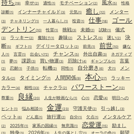
持ち
風水
幸せ
モチベーション
適性
性格
(19)
(2)
(1)
(2)
(5)
癒し
インナーチャイルド
メンター
診断
元気
(1)
(3)
(1)
(12)
仕事
ゴール
チャネリング
一人暮らし
投資
(3)
(1)
(1)
(1)
(18)
デントリン
挑戦
未婚
儀式
性質
試験
(10)
(1)
(3)
(2)
(1)
ストレス
決
ラッキー
趣味
迷い
魔除け
(3)
(2)
(1)
(2)
(5)
(2)
前世
断
デイリータロット
ギフト
前兆
嫌な
(5)
(1)
(2)
(1)
(10)
チャンス
外出自粛
人
言霊
出会い
ネガティブ
(1)
(1)
(72)
(5)
(3)
課題
買い物運
厄除け
言葉
夢
ギャンブル
(1)
(1)
(3)
(3)
(4)
(1)
自分磨き
転機
メン
忍耐
子供
同性
犬
(2)
(1)
(1)
(2)
(1)
(6)
(1)
本心
タイミング
人間関係
タル
ラッキー
(2)
(7)
(9)
(27)
パワーストーン
カラー
チャクラ
相性
(4)
(33)
(2)
(12)
良縁
恋愛
尊重
人生が映画なら
心
明日への
(1)
(20)
(1)
(1)
(4)
金運
守護天使
引っ越し
ヒント
悩み相談
(1)
(1)
(23)
(2)
(3)
ペット
旅行運
メンタルケア
どん底
自分
欠点
(6)
(1)
(2)
(1)
(1)
恋愛運
励まし
2025年
家系の因縁
無意識
(2)
(1)
(1)
(1)
(15)
独身
2026年
願望
人生の落とし穴
オーラの色
(3)
(3)
(3)
(1)
(1)