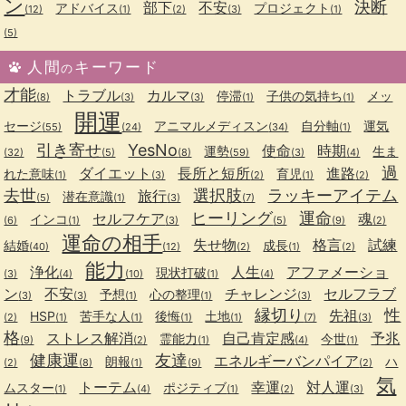
ン
決断
部下
不安
アドバイス
プロジェクト
(12)
(1)
(2)
(3)
(1)
(5)
人間
キーワード
の
才能
トラブル
カルマ
停滞
子供の気持ち
メッ
(8)
(3)
(3)
(1)
(1)
開運
セージ
アニマルメディスン
自分軸
運気
(55)
(24)
(34)
(1)
引き寄せ
YesNo
使命
時期
運勢
生ま
(32)
(5)
(8)
(59)
(3)
(4)
過
ダイエット
長所と短所
進路
れた意味
育児
(1)
(3)
(2)
(1)
(2)
去世
選択肢
ラッキーアイテム
旅行
潜在意識
(5)
(1)
(3)
(7)
ヒーリング
運命
セルフケア
魂
インコ
(6)
(1)
(3)
(5)
(9)
(2)
運命の相手
失せ物
格言
試練
結婚
成長
(40)
(12)
(2)
(1)
(2)
能力
浄化
人生
アファメーショ
現状打破
(3)
(4)
(10)
(1)
(4)
ン
不安
チャレンジ
セルフラブ
予想
心の整理
(3)
(3)
(1)
(1)
(3)
縁切り
性
先祖
HSP
苦手な人
後悔
土地
(2)
(1)
(1)
(1)
(1)
(7)
(3)
格
ストレス解消
自己肯定感
予兆
霊能力
今世
(9)
(2)
(1)
(4)
(1)
健康運
友達
エネルギーバンパイア
朗報
ハ
(2)
(8)
(1)
(9)
(2)
気
トーテム
幸運
対人運
ムスター
ポジティブ
(1)
(4)
(1)
(2)
(3)