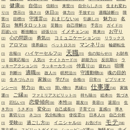
健康
自信
信頼
来世
自分らしさ
生まれ変わ
(2)
(8)
(2)
(1)
(1)
(1)
休日
り
啓示
強さ
体力
手放す
適職診断
障
(1)
(1)
(1)
(3)
(1)
(1)
(1)
守護霊
おまじない
魅力
名
害
目標
引越し
(1)
(1)
(2)
(4)
(1)
(2)
言
無料タロット
災難
自己理解
予言
ガイド
(2)
(3)
(1)
(1)
(1)
(1)
イメチェン
お守り
厄祓い
断捨離
頑張り
将来
(1)
(1)
(1)
(4)
(1)
心の問題
勇気
コミュニケーション
リラックス
(2)
(3)
(2)
(2)
マンネリ
アロマ
境界線
ペットロス
輪廻転生
(1)
(3)
(1)
(1)
(5)
天職
ハイヤーセルフ
吉報
虫の知らせ
お財布
(1)
(1)
(2)
(11)
(1)
因果応報
人気
ナイトカード
超能力
反抗期
ラ
(1)
(1)
(1)
(1)
(1)
(1)
仲直り
喧嘩
ッキーアクション
ラッキーカラ−
疲れ
(1)
(1)
(2)
(1)
適職
守護動物
魂の目的
判断
故人
瞑想法
(3)
(1)
(9)
(1)
(1)
(3)
家族
学び
生きづらさ
合格
日常
ビブリオマ
(2)
(1)
(2)
(3)
(1)
(1)
仕事運
努力
ンシー
救い
買い物
悪縁
家族
(1)
(2)
(1)
(1)
(1)
(14)
ご縁
運
ファミリアスピリット
持ち味
絵本
気づき
(1)
(8)
(1)
(1)
(1)
恋愛傾向
本性
厄払い
親友
美容
退屈
生
(1)
(1)
(9)
(3)
(1)
(1)
(1)
変化
き方
うさぎ
自己成長
子育て
直感
導き
(1)
(1)
(2)
(1)
(1)
(1)
裏切り
ネコ
気分転換
使役霊
日本人
自己分析
(1)
(1)
(1)
(1)
(1)
(1)
モテ
受験
過ごし方
イニシャル
お告げ
(1)
(2)
(2)
(2)
(1)
(18)
ナイ
第六感
スピリットガイド
ショッピング運
胸騒ぎ
(1)
(1)
(1)
(1)