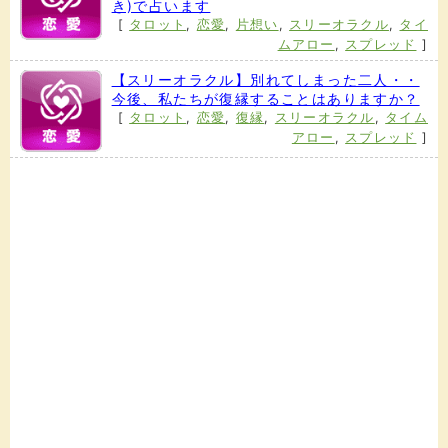
き)で占います
[
タロット
,
恋愛
,
片想い
,
スリーオラクル
,
タイ
ムアロー
,
スプレッド
]
【スリーオラクル】別れてしまった二人・・
今後、私たちが復縁することはありますか？
[
タロット
,
恋愛
,
復縁
,
スリーオラクル
,
タイム
アロー
,
スプレッド
]