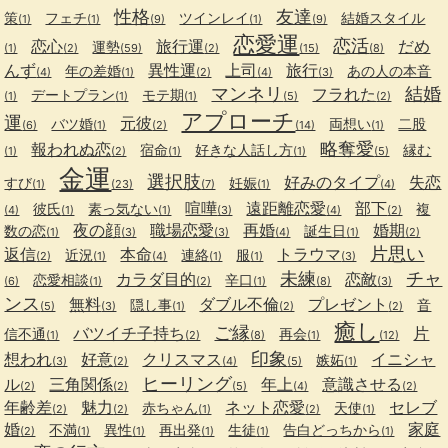
性格
友達
策
フェチ
ツインレイ
結婚スタイル
(1)
(1)
(9)
(1)
(9)
恋愛運
恋活
恋心
旅行運
だめ
運勢
(1)
(2)
(59)
(2)
(15)
(8)
んず
異性運
上司
旅行
年の差婚
あの人の本音
(4)
(1)
(2)
(4)
(3)
マンネリ
結婚
フラれた
デートプラン
モテ期
(1)
(1)
(1)
(5)
(2)
アプローチ
運
元彼
バツ婚
両想い
二股
(6)
(1)
(2)
(14)
(1)
略奪愛
報われぬ恋
宿命
好きな人話し方
縁む
(1)
(2)
(1)
(1)
(5)
金運
選択肢
好みのタイプ
失恋
すび
妊娠
(1)
(23)
(7)
(1)
(4)
喧嘩
遠距離恋愛
部下
彼氏
素っ気ない
複
(4)
(1)
(1)
(3)
(4)
(2)
夜の顔
職場恋愛
再婚
婚期
数の恋
誕生日
(1)
(3)
(3)
(4)
(1)
(2)
片思い
返信
本命
トラウマ
近況
連絡
服
(2)
(1)
(4)
(1)
(1)
(3)
未練
チャ
カラダ目的
恋敵
恋愛相談
辛口
(6)
(1)
(2)
(1)
(8)
(3)
ンス
無料
ダブル不倫
プレゼント
隠し事
音
(5)
(3)
(1)
(2)
(2)
癒し
ご縁
バツイチ子持ち
片
信不通
再会
(1)
(2)
(8)
(1)
(12)
印象
想われ
好意
クリスマス
イニシャ
嫉妬
(3)
(2)
(4)
(5)
(1)
ヒーリング
ル
三角関係
年上
意識させる
(2)
(2)
(5)
(4)
(2)
年齢差
魅力
ネット恋愛
セレブ
赤ちゃん
天使
(2)
(2)
(1)
(2)
(1)
婚
家庭
不満
異性
再出発
生徒
告白どっちから
(2)
(1)
(1)
(1)
(1)
(1)