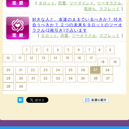
[
タロット
,
恋愛
,
ツーマインド
,
ツーオラクル
,
気持ち
,
スプレッド
]
好きな人と、友達のままでいるべきか？ 付き
合うべきか？ ２つの未来をタロットのツーオ
ラクル(2枚引き)で占います
[
タロット
,
恋愛
,
ツーオラクル
,
スプレッド
]
<< Prev
1
2
3
4
5
6
7
8
9
10
11
12
13
14
15
16
17
18
19
27
20
21
22
23
24
25
26
28
29
30
31
32
33
34
35
36
37
Next >>
38
39