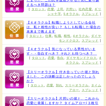
しまった。この恋を成就させるために乗り越
えるべき問題は？
[
タロット
,
恋愛
,
上司
,
片想い
,
社内恋愛
,
ギリ
シャ十字
,
5オラクル
,
スプレッド
]
【４オラクル】転職しようとしている会社
は、私と相性が良い？ もしも転職した場合の
未来まで教えます
[
タロット
,
仕事
,
転職
,
相性
,
4オラクル
,
ダイヤ
モンドクロス
,
スプレッド
]
【４オラクル】気になっている男性がいま
す・・告白すべき？ それとも待つべき？
[
タロット
,
恋愛
,
告白
,
ダイヤモンドクロス
,
4
オラクル
,
スプレッド
]
【スリーオラクル】付き合っていた彼と別れ
ました。この決断は正しかったのでしょう
か？
[
タロット
,
恋愛
,
別れ
,
スリーオラクル
,
タイム
アロー
,
スプレッド
]
【スリーオラクル】片想いの彼と、これから
恋愛に発展しますか？ タイムアロー(３枚引