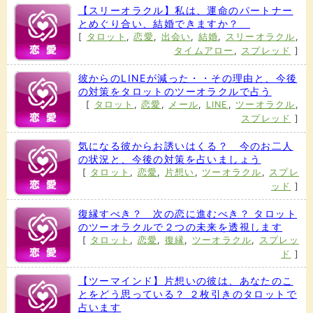
【スリーオラクル】私は、運命のパートナー
とめぐり合い、結婚できますか？
[
タロット
,
恋愛
,
出会い
,
結婚
,
スリーオラクル
,
タイムアロー
,
スプレッド
]
彼からのLINEが減った・・その理由と、今後
の対策をタロットのツーオラクルで占う
[
タロット
,
恋愛
,
メール
,
LINE
,
ツーオラクル
,
スプレッド
]
気になる彼からお誘いはくる？ 今のお二人
の状況と、今後の対策を占いましょう
[
タロット
,
恋愛
,
片想い
,
ツーオラクル
,
スプレ
ッド
]
復縁すべき？ 次の恋に進むべき？ タロット
のツーオラクルで２つの未来を透視します
[
タロット
,
恋愛
,
復縁
,
ツーオラクル
,
スプレッ
ド
]
【ツーマインド】片想いの彼は、あなたのこ
とをどう思っている？ ２枚引きのタロットで
占います