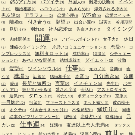
恋の行方
バツイチ
イベン
外国人
離婚の決断
(2)
(6)
(3)
(1)
(1)
ト
離婚相談
ハロウィン
あきらめ
浮気される原因
(2)
(1)
(1)
(1)
(1)
男友達
アラフォー
W不倫
恋愛心理
恋愛スイッチ
(2)
(2)
(1)
(4)
離婚
付き合う
願望
出会い運
誠実
冷却期間
(1)
(2)
(2)
(2)
(1)
(1)
タイミング
別れ
社内恋愛
見切り
告白された
(1)
(1)
(4)
(2)
(1)
開運
休日
肉体関係
アピールポイント
女子力
(7)
(1)
(24)
(1)
(1)
恋愛
連絡のタイミング
片思いコミュニケーション
コ
(3)
(1)
(1)
(4)
無料タロット
ンプレックス
成功率
特徴
シチュエー
(1)
(3)
(1)
(1)
ダイエット
ション
あやふやな関係
結婚成就
波動
(1)
(1)
(1)
(3)
仕事
髪型
ツインソウル
元カノ
音楽
会
(1)
(2)
(2)
(18)
(1)
(1)
職場
自分磨き
本音
時期
う
話題
結婚相手
(1)
(8)
(1)
(1)
(3)
(6)
長所と短所
言葉
イメチェン
愛
先生
ボデ
(4)
(1)
(2)
(2)
(4)
(1)
ィケア
振り向かせる
愛され度
会話
アストロダイス
(1)
(1)
(1)
(1)
タロット
運気
冷たい
ボディータッチ
克服
(1)
(32)
(2)
(1)
(1)
(1)
一目惚れ
欲望
ファーストキス
ネット婚活
彼の様子
(2)
(1)
(1)
(1)
縁切り
オクテ
付き合うきっかけ
不倫願望
同棲
(1)
(1)
(1)
(1)
(7)
元
絵本のビブリオマンシー
秘密
恋愛占い
略奪婚
(1)
(1)
(1)
(1)
(1)
仕事運
カレ
友達以上恋人未満
妊活
セックス
(2)
(14)
(1)
(4)
前世
レス
ヒント
彼の本音
破局
深層心理
性
(1)
(1)
(1)
(1)
(1)
(10)