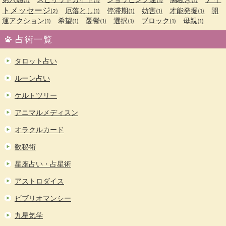
トメッセージ
厄落とし
停滞期
妨害
才能発掘
開
(2)
(1)
(1)
(1)
(1)
運アクション
希望
憂鬱
選択
ブロック
母親
(1)
(1)
(1)
(1)
(1)
(1)
占術一覧
タロット占い
ルーン占い
ケルトツリー
アニマルメディスン
オラクルカード
数秘術
星座占い・占星術
アストロダイス
ビブリオマンシー
九星気学