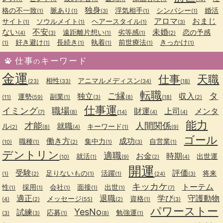
独身
格の不一致
脈あり
浮気相手
シンパシー
婚活
(1)
(1)
(3)
(1)
(1)
アロマ
おまじ
サイト
ソウルメイト
ヘアースタイル
(1)
(1)
(1)
(3)
ない
不安
未婚
遠距離片想い
劣等感
恋の予感
(4)
(3)
(1)
(1)
(2)
好き避け
長続き
執着
前世療法
きっかけ
(1)
(1)
(1)
(1)
(1)
(1)
仕事
キーワード
の
金運
仕事
天職
相性
アニマルメディスン
(23)
(33)
(34)
(18)
転職
ご縁
タ
独立
収入
運勢
副業
(11)
(59)
(1)
(3)
(8)
(18)
(2)
仕事運
イミング
職場
財運
上司
メンタ
(7)
(8)
(14)
(4)
(4)
能力
才能
人間関係
ル
就職
キーワード
(2)
(8)
(4)
(1)
(9)
ゴール
働き方
成功
職種
集中力
自営業
(10)
(1)
(2)
(1)
(3)
(1)
デントリン
適職
お金
時期
就活
出世運
(10)
(1)
(9)
(2)
(4)
開運
受験
評価
足りないもの
活躍
将来
(1)
(2)
(1)
(1)
(24)
(3)
キッカケ
トーテム
性
採用
会社
面接
出世
(1)
(1)
(1)
(1)
(1)
(7)
適正
退職
学び
守護動物
メッセージ
資格
(4)
(2)
(55)
(2)
(1)
(3)
パワーストー
YesNo
試練
応募
勉強運
(3)
(3)
(1)
(8)
(1)