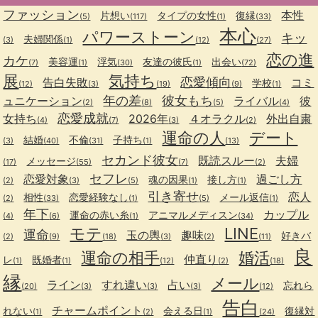
ファッション
本性
片想い
タイプの女性
復縁
(5)
(117)
(1)
(33)
本心
パワーストーン
キッ
夫婦関係
(3)
(1)
(12)
(27)
恋の進
カケ
美容運
浮気
友達の彼氏
出会い
(7)
(1)
(30)
(1)
(72)
展
気持ち
恋愛傾向
告白失敗
コミ
学校
(12)
(3)
(19)
(9)
(1)
年の差
彼女もち
ュニケーション
ライバル
彼
(2)
(8)
(5)
(4)
恋愛成就
女持ち
2026年
４オラクル
外出自粛
(4)
(7)
(3)
(2)
運命の人
デート
結婚
不倫
子持ち
(3)
(40)
(31)
(1)
(13)
セカンド彼女
既読スルー
夫婦
メッセージ
(17)
(55)
(7)
(2)
セフレ
恋愛対象
過ごし方
魂の因果
接し方
(2)
(3)
(5)
(1)
(1)
引き寄せ
恋人
相性
恋愛経験なし
メール返信
(2)
(33)
(1)
(5)
(1)
年下
カップル
運命の赤い糸
アニマルメディスン
(4)
(6)
(1)
(34)
モテ
LINE
運命
玉の輿
趣味
好きバ
(2)
(9)
(18)
(3)
(2)
(11)
良
運命の相手
婚活
仲直り
レ
既婚者
(1)
(1)
(12)
(2)
(18)
縁
メール
ライン
すれ違い
占い
忘れら
(20)
(3)
(3)
(3)
(12)
告白
チャームポイント
れない
会える日
復縁対
(1)
(2)
(1)
(24)