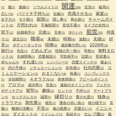
開運
服
連絡
ソウルメイト
近況
破局
(1)
(1)
(1)
(1)
(24)
(1)
(1)
占い
バツイチ子持ち
意識させる
家庭
妊娠
(3)
(2)
(1)
(2)
(2)
願望
チャームポイ
女子力
モテ期
隠し事
再出発
(1)
(1)
(2)
(1)
(1)
ント
片想われ
不倫願望
音信不通
タイプの女性
(2)
(3)
(1)
(1)
(1)
前世
部下
元彼
仲直
結婚相手
天使
冷たい
(2)
(1)
(2)
(1)
(1)
(10)
職場
り
未婚
時期
夫婦
好
誕生日
波動
(2)
(1)
(8)
(2)
(4)
(1)
(2)
意
喧嘩
2026年
ボディータッチ
遠距離片想い
(2)
(1)
(3)
(1)
(3)
旅行
だめんず
無料タロ
先生
性格の不一致
学校
(3)
(1)
(4)
(1)
(1)
ット
夫婦関係
恋愛相談
浮気相手
話題
美容運
(3)
(1)
(1)
(1)
(1)
(1)
すれ違い
赤ちゃん
シンパシー
恋愛スイッチ
脈あり
(1)
(3)
(1)
(1)
社内恋愛
コ
恋の予感
シチュエーション
劣等感
(1)
(1)
(1)
(1)
(2)
ミュニケーション
おまじない
執着
コンプレックス
(2)
(4)
(1)
４オラクル
冷却期間
肉体関係
アピールポイント
(1)
(1)
(2)
(1)
アロマ
成功率
音楽
連絡のタイミング
フェチ
(1)
(3)
(1)
(1)
(1)
(1)
髪型
趣味
ボディケア
ヒント
子持ち
デートプラ
(1)
(2)
(2)
(1)
(1)
縁切り
独身
ン
セックスレス
誠実
愛され度
(1)
(1)
(1)
(7)
(1)
(3)
トラウマ
異性運
彼氏
運命の赤い糸
彼の様子
克
(3)
(2)
(1)
(1)
(1)
不安
イニシャ
服
離婚の決断
魂の因果
恋愛占い
(1)
(1)
(3)
(1)
(1)
ル
ダイエット
セレブ婚
ツインレイ
長続き
複
(2)
(3)
(1)
(1)
(2)