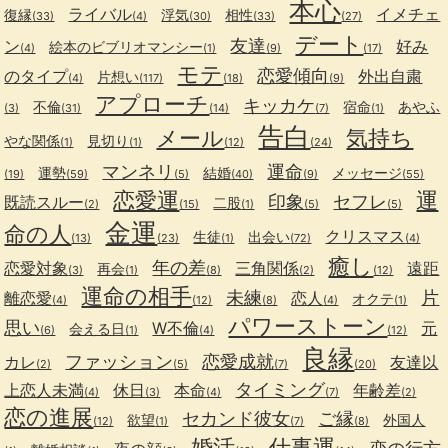
本心
ライバル
イメチェ
復縁
浮気
相性
(33)
(4)
(30)
(33)
(27)
デート
友達
ン
好み
絵本のビブリオマンシー
(4)
(1)
(9)
(17)
モテ
恋愛傾向
のタイプ
外出自粛
片想い
(4)
(117)
(18)
(9)
アプローチ
キッカケ
不倫
宿命
あやふ
(3)
(31)
(14)
(7)
(1)
告白
メール
気持ち
やな関係
見切り
(1)
(1)
(12)
(24)
マンネリ
運命
運勢
結婚
メッセージ
(19)
(59)
(5)
(40)
(9)
(55)
恋愛運
運
印象
セフレ
既読スルー
二股
(2)
(15)
(1)
(5)
(5)
金運
命の人
クリスマス
生徒
出会い
(13)
(23)
(1)
(72)
(4)
癒し
年の差
恋愛対象
三角関係
遠距
再会
(3)
(1)
(8)
(2)
(12)
運命の相手
未練
片
離恋愛
恋人
オクテ
(4)
(12)
(8)
(4)
(1)
パワーストーン
思い
W不倫
元
会える日
(6)
(1)
(4)
(12)
良縁
ファッション
恋愛成就
カレ
友達以
(2)
(5)
(7)
(20)
タイミング
上恋人未満
休日
本命
年齢差
(4)
(3)
(4)
(7)
(2)
恋の進展
セカンド彼女
ご縁
欲望
外国人
(12)
(1)
(7)
(8)
婚活
仕事運