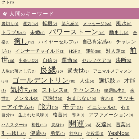
クト
(1)
人間
キーワード
の
風水
転機
裏切り
運気
第六感
メッセージ
(1)
(32)
(2)
(1)
(55)
(5)
パワーストーン
トラブル
未婚
励まし
合
(3)
(2)
(12)
(3)
癒し
ハイヤーセルフ
自己肯定感
チャレン
格
(1)
(12)
(2)
(4)
前
ジ
インナーチャイルド
対人運
HSP
運勢
(3)
(3)
(1)
(59)
(3)
世
運命
決断
自信
セルフケア
出会い
(10)
(72)
(2)
(9)
(3)
(5)
良縁
過去世
人生の落とし穴
アニマルメディスン
(1)
(20)
(5)
ゴールデントリン
選択肢
才能
人生
(34)
(10)
(4)
(7)
気持ち
ストレス
チャンス
輪廻転生
来
(8)
(19)
(5)
(5)
(1)
ラッキ
メンタル
厄除け
おまじない
世
疲れ
(1)
(2)
(4)
(4)
(1)
能力
モテ
ーアイテム
イニシャル
心
(6)
(10)
(18)
(2)
(1)
格言
アファメーション
自分
生まれた意味
導き
(1)
(1)
(2)
(1)
(3)
開運
友達
言葉
ハムスター
相性
悪縁
(1)
(33)
(1)
(24)
(9)
(2)
健康
YesNo
引っ越し
勇気
前兆
使役霊
(3)
(8)
(2)
(1)
(1)
(8)