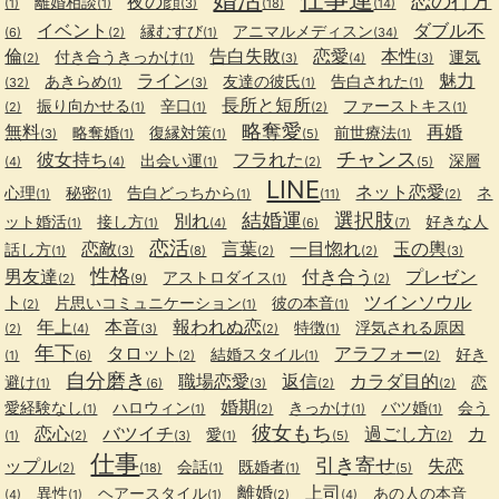
恋の行方
夜の顔
離婚相談
(1)
(1)
(3)
(18)
(14)
イベント
ダブル不
縁むすび
アニマルメディスン
(6)
(2)
(1)
(34)
倫
告白失敗
恋愛
本性
付き合うきっかけ
運気
(2)
(1)
(3)
(4)
(3)
ライン
魅力
あきらめ
友達の彼氏
告白された
(32)
(1)
(3)
(1)
(1)
長所と短所
振り向かせる
辛口
ファーストキス
(2)
(1)
(1)
(2)
(1)
略奪愛
無料
再婚
略奪婚
復縁対策
前世療法
(3)
(1)
(1)
(5)
(1)
チャンス
彼女持ち
フラれた
出会い運
深層
(4)
(4)
(1)
(2)
(5)
LINE
ネット恋愛
心理
秘密
告白どっちから
ネ
(1)
(1)
(1)
(11)
(2)
結婚運
選択肢
別れ
ット婚活
接し方
好きな人
(1)
(1)
(4)
(6)
(7)
恋活
恋敵
言葉
一目惚れ
玉の輿
話し方
(1)
(3)
(8)
(2)
(2)
(3)
性格
男友達
付き合う
プレゼン
アストロダイス
(2)
(9)
(1)
(2)
ト
ツインソウル
片思いコミュニケーション
彼の本音
(2)
(1)
(1)
年上
本音
報われぬ恋
特徴
浮気される原因
(2)
(4)
(3)
(2)
(1)
年下
タロット
アラフォー
結婚スタイル
好き
(1)
(6)
(2)
(1)
(2)
自分磨き
職場恋愛
返信
カラダ目的
避け
恋
(1)
(6)
(3)
(2)
(2)
婚期
愛経験なし
ハロウィン
きっかけ
バツ婚
会う
(1)
(1)
(2)
(1)
(1)
彼女もち
恋心
バツイチ
過ごし方
カ
愛
(1)
(2)
(3)
(1)
(5)
(2)
仕事
引き寄せ
ップル
失恋
会話
既婚者
(2)
(18)
(1)
(1)
(5)
離婚
上司
異性
ヘアースタイル
あの人の本音
(4)
(1)
(1)
(2)
(4)