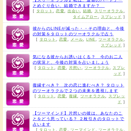
とめぐり合い、結婚できますか？
[
タロット
,
恋愛
,
出会い
,
結婚
,
スリーオラクル
,
タイムアロー
,
スプレッド
]
彼からのLINEが減った・・その理由と、今後
の対策をタロットのツーオラクルで占う
[
タロット
,
恋愛
,
メール
,
LINE
,
ツーオラクル
,
スプレッド
]
気になる彼からお誘いはくる？ 今のお二人
の状況と、今後の対策を占いましょう
[
タロット
,
恋愛
,
片想い
,
ツーオラクル
,
スプレ
ッド
]
復縁すべき？ 次の恋に進むべき？ タロット
のツーオラクルで２つの未来を透視します
[
タロット
,
恋愛
,
復縁
,
ツーオラクル
,
スプレッ
ド
]
【ツーマインド】片想いの彼は、あなたのこ
とをどう思っている？ ２枚引きのタロットで
占います
[
タロット
,
恋愛
,
ツーマインド
,
ツーオラクル
,