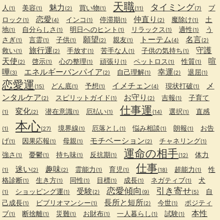
天職
タイミング
魅力
人
美容
買い物
ブ
(1)
(1)
(2)
(1)
(11)
(7)
恋愛
仲直り
ロック
インコ
停滞期
魔除け
土
(1)
(4)
(1)
(1)
(2)
(1)
地
自分らしさ
明日へのヒント
リラックス
適性
う
(1)
(1)
(1)
(1)
(1)
願望
トーテム
名言
さぎ
言霊
子供
親友
(1)
(1)
(1)
(2)
(1)
(4)
(2)
旅行運
守護
救い
手放す
苦手な人
子供の気持ち
(1)
(2)
(1)
(1)
(1)
天使
喧
啓示
心の整理
頑張り
ペットロス
性質
(2)
(1)
(1)
(1)
(1)
(1)
嘩
エネルギーバンパイア
幸運
自己理解
退屈
(3)
(2)
(1)
(2)
(1)
恋愛運
イメチェン
メ
どん底
予想
現状打破
(15)
(1)
(1)
(4)
(1)
ンタルケア
お守り
スピリットガイド
吉報
子育て
(2)
(1)
(2)
(1)
仕事運
変化
潜在意識
厄払い
選択
直感
(1)
(2)
(1)
(1)
(14)
(1)
本心
境界線
厄落とし
悩み相談
朗報
お告
(1)
(27)
(1)
(1)
(1)
(1)
モチベーション
げ
因果応報
母親
チャネリング
(1)
(1)
(1)
(2)
(1)
運命の相手
強さ
憂鬱
持ち味
反抗期
体力
(1)
(1)
(1)
(1)
(12)
仕事
迷い
趣味
霊能力
育児
超能力
性
(1)
(2)
(2)
(1)
(1)
(18)
(1)
格診断
生き方
同性
目標
成長
ネガティブ
犬
(1)
(1)
(1)
(1)
(1)
(1)
恋愛傾向
引き寄せ
受験
ショッピング運
自
(1)
(1)
(2)
(9)
(5)
長所と短所
己成長
ビブリオマンシー
今世
ポジティ
(1)
(1)
(2)
(1)
本性
ブ
断捨離
災難
お財布
一人暮らし
試験
(1)
(1)
(1)
(1)
(1)
(1)