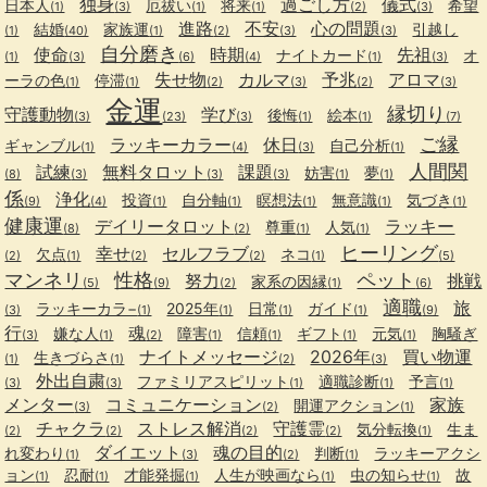
独身
過ごし方
儀式
日本人
厄祓い
将来
希望
(1)
(3)
(1)
(1)
(2)
(3)
進路
不安
心の問題
結婚
家族運
引越し
(1)
(40)
(1)
(2)
(3)
(3)
自分磨き
使命
時期
先祖
ナイトカード
オ
(1)
(3)
(6)
(4)
(1)
(3)
失せ物
カルマ
予兆
アロマ
ーラの色
停滞
(1)
(1)
(2)
(3)
(2)
(3)
金運
縁切り
守護動物
学び
後悔
絵本
(3)
(23)
(3)
(1)
(1)
(7)
ご縁
ラッキーカラー
休日
ギャンブル
自己分析
(1)
(4)
(3)
(1)
人間関
試練
無料タロット
課題
妨害
夢
(8)
(3)
(3)
(3)
(1)
(1)
係
浄化
投資
自分軸
瞑想法
無意識
気づき
(9)
(4)
(1)
(1)
(1)
(1)
(1)
健康運
デイリータロット
ラッキー
尊重
人気
(8)
(2)
(1)
(1)
ヒーリング
幸せ
セルフラブ
欠点
ネコ
(2)
(1)
(2)
(2)
(1)
(5)
マンネリ
性格
ペット
努力
挑戦
家系の因縁
(5)
(9)
(2)
(1)
(6)
適職
旅
ラッキーカラ−
2025年
日常
ガイド
(3)
(1)
(1)
(1)
(1)
(9)
行
魂
嫌な人
障害
信頼
ギフト
元気
胸騒ぎ
(3)
(1)
(2)
(1)
(1)
(1)
(1)
ナイトメッセージ
2026年
買い物運
生きづらさ
(1)
(1)
(2)
(3)
外出自粛
ファミリアスピリット
適職診断
予言
(3)
(3)
(1)
(1)
(1)
メンター
コミュニケーション
家族
開運アクション
(3)
(2)
(1)
チャクラ
ストレス解消
守護霊
気分転換
生ま
(2)
(2)
(2)
(2)
(1)
ダイエット
魂の目的
れ変わり
判断
ラッキーアクシ
(1)
(3)
(2)
(1)
ョン
忍耐
才能発掘
人生が映画なら
虫の知らせ
故
(1)
(1)
(1)
(1)
(1)