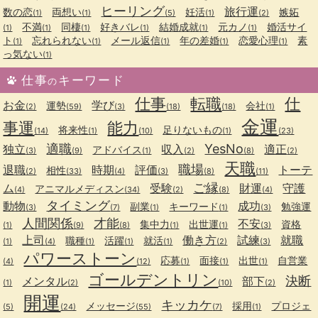
ヒーリング
旅行運
数の恋
両想い
妊活
嫉妬
(1)
(1)
(5)
(1)
(2)
不満
同棲
好きバレ
結婚成就
元カノ
婚活サイ
(1)
(1)
(1)
(1)
(1)
(1)
ト
忘れられない
メール返信
年の差婚
恋愛心理
素
(1)
(1)
(1)
(1)
(1)
っ気ない
(1)
仕事
キーワード
の
仕事
転職
仕
お金
学び
運勢
会社
(2)
(59)
(3)
(18)
(18)
(1)
金運
事運
能力
将来性
足りないもの
(14)
(1)
(10)
(1)
(23)
適職
YesNo
独立
収入
適正
アドバイス
(3)
(9)
(1)
(2)
(8)
(2)
天職
職場
退職
時期
評価
トーテ
相性
(2)
(33)
(4)
(3)
(8)
(11)
ご縁
ム
受験
財運
守護
アニマルメディスン
(4)
(34)
(2)
(8)
(4)
タイミング
動物
成功
副業
キーワード
勉強運
(3)
(7)
(1)
(1)
(3)
人間関係
才能
不安
集中力
出世運
資格
(1)
(9)
(8)
(1)
(1)
(3)
上司
働き方
試練
就職
職種
活躍
就活
(1)
(4)
(1)
(1)
(1)
(2)
(3)
パワーストーン
応募
面接
出世
自営業
(4)
(12)
(1)
(1)
(1)
ゴールデントリン
決断
メンタル
部下
(1)
(2)
(10)
(2)
開運
キッカケ
メッセージ
採用
プロジェ
(5)
(24)
(55)
(7)
(1)