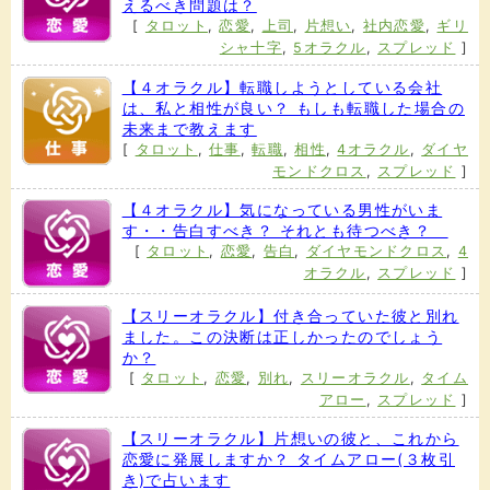
えるべき問題は？
[
タロット
,
恋愛
,
上司
,
片想い
,
社内恋愛
,
ギリ
シャ十字
,
5オラクル
,
スプレッド
]
【４オラクル】転職しようとしている会社
は、私と相性が良い？ もしも転職した場合の
未来まで教えます
[
タロット
,
仕事
,
転職
,
相性
,
4オラクル
,
ダイヤ
モンドクロス
,
スプレッド
]
【４オラクル】気になっている男性がいま
す・・告白すべき？ それとも待つべき？
[
タロット
,
恋愛
,
告白
,
ダイヤモンドクロス
,
4
オラクル
,
スプレッド
]
【スリーオラクル】付き合っていた彼と別れ
ました。この決断は正しかったのでしょう
か？
[
タロット
,
恋愛
,
別れ
,
スリーオラクル
,
タイム
アロー
,
スプレッド
]
【スリーオラクル】片想いの彼と、これから
恋愛に発展しますか？ タイムアロー(３枚引
き)で占います