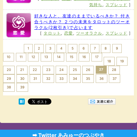
気持ち
,
スプレッド
]
好きな人と、友達のままでいるべきか？ 付き
合うべきか？ ２つの未来をタロットのツーオ
ラクル(2枚引き)で占います
[
タロット
,
恋愛
,
ツーオラクル
,
スプレッド
]
<< Prev
1
2
3
4
5
6
7
8
9
10
11
12
13
14
15
16
17
18
19
27
20
21
22
23
24
25
26
28
29
30
31
32
33
34
35
36
37
Next >>
38
39
➡️ Twitter あみゅーのつぶやき