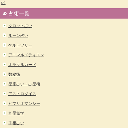
(3)
占術一覧
タロット占い
ルーン占い
ケルトツリー
アニマルメディスン
オラクルカード
数秘術
星座占い・占星術
アストロダイス
ビブリオマンシー
九星気学
手相占い