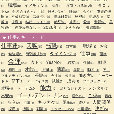
職場
イメチェン
タロッ
先生
浮気される原因
(1)
(8)
(4)
(1)
(1)
ト
付き合うきっかけ
好きバレ
妊娠
会う
友達の彼
(2)
(1)
(1)
(1)
(1)
氏
不倫願望
恋愛占い
復縁対策
秘密
長続き
克
(1)
(1)
(1)
(1)
(1)
(1)
願望
未婚
服
波動
結婚スタイル
彼氏
愛
美
(1)
(1)
(1)
(2)
(1)
(1)
(2)
2026年
容運
恋愛経験なし
あきらめ
夫婦関係
(1)
(1)
(3)
(1)
(1)
仕事
キーワード
の
仕事運
天職
転職
職場
お金
自営業
(14)
(11)
(18)
(1)
(8)
仕事
タイミング
守護動物
勉強運
面接
(2)
(1)
(3)
(7)
(18)
金運
YesNo
適正
独立
評価
財運
(1)
(23)
(2)
(8)
(3)
(3)
才能
適職
上司
時期
相性
就活
アニ
(4)
(33)
(8)
(4)
(9)
(1)
(4)
受験
働き方
マルメディスン
会社
出世
キーワー
(34)
(2)
(1)
(1)
(2)
部下
試練
成功
ド
アドバイス
プロジェクト
(1)
(2)
(1)
(3)
(3)
(1)
能力
就職
トーテム
メンタル
足りないもの
(4)
(4)
(10)
(1)
(2)
ゴールデントリン
ご縁
不安
運勢
職種
(3)
(10)
(59)
(8)
キッカケ
人間関係
収入
退職
応募
資格
(1)
(2)
(1)
(7)
(2)
(1)
決断
採用
活躍
副業
メッセージ
出世運
(9)
(1)
(1)
(1)
(55)
(1)
(5)