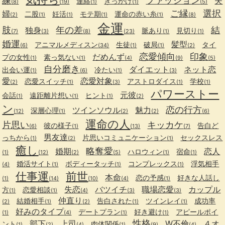
練
ファッション
夫
連絡
きっかけ
(8)
(19)
(1)
(1)
(5)
ご縁
選択
婦
二股
妊活
モテ期
運命の赤い糸
(2)
(1)
(1)
(1)
(1)
(8)
金運
肢
年の差
結
独身
脈あり
見切り
(7)
(3)
(8)
(23)
(1)
(1)
婚運
髪型
アニマルメディスン
生徒
破局
タイ
(6)
(34)
(1)
(1)
(2)
恋愛傾向
印象
だめんず
プの女性
素っ気ない
(1)
(1)
(4)
(9)
(5)
自分磨き
ダイエット
ネット恋
出会い運
冷たい
(1)
(6)
(1)
(3)
愛
恋愛対象
恋愛スイッチ
アストロダイス
学校
(2)
(1)
(3)
(1)
(1)
パワーストー
元彼
会話
遠距離片想い
ヒント
(1)
(1)
(1)
(2)
ン
恋の行方
ツインソウル
魅力
深層心理
(12)
(1)
(2)
(2)
(6)
運命の人
片思い
キッカケ
彼の様子
告白ど
(6)
(1)
(13)
(7)
男友達
っちから
片思いコミュニケーション
セックスレス
(1)
(2)
(1)
癒し
略奪愛
婚期
恋人
ハロウィン
宿命
(1)
(12)
(2)
(5)
(1)
(1)
婚活サイト
ボディータッチ
コンプレックス
浮気相手
(4)
(1)
(1)
(1)
仕事運
前世
本命
恋の予感
好きな人話し
(1)
(14)
(10)
(4)
(1)
失恋
バツイチ
職場恋愛
カップル
方
恋愛相談
(1)
(1)
(4)
(3)
(3)
仲直り
結婚相手
告白された
ツインレイ
成功率
(2)
(1)
(2)
(1)
(1)
好みのタイプ
デートプラン
好き避け
アピールポイ
(1)
(4)
(1)
(1)
性格
部下
上司
W不倫
４オ
ント
肉体関係
(1)
(2)
(4)
(1)
(9)
(4)