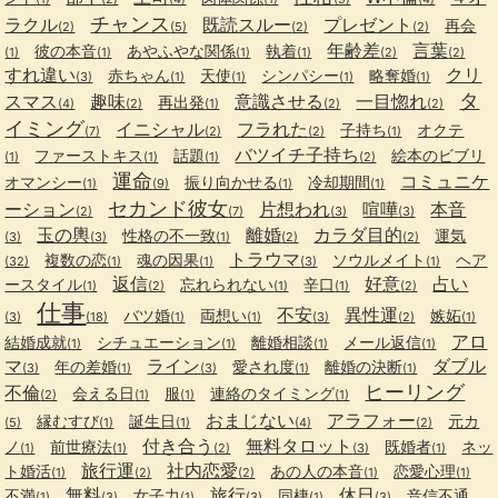
チャンス
ラクル
既読スルー
プレゼント
再会
(2)
(5)
(2)
(2)
年齢差
言葉
彼の本音
あやふやな関係
執着
(1)
(1)
(1)
(1)
(2)
(2)
すれ違い
クリ
赤ちゃん
天使
シンパシー
略奪婚
(3)
(1)
(1)
(1)
(1)
タ
スマス
趣味
意識させる
一目惚れ
再出発
(4)
(2)
(1)
(2)
(2)
イミング
イニシャル
フラれた
子持ち
オクテ
(7)
(2)
(2)
(1)
バツイチ子持ち
ファーストキス
話題
絵本のビブリ
(1)
(1)
(1)
(2)
運命
コミュニケ
オマンシー
振り向かせる
冷却期間
(1)
(9)
(1)
(1)
セカンド彼女
ーション
片想われ
喧嘩
本音
(2)
(7)
(3)
(3)
玉の輿
離婚
カラダ目的
性格の不一致
運気
(3)
(3)
(1)
(2)
(2)
トラウマ
複数の恋
魂の因果
ソウルメイト
ヘア
(32)
(1)
(1)
(3)
(1)
返信
好意
占い
ースタイル
忘れられない
辛口
(1)
(2)
(1)
(1)
(2)
仕事
不安
異性運
バツ婚
両想い
嫉妬
(3)
(18)
(1)
(1)
(3)
(2)
(1)
アロ
結婚成就
シチュエーション
離婚相談
メール返信
(1)
(1)
(1)
(1)
マ
ライン
ダブル
年の差婚
愛され度
離婚の決断
(3)
(1)
(3)
(1)
(1)
ヒーリング
不倫
会える日
服
連絡のタイミング
(2)
(1)
(1)
(1)
おまじない
アラフォー
縁むすび
誕生日
元カ
(5)
(1)
(1)
(4)
(2)
付き合う
無料タロット
ノ
前世療法
既婚者
ネッ
(1)
(1)
(2)
(3)
(1)
旅行運
社内恋愛
ト婚活
あの人の本音
恋愛心理
(1)
(2)
(2)
(1)
(1)
無料
旅行
休日
不満
女子力
同棲
音信不通
(1)
(3)
(1)
(3)
(1)
(3)