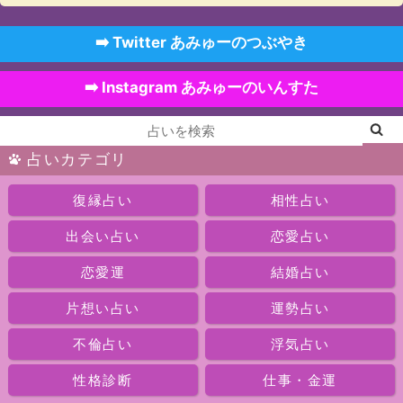
➡️ Twitter あみゅーのつぶやき
➡️ Instagram あみゅーのいんすた
占いカテゴリ
復縁占い
相性占い
出会い占い
恋愛占い
恋愛運
結婚占い
片想い占い
運勢占い
不倫占い
浮気占い
性格診断
仕事・金運