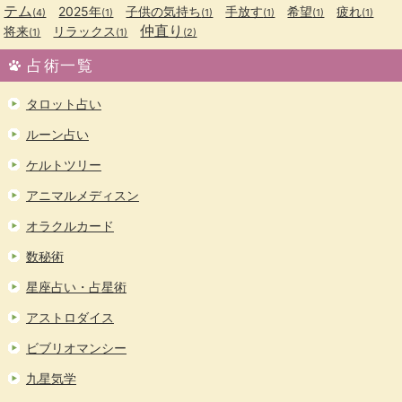
テム
2025年
子供の気持ち
手放す
希望
疲れ
(4)
(1)
(1)
(1)
(1)
(1)
仲直り
将来
リラックス
(1)
(1)
(2)
占術一覧
タロット占い
ルーン占い
ケルトツリー
アニマルメディスン
オラクルカード
数秘術
星座占い・占星術
アストロダイス
ビブリオマンシー
九星気学