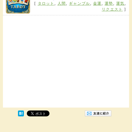
[
タロット
,
人間
,
ギャンブル
,
金運
,
運勢
,
運気
,
リクエスト
]