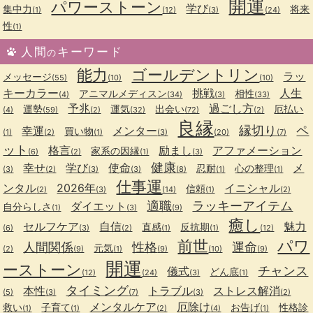
開運
パワーストーン
学び
集中力
将来
(1)
(12)
(3)
(24)
性
(1)
人間
キーワード
の
能力
ゴールデントリン
ラッ
メッセージ
(55)
(10)
(10)
キーカラー
挑戦
人生
アニマルメディスン
相性
(4)
(34)
(3)
(33)
予兆
過ごし方
運勢
運気
出会い
厄払い
(4)
(59)
(2)
(32)
(72)
(2)
良縁
縁切り
ペ
幸運
メンター
買い物
(1)
(2)
(1)
(3)
(20)
(7)
ット
格言
励まし
アファメーション
家系の因縁
(6)
(2)
(1)
(3)
健康
幸せ
学び
使命
メ
忍耐
心の整理
(3)
(2)
(3)
(3)
(8)
(1)
(1)
仕事運
ンタル
2026年
イニシャル
信頼
(2)
(3)
(14)
(1)
(2)
適職
ラッキーアイテム
ダイエット
自分らしさ
(1)
(3)
(9)
癒し
セルフケア
自信
魅力
直感
反抗期
(6)
(3)
(2)
(1)
(1)
(12)
前世
パワ
人間関係
性格
運命
元気
(2)
(9)
(1)
(9)
(10)
(9)
開運
ーストーン
チャンス
儀式
どん底
(12)
(24)
(3)
(1)
タイミング
本性
トラブル
ストレス解消
(5)
(3)
(7)
(3)
(2)
メンタルケア
厄除け
救い
子育て
お告げ
性格診
(1)
(1)
(2)
(4)
(1)