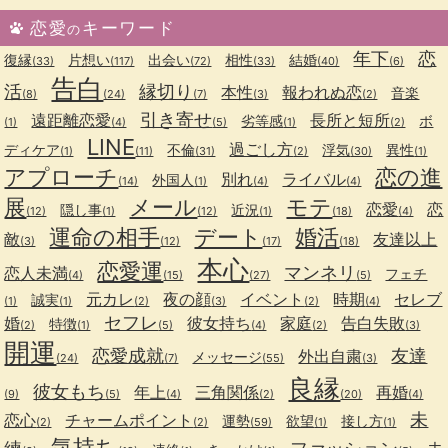
恋愛
キーワード
の
年下
恋
復縁
片想い
出会い
相性
結婚
(33)
(117)
(72)
(33)
(40)
(6)
告白
活
縁切り
本性
報われぬ恋
音楽
(8)
(24)
(7)
(3)
(2)
引き寄せ
遠距離恋愛
長所と短所
劣等感
ボ
(1)
(4)
(5)
(1)
(2)
LINE
過ごし方
ディケア
不倫
浮気
異性
(1)
(11)
(31)
(2)
(30)
(1)
アプローチ
恋の進
別れ
ライバル
外国人
(14)
(1)
(4)
(4)
展
メール
モテ
恋愛
恋
隠し事
近況
(12)
(1)
(12)
(1)
(18)
(4)
運命の相手
デート
婚活
敵
友達以上
(3)
(12)
(17)
(18)
本心
恋愛運
マンネリ
恋人未満
フェチ
(4)
(15)
(27)
(5)
元カレ
夜の顔
イベント
時期
セレブ
誠実
(1)
(1)
(2)
(3)
(2)
(4)
セフレ
婚
彼女持ち
家庭
告白失敗
特徴
(2)
(1)
(5)
(4)
(2)
(3)
開運
恋愛成就
友達
外出自粛
メッセージ
(24)
(7)
(55)
(3)
良縁
彼女もち
年上
三角関係
再婚
(9)
(5)
(4)
(2)
(20)
(4)
未
恋心
チャームポイント
運勢
欲望
接し方
(2)
(2)
(59)
(1)
(1)
気持ち