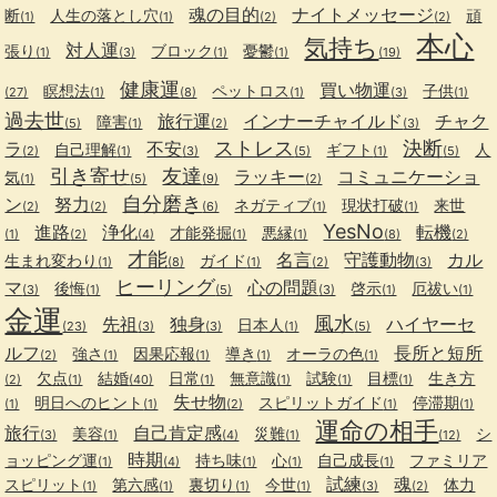
魂の目的
ナイトメッセージ
断
人生の落とし穴
頑
(1)
(1)
(2)
(2)
本心
気持ち
対人運
張り
ブロック
憂鬱
(1)
(3)
(1)
(1)
(19)
健康運
買い物運
瞑想法
ペットロス
子供
(27)
(1)
(8)
(1)
(3)
(1)
過去世
旅行運
インナーチャイルド
チャク
障害
(5)
(1)
(2)
(3)
ストレス
決断
ラ
不安
自己理解
ギフト
人
(2)
(1)
(3)
(5)
(1)
(5)
引き寄せ
友達
ラッキー
コミュニケーショ
気
(1)
(5)
(9)
(2)
自分磨き
ン
努力
ネガティブ
現状打破
来世
(2)
(2)
(6)
(1)
(1)
YesNo
進路
浄化
転機
才能発掘
悪縁
(1)
(2)
(4)
(1)
(1)
(8)
(2)
才能
名言
守護動物
カル
生まれ変わり
ガイド
(1)
(8)
(1)
(2)
(3)
ヒーリング
マ
心の問題
後悔
啓示
厄祓い
(3)
(1)
(5)
(3)
(1)
(1)
金運
風水
先祖
独身
ハイヤーセ
日本人
(23)
(3)
(3)
(1)
(5)
ルフ
長所と短所
強さ
因果応報
導き
オーラの色
(2)
(1)
(1)
(1)
(1)
欠点
結婚
日常
無意識
試験
目標
生き方
(2)
(1)
(40)
(1)
(1)
(1)
(1)
失せ物
明日へのヒント
スピリットガイド
停滞期
(1)
(1)
(2)
(1)
(1)
運命の相手
旅行
自己肯定感
美容
災難
シ
(3)
(1)
(4)
(1)
(12)
時期
ョッピング運
持ち味
心
自己成長
ファミリア
(1)
(4)
(1)
(1)
(1)
試練
魂
スピリット
第六感
裏切り
今世
体力
(1)
(1)
(1)
(1)
(3)
(2)