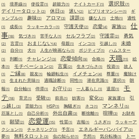
選択肢
境界線
使役霊
超能力
ナイトカード
(1)
(1)
(1)
(1)
(1)
(7)
デイリータロット
休日
迷い
ビブリオマンシー
ギ
(2)
(3)
(2)
(1)
趣味
アロマ
課題
ャンブル
嫌な人
土地
適性
(1)
(2)
(3)
(3)
(1)
(1)
仕
守護天使
恋愛
家族
成長
ラッキーカラ−
(1)
(1)
(1)
(2)
(4)
(2)
事
セルフラブ
守護霊
勇気
気づき
苦手な人
(18)
(1)
(1)
(2)
(2)
おまじない
未婚
言霊
母親
インコ
引越し
(2)
(1)
(4)
(1)
(1)
(1)
自分
犬
人生が映画なら
ポジティブ
ハムスター
(2)
(1)
(1)
(1)
(1)
天職
恋愛傾向
チャレンジ
判断
合格
絵
(1)
(1)
(3)
(9)
(1)
(11)
モチベーション
言葉
本
生きづらさ
投資
故人
(1)
(2)
(2)
(1)
(1)
ご縁
イメチェン
親友
輪廻転生
尊重
魔除け
(1)
(8)
(1)
(1)
(4)
(1)
生まれた意味
適職診断
同性
潜在意識
選択
朗
(1)
(1)
(1)
(1)
(1)
(1)
モ
お守り
報
自分軸
停滞
一人暮らし
退屈
(1)
(1)
(1)
(2)
(1)
(1)
テ
受験
変化
引
育児
前兆
妨害
家族運
(18)
(1)
(2)
(1)
(1)
(2)
(1)
マンネリ
っ越し
霊能力
HSP
胸騒ぎ
ネコ
(3)
(1)
(1)
(1)
(1)
(5)
外出自粛
喧嘩
厄落とし
自己分析
断捨離
お財布
(1)
(1)
(3)
(1)
(3)
恋愛運
願望
性質
吉報
うさぎ
ラッキーア
(1)
(2)
(15)
(1)
(1)
(1)
エネルギーバンパイア
クション
チャネリング
予言
(1)
(1)
(1)
(2)
無料タロット
トー
夢
虫の知らせ
予想
気分転換
(1)
(3)
(1)
(1)
(1)