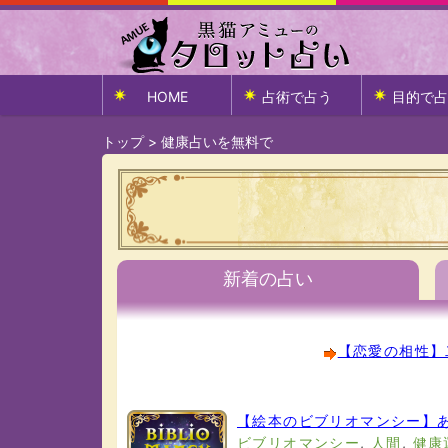
HOME
占術で占う
目的で占
トップ
>
健康占いを無料で
新着の占い
【恋愛の相性】
【絵本のビブリオマンシー】あ
ビブリオマンシー
,
人間
,
健康