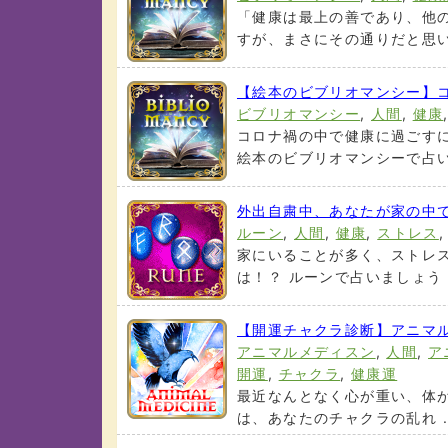
「健康は最上の善であり、他
すが、まさにその通りだと思いま
【絵本のビブリオマンシー】
ビブリオマンシー
,
人間
,
健康
コロナ禍の中で健康に過ごすに
絵本のビブリオマンシーで占いま
外出自粛中、あなたが家の中
ルーン
,
人間
,
健康
,
ストレス
家にいることが多く、ストレ
は！？ ルーンで占いましょう .
【開運チャクラ診断】アニマ
アニマルメディスン
,
人間
,
ア
開運
,
チャクラ
,
健康運
最近なんとなく心が重い、体がだ
は、あなたのチャクラの乱れ .