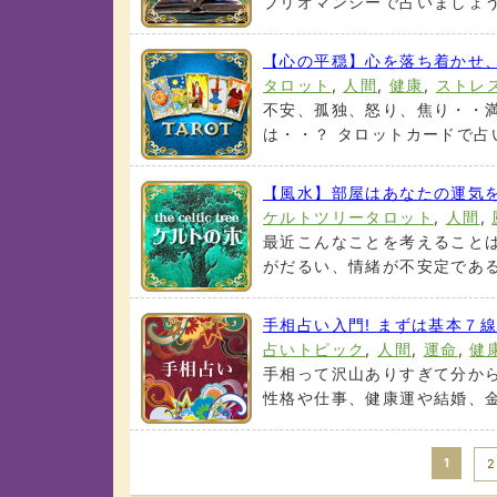
ブリオマンシーで占いましょう。 
【心の平穏】心を落ち着かせ
タロット
,
人間
,
健康
,
ストレ
不安、孤独、怒り、焦り・・
は・・？ タロットカードで占い
【風水】部屋はあなたの運気を
ケルトツリータロット
,
人間
,
最近こんなことを考えることは
がだるい、情緒が不安定である。
手相占い入門! まずは基本７
占いトピック
,
人間
,
運命
,
健
手相って沢山ありすぎて分か
性格や仕事、健康運や結婚、金運
1
2