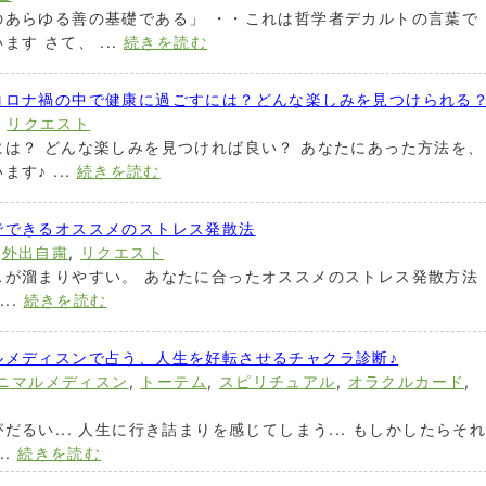
のあらゆる善の基礎である」 ・・これは哲学者デカルトの言葉で
す さて、 ...
続きを読む
コロナ禍の中で健康に過ごすには？どんな楽しみを見つけられる
,
リクエスト
は？ どんな楽しみを見つければ良い？ あなたにあった方法を、
す♪ ...
続きを読む
でできるオススメのストレス発散法
,
外出自粛
,
リクエスト
スが溜まりやすい。 あなたに合ったオススメのストレス発散方法
..
続きを読む
ルメディスンで占う、人生を好転させるチャクラ診断♪
ニマルメディスン
,
トーテム
,
スピリチュアル
,
オラクルカード
,
るい... 人生に行き詰まりを感じてしまう... もしかしたらそ
..
続きを読む