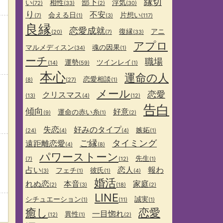
縁切
部下
い
相性
浮気
(72)
(33)
(2)
(30)
り
不安
会える日
片想い
(7)
(1)
(3)
(117)
良縁
恋愛成就
復縁
アニ
(20)
(7)
(33)
アプロ
マルメディスン
魂の因果
(34)
(1)
ーチ
職場
運勢
ツインレイ
(14)
(59)
(1)
本心
運命の人
恋愛相談
(8)
(27)
(1)
メール
恋愛
クリスマス
(13)
(4)
(12)
告白
傾向
好意
運命の赤い糸
(9)
(1)
(2)
失恋
好みのタイプ
嫉妬
(24)
(4)
(4)
(1)
ご縁
タイミング
遠距離恋愛
(4)
(8)
パワーストーン
先生
(7)
(12)
(1)
占い
恋人
報わ
フェチ
彼氏
(3)
(1)
(1)
(4)
婚活
れぬ恋
本音
家庭
(2)
(3)
(18)
(2)
LINE
シチュエーション
誠実
(1)
(11)
(1)
癒し
恋愛
一目惚れ
異性
(12)
(1)
(2)