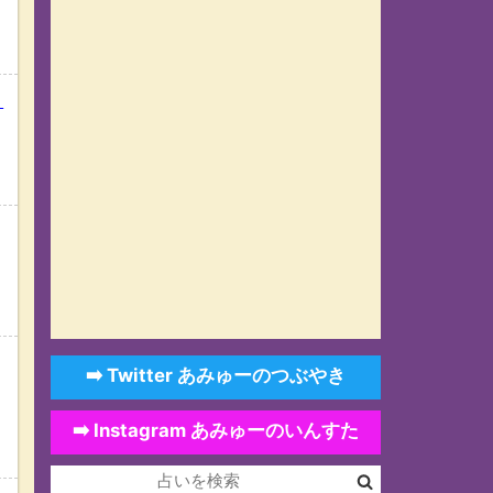
？
➡️ Twitter あみゅーのつぶやき
➡️ Instagram あみゅーのいんすた
れ