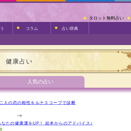
タロット無料占い
う
コラム
占い辞典
健康占い
人気の占い
二人の恋の相性をルナスコープで診断
-->
なたの健康運をUP！ 絵本からのアドバイス♪
運