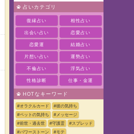
占いカテゴリ
復縁占い
相性占い
出会い占い
恋愛占い
恋愛運
結婚占い
片想い占い
運勢占い
不倫占い
浮気占い
性格診断
仕事・金運
HOTなキーワード
#オラクルカード
#彼の気持ち
#ペットの気持ち
#メッセージ
#前世・過去世
#守護霊
#スプレッド
#パワーストーン
#モテ