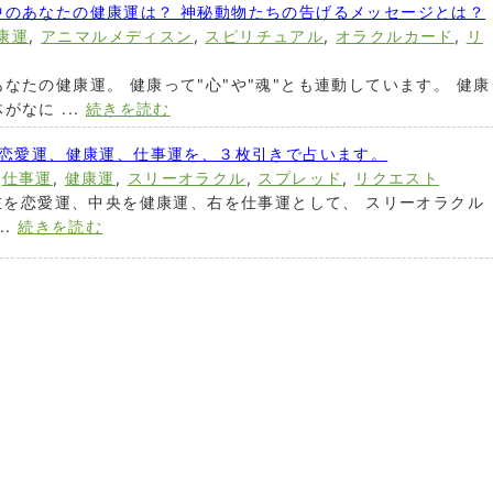
中のあなたの健康運は？ 神秘動物たちの告げるメッセージとは？
康運
,
アニマルメディスン
,
スピリチュアル
,
オラクルカード
,
リ
なたの健康運。 健康って"心"や"魂"とも連動しています。 健康
なに ...
続きを読む
の恋愛運、健康運、仕事運を、３枚引きで占います。
,
仕事運
,
健康運
,
スリーオラクル
,
スプレッド
,
リクエスト
 左を恋愛運、中央を健康運、右を仕事運として、 スリーオラクル
..
続きを読む