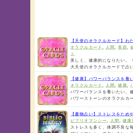
【天使のオラクルカード】わ
オラクルカード
,
人間
,
美容
,
ト
美しく、健康的になりたい。 
大天使のオラクルカードで占いま
【健康】パワーバランスを養
オラクルカード
,
人間
,
健康
,
パワーバランスを養いたい。
パワーストーンのオラクルカード
【書物占い】ストレスをため
ビブリオマンシー
,
人間
,
健康
ストレスも多く、体調不良な毎