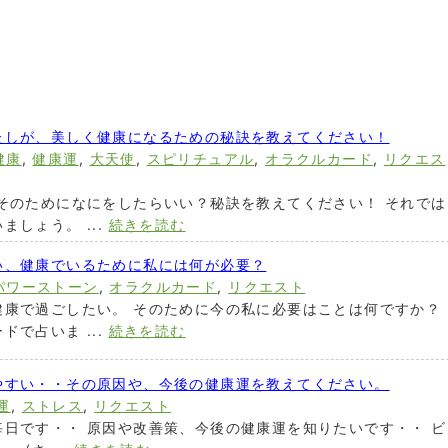
たしが、美しく健康になるための秘訣を教えてください！
健康
,
健康運
,
大天使
,
スピリチュアル
,
オラクルカード
,
リクエス
そのためになにをしたらいい？秘訣を教えてください！ それでは
しょう。 ...
続きを読む
い、健康でいるために私には何が必要？
パワーストーン
,
オラクルカード
,
リクエスト
健康で過ごしたい。 そのために今の私に必要はことは何ですか？
で占いま ...
続きを読む
やすい・・その原因や、今後の健康運を教えてください。
運
,
ストレス
,
リクエスト
日です・・ 原因や改善策、今後の健康運を知りたいです・・ ビ