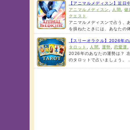
【アニマルメディスン】近日
アニマルメディスン
,
人間
,
健
クエスト
アニマルメディスンで占う、あ
を損ねたときには、あなたの体が
【スリーオラクル】2026年
タロット
,
人間
,
運勢
,
恋愛運
2026年のあなたの運勢は？
のタロットで占いましょう。 .