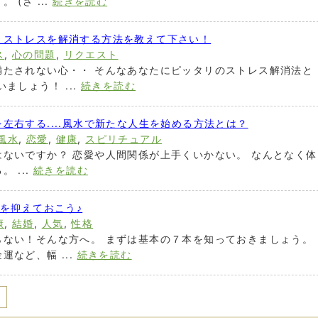
(さ ...
続きを読む
、ストレスを解消する方法を教えて下さい！
ス
,
心の問題
,
リクエスト
満たされない心・・ そんなあなたにピッタリのストレス解消法と
ましょう！ ...
続きを読む
左右する....風水で新たな人生を始める方法とは？
風水
,
恋愛
,
健康
,
スピリチュアル
ないですか？ 恋愛や人間関係が上手くいかない。 なんとなく体
 ...
続きを読む
線を抑えておこう♪
康
,
結婚
,
人気
,
性格
らない！そんな方へ。 まずは基本の７本を知っておきましょう。
など、幅 ...
続きを読む
Next >>