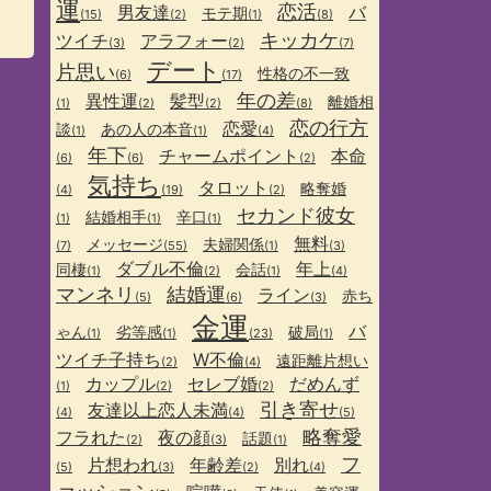
運
恋活
男友達
バ
モテ期
(15)
(2)
(1)
(8)
キッカケ
ツイチ
アラフォー
(3)
(2)
(7)
デート
片思い
性格の不一致
(6)
(17)
年の差
異性運
髪型
離婚相
(1)
(2)
(2)
(8)
恋の行方
恋愛
談
あの人の本音
(1)
(1)
(4)
年下
チャームポイント
本命
(6)
(6)
(2)
気持ち
タロット
略奪婚
(4)
(19)
(2)
セカンド彼女
結婚相手
辛口
(1)
(1)
(1)
無料
メッセージ
夫婦関係
(7)
(55)
(1)
(3)
ダブル不倫
年上
同棲
会話
(1)
(2)
(1)
(4)
マンネリ
結婚運
ライン
赤ち
(5)
(6)
(3)
金運
バ
ゃん
劣等感
破局
(1)
(1)
(23)
(1)
ツイチ子持ち
W不倫
遠距離片想い
(2)
(4)
カップル
セレブ婚
だめんず
(1)
(2)
(2)
引き寄せ
友達以上恋人未満
(4)
(4)
(5)
略奪愛
フラれた
夜の顔
話題
(2)
(3)
(1)
フ
片想われ
年齢差
別れ
(5)
(3)
(2)
(4)