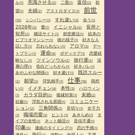
意識させる
返信
ル
二股
欲
(1)
(2)
(1)
(2)
前世
夫婦
望
アストロダイス
(1)
(2)
(1)
すれ違い
シンパシー
会う
(10)
(1)
(3)
(1)
2026年
イニシャル
長所と
愛
(3)
(1)
(2)
短所
婚活サイト
前世療法
絵本の
(2)
(1)
(1)
ビブリオマンシー
彼の様子
好きな人
(1)
(1)
アロマ
話し方
忘れられない
デー
(1)
(1)
(3)
運命
トプラン
ボディケア
恋愛経
(1)
(9)
(1)
ツインソウル
旅行運
験なし
深
(1)
(2)
(2)
層心理
告白どっちから
好きバレ
(1)
(1)
(1)
既読スルー
あやふやな関係
好き避け
(1)
(1)
仕事
願望
浮気相手
両想
(2)
(2)
(1)
(18)
イメチェン
本性
い
ハロウィン
(1)
(4)
(3)
カラダ目的
未婚
復縁対策
(1)
(2)
(1)
(2)
コミュニケー
妊娠
浮気される原因
(1)
(1)
ション
三角関係
見切り
女子力
(2)
(2)
(1)
職場恋愛
ヒント
あきらめ
タ
(1)
(3)
(1)
(1)
イプの女性
ネット婚活
音信不通
(1)
(1)
(1)
印象
連絡のタイミング
恋の予感
(5)
(1)
(1)
旅行
連絡
波動
外国人
不満