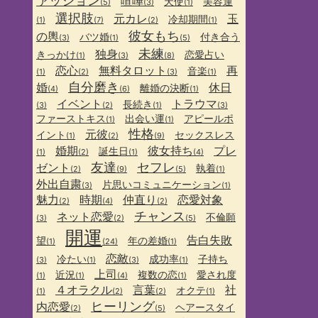
ァッション
喧嘩
天使
美容運
(5)
(3)
(1)
選択肢
元カレ
玉
冷却期間
(1)
(7)
(2)
(1)
彼女もち
の輿
バツ婚
付き合う
(3)
(1)
(5)
未練
独身
きっかけ
恋愛占い
(1)
(3)
(8)
恋心
無料タロット
再
音楽
(1)
(2)
(3)
(1)
自分磨き
婚
休日
離婚の決断
(4)
(6)
(1)
イベント
トラウマ
長続き
(3)
(2)
(1)
(3)
ファーストキス
出会い運
アピールポ
(1)
(1)
性格
元彼
イント
セックスレス
(1)
(2)
(9)
婚期
彼女持ち
プレ
誕生日
(1)
(2)
(1)
(4)
友達
セフレ
ゼント
執着
(2)
(9)
(5)
(1)
外出自粛
片思いコミュニケーション
(3)
(1)
魅力
時期
仲直り
恋愛対象
(2)
(4)
(2)
チャンス
ネット恋愛
不倫願
(3)
(2)
(5)
開運
告白失敗
望
年の差婚
(1)
(24)
(1)
恋敵
冷たい
成功率
子持ち
(3)
(1)
(3)
(1)
上司
近況
複数の恋
愛され度
(1)
(1)
(4)
(1)
４オラクル
言葉
社
オクテ
(1)
(2)
(2)
(1)
ヒーリング
内恋愛
ヘアースタイ
(2)
(5)