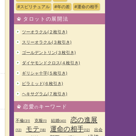
#スピリチュアル
#年の差
#運命の相手
タロットの展開法
ツーオラクル(２枚引き)
スリーオラクル(３枚引き)
ゴールデントリン(３枚引き)
ダイヤモンドクロス(４枚引き)
ギリシャ十字(５枚引き)
ピラミッド(６枚引き)
ヘキサグラム(７枚引き)
恋愛
キーワード
の
恋の進展
不倫
克服
結婚
(31)
(1)
(40)
モテ
運命の相手
出会
(12)
(18)
(12)