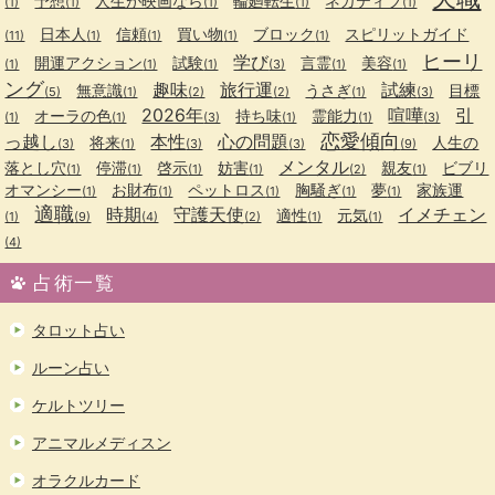
予想
人生が映画なら
輪廻転生
ネガティブ
(1)
(1)
(1)
(1)
(1)
日本人
信頼
買い物
ブロック
スピリットガイド
(11)
(1)
(1)
(1)
(1)
ヒーリ
学び
開運アクション
試験
言霊
美容
(1)
(1)
(1)
(3)
(1)
(1)
ング
趣味
旅行運
試練
無意識
うさぎ
目標
(5)
(1)
(2)
(2)
(1)
(3)
2026年
喧嘩
引
オーラの色
持ち味
霊能力
(1)
(1)
(3)
(1)
(1)
(3)
恋愛傾向
っ越し
本性
心の問題
将来
人生の
(3)
(1)
(3)
(3)
(9)
メンタル
落とし穴
停滞
啓示
妨害
親友
ビブリ
(1)
(1)
(1)
(1)
(2)
(1)
オマンシー
お財布
ペットロス
胸騒ぎ
夢
家族運
(1)
(1)
(1)
(1)
(1)
適職
時期
守護天使
イメチェン
適性
元気
(1)
(9)
(4)
(2)
(1)
(1)
(4)
占術一覧
タロット占い
ルーン占い
ケルトツリー
アニマルメディスン
オラクルカード