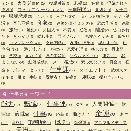
カラダ目的
未婚
ィン
復縁対策
妊娠
浮気される
(1)
(2)
(1)
(2)
(1)
コミュニケーション
三角関係
原因
見切り
女子力
(1)
(2)
(2)
(1)
職場恋愛
ヒント
あきらめ
タイプの女性
ネット婚
(1)
(3)
(1)
(1)
(1)
印象
活
音信不通
連絡のタイミング
恋の予感
連絡
(1)
(1)
(5)
(1)
(1)
旅行
離婚
波動
外国人
不満
妊活
告白され
(1)
(3)
(1)
(1)
(1)
(1)
(2)
ライバル
た
きっかけ
隠し事
恋愛スイッチ
脈あり
(1)
(1)
(1)
(4)
(1)
付
コンプレックス
肉体関係
友達の彼氏
縁むすび
(1)
(1)
(1)
(1)
(1)
き合う
過ごし方
特徴
恋愛心理
接し方
再出発
(2)
(2)
(1)
(1)
(1)
お
学校
元カノ
彼の本音
ソウルメイト
運気
(1)
(1)
(1)
(1)
(1)
(32)
まじない
結婚成就
メール返信
素っ気ない
再会
宿
(4)
(1)
(1)
(1)
(1)
仕事運
ダイエット
命
ボディータッチ
結婚スタ
(1)
(1)
(14)
(3)
趣味
イル
服
生徒
既婚者
秘密
振り向かせる
(1)
(1)
(1)
(1)
(1)
(2)
(1)
仕事
キーワード
の
能力
転職
仕事運
人間関係
財
会社
(10)
(18)
(14)
(1)
(9)
金運
仕事
適職
運
働き方
応募
相性
(4)
(9)
(18)
(1)
(2)
(23)
職場
守護動物
資格
勉強運
アニマルメディス
(33)
(1)
(3)
(8)
(1)
天職
上司
独立
就職
成
ン
足りないもの