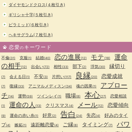
ダイヤモンドクロス(４枚引き)
ギリシャ十字(５枚引き)
ピラミッド(６枚引き)
ヘキサグラム(７枚引き)
恋愛
キーワード
の
恋の進展
モテ
運命
不倫
克服
結婚
(31)
(1)
(40)
(12)
(18)
の相手
縁切り
部下
出会い
相性
浮気
(12)
(72)
(33)
(2)
(30)
良縁
恋愛成就
不安
会える日
片想い
(7)
(1)
(3)
(117)
(20)
アプロー
復縁
アニマルメディスン
魂の因果
(7)
(33)
(34)
(1)
本心
チ
職場
運勢
ツインレイ
恋愛相談
(14)
(59)
(1)
(8)
(27)
運命の人
メール
恋愛傾向
クリスマス
(1)
(13)
(4)
(12)
告白
好意
失恋
好みのタイ
運命の赤い糸
(9)
(1)
(2)
(24)
(4)
パワ
ご縁
タイミング
プ
遠距離恋愛
嫉妬
(4)
(1)
(4)
(8)
(7)