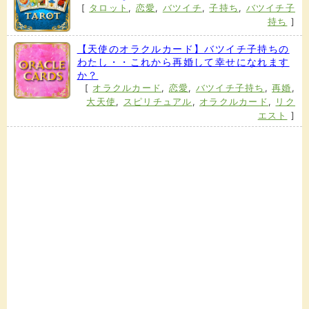
[
タロット
,
恋愛
,
バツイチ
,
子持ち
,
バツイチ子
持ち
]
【天使のオラクルカード】バツイチ子持ちの
わたし・・これから再婚して幸せになれます
か？
[
オラクルカード
,
恋愛
,
バツイチ子持ち
,
再婚
,
大天使
,
スピリチュアル
,
オラクルカード
,
リク
エスト
]