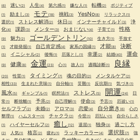
迷い
人生
転機
第六感
嫌な人
ポジティブ
(6)
(2)
(4)
(1)
(1)
(2)
モテ
YesNo
励まし
挑戦
リラックス
(1)
(3)
(18)
(3)
(8)
(1)
ストレス解消
休日
インナーチャイルド
浄
選択
(1)
(2)
(3)
(3)
性格
化
課題
メンター
おまじない
子育て
(4)
(3)
(3)
(4)
(1)
ゴールデントリン
魅力
生き方
手放す
(9)
(2)
(10)
(1)
才能
決断
自己肯定感
才能発掘
家系の因縁
(1)
(1)
(4)
(1)
(8)
運命
イニシャル
幸運
後悔
厄落とし
結婚
(5)
(2)
(1)
(1)
(2)
(40)
金運
良縁
健康
心
故人
適職診断
(9)
(8)
(23)
(1)
(1)
(1)
タイミング
魂の目的
メンタルケア
性質
(20)
(1)
(7)
(2)
(2)
相性
生まれた意味
自分軸
災難
反抗期
気づき
(33)
(1)
(1)
(1)
(1)
(1)
開運
風水
ストレス
ギャンブル
瞑想法
日
(5)
(1)
(1)
(5)
(24)
予兆
使命
常
断捨離
自己理解
予言
厄祓い
(1)
(1)
(2)
(1)
(3)
(1)
(1)
自分磨き
セルフラブ
未婚
アロマ
恋愛
心の
(2)
(2)
(3)
(4)
(6)
チャクラ
整理
ハムスター
今世
厄払い
自分らしさ
(1)
(1)
(2)
(1)
(1)
癒し
ハイヤーセルフ
独身
過ごし方
退屈
(1)
(2)
(12)
(1)
(3)
選択肢
格言
ラッキーカラー
人気
疲れ
強
(2)
(1)
(2)
(1)
(4)
(7)
失せ物
さ
気分転換
どん底
生きづらさ
自己分析