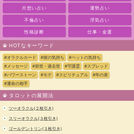
片想い占い
運勢占い
不倫占い
浮気占い
性格診断
仕事・金運
HOTなキーワード
#オラクルカード
#彼の気持ち
#ペットの気持ち
#メッセージ
#前世・過去世
#守護霊
#スプレッド
#パワーストーン
#モテ
#スピリチュアル
#年の差
#運命の相手
タロットの展開法
ツーオラクル(２枚引き)
スリーオラクル(３枚引き)
ゴールデントリン(３枚引き)