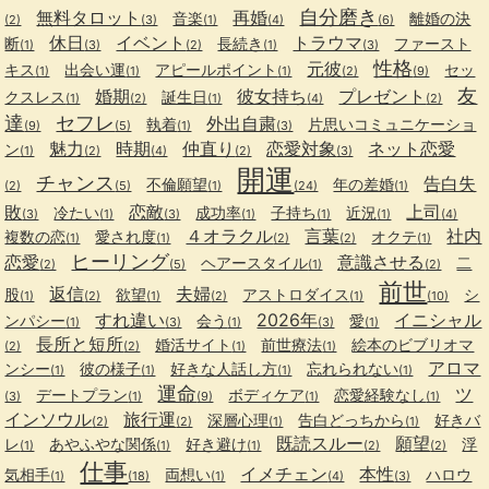
自分磨き
無料タロット
再婚
音楽
離婚の決
(2)
(3)
(1)
(4)
(6)
休日
イベント
トラウマ
断
長続き
ファースト
(1)
(3)
(2)
(1)
(3)
性格
元彼
キス
出会い運
アピールポイント
セッ
(1)
(1)
(1)
(2)
(9)
友
婚期
彼女持ち
プレゼント
クスレス
誕生日
(1)
(2)
(1)
(4)
(2)
達
セフレ
外出自粛
執着
片思いコミュニケーショ
(9)
(5)
(1)
(3)
魅力
時期
仲直り
恋愛対象
ネット恋愛
ン
(1)
(2)
(4)
(2)
(3)
開運
チャンス
告白失
不倫願望
年の差婚
(2)
(5)
(1)
(24)
(1)
敗
恋敵
上司
冷たい
成功率
子持ち
近況
(3)
(1)
(3)
(1)
(1)
(1)
(4)
４オラクル
言葉
社内
複数の恋
愛され度
オクテ
(1)
(1)
(2)
(2)
(1)
ヒーリング
恋愛
意識させる
ヘアースタイル
二
(2)
(5)
(1)
(2)
前世
返信
夫婦
股
欲望
アストロダイス
シ
(1)
(2)
(1)
(2)
(1)
(10)
すれ違い
2026年
イニシャル
ンパシー
会う
愛
(1)
(3)
(1)
(3)
(1)
長所と短所
婚活サイト
前世療法
絵本のビブリオマ
(2)
(2)
(1)
(1)
アロマ
ンシー
彼の様子
好きな人話し方
忘れられない
(1)
(1)
(1)
(1)
運命
ツ
デートプラン
ボディケア
恋愛経験なし
(3)
(1)
(9)
(1)
(1)
インソウル
旅行運
深層心理
告白どっちから
好きバ
(2)
(2)
(1)
(1)
既読スルー
願望
レ
あやふやな関係
好き避け
浮
(1)
(1)
(1)
(2)
(2)
仕事
イメチェン
本性
気相手
両想い
ハロウ
(1)
(18)
(1)
(4)
(3)