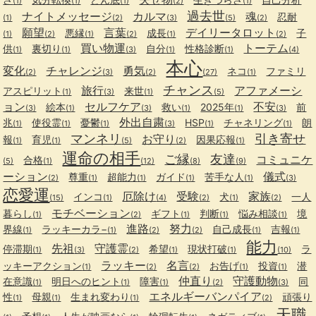
(1)
(1)
(1)
(2)
(1)
過去世
ナイトメッセージ
カルマ
魂
忍耐
(1)
(2)
(3)
(5)
(2)
願望
言葉
デイリータロット
悪縁
成長
子
(1)
(2)
(1)
(2)
(1)
(2)
買い物運
トーテム
供
裏切り
自分
性格診断
(1)
(1)
(3)
(1)
(1)
(4)
本心
変化
チャレンジ
勇気
ネコ
ファミリ
(2)
(3)
(2)
(27)
(1)
チャンス
旅行
アファメーシ
アスピリット
来世
(1)
(3)
(1)
(5)
ョン
セルフケア
不安
絵本
救い
2025年
前
(3)
(1)
(3)
(1)
(1)
(3)
外出自粛
兆
使役霊
憂鬱
HSP
チャネリング
朗
(1)
(1)
(1)
(3)
(1)
(1)
マンネリ
引き寄せ
お守り
報
育児
因果応報
(1)
(1)
(5)
(2)
(1)
運命の相手
ご縁
友達
コミュニケ
合格
(5)
(1)
(12)
(8)
(9)
ーション
儀式
尊重
超能力
ガイド
苦手な人
(2)
(1)
(1)
(1)
(1)
(3)
恋愛運
厄除け
受験
家族
インコ
犬
一人
(15)
(1)
(4)
(2)
(1)
(2)
モチベーション
暮らし
ギフト
判断
悩み相談
境
(1)
(2)
(1)
(1)
(1)
進路
努力
界線
ラッキーカラ−
自己成長
吉報
(1)
(1)
(2)
(2)
(1)
(1)
能力
先祖
守護霊
停滞期
希望
現状打破
ラ
(1)
(3)
(2)
(1)
(1)
(10)
ラッキー
名言
ッキーアクション
お告げ
投資
潜
(1)
(2)
(2)
(1)
(1)
仲直り
守護動物
在意識
明日へのヒント
障害
同
(1)
(1)
(1)
(2)
(3)
エネルギーバンパイア
性
母親
生まれ変わり
頑張り
(1)
(1)
(1)
(2)
天職