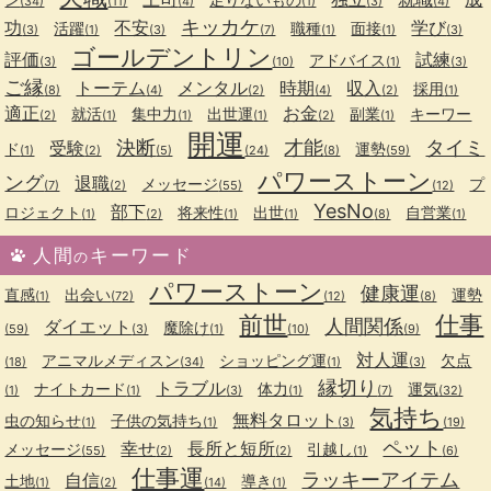
(34)
(11)
(4)
(1)
(3)
(4)
キッカケ
功
不安
学び
活躍
職種
面接
(3)
(1)
(3)
(7)
(1)
(1)
(3)
ゴールデントリン
評価
試練
アドバイス
(3)
(10)
(1)
(3)
ご縁
トーテム
メンタル
時期
収入
採用
(8)
(4)
(2)
(4)
(2)
(1)
適正
お金
就活
集中力
出世運
副業
キーワー
(2)
(1)
(1)
(1)
(2)
(1)
開運
決断
才能
タイミ
受験
ド
運勢
(1)
(2)
(5)
(24)
(8)
(59)
パワーストーン
ング
退職
メッセージ
プ
(7)
(2)
(55)
(12)
YesNo
部下
ロジェクト
将来性
出世
自営業
(1)
(2)
(1)
(1)
(8)
(1)
人間
キーワード
の
パワーストーン
健康運
直感
出会い
運勢
(1)
(72)
(12)
(8)
前世
仕事
人間関係
ダイエット
魔除け
(59)
(3)
(1)
(10)
(9)
対人運
アニマルメディスン
ショッピング運
欠点
(18)
(34)
(1)
(3)
縁切り
トラブル
ナイトカード
体力
運気
(1)
(1)
(3)
(1)
(7)
(32)
気持ち
無料タロット
虫の知らせ
子供の気持ち
(1)
(1)
(3)
(19)
ペット
幸せ
長所と短所
メッセージ
引越し
(55)
(2)
(2)
(1)
(6)
仕事運
ラッキーアイテム
自信
土地
導き
(1)
(2)
(14)
(1)