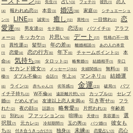
ーストーン
占い
恋人
先生
フェチ
彼氏
(12)
(1)
(3)
(1)
(1)
婚活
報われぬ恋
本音
家庭
シチュエーショ
(4)
(2)
(3)
(18)
(2)
LINE
癒し
恋
一目惚れ
ン
誠実
異性
(1)
(11)
(1)
(12)
(1)
(2)
愛運
恋活
男友達
バツイチ
アラフ
モテ期
(15)
(2)
(1)
(8)
(3)
デート
キッカケ
片思い
ォー
性格の不一致
(2)
(7)
(6)
(17)
年の差
異性運
髪型
離婚相談
あの人の本音
(1)
(2)
(2)
(8)
(1)
恋の行方
年下
恋愛
チャームポイント
本
(1)
(4)
(6)
(6)
(2)
気持ち
命
タロット
略奪婚
結婚相手
辛口
(4)
(19)
(2)
(1)
(1)
セカンド彼女
無料
メッセージ
夫婦関係
同
(1)
(7)
(55)
(1)
(3)
マンネリ
結婚運
ダブル不倫
年上
棲
会話
(1)
(2)
(1)
(4)
(5)
金運
ライン
バツ
赤ちゃん
劣等感
破局
(6)
(3)
(1)
(1)
(23)
(1)
イチ子持ち
W不倫
カップル
セレブ
遠距離片想い
(2)
(4)
(1)
(2)
引き寄せ
婚
だめんず
友達以上恋人未満
フラ
(2)
(4)
(4)
(5)
略奪愛
れた
夜の顔
片想われ
年齢差
話題
(2)
(3)
(1)
(5)
(3)
ファッション
選
別れ
喧嘩
天使
美容運
(2)
(4)
(5)
(3)
(1)
(1)
択肢
彼女も
元カレ
玉の輿
冷却期間
バツ婚
(7)
(2)
(1)
(3)
(1)
ち
未練
独身
恋心
付き合うきっかけ
恋愛占い
(5)
(1)
(3)
(8)
(1)