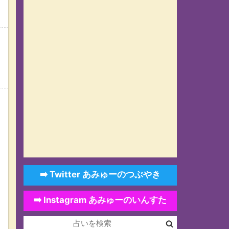
➡️ Twitter あみゅーのつぶやき
➡️ Instagram あみゅーのいんすた