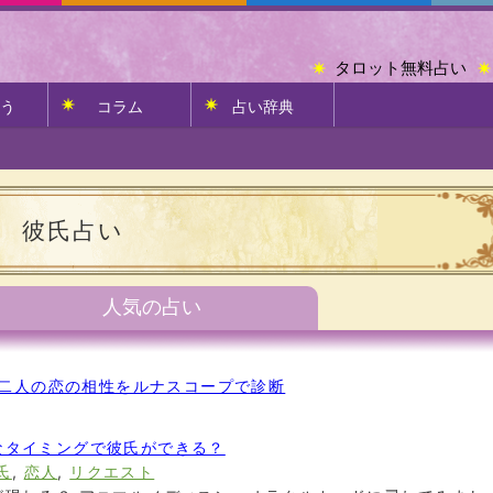
タロット無料占い
う
コラム
占い辞典
彼氏占い
人気の占い
二人の恋の相性をルナスコープで診断
なタイミングで彼氏ができる？
氏
,
恋人
,
リクエスト