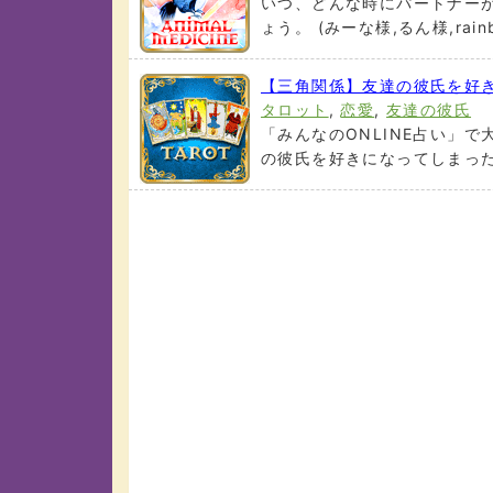
いつ、どんな時にパートナー
ょう。 (みーな様,るん様,rainbo
【三角関係】友達の彼氏を好
タロット
,
恋愛
,
友達の彼氏
「みんなのONLINE占い」で
の彼氏を好きになってしまった・