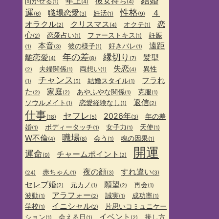
結婚
年上
彼女持ち
向かせる
(1)
(4)
(4)
運
性格
職場恋愛
４
妊活
(6)
(3)
(1)
(9)
オラクル
クリスマス
恋
オクテ
(2)
(4)
(1)
心
恋愛占い
ファーストキス
妊娠
(2)
(1)
(1)
本音
遠距
彼の様子
好きバレ
(1)
(3)
(1)
(1)
年の差
縁切り
離恋愛
髪型
(4)
(8)
(7)
失恋
夫婦関係
両想い
異性
(2)
(1)
(1)
(4)
チャンス
フラれ
結婚スタイル
(1)
(5)
(1)
た
家庭
あやふやな関係
克服
(2)
(2)
(1)
(1)
返信
ソウルメイト
恋愛経験なし
(1)
(1)
(2)
仕事
セフレ
2026年
年の差
(18)
(5)
(3)
婚
ボディータッチ
女子力
天使
(1)
(1)
(1)
(1)
職場
W不倫
会う
魂の因果
(4)
(8)
(1)
(1)
開運
運命
チャームポイント
(9)
(2)
夜の顔
すれ違い
赤ちゃん
(24)
(1)
(3)
(3)
セレブ婚
願望
元カノ
再会
(2)
(1)
(2)
(1)
アラフォー
波動
誠実
成功率
(1)
(2)
(1)
(1)
イニシャル
学校
片思いコミュニケー
(1)
(2)
イベント
ション
会える日
接し方
(1)
(1)
(2)