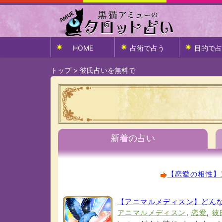
HOME
占術で占う
目的で占
トップ
>
彼氏占いを無料で
新着の占い
【恋愛の相性】
【アニマルメディスン】どん
アニマルメディスン
,
恋愛
,
彼