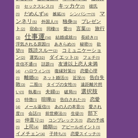
キッカケ
セックスレス
彼氏
(1)
(1)
(7)
マ
だめんず
嫉妬
シンパシー
(1)
(4)
(1)
(1)
ンネリ
独身
プレゼン
外国人
(5)
(1)
(3)
ト
言葉
旅行
宿命
同棲
愛
(2)
(1)
(1)
(1)
(2)
仕事運
結婚成就
長続き
(3)
(14)
(1)
(1)
浮気される原因
あきらめ
秘密
欲
(1)
(1)
(1)
既読スルー
コミュニケーショ
望
(1)
(2)
ン
ダイエット
運気
フェチ
(2)
(32)
(3)
(1)
友達以上恋人未満
音信不通
話題
(1)
(1)
ハロウィン
復縁対策
恋愛心理
(4)
(1)
(1)
離婚
告白失
ネット婚活
近況
(1)
(2)
(1)
(1)
敗
二股
タイプの女性
遠距離片想
(3)
(1)
(1)
選択肢
夫婦
い
執着
破局
(1)
(1)
(2)
(1)
喧嘩
恋愛
特徴
告白された
(7)
(1)
(3)
(1)
メール返信
あの人の本音
愛され
(4)
(1)
(1)
部下
度
会話
前世療法
生徒
(1)
(1)
(1)
(1)
仲直り
コンプレックス
恋の予感
(2)
(2)
(1)
上司
婚期
アピールポイント
(1)
(4)
(2)
(1)
イメチェン
子持ち
恋愛スイッチ
(4)
(1)
(1)