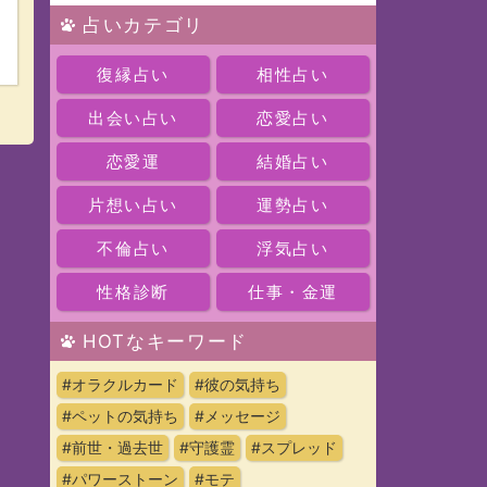
占いカテゴリ
復縁占い
相性占い
出会い占い
恋愛占い
恋愛運
結婚占い
片想い占い
運勢占い
不倫占い
浮気占い
性格診断
仕事・金運
HOTなキーワード
#オラクルカード
#彼の気持ち
#ペットの気持ち
#メッセージ
#前世・過去世
#守護霊
#スプレッド
#パワーストーン
#モテ