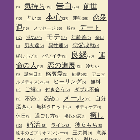
告白
気持ち
前世
(1)
(19)
(24)
本心
恋愛
占い
運勢
(10)
(3)
(27)
(59)
運
デート
メッセージ
服
(15)
(55)
(1)
モテ
年齢差
浮気
辛口
(17)
(30)
(18)
(2)
恋愛成就
男友達
異性運
(1)
(2)
(2)
(7)
良縁
運
バツイチ
縁むすび
(1)
(3)
(20)
命の人
恋の進展
冷たい
(13)
(12)
略奪愛
誕生日
結婚
アニマ
(1)
(1)
(5)
(40)
ヒーリング
無料
ルメディスン
(34)
(5)
ご縁
付き合う
ダブル不倫
(3)
(8)
(2)
メール
自分
不安
恋敵
(2)
(3)
(3)
(12)
磨き
無料タロット
ボディケア
(6)
(3)
(1)
癒し
休日
過ごし方
複数の恋
(3)
(2)
(1)
婚活
彼女もち
ライン
(12)
(18)
(3)
(5)
玉の輿
意識
絵本のビブリオマンシー
(1)
(3)
させる
別れ
不倫願望
先生