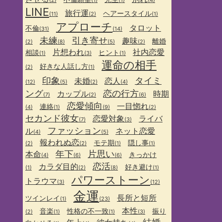
(2)
(1)
(1)
(4)
LINE
旅行運
ヘアースタイル
(11)
(2)
(1)
アプローチ
タロット
不倫
(31)
(14)
未練
引き寄せ
趣味
離婚
(2)
(8)
(5)
(2)
片想われ
社内恋愛
相談
ヒント
(1)
(3)
(1)
運命の相手
好きな人話し方
(2)
(1)
印象
タイミ
未婚
恋人
(12)
(5)
(2)
(4)
ング
恋の行方
カップル
時期
(7)
(2)
(6)
恋愛傾向
一目惚れ
連絡
(4)
(1)
(9)
(2)
セカンド彼女
恋愛対象
ライバ
(7)
(3)
ファッション
ル
ネット恋愛
(4)
(5)
報われぬ恋
モテ期
隠し事
(2)
(2)
(1)
(1)
年下
片思い
本命
きっかけ
(4)
(6)
(6)
恋活
カラダ目的
好き避け
(1)
(2)
(8)
(1)
パワーストーン
トラウマ
(3)
(12)
金運
長所と短所
ツインレイ
(1)
(23)
本性
音楽
性格の不一致
振り
(2)
(1)
(1)
(3)