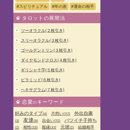
#スピリチュアル
#年の差
#運命の相手
タロットの展開法
ツーオラクル(２枚引き)
スリーオラクル(３枚引き)
ゴールデントリン(３枚引き)
ダイヤモンドクロス(４枚引き)
ギリシャ十字(５枚引き)
ピラミッド(６枚引き)
ヘキサグラム(７枚引き)
恋愛
キーワード
の
好みのタイプ
外出自粛
片想い
(4)
(117)
友達
バツイチ子持ち
出会い
(3)
(9)
(72)
元彼
相性
復縁
結婚相手
(2)
(33)
(33)
(2)