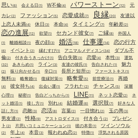
パワーストーン
思い
W不倫
元
会える日
(6)
(1)
(4)
(12)
良縁
ファッション
恋愛成就
カレ
友達以
(2)
(5)
(7)
(20)
タイミング
上恋人未満
休日
本命
年齢差
(4)
(3)
(4)
(7)
(2)
恋の進展
セカンド彼女
ご縁
欲望
外国人
(12)
(1)
(7)
(8)
婚活
仕事運
恋の行方
夜の顔
離婚相談
(1)
(1)
(3)
(18)
(14)
イベント
ダブル不
縁むすび
アニマルメディスン
(6)
(2)
(1)
(34)
倫
告白失敗
恋愛
本性
付き合うきっかけ
運気
(2)
(1)
(3)
(4)
(3)
ライン
魅力
あきらめ
友達の彼氏
告白された
(32)
(1)
(3)
(1)
(1)
長所と短所
振り向かせる
辛口
ファーストキス
(2)
(1)
(1)
(2)
(1)
略奪愛
無料
再婚
略奪婚
復縁対策
前世療法
(3)
(1)
(1)
(5)
(1)
チャンス
彼女持ち
フラれた
出会い運
深層
(4)
(4)
(1)
(2)
(5)
LINE
ネット恋愛
心理
秘密
告白どっちから
ネ
(1)
(1)
(1)
(11)
(2)
結婚運
選択肢
別れ
ット婚活
接し方
好きな人
(1)
(1)
(4)
(6)
(7)
恋活
恋敵
言葉
一目惚れ
玉の輿
話し方
(1)
(3)
(8)
(2)
(2)
(3)
性格
男友達
付き合う
プレゼン
アストロダイス
(2)
(9)
(1)
(2)
ト
ツインソウル
片思いコミュニケーション
彼の本音
(2)
(1)
(1)
年上
本音
報われぬ恋
特徴
浮気される原因
(2)
(4)
(3)
(2)
(1)