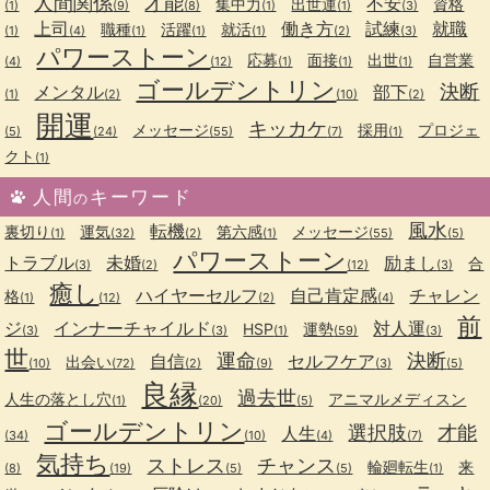
人間関係
才能
不安
集中力
出世運
資格
(1)
(9)
(8)
(1)
(1)
(3)
上司
働き方
試練
就職
職種
活躍
就活
(1)
(4)
(1)
(1)
(1)
(2)
(3)
パワーストーン
応募
面接
出世
自営業
(4)
(12)
(1)
(1)
(1)
ゴールデントリン
決断
メンタル
部下
(1)
(2)
(10)
(2)
開運
キッカケ
メッセージ
採用
プロジェ
(5)
(24)
(55)
(7)
(1)
クト
(1)
人間
キーワード
の
風水
転機
裏切り
運気
第六感
メッセージ
(1)
(32)
(2)
(1)
(55)
(5)
パワーストーン
トラブル
未婚
励まし
合
(3)
(2)
(12)
(3)
癒し
ハイヤーセルフ
自己肯定感
チャレン
格
(1)
(12)
(2)
(4)
前
ジ
インナーチャイルド
対人運
HSP
運勢
(3)
(3)
(1)
(59)
(3)
世
運命
決断
自信
セルフケア
出会い
(10)
(72)
(2)
(9)
(3)
(5)
良縁
過去世
人生の落とし穴
アニマルメディスン
(1)
(20)
(5)
ゴールデントリン
選択肢
才能
人生
(34)
(10)
(4)
(7)
気持ち
ストレス
チャンス
輪廻転生
来
(8)
(19)
(5)
(5)
(1)