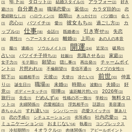
年下
タロット
アラフォー
結婚スタイル
好き
(1)
(6)
(2)
(1)
(2)
自分磨き
職場恋愛
返信
カラダ目的
避け
恋
(1)
(6)
(3)
(2)
(2)
婚期
愛経験なし
ハロウィン
きっかけ
バツ婚
会う
(1)
(1)
(2)
(1)
(1)
彼女もち
恋心
バツイチ
過ごし方
カ
愛
(1)
(2)
(3)
(1)
(5)
(2)
仕事
引き寄せ
ップル
失恋
会話
既婚者
(2)
(18)
(1)
(1)
(5)
離婚
上司
異性
ヘアースタイル
あの人の本音
(4)
(1)
(1)
(2)
(4)
開運
服
連絡
ソウルメイト
近況
破局
(1)
(1)
(1)
(1)
(24)
(1)
(1)
占い
バツイチ子持ち
意識させる
家庭
妊娠
(3)
(2)
(1)
(2)
(2)
願望
チャームポイ
女子力
モテ期
隠し事
再出発
(1)
(1)
(2)
(1)
(1)
ント
片想われ
不倫願望
音信不通
タイプの女性
(2)
(3)
(1)
(1)
(1)
前世
部下
元彼
仲直
結婚相手
天使
冷たい
(2)
(1)
(2)
(1)
(1)
(10)
職場
り
未婚
時期
夫婦
好
誕生日
波動
(2)
(1)
(8)
(2)
(4)
(1)
(2)
意
喧嘩
2026年
ボディータッチ
遠距離片想い
(2)
(1)
(3)
(1)
(3)
旅行
だめんず
無料タロ
先生
性格の不一致
学校
(3)
(1)
(4)
(1)
(1)
ット
夫婦関係
恋愛相談
浮気相手
話題
美容運
(3)
(1)
(1)
(1)
(1)
(1)
すれ違い
赤ちゃん
シンパシー
恋愛スイッチ
脈あり
(1)
(3)
(1)
(1)
社内恋愛
コ
恋の予感
シチュエーション
劣等感
(1)
(1)
(1)
(1)
(2)
ミュニケーション
おまじない
執着
コンプレックス
(2)
(4)
(1)
４オラクル
冷却期間
肉体関係
アピールポイント
(1)
(1)
(2)
(1)