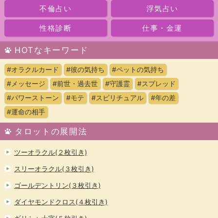
不倫占い
浮気占い
性格診断
仕事・金運
HOTなキーワード
#オラクルカード
#彼の気持ち
#ペットの気持ち
#メッセージ
#前世・過去世
#守護霊
#スプレッド
#パワーストーン
#モテ
#スピリチュアル
#年の差
#運命の相手
タロットの展開法
ツーオラクル(２枚引き)
スリーオラクル(３枚引き)
ゴールデントリン(３枚引き)
ダイヤモンドクロス(４枚引き)