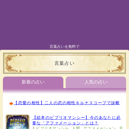
言葉占いを無料で
言葉占い
新着の占い
人気の占い
【恋愛の相性】二人の恋の相性をルナスコープで診断
【絵本のビブリオマンシー】今のあなたに必
要な「アファメーション」とは？
[
ビブリオマンシー
,
人間
,
アファメーション
,
言