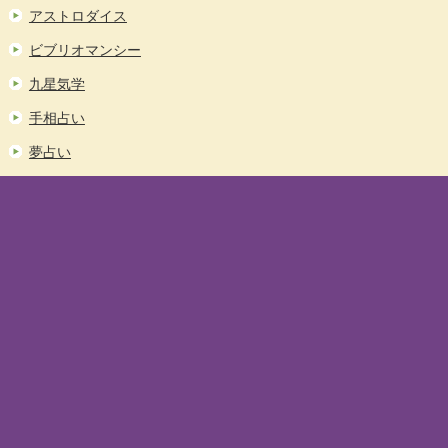
アストロダイス
ビブリオマンシー
九星気学
手相占い
夢占い