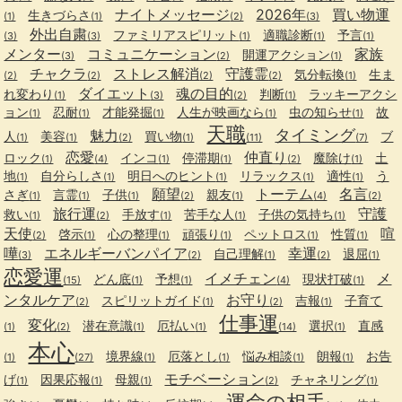
ナイトメッセージ
2026年
買い物運
生きづらさ
(1)
(1)
(2)
(3)
外出自粛
ファミリアスピリット
適職診断
予言
(3)
(3)
(1)
(1)
(1)
メンター
コミュニケーション
家族
開運アクション
(3)
(2)
(1)
チャクラ
ストレス解消
守護霊
気分転換
生ま
(2)
(2)
(2)
(2)
(1)
ダイエット
魂の目的
れ変わり
判断
ラッキーアクシ
(1)
(3)
(2)
(1)
ョン
忍耐
才能発掘
人生が映画なら
虫の知らせ
故
(1)
(1)
(1)
(1)
(1)
天職
タイミング
魅力
人
美容
買い物
ブ
(1)
(1)
(2)
(1)
(11)
(7)
恋愛
仲直り
ロック
インコ
停滞期
魔除け
土
(1)
(4)
(1)
(1)
(2)
(1)
地
自分らしさ
明日へのヒント
リラックス
適性
う
(1)
(1)
(1)
(1)
(1)
願望
トーテム
名言
さぎ
言霊
子供
親友
(1)
(1)
(1)
(2)
(1)
(4)
(2)
旅行運
守護
救い
手放す
苦手な人
子供の気持ち
(1)
(2)
(1)
(1)
(1)
天使
喧
啓示
心の整理
頑張り
ペットロス
性質
(2)
(1)
(1)
(1)
(1)
(1)
嘩
エネルギーバンパイア
幸運
自己理解
退屈
(3)
(2)
(1)
(2)
(1)
恋愛運
イメチェン
メ
どん底
予想
現状打破
(15)
(1)
(1)
(4)
(1)
ンタルケア
お守り
スピリットガイド
吉報
子育て
(2)
(1)
(2)
(1)
仕事運
変化
潜在意識
厄払い
選択
直感
(1)
(2)
(1)
(1)
(14)
(1)
本心
境界線
厄落とし
悩み相談
朗報
お告
(1)
(27)
(1)
(1)
(1)
(1)
モチベーション
げ
因果応報
母親
チャネリング
(1)
(1)
(1)
(2)
(1)
運命の相手