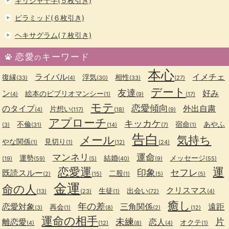
ギリシャ十字(５枚引き)
ピラミッド(６枚引き)
ヘキサグラム(７枚引き)
恋愛
キーワード
の
本心
ライバル
イメチェ
復縁
浮気
相性
(33)
(4)
(30)
(33)
(27)
デート
友達
ン
好み
絵本のビブリオマンシー
(4)
(1)
(9)
(17)
モテ
恋愛傾向
のタイプ
外出自粛
片想い
(4)
(117)
(18)
(9)
アプローチ
キッカケ
不倫
宿命
あやふ
(3)
(31)
(14)
(7)
(1)
告白
メール
気持ち
やな関係
見切り
(1)
(1)
(12)
(24)
マンネリ
運命
運勢
結婚
メッセージ
(19)
(59)
(5)
(40)
(9)
(55)
恋愛運
運
印象
セフレ
既読スルー
二股
(2)
(15)
(1)
(5)
(5)
金運
命の人
クリスマス
生徒
出会い
(13)
(23)
(1)
(72)
(4)
癒し
年の差
恋愛対象
三角関係
遠距
再会
(3)
(1)
(8)
(2)
(12)
運命の相手
未練
片
離恋愛
恋人
オクテ
(4)
(12)
(8)
(4)
(1)