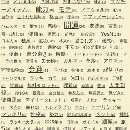
ラッキ
メンタル
厄除け
おまじない
世
疲れ
(1)
(2)
(4)
(4)
(1)
能力
モテ
ーアイテム
イニシャル
心
(6)
(10)
(18)
(2)
(1)
格言
アファメーション
自分
生まれた意味
導き
(1)
(1)
(2)
(1)
(3)
開運
友達
言葉
ハムスター
相性
悪縁
(1)
(33)
(1)
(24)
(9)
(2)
健康
YesNo
引っ越し
勇気
前兆
使役霊
(3)
(8)
(2)
(1)
(1)
(8)
独身
過ごし方
儀式
日本人
厄祓い
将来
希望
(1)
(3)
(1)
(1)
(2)
(3)
進路
不安
心の問題
結婚
家族運
引越し
(1)
(40)
(1)
(2)
(3)
(3)
自分磨き
使命
時期
先祖
ナイトカード
オ
(1)
(3)
(6)
(4)
(1)
(3)
失せ物
カルマ
予兆
アロマ
ーラの色
停滞
(1)
(1)
(2)
(3)
(2)
(3)
金運
縁切り
守護動物
学び
後悔
絵本
(3)
(23)
(3)
(1)
(1)
(7)
ご縁
ラッキーカラー
休日
ギャンブル
自己分析
(1)
(4)
(3)
(1)
人間関
試練
無料タロット
課題
妨害
夢
(8)
(3)
(3)
(3)
(1)
(1)
係
浄化
投資
自分軸
瞑想法
無意識
気づき
(9)
(4)
(1)
(1)
(1)
(1)
(1)
健康運
デイリータロット
ラッキー
尊重
人気
(8)
(2)
(1)
(1)
ヒーリング
幸せ
セルフラブ
欠点
ネコ
(2)
(1)
(2)
(2)
(1)
(5)
マンネリ
性格
ペット
努力
挑戦
家系の因縁
(5)
(9)
(2)
(1)
(6)
適職
旅
ラッキーカラ−
2025年
日常
ガイド
(3)
(1)
(1)
(1)
(1)
(9)
行
魂
嫌な人
障害
信頼
ギフト
元気
胸騒ぎ
(3)
(1)
(2)
(1)
(1)
(1)
(1)