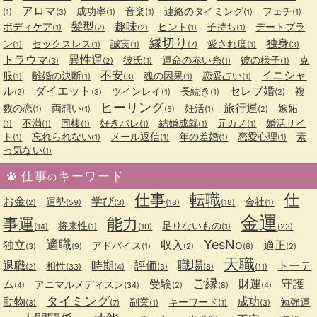
アロマ
成功率
音楽
連絡のタイミング
フェチ
(1)
(3)
(1)
(1)
(1)
(1)
髪型
趣味
ボディケア
ヒント
子持ち
デートプラ
(1)
(2)
(2)
(1)
(1)
縁切り
独身
ン
セックスレス
誠実
愛され度
(1)
(1)
(1)
(7)
(1)
(3)
トラウマ
異性運
彼氏
運命の赤い糸
彼の様子
克
(3)
(2)
(1)
(1)
(1)
不安
イニシャ
服
離婚の決断
魂の因果
恋愛占い
(1)
(1)
(3)
(1)
(1)
ル
ダイエット
セレブ婚
ツインレイ
長続き
複
(2)
(3)
(1)
(1)
(2)
ヒーリング
旅行運
数の恋
両想い
妊活
嫉妬
(1)
(1)
(5)
(1)
(2)
不満
同棲
好きバレ
結婚成就
元カノ
婚活サイ
(1)
(1)
(1)
(1)
(1)
(1)
ト
忘れられない
メール返信
年の差婚
恋愛心理
素
(1)
(1)
(1)
(1)
(1)
っ気ない
(1)
仕事
キーワード
の
仕事
転職
仕
お金
学び
運勢
会社
(2)
(59)
(3)
(18)
(18)
(1)
金運
事運
能力
将来性
足りないもの
(14)
(1)
(10)
(1)
(23)
適職
YesNo
独立
収入
適正
アドバイス
(3)
(9)
(1)
(2)
(8)
(2)
天職
職場
退職
時期
評価
トーテ
相性
(2)
(33)
(4)
(3)
(8)
(11)
ご縁
ム
受験
財運
守護
アニマルメディスン
(4)
(34)
(2)
(8)
(4)
タイミング
動物
成功
副業
キーワード
勉強運
(3)
(7)
(1)
(1)
(3)