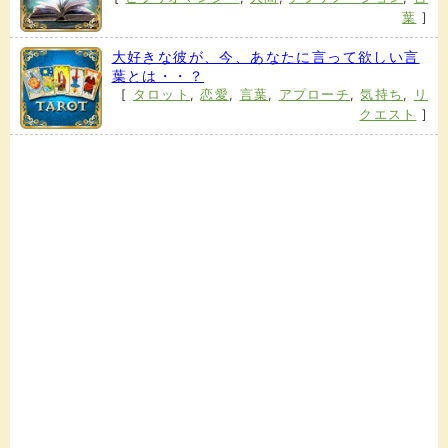
葉
]
大好きな彼が、今、あなたに言って欲しい言
葉とは・・？
[
タロット
,
恋愛
,
言葉
,
アプローチ
,
気持ち
,
リ
クエスト
]