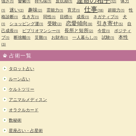
強さ
憂鬱
持ち味
反抗期
体力
(1)
(1)
(1)
(1)
(12)
仕事
迷い
趣味
霊能力
育児
超能力
性
(1)
(2)
(2)
(1)
(1)
(18)
(1)
格診断
生き方
同性
目標
成長
ネガティブ
犬
(1)
(1)
(1)
(1)
(1)
(1)
恋愛傾向
引き寄せ
受験
ショッピング運
自
(1)
(1)
(2)
(9)
(5)
長所と短所
己成長
ビブリオマンシー
今世
ポジティ
(1)
(1)
(2)
(1)
本性
ブ
断捨離
災難
お財布
一人暮らし
試験
(1)
(1)
(1)
(1)
(1)
(1)
(3)
占術一覧
タロット占い
ルーン占い
ケルトツリー
アニマルメディスン
オラクルカード
数秘術
星座占い・占星術