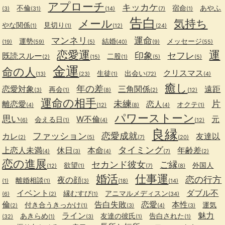
アプローチ
キッカケ
不倫
宿命
あやふ
(3)
(31)
(14)
(7)
(1)
告白
メール
気持ち
やな関係
見切り
(1)
(1)
(12)
(24)
マンネリ
運命
運勢
結婚
メッセージ
(19)
(59)
(5)
(40)
(9)
(55)
恋愛運
運
印象
セフレ
既読スルー
二股
(2)
(15)
(1)
(5)
(5)
金運
命の人
クリスマス
生徒
出会い
(13)
(23)
(1)
(72)
(4)
癒し
年の差
恋愛対象
三角関係
遠距
再会
(3)
(1)
(8)
(2)
(12)
運命の相手
未練
片
離恋愛
恋人
オクテ
(4)
(12)
(8)
(4)
(1)
パワーストーン
思い
W不倫
元
会える日
(6)
(1)
(4)
(12)
良縁
ファッション
恋愛成就
カレ
友達以
(2)
(5)
(7)
(20)
タイミング
上恋人未満
休日
本命
年齢差
(4)
(3)
(4)
(7)
(2)
恋の進展
セカンド彼女
ご縁
欲望
外国人
(12)
(1)
(7)
(8)
婚活
仕事運
恋の行方
夜の顔
離婚相談
(1)
(1)
(3)
(18)
(14)
イベント
ダブル不
縁むすび
アニマルメディスン
(6)
(2)
(1)
(34)
倫
告白失敗
恋愛
本性
付き合うきっかけ
運気
(2)
(1)
(3)
(4)
(3)
ライン
魅力
あきらめ
友達の彼氏
告白された
(32)
(1)
(3)
(1)
(1)