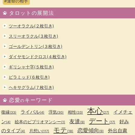
#運命の相手
タロットの展開法
ツーオラクル(２枚引き)
スリーオラクル(３枚引き)
ゴールデントリン(３枚引き)
ダイヤモンドクロス(４枚引き)
ギリシャ十字(５枚引き)
ピラミッド(６枚引き)
ヘキサグラム(７枚引き)
恋愛
キーワード
の
本心
ライバル
イメチェ
復縁
浮気
相性
(33)
(4)
(30)
(33)
(27)
デート
友達
ン
好み
絵本のビブリオマンシー
(4)
(1)
(9)
(17)
モテ
恋愛傾向
のタイプ
外出自粛
片想い
(4)
(117)
(18)
(9)