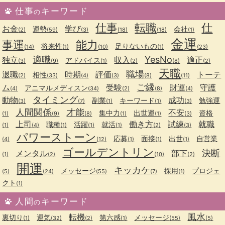
仕事
キーワード
の
仕事
転職
仕
お金
学び
運勢
会社
(2)
(59)
(3)
(18)
(18)
(1)
金運
事運
能力
将来性
足りないもの
(14)
(1)
(10)
(1)
(23)
適職
YesNo
独立
収入
適正
アドバイス
(3)
(9)
(1)
(2)
(8)
(2)
天職
職場
退職
時期
評価
トーテ
相性
(2)
(33)
(4)
(3)
(8)
(11)
ご縁
ム
受験
財運
守護
アニマルメディスン
(4)
(34)
(2)
(8)
(4)
タイミング
動物
成功
副業
キーワード
勉強運
(3)
(7)
(1)
(1)
(3)
人間関係
才能
不安
集中力
出世運
資格
(1)
(9)
(8)
(1)
(1)
(3)
上司
働き方
試練
就職
職種
活躍
就活
(1)
(4)
(1)
(1)
(1)
(2)
(3)
パワーストーン
応募
面接
出世
自営業
(4)
(12)
(1)
(1)
(1)
ゴールデントリン
決断
メンタル
部下
(1)
(2)
(10)
(2)
開運
キッカケ
メッセージ
採用
プロジェ
(5)
(24)
(55)
(7)
(1)
クト
(1)
人間
キーワード
の
風水
転機
裏切り
運気
第六感
メッセージ
(1)
(32)
(2)
(1)
(55)
(5)