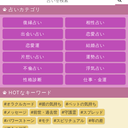
占いカテゴリ
復縁占い
相性占い
出会い占い
恋愛占い
恋愛運
結婚占い
片想い占い
運勢占い
不倫占い
浮気占い
性格診断
仕事・金運
HOTなキーワード
#オラクルカード
#彼の気持ち
#ペットの気持ち
#メッセージ
#前世・過去世
#守護霊
#スプレッド
#パワーストーン
#モテ
#スピリチュアル
#年の差