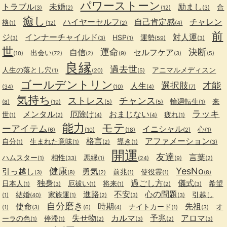
パワーストーン
トラブル
未婚
励まし
合
(3)
(2)
(12)
(3)
癒し
ハイヤーセルフ
自己肯定感
チャレン
格
(1)
(12)
(2)
(4)
前
ジ
インナーチャイルド
対人運
HSP
運勢
(3)
(3)
(1)
(59)
(3)
世
運命
決断
自信
セルフケア
出会い
(10)
(72)
(2)
(9)
(3)
(5)
良縁
過去世
人生の落とし穴
アニマルメディスン
(1)
(20)
(5)
ゴールデントリン
選択肢
才能
人生
(34)
(10)
(4)
(7)
気持ち
ストレス
チャンス
輪廻転生
来
(8)
(19)
(5)
(5)
(1)
ラッキ
メンタル
厄除け
おまじない
世
疲れ
(1)
(2)
(4)
(4)
(1)
能力
モテ
ーアイテム
イニシャル
心
(6)
(10)
(18)
(2)
(1)
格言
アファメーション
自分
生まれた意味
導き
(1)
(1)
(2)
(1)
(3)
開運
友達
言葉
ハムスター
相性
悪縁
(1)
(33)
(1)
(24)
(9)
(2)
健康
YesNo
引っ越し
勇気
前兆
使役霊
(3)
(8)
(2)
(1)
(1)
(8)
独身
過ごし方
儀式
日本人
厄祓い
将来
希望
(1)
(3)
(1)
(1)
(2)
(3)
進路
不安
心の問題
結婚
家族運
引越し
(1)
(40)
(1)
(2)
(3)
(3)
自分磨き
使命
時期
先祖
ナイトカード
オ
(1)
(3)
(6)
(4)
(1)
(3)
失せ物
カルマ
予兆
アロマ
ーラの色
停滞
(1)
(1)
(2)
(3)
(2)
(3)