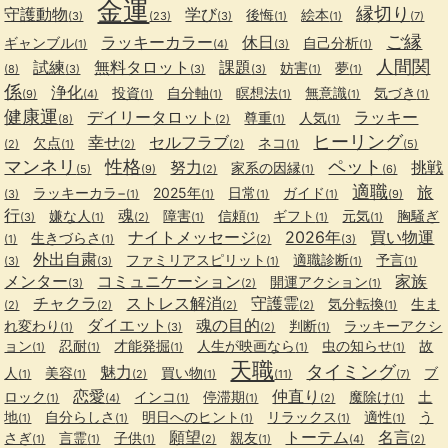
金運
縁切り
守護動物
学び
後悔
絵本
(3)
(23)
(3)
(1)
(1)
(7)
ご縁
ラッキーカラー
休日
ギャンブル
自己分析
(1)
(4)
(3)
(1)
人間関
試練
無料タロット
課題
妨害
夢
(8)
(3)
(3)
(3)
(1)
(1)
係
浄化
投資
自分軸
瞑想法
無意識
気づき
(9)
(4)
(1)
(1)
(1)
(1)
(1)
健康運
デイリータロット
ラッキー
尊重
人気
(8)
(2)
(1)
(1)
ヒーリング
幸せ
セルフラブ
欠点
ネコ
(2)
(1)
(2)
(2)
(1)
(5)
マンネリ
性格
ペット
努力
挑戦
家系の因縁
(5)
(9)
(2)
(1)
(6)
適職
旅
ラッキーカラ−
2025年
日常
ガイド
(3)
(1)
(1)
(1)
(1)
(9)
行
魂
嫌な人
障害
信頼
ギフト
元気
胸騒ぎ
(3)
(1)
(2)
(1)
(1)
(1)
(1)
ナイトメッセージ
2026年
買い物運
生きづらさ
(1)
(1)
(2)
(3)
外出自粛
ファミリアスピリット
適職診断
予言
(3)
(3)
(1)
(1)
(1)
メンター
コミュニケーション
家族
開運アクション
(3)
(2)
(1)
チャクラ
ストレス解消
守護霊
気分転換
生ま
(2)
(2)
(2)
(2)
(1)
ダイエット
魂の目的
れ変わり
判断
ラッキーアクシ
(1)
(3)
(2)
(1)
ョン
忍耐
才能発掘
人生が映画なら
虫の知らせ
故
(1)
(1)
(1)
(1)
(1)
天職
タイミング
魅力
人
美容
買い物
ブ
(1)
(1)
(2)
(1)
(11)
(7)
恋愛
仲直り
ロック
インコ
停滞期
魔除け
土
(1)
(4)
(1)
(1)
(2)
(1)
地
自分らしさ
明日へのヒント
リラックス
適性
う
(1)
(1)
(1)
(1)
(1)
願望
トーテム
名言
さぎ
言霊
子供
親友
(1)
(1)
(1)
(2)
(1)
(4)
(2)