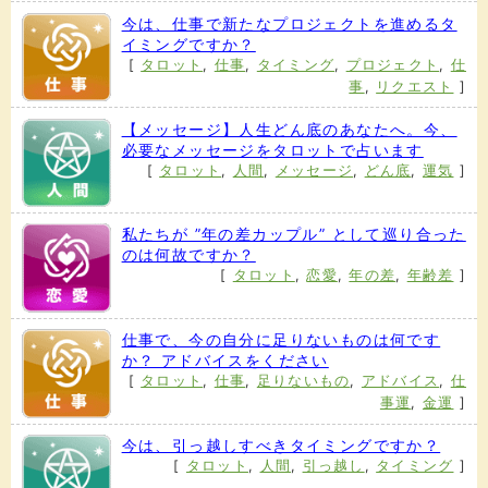
今は、仕事で新たなプロジェクトを進めるタ
イミングですか？
[
タロット
,
仕事
,
タイミング
,
プロジェクト
,
仕
事
,
リクエスト
]
【メッセージ】人生どん底のあなたへ。今、
必要なメッセージをタロットで占います
[
タロット
,
人間
,
メッセージ
,
どん底
,
運気
]
私たちが ”年の差カップル” として巡り合った
のは何故ですか？
[
タロット
,
恋愛
,
年の差
,
年齢差
]
仕事で、今の自分に足りないものは何です
か？ アドバイスをください
[
タロット
,
仕事
,
足りないもの
,
アドバイス
,
仕
事運
,
金運
]
今は、引っ越しすべきタイミングですか？
[
タロット
,
人間
,
引っ越し
,
タイミング
]