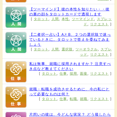
【ツーマインド】彼の本性を知りたい・・彼
の裏の顔をタロットカードで透視します
[
タロット
,
人間
,
本性
,
ツーマインド
,
スプレッ
ド
,
リクエスト
]
【二者択一占い】AとB、２つの選択肢で迷っ
ているときに。タロットで答えを委ねてみま
しょう
[
タロット
,
人間
,
選択肢
,
ツーオラクル
,
スプレ
ッド
,
リクエスト
]
私は無事、就職に採用されますか？ 注意すべ
き点など教えてください
[
タロット
,
仕事
,
採用
,
面接
,
リクエスト
]
就職・転職を成功させるために、今の私にと
って必要なものは何？
[
タロット
,
仕事
,
転職
,
就職
,
リクエスト
]
片想いの彼は、今どんな状況？ どう接したら