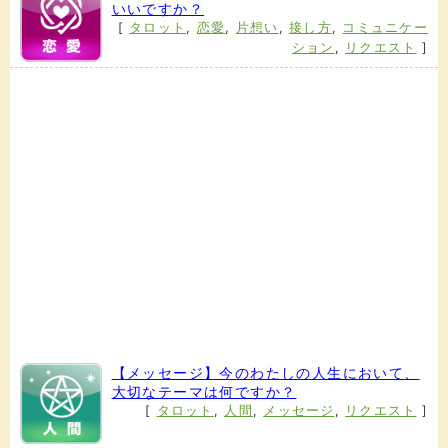
いいですか？
[
タロット
,
恋愛
,
片想い
,
接し方
,
コミュニケー
ション
,
リクエスト
]
【メッセージ】今のわたしの人生において、
大切なテーマは何ですか？
[
タロット
,
人間
,
メッセージ
,
リクエスト
]