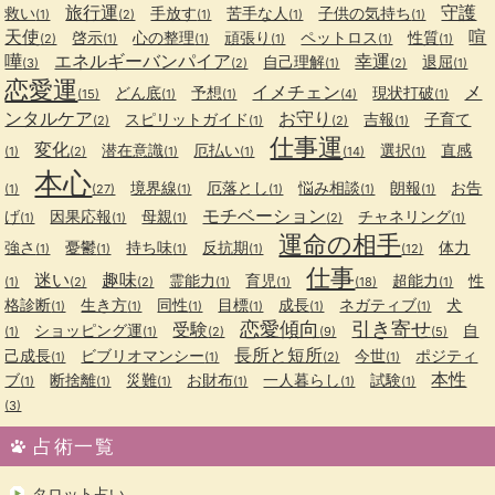
旅行運
守護
救い
手放す
苦手な人
子供の気持ち
(1)
(2)
(1)
(1)
(1)
天使
喧
啓示
心の整理
頑張り
ペットロス
性質
(2)
(1)
(1)
(1)
(1)
(1)
嘩
エネルギーバンパイア
幸運
自己理解
退屈
(3)
(2)
(1)
(2)
(1)
恋愛運
イメチェン
メ
どん底
予想
現状打破
(15)
(1)
(1)
(4)
(1)
ンタルケア
お守り
スピリットガイド
吉報
子育て
(2)
(1)
(2)
(1)
仕事運
変化
潜在意識
厄払い
選択
直感
(1)
(2)
(1)
(1)
(14)
(1)
本心
境界線
厄落とし
悩み相談
朗報
お告
(1)
(27)
(1)
(1)
(1)
(1)
モチベーション
げ
因果応報
母親
チャネリング
(1)
(1)
(1)
(2)
(1)
運命の相手
強さ
憂鬱
持ち味
反抗期
体力
(1)
(1)
(1)
(1)
(12)
仕事
迷い
趣味
霊能力
育児
超能力
性
(1)
(2)
(2)
(1)
(1)
(18)
(1)
格診断
生き方
同性
目標
成長
ネガティブ
犬
(1)
(1)
(1)
(1)
(1)
(1)
恋愛傾向
引き寄せ
受験
ショッピング運
自
(1)
(1)
(2)
(9)
(5)
長所と短所
己成長
ビブリオマンシー
今世
ポジティ
(1)
(1)
(2)
(1)
本性
ブ
断捨離
災難
お財布
一人暮らし
試験
(1)
(1)
(1)
(1)
(1)
(1)
(3)
占術一覧
タロット占い