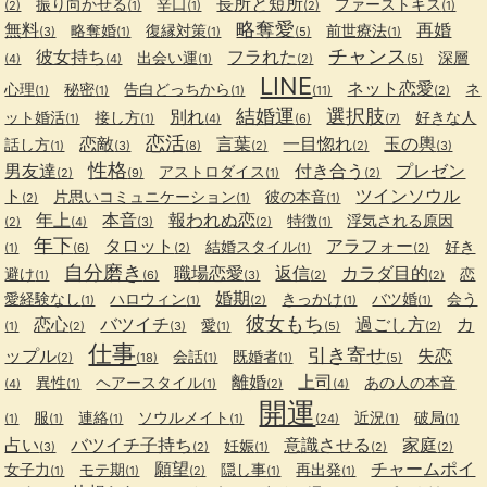
長所と短所
振り向かせる
辛口
ファーストキス
(2)
(1)
(1)
(2)
(1)
略奪愛
無料
再婚
略奪婚
復縁対策
前世療法
(3)
(1)
(1)
(5)
(1)
チャンス
彼女持ち
フラれた
出会い運
深層
(4)
(4)
(1)
(2)
(5)
LINE
ネット恋愛
心理
秘密
告白どっちから
ネ
(1)
(1)
(1)
(11)
(2)
結婚運
選択肢
別れ
ット婚活
接し方
好きな人
(1)
(1)
(4)
(6)
(7)
恋活
恋敵
言葉
一目惚れ
玉の輿
話し方
(1)
(3)
(8)
(2)
(2)
(3)
性格
男友達
付き合う
プレゼン
アストロダイス
(2)
(9)
(1)
(2)
ト
ツインソウル
片思いコミュニケーション
彼の本音
(2)
(1)
(1)
年上
本音
報われぬ恋
特徴
浮気される原因
(2)
(4)
(3)
(2)
(1)
年下
タロット
アラフォー
結婚スタイル
好き
(1)
(6)
(2)
(1)
(2)
自分磨き
職場恋愛
返信
カラダ目的
避け
恋
(1)
(6)
(3)
(2)
(2)
婚期
愛経験なし
ハロウィン
きっかけ
バツ婚
会う
(1)
(1)
(2)
(1)
(1)
彼女もち
恋心
バツイチ
過ごし方
カ
愛
(1)
(2)
(3)
(1)
(5)
(2)
仕事
引き寄せ
ップル
失恋
会話
既婚者
(2)
(18)
(1)
(1)
(5)
離婚
上司
異性
ヘアースタイル
あの人の本音
(4)
(1)
(1)
(2)
(4)
開運
服
連絡
ソウルメイト
近況
破局
(1)
(1)
(1)
(1)
(24)
(1)
(1)
占い
バツイチ子持ち
意識させる
家庭
妊娠
(3)
(2)
(1)
(2)
(2)
願望
チャームポイ
女子力
モテ期
隠し事
再出発
(1)
(1)
(2)
(1)
(1)