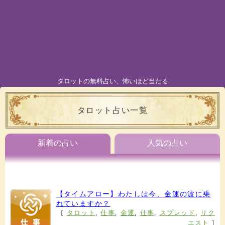
タロットの無料占い、怖いほど当たる
タロット占い一覧
新着の占い
人気の占い
【タイムアロー】わたしは今、金運の波に乗
れていますか？
[
タロット
,
仕事
,
金運
,
仕事
,
スプレッド
,
リク
エスト
]