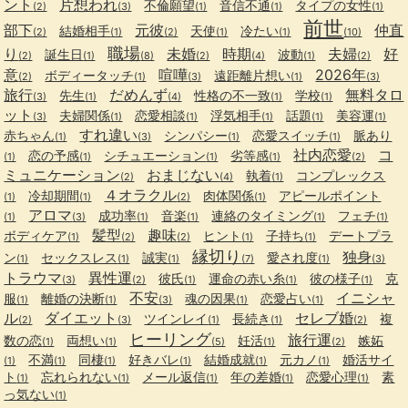
ント
片想われ
不倫願望
音信不通
タイプの女性
(2)
(3)
(1)
(1)
(1)
前世
部下
元彼
仲直
結婚相手
天使
冷たい
(2)
(1)
(2)
(1)
(1)
(10)
職場
り
未婚
時期
夫婦
好
誕生日
波動
(2)
(1)
(8)
(2)
(4)
(1)
(2)
意
喧嘩
2026年
ボディータッチ
遠距離片想い
(2)
(1)
(3)
(1)
(3)
旅行
だめんず
無料タロ
先生
性格の不一致
学校
(3)
(1)
(4)
(1)
(1)
ット
夫婦関係
恋愛相談
浮気相手
話題
美容運
(3)
(1)
(1)
(1)
(1)
(1)
すれ違い
赤ちゃん
シンパシー
恋愛スイッチ
脈あり
(1)
(3)
(1)
(1)
社内恋愛
コ
恋の予感
シチュエーション
劣等感
(1)
(1)
(1)
(1)
(2)
ミュニケーション
おまじない
執着
コンプレックス
(2)
(4)
(1)
４オラクル
冷却期間
肉体関係
アピールポイント
(1)
(1)
(2)
(1)
アロマ
成功率
音楽
連絡のタイミング
フェチ
(1)
(3)
(1)
(1)
(1)
(1)
髪型
趣味
ボディケア
ヒント
子持ち
デートプラ
(1)
(2)
(2)
(1)
(1)
縁切り
独身
ン
セックスレス
誠実
愛され度
(1)
(1)
(1)
(7)
(1)
(3)
トラウマ
異性運
彼氏
運命の赤い糸
彼の様子
克
(3)
(2)
(1)
(1)
(1)
不安
イニシャ
服
離婚の決断
魂の因果
恋愛占い
(1)
(1)
(3)
(1)
(1)
ル
ダイエット
セレブ婚
ツインレイ
長続き
複
(2)
(3)
(1)
(1)
(2)
ヒーリング
旅行運
数の恋
両想い
妊活
嫉妬
(1)
(1)
(5)
(1)
(2)
不満
同棲
好きバレ
結婚成就
元カノ
婚活サイ
(1)
(1)
(1)
(1)
(1)
(1)
ト
忘れられない
メール返信
年の差婚
恋愛心理
素
(1)
(1)
(1)
(1)
(1)
っ気ない
(1)