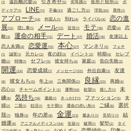
引き寄せ
遠距離恋愛
長所と短所
劣等感
ボ
(1)
(4)
(5)
(1)
(2)
LINE
過ごし方
ディケア
不倫
浮気
異性
(1)
(11)
(31)
(2)
(30)
(1)
アプローチ
恋の進
別れ
ライバル
外国人
(14)
(1)
(4)
(4)
展
メール
モテ
恋愛
恋
隠し事
近況
(12)
(1)
(12)
(1)
(18)
(4)
運命の相手
デート
婚活
敵
友達以上
(3)
(12)
(17)
(18)
本心
恋愛運
マンネリ
恋人未満
フェチ
(4)
(15)
(27)
(5)
元カレ
夜の顔
イベント
時期
セレブ
誠実
(1)
(1)
(2)
(3)
(2)
(4)
セフレ
婚
彼女持ち
家庭
告白失敗
特徴
(2)
(1)
(5)
(4)
(2)
(3)
開運
恋愛成就
友達
外出自粛
メッセージ
(24)
(7)
(55)
(3)
良縁
彼女もち
年上
三角関係
再婚
(9)
(5)
(4)
(2)
(20)
(4)
未
恋心
チャームポイント
運勢
欲望
接し方
(2)
(2)
(59)
(1)
(1)
気持ち
練
ファッション
夫
連絡
きっかけ
(8)
(19)
(1)
(1)
(5)
ご縁
選択
婦
二股
妊活
モテ期
運命の赤い糸
(2)
(1)
(1)
(1)
(1)
(8)
金運
肢
年の差
結
独身
脈あり
見切り
(7)
(3)
(8)
(23)
(1)
(1)
婚運
髪型
アニマルメディスン
生徒
破局
タイ
(6)
(34)
(1)
(1)
(2)
恋愛傾向
印象
だめんず
プの女性
素っ気ない
(1)
(1)
(4)
(9)
(5)