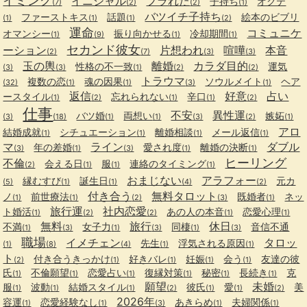
イミング
イニシャル
フラれた
子持ち
オクテ
(7)
(2)
(2)
(1)
バツイチ子持ち
ファーストキス
話題
絵本のビブリ
(1)
(1)
(1)
(2)
運命
コミュニケ
オマンシー
振り向かせる
冷却期間
(1)
(9)
(1)
(1)
セカンド彼女
ーション
片想われ
喧嘩
本音
(2)
(7)
(3)
(3)
玉の輿
離婚
カラダ目的
性格の不一致
運気
(3)
(3)
(1)
(2)
(2)
トラウマ
複数の恋
魂の因果
ソウルメイト
ヘア
(32)
(1)
(1)
(3)
(1)
返信
好意
占い
ースタイル
忘れられない
辛口
(1)
(2)
(1)
(1)
(2)
仕事
不安
異性運
バツ婚
両想い
嫉妬
(3)
(18)
(1)
(1)
(3)
(2)
(1)
アロ
結婚成就
シチュエーション
離婚相談
メール返信
(1)
(1)
(1)
(1)
マ
ライン
ダブル
年の差婚
愛され度
離婚の決断
(3)
(1)
(3)
(1)
(1)
ヒーリング
不倫
会える日
服
連絡のタイミング
(2)
(1)
(1)
(1)
おまじない
アラフォー
縁むすび
誕生日
元カ
(5)
(1)
(1)
(4)
(2)
付き合う
無料タロット
ノ
前世療法
既婚者
ネッ
(1)
(1)
(2)
(3)
(1)
旅行運
社内恋愛
ト婚活
あの人の本音
恋愛心理
(1)
(2)
(2)
(1)
(1)
無料
旅行
休日
不満
女子力
同棲
音信不通
(1)
(3)
(1)
(3)
(1)
(3)
職場
イメチェン
タロッ
先生
浮気される原因
(1)
(8)
(4)
(1)
(1)
ト
付き合うきっかけ
好きバレ
妊娠
会う
友達の彼
(2)
(1)
(1)
(1)
(1)
氏
不倫願望
恋愛占い
復縁対策
秘密
長続き
克
(1)
(1)
(1)
(1)
(1)
(1)
願望
未婚
服
波動
結婚スタイル
彼氏
愛
美
(1)
(1)
(1)
(2)
(1)
(1)
(2)
2026年
容運
恋愛経験なし
あきらめ
夫婦関係
(1)
(1)
(3)
(1)
(1)