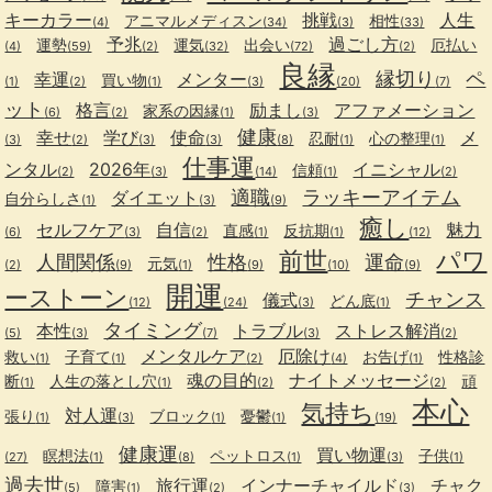
キーカラー
挑戦
人生
アニマルメディスン
相性
(4)
(34)
(3)
(33)
予兆
過ごし方
運勢
運気
出会い
厄払い
(4)
(59)
(2)
(32)
(72)
(2)
良縁
縁切り
ペ
幸運
メンター
買い物
(1)
(2)
(1)
(3)
(20)
(7)
ット
格言
励まし
アファメーション
家系の因縁
(6)
(2)
(1)
(3)
健康
幸せ
学び
使命
メ
忍耐
心の整理
(3)
(2)
(3)
(3)
(8)
(1)
(1)
仕事運
ンタル
2026年
イニシャル
信頼
(2)
(3)
(14)
(1)
(2)
適職
ラッキーアイテム
ダイエット
自分らしさ
(1)
(3)
(9)
癒し
セルフケア
自信
魅力
直感
反抗期
(6)
(3)
(2)
(1)
(1)
(12)
前世
パワ
人間関係
性格
運命
元気
(2)
(9)
(1)
(9)
(10)
(9)
開運
ーストーン
チャンス
儀式
どん底
(12)
(24)
(3)
(1)
タイミング
本性
トラブル
ストレス解消
(5)
(3)
(7)
(3)
(2)
メンタルケア
厄除け
救い
子育て
お告げ
性格診
(1)
(1)
(2)
(4)
(1)
魂の目的
ナイトメッセージ
断
人生の落とし穴
頑
(1)
(1)
(2)
(2)
本心
気持ち
対人運
張り
ブロック
憂鬱
(1)
(3)
(1)
(1)
(19)
健康運
買い物運
瞑想法
ペットロス
子供
(27)
(1)
(8)
(1)
(3)
(1)
過去世
旅行運
インナーチャイルド
チャク
障害
(5)
(1)
(2)
(3)