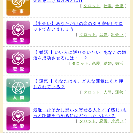
金運を上げる方法とは!?
[
タロット
,
仕事
,
金運
]
【出会い】あなただけの恋の引き寄せ! タロ
ットで占いましょう
[
タロット
,
恋愛
,
出会い
]
【 婚活 】いい人に巡り会いたい! あなたの婚
活を成功させるには・・？
[
タロット
,
恋愛
,
結婚
,
婚活
]
【 運気 】あなたは今、どんな運気にあと押
しされている？
[
タロット
,
人間
,
運勢
]
最近、ひそかに想いを寄せる人とイイ感じ♪も
っと距離をつめるにはどうしたらいい？
[
タロット
,
恋愛
,
片想い
]