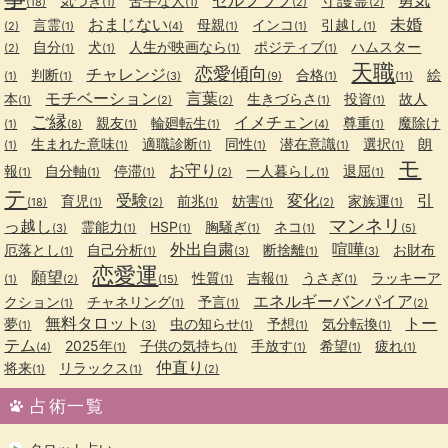
気づき
苦手な人
(18)
(1)
(1)
(2)
(2)
おまじない
未婚
言霊
母親
インコ
引越し
(2)
(1)
(4)
(1)
(1)
(1)
自分
犬
人生が映画なら
ポジティブ
ハムスター
(2)
(1)
(1)
(1)
(1)
天職
恋愛傾向
チャレンジ
判断
合格
絵
(1)
(1)
(3)
(9)
(1)
(11)
モチベーション
言葉
本
生きづらさ
投資
故人
(1)
(2)
(2)
(1)
(1)
ご縁
イメチェン
親友
輪廻転生
尊重
魔除け
(1)
(8)
(1)
(1)
(4)
(1)
生まれた意味
適職診断
同性
潜在意識
選択
朗
(1)
(1)
(1)
(1)
(1)
(1)
モ
お守り
報
自分軸
停滞
一人暮らし
退屈
(1)
(1)
(1)
(2)
(1)
(1)
テ
受験
変化
引
育児
前兆
妨害
家族運
(18)
(1)
(2)
(1)
(1)
(2)
(1)
マンネリ
っ越し
霊能力
HSP
胸騒ぎ
ネコ
(3)
(1)
(1)
(1)
(1)
(5)
外出自粛
喧嘩
厄落とし
自己分析
断捨離
お財布
(1)
(1)
(3)
(1)
(3)
恋愛運
願望
性質
吉報
うさぎ
ラッキーア
(1)
(2)
(15)
(1)
(1)
(1)
エネルギーバンパイア
クション
チャネリング
予言
(1)
(1)
(1)
(2)
無料タロット
トー
夢
虫の知らせ
予想
気分転換
(1)
(3)
(1)
(1)
(1)
テム
2025年
子供の気持ち
手放す
希望
疲れ
(4)
(1)
(1)
(1)
(1)
(1)
仲直り
将来
リラックス
(1)
(1)
(2)
占術一覧