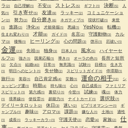
ストレス
決断
ラ
不安
自己理解
ギフト
人
(2)
(1)
(3)
(5)
(1)
(5)
引き寄せ
友達
ラッキー
コミュニケーショ
気
(1)
(5)
(9)
(2)
自分磨き
ン
努力
ネガティブ
現状打破
来世
(2)
(2)
(6)
(1)
(1)
YesNo
進路
浄化
転機
才能発掘
悪縁
(1)
(2)
(4)
(1)
(1)
(8)
(2)
才能
名言
守護動物
カル
生まれ変わり
ガイド
(1)
(8)
(1)
(2)
(3)
ヒーリング
マ
心の問題
後悔
啓示
厄祓い
(3)
(1)
(5)
(3)
(1)
(1)
金運
風水
先祖
独身
ハイヤーセ
日本人
(23)
(3)
(3)
(1)
(5)
ルフ
長所と短所
強さ
因果応報
導き
オーラの色
(2)
(1)
(1)
(1)
(1)
欠点
結婚
日常
無意識
試験
目標
生き方
(2)
(1)
(40)
(1)
(1)
(1)
(1)
失せ物
明日へのヒント
スピリットガイド
停滞期
(1)
(1)
(2)
(1)
(1)
運命の相手
旅行
自己肯定感
美容
災難
シ
(3)
(1)
(4)
(1)
(12)
時期
ョッピング運
持ち味
心
自己成長
ファミリア
(1)
(4)
(1)
(1)
(1)
試練
魂
スピリット
第六感
裏切り
今世
体力
(1)
(1)
(1)
(1)
(3)
(2)
選択肢
境界線
使役霊
超能力
ナイトカード
(1)
(1)
(1)
(1)
(1)
(7)
デイリータロット
休日
迷い
ビブリオマンシー
ギ
(2)
(3)
(2)
(1)
趣味
アロマ
課題
ャンブル
嫌な人
土地
適性
(1)
(2)
(3)
(3)
(1)
(1)
仕
守護天使
恋愛
家族
成長
ラッキーカラ−
(1)
(1)
(1)
(2)
(4)
(2)
事
セルフラブ
守護霊
勇気