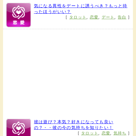
気になる異性をデートに誘うべき？もっと待
ったほうがいい？
[
タロット
,
恋愛
,
デート
,
告白
]
彼は遊び？本気？好きになっても良い
の？・・彼の今の気持ちを知りたい！
[
タロット
,
恋愛
,
気持ち
]