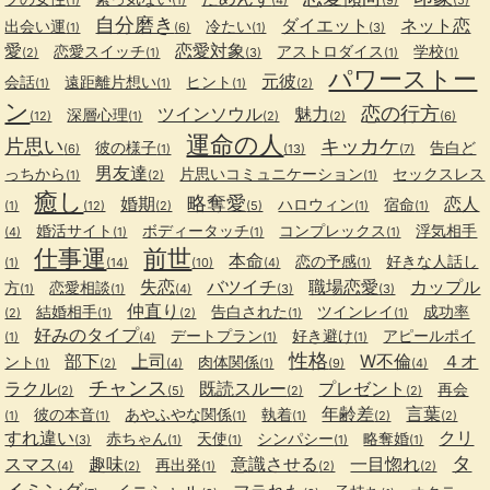
自分磨き
ダイエット
ネット恋
出会い運
冷たい
(1)
(6)
(1)
(3)
愛
恋愛対象
恋愛スイッチ
アストロダイス
学校
(2)
(1)
(3)
(1)
(1)
パワーストー
元彼
会話
遠距離片想い
ヒント
(1)
(1)
(1)
(2)
ン
恋の行方
ツインソウル
魅力
深層心理
(12)
(1)
(2)
(2)
(6)
運命の人
片思い
キッカケ
彼の様子
告白ど
(6)
(1)
(13)
(7)
男友達
っちから
片思いコミュニケーション
セックスレス
(1)
(2)
(1)
癒し
略奪愛
婚期
恋人
ハロウィン
宿命
(1)
(12)
(2)
(5)
(1)
(1)
婚活サイト
ボディータッチ
コンプレックス
浮気相手
(4)
(1)
(1)
(1)
仕事運
前世
本命
恋の予感
好きな人話し
(1)
(14)
(10)
(4)
(1)
失恋
バツイチ
職場恋愛
カップル
方
恋愛相談
(1)
(1)
(4)
(3)
(3)
仲直り
結婚相手
告白された
ツインレイ
成功率
(2)
(1)
(2)
(1)
(1)
好みのタイプ
デートプラン
好き避け
アピールポイ
(1)
(4)
(1)
(1)
性格
部下
上司
W不倫
４オ
ント
肉体関係
(1)
(2)
(4)
(1)
(9)
(4)
チャンス
ラクル
既読スルー
プレゼント
再会
(2)
(5)
(2)
(2)
年齢差
言葉
彼の本音
あやふやな関係
執着
(1)
(1)
(1)
(1)
(2)
(2)
すれ違い
クリ
赤ちゃん
天使
シンパシー
略奪婚
(3)
(1)
(1)
(1)
(1)
タ
スマス
趣味
意識させる
一目惚れ
再出発
(4)
(2)
(1)
(2)
(2)