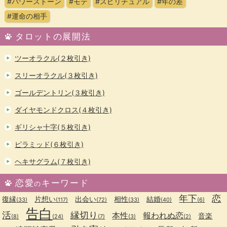
#パワーストーン
#モテ
#スピリチュアル
#年の差
#運命の相手
タロットの展開法
ツーオラクル(２枚引き)
スリーオラクル(３枚引き)
ゴールデントリン(３枚引き)
ダイヤモンドクロス(４枚引き)
ギリシャ十字(５枚引き)
ピラミッド(６枚引き)
ヘキサグラム(７枚引き)
恋愛
キーワード
の
年下
恋
復縁
片想い
出会い
相性
結婚
(33)
(117)
(72)
(33)
(40)
(6)
告白
活
縁切り
本性
報われぬ恋
音楽
(8)
(24)
(7)
(3)
(2)