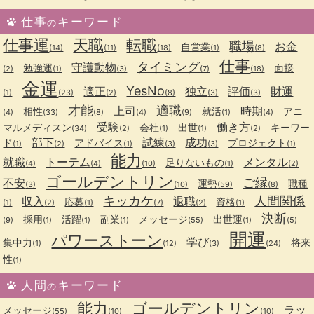
仕事
キーワード
の
仕事運
天職
転職
職場
お金
自営業
(14)
(11)
(18)
(1)
(8)
仕事
タイミング
守護動物
勉強運
面接
(2)
(1)
(3)
(7)
(18)
金運
YesNo
適正
独立
評価
財運
(1)
(23)
(2)
(8)
(3)
(3)
才能
適職
上司
時期
相性
就活
アニ
(4)
(33)
(8)
(4)
(9)
(1)
(4)
受験
働き方
マルメディスン
会社
出世
キーワー
(34)
(2)
(1)
(1)
(2)
部下
試練
成功
ド
アドバイス
プロジェクト
(1)
(2)
(1)
(3)
(3)
(1)
能力
就職
トーテム
メンタル
足りないもの
(4)
(4)
(10)
(1)
(2)
ゴールデントリン
ご縁
不安
運勢
職種
(3)
(10)
(59)
(8)
キッカケ
人間関係
収入
退職
応募
資格
(1)
(2)
(1)
(7)
(2)
(1)
決断
採用
活躍
副業
メッセージ
出世運
(9)
(1)
(1)
(1)
(55)
(1)
(5)
開運
パワーストーン
学び
集中力
将来
(1)
(12)
(3)
(24)
性
(1)
人間
キーワード
の
能力
ゴールデントリン
ラッ
メッセージ
(55)
(10)
(10)