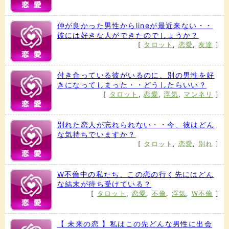
仲が良かった男性からlineが最近来ない・・
彼には好きな人ができたのでしょうか？
[
タロット
,
恋愛
,
友達
]
付き合っている彼がいるのに、別の男性を好
きになってしまった・・どうしたらいい？
[
タロット
,
恋愛
,
浮気
,
マンネリ
]
別れた恋人が忘れられない・・今、彼はどん
な気持ちでいますか？
[
タロット
,
恋愛
,
別れ
]
W不倫中の私たち、この恋の行く先にはどん
な結末が待ち受けている？
[
タロット
,
恋愛
,
不倫
,
浮気
,
W不倫
]
【 未来の恋 】私はこの先どんな男性に出会