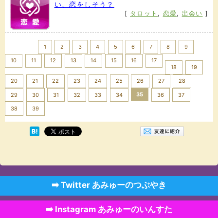
い、恋をしそう？
[
タロット
,
恋愛
,
出会い
]
<< Prev
1
2
3
4
5
6
7
8
9
10
11
12
13
14
15
16
17
18
19
20
21
22
23
24
25
26
27
28
35
29
30
31
32
33
34
36
37
Next >>
38
39
➡️ Twitter あみゅーのつぶやき
➡️ Instagram あみゅーのいんすた