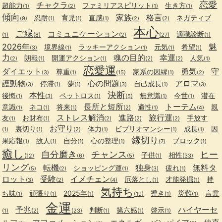
恋愛
チャクラ
超能力
ファミリアスピリット
生き方
(1)
(2)
(1)
(1)
傾向
家族
格言
忍耐
育児
直感
ネガティブ
(9)
(1)
(1)
(1)
(2)
(2)
本心
ご縁
コミュニケーション
適職診断
(1)
(8)
(2)
(27)
(1)
2026年
魅
境界線
ラッキーアクション
元気
希望
(3)
(1)
(1)
(1)
(1)
力
魂の目的
幸運
朗報
開運アクション
人気
(2)
(1)
(1)
(2)
(2)
(1)
恋愛運
ダイエット
勇気
守
尊重
家系の因縁
(3)
(1)
(15)
(1)
(2)
護動物
心の問題
アロマ
停滞
夢
自己成長
(3)
(1)
(1)
(3)
(1)
(3)
決断
本性
後悔
ペットロス
無意識
今世
潜在
(1)
(3)
(1)
(5)
(1)
(1)
長所と短所
トーテム
意識
ネコ
将来
適性
親
(1)
(1)
(1)
(2)
(1)
(4)
ストレス解消
進路
旅行運
友
お財布
手放す
(1)
(1)
(2)
(2)
(2)
お守り
裏切り
体力
ビブリオマンシー
成長
因
(1)
(1)
(2)
(1)
(1)
(1)
縁切り
果応報
故人
自分
心の整理
ブロック
(1)
(1)
(1)
(1)
(7)
(1)
癒し
自分磨き
チャンス
ヒー
子供
相性
(12)
(6)
(5)
(1)
(33)
リング
転機
独身
無料タ
ショッピング運
疲れ
(5)
(2)
(1)
(3)
(1)
ロット
受験
イメチェン
厄落とし
才能発掘
持
(3)
(2)
(4)
(1)
(1)
気持ち
ち味
頑張り
2025年
導き
災難
言霊
(1)
(1)
(1)
(19)
(1)
(1)
金運
予兆
ハイヤーセ
判断
第六感
啓示
(1)
(2)
(23)
(1)
(1)
(1)