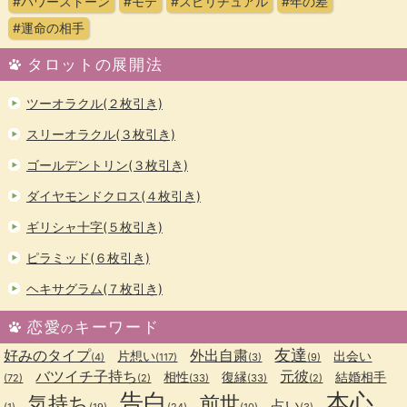
#パワーストーン
#モテ
#スピリチュアル
#年の差
#運命の相手
タロットの展開法
ツーオラクル(２枚引き)
スリーオラクル(３枚引き)
ゴールデントリン(３枚引き)
ダイヤモンドクロス(４枚引き)
ギリシャ十字(５枚引き)
ピラミッド(６枚引き)
ヘキサグラム(７枚引き)
恋愛
キーワード
の
友達
好みのタイプ
外出自粛
片想い
出会い
(4)
(117)
(3)
(9)
バツイチ子持ち
元彼
相性
復縁
結婚相手
(72)
(2)
(33)
(33)
(2)
告白
本心
気持ち
前世
占い