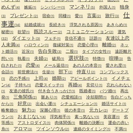
(2)
(1)
(1)
(7)
(1)
マンネリ
めんず
独身
嫉妬
シンパシー
外国人
(4)
(1)
(1)
(5)
(1)
仕
プレゼント
言葉
旅行
宿命
同棲
愛
(3)
(2)
(1)
(1)
(1)
(2)
(3)
事運
結婚成就
長続き
浮気される原因
あきらめ
(14)
(1)
(1)
(1)
(1)
既読スルー
コミュニケーション
秘密
欲望
運気
(1)
(1)
(2)
(2)
ダイエット
友達以上恋
フェチ
音信不通
話題
(32)
(3)
(1)
(1)
(1)
人未満
離婚
ハロウィン
復縁対策
恋愛心理
ネッ
(4)
(1)
(1)
(1)
(2)
告白失敗
ト婚活
近況
二股
タイプの女性
遠距離片
(1)
(1)
(3)
(1)
(1)
選択肢
夫婦
喧嘩
想い
執着
破局
特徴
告
(1)
(1)
(2)
(1)
(7)
(1)
(3)
恋愛
白された
メール返信
あの人の本音
愛され度
(1)
(4)
(1)
(1)
(1)
部下
仲直り
会話
前世療法
生徒
コンプレックス
(1)
(1)
(1)
(2)
(2)
上司
婚期
イメチェ
恋の予感
アピールポイント
(1)
(1)
(4)
(2)
(1)
ン
再婚
子持ち
恋愛スイッチ
見切り
忘れられない
(4)
(1)
(1)
(4)
(1)
友達の彼氏
付き合うきっかけ
既婚者
バツ婚
再出
(1)
(1)
(1)
(1)
(1)
三角関係
発
脈あり
恋愛相談
冷却期間
告白どっち
(1)
(2)
(1)
(1)
(1)
好意
から
出会い運
シチュエーション
婚活サイト
(1)
(2)
(1)
(1)
(1)
魅力
元カレ
略奪婚
深層心理
彼の本音
デートプ
(1)
(2)
(1)
(1)
(2)
おまじない
ラン
浮気相手
素っ気ない
美容運
劣
(1)
(4)
(1)
(1)
(1)
等感
アストロダイス
肉体関係
離婚の決断
運命の赤い
(1)
(1)
(1)
(1)
アロマ
ツインソウル
糸
連絡のタイミング
不満
(1)
(3)
(2)
(1)
(1)