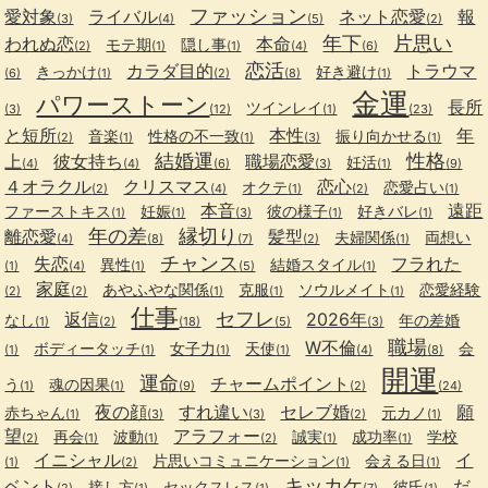
ファッション
愛対象
ライバル
ネット恋愛
報
(3)
(4)
(5)
(2)
年下
片思い
われぬ恋
本命
モテ期
隠し事
(2)
(1)
(1)
(4)
(6)
恋活
カラダ目的
トラウマ
きっかけ
好き避け
(6)
(1)
(2)
(8)
(1)
金運
パワーストーン
長所
ツインレイ
(3)
(12)
(1)
(23)
と短所
本性
年
音楽
性格の不一致
振り向かせる
(2)
(1)
(1)
(3)
(1)
結婚運
性格
上
彼女持ち
職場恋愛
妊活
(4)
(4)
(6)
(3)
(1)
(9)
４オラクル
クリスマス
恋心
オクテ
恋愛占い
(2)
(4)
(1)
(2)
(1)
本音
遠距
ファーストキス
妊娠
彼の様子
好きバレ
(1)
(1)
(3)
(1)
(1)
年の差
縁切り
離恋愛
髪型
夫婦関係
両想い
(4)
(8)
(7)
(2)
(1)
チャンス
失恋
フラれた
異性
結婚スタイル
(1)
(4)
(1)
(5)
(1)
家庭
あやふやな関係
克服
ソウルメイト
恋愛経験
(2)
(2)
(1)
(1)
(1)
仕事
セフレ
返信
2026年
なし
年の差婚
(1)
(2)
(18)
(5)
(3)
職場
W不倫
ボディータッチ
女子力
天使
会
(1)
(1)
(1)
(1)
(4)
(8)
開運
運命
チャームポイント
う
魂の因果
(1)
(1)
(9)
(2)
(24)
夜の顔
すれ違い
セレブ婚
願
赤ちゃん
元カノ
(1)
(3)
(3)
(2)
(1)
望
アラフォー
再会
波動
誠実
成功率
学校
(2)
(1)
(1)
(2)
(1)
(1)
イニシャル
イ
片思いコミュニケーション
会える日
(1)
(2)
(1)
(1)
キッカケ
ベント
だ
接し方
セックスレス
彼氏