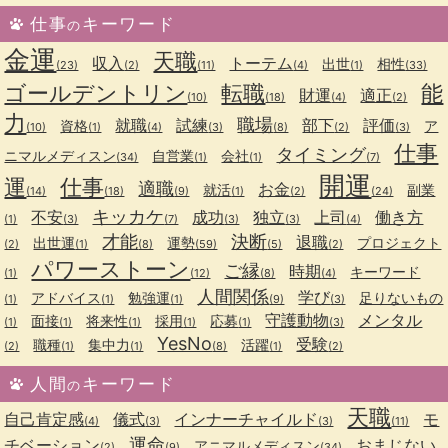
仕事
キーワード
の
金運
天職
収入
トーテム
出世
相性
(23)
(2)
(11)
(4)
(1)
(33)
ゴールデントリン
転職
能
財運
適正
(10)
(18)
(4)
(2)
力
職場
就職
試練
部下
評価
資格
ア
(10)
(1)
(4)
(3)
(8)
(2)
(3)
仕事
タイミング
ニマルメディスン
自営業
会社
(34)
(1)
(1)
(7)
開運
運
仕事
適職
お金
就活
副業
(14)
(18)
(9)
(1)
(2)
(24)
キッカケ
不安
成功
独立
上司
働き方
(1)
(3)
(7)
(3)
(3)
(4)
才能
決断
退職
出世運
運勢
プロジェクト
(2)
(1)
(8)
(59)
(5)
(2)
パワーストーン
ご縁
時期
キーワード
(1)
(12)
(8)
(4)
人間関係
学び
アドバイス
勉強運
足りないもの
(1)
(1)
(1)
(9)
(3)
守護動物
メンタル
面接
将来性
採用
応募
(1)
(1)
(1)
(1)
(1)
(3)
YesNo
受験
職種
集中力
活躍
(2)
(1)
(1)
(8)
(1)
(2)
人間
キーワード
の
天職
自己肯定感
儀式
インナーチャイルド
モ
(4)
(3)
(3)
(11)
運命
チベーション
おまじない
アニマルメディスン
(2)
(9)
(34)