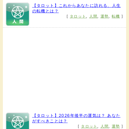
【タロット】これからあなたに訪れる、人生
の転機とは？
[
タロット
,
人間
,
運勢
,
転機
]
【タロット】2026年後半の運気は？ あなた
がすべきことは？
[
タロット
,
人間
,
運勢
]