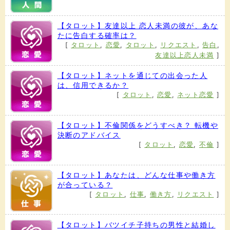
【タロット】友達以上 恋人未満の彼が、あな
たに告白する確率は？
[
タロット
,
恋愛
,
タロット
,
リクエスト
,
告白
,
友達以上恋人未満
]
【タロット】ネットを通じての出会った人
は、信用できるか？
[
タロット
,
恋愛
,
ネット恋愛
]
【タロット】不倫関係をどうすべき？ 転機や
決断のアドバイス
[
タロット
,
恋愛
,
不倫
]
【タロット】あなたは、どんな仕事や働き方
が合っている？
[
タロット
,
仕事
,
働き方
,
リクエスト
]
【タロット】バツイチ子持ちの男性と結婚し