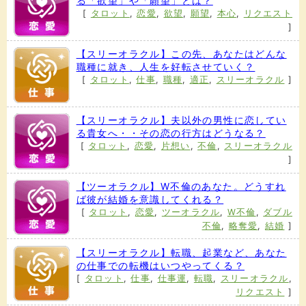
る「欲望」や「願望」とは？
[
タロット
,
恋愛
,
欲望
,
願望
,
本心
,
リクエスト
]
【スリーオラクル】この先、あなたはどんな
職種に就き、人生を好転させていく？
[
タロット
,
仕事
,
職種
,
適正
,
スリーオラクル
]
【スリーオラクル】夫以外の男性に恋してい
る貴女へ・・その恋の行方はどうなる？
[
タロット
,
恋愛
,
片想い
,
不倫
,
スリーオラクル
]
【ツーオラクル】W不倫のあなた。どうすれ
ば彼が結婚を意識してくれる？
[
タロット
,
恋愛
,
ツーオラクル
,
W不倫
,
ダブル
不倫
,
略奪愛
,
結婚
]
【スリーオラクル】転職、起業など、あなた
の仕事での転機はいつやってくる？
[
タロット
,
仕事
,
仕事運
,
転職
,
スリーオラクル
,
リクエスト
]