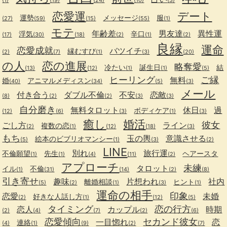
(1)
(19)
(24)
(10)
(3)
恋愛運
デート
運勢
メッセージ
服
(27)
(59)
(15)
(55)
(1)
モテ
年齢差
男友達
異性運
浮気
辛口
(17)
(30)
(18)
(2)
(1)
(2)
良縁
運命
恋愛成就
バツイチ
縁むすび
(2)
(7)
(1)
(3)
(20)
の人
恋の進展
略奪愛
冷たい
誕生日
結
(13)
(12)
(1)
(1)
(5)
ヒーリング
ご縁
無料
婚
アニマルメディスン
(40)
(34)
(5)
(3)
メール
付き合う
ダブル不倫
不安
恋敵
(8)
(2)
(2)
(3)
(3)
自分磨き
無料タロット
休日
過
ボディケア
(12)
(6)
(3)
(1)
(3)
癒し
婚活
彼女
ごし方
ライン
複数の恋
(2)
(1)
(12)
(18)
(3)
もち
玉の輿
意識させる
絵本のビブリオマンシー
(5)
(1)
(3)
(2)
LINE
別れ
旅行運
不倫願望
先生
ヘアースタ
(1)
(1)
(4)
(11)
(2)
アプローチ
未練
タロット
イル
不倫
(1)
(31)
(14)
(2)
(8)
引き寄せ
趣味
片想われ
社内
離婚相談
ヒント
(5)
(2)
(1)
(3)
(1)
運命の相手
印象
恋愛
未婚
好きな人話し方
(2)
(1)
(12)
(5)
タイミング
恋の行方
恋人
カップル
時期
(2)
(4)
(7)
(2)
(6)
恋愛傾向
セカンド彼女
一目惚れ
恋
連絡
(4)
(1)
(9)
(2)
(7)