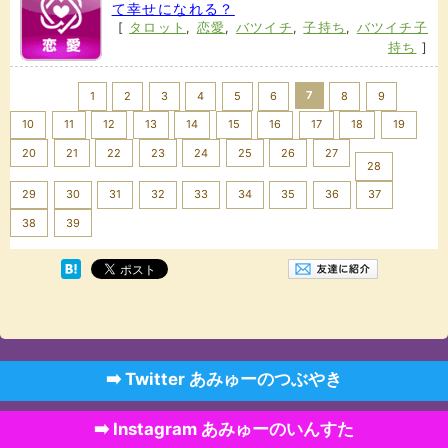
て幸せになれる？
[
タロット
,
恋愛
,
バツイチ
,
子持ち
,
バツイチ子
持ち
]
<< Prev
7
1
2
3
4
5
6
8
9
10
11
12
13
14
15
16
17
18
19
20
21
22
23
24
25
26
27
28
29
30
31
32
33
34
35
36
37
Next >>
38
39
➡️ Twitter あみゅーのつぶやき
➡️ Instagram あみゅーのいんすた