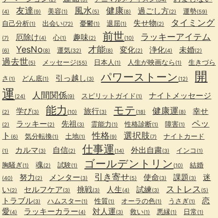
友達
風水
健康
過ごし方
美容
運勢
(4)
(9)
(1)
(5)
(8)
(2)
(59)
タイミング
失せ物
自己分析
出会い
憂鬱
退屈
(1)
(72)
(1)
(1)
(2)
前世
ラッキーアイテム
厄除け
趣味
心
(7)
(4)
(1)
(2)
(10)
YesNo
才能
変化
浄化
未婚
運気
(6)
(8)
(32)
(8)
(2)
(4)
(2)
過去世
メッセージ
日本人
人生が映画なら
生きづら
(5)
(55)
(1)
(1)
開
パワーストーン
引っ越し
さ
どん底
(1)
(1)
(3)
(12)
運
人間関係
ナイトメッセージ
スピリットガイド
(24)
(9)
(1)
能力
モテ
健康運
学び
旅行
幸せ
(2)
(3)
(10)
(3)
(18)
(8)
ペッ
ラッキー
先祖
霊能力
性格診断
障害
(2)
(2)
(3)
(1)
(1)
(1)
ト
性格
選択肢
気分転換
土地
ナイトカード
(6)
(1)
(1)
(9)
(7)
仕事運
カルマ
自信
外出自粛
インコ
(1)
(3)
(2)
(14)
(3)
(1)
ゴールデントリン
魂
胸騒ぎ
試験
結婚
(1)
(2)
(1)
(10)
引き寄せ
努力
メンター
使命
課題
迷
(40)
(2)
(3)
(5)
(3)
(3)
ストレス
い
セルフケア
挑戦
人生
試練
(2)
(3)
(3)
(4)
(3)
(5)
トラブル
恋
ハムスター
性質
オーラの色
うさぎ
(3)
(1)
(1)
(1)
(1)
愛
ラッキーカラー
対人運
救い
悪縁
日常
(4)
(4)
(3)
(1)
(1)
(1)