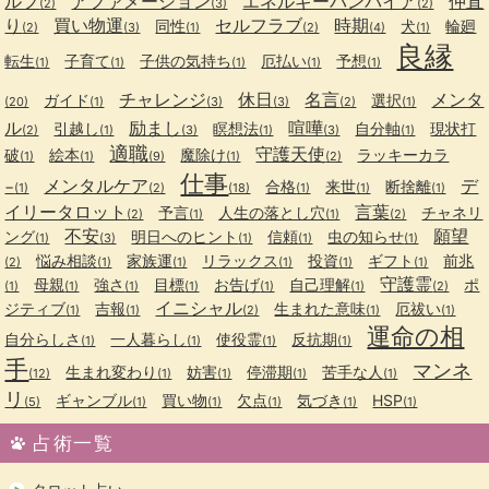
ルフ
アファメーション
エネルギーバンパイア
仲直
(2)
(3)
(2)
り
買い物運
セルフラブ
時期
同性
犬
輪廻
(2)
(3)
(1)
(2)
(4)
(1)
良縁
転生
子育て
子供の気持ち
厄払い
予想
(1)
(1)
(1)
(1)
(1)
チャレンジ
休日
名言
メンタ
ガイド
選択
(20)
(1)
(3)
(3)
(2)
(1)
ル
励まし
喧嘩
引越し
瞑想法
自分軸
現状打
(2)
(1)
(3)
(1)
(3)
(1)
適職
守護天使
破
絵本
魔除け
ラッキーカラ
(1)
(1)
(9)
(1)
(2)
仕事
メンタルケア
デ
−
合格
来世
断捨離
(1)
(2)
(18)
(1)
(1)
(1)
イリータロット
言葉
予言
人生の落とし穴
チャネリ
(2)
(1)
(1)
(2)
不安
願望
ング
明日へのヒント
信頼
虫の知らせ
(1)
(3)
(1)
(1)
(1)
悩み相談
家族運
リラックス
投資
ギフト
前兆
(2)
(1)
(1)
(1)
(1)
(1)
守護霊
母親
強さ
目標
お告げ
自己理解
ポ
(1)
(1)
(1)
(1)
(1)
(1)
(2)
イニシャル
ジティブ
吉報
生まれた意味
厄祓い
(1)
(1)
(2)
(1)
(1)
運命の相
自分らしさ
一人暮らし
使役霊
反抗期
(1)
(1)
(1)
(1)
手
マンネ
生まれ変わり
妨害
停滞期
苦手な人
(12)
(1)
(1)
(1)
(1)
リ
ギャンブル
買い物
欠点
気づき
HSP
(5)
(1)
(1)
(1)
(1)
(1)
占術一覧