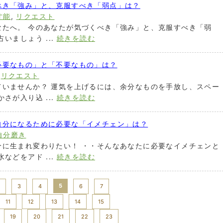
べき「強み」と、克服すべき「弱点」は？
才能
,
リクエスト
なたへ。 今のあなたが気づくべき「強み」と、克服すべき「弱
いましょう ...
続きを読む
必要なもの」と「不要なもの」は？
,
リクエスト
ていませんか？ 運気を上げるには、余分なものを手放し、スペー
さが入り込 ...
続きを読む
自分になるために必要な「イメチェン」は？
自分磨き
分に生まれ変わりたい！ ・・そんなあなたに必要なイメチェンと
などをアド ...
続きを読む
5
3
4
6
7
11
12
13
14
15
19
20
21
22
23