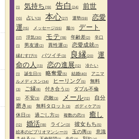
告白
気持ち
前世
(1)
(19)
(24)
本心
恋愛
占い
運勢
(10)
(3)
(27)
(59)
運
デート
メッセージ
服
(15)
(55)
(1)
モテ
年齢差
浮気
辛口
(17)
(30)
(18)
(2)
恋愛成就
男友達
異性運
(1)
(2)
(2)
(7)
良縁
運
バツイチ
縁むすび
(1)
(3)
(20)
命の人
恋の進展
冷たい
(13)
(12)
略奪愛
誕生日
結婚
アニマ
(1)
(1)
(5)
(40)
ヒーリング
無料
ルメディスン
(34)
(5)
ご縁
付き合う
ダブル不倫
(3)
(8)
(2)
メール
自分
不安
恋敵
(2)
(3)
(3)
(12)
磨き
無料タロット
ボディケア
(6)
(3)
(1)
癒し
休日
過ごし方
複数の恋
(3)
(2)
(1)
婚活
彼女もち
ライン
(12)
(18)
(3)
(5)
玉の輿
意識
絵本のビブリオマンシー
(1)
(3)
させる
別れ
不倫願望
先生