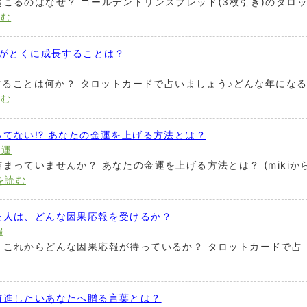
こるのはなぜ？ ゴールデントリンスプレッド(3枚引き)のタロ
読む
たがとくに成長することは？
長することは何か？ タロットカードで占いましょう♪どんな年にな
読む
てない!? あなたの金運を上げる方法とは？
財運
まっていませんか？ あなたの金運を上げる方法とは？ (mikiか
を読む
た人は、どんな因果応報を受けるか？
報
、これからどんな因果応報が待っているか？ タロットカードで占
前進したいあなたへ贈る言葉とは？