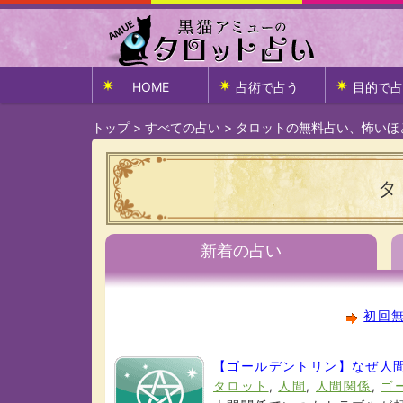
HOME
占術で占う
目的で占
トップ
>
すべての占い
>
タロットの無料占い、怖いほ
タ
新着の占い
初回無
【ゴールデントリン】なぜ人
タロット
,
人間
,
人間関係
,
ゴ