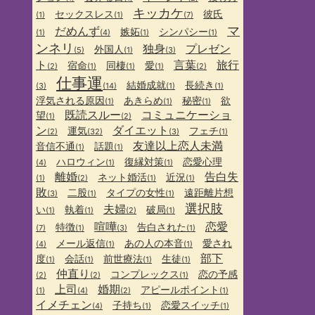
キッカケ
セックスレス
彼氏
(1)
(1)
(7)
マ
だめんず
嫉妬
シンパシー
(1)
(4)
(1)
(1)
ンネリ
独身
プレゼン
外国人
(5)
(1)
(3)
ト
言葉
旅行
宿命
同棲
愛
(2)
(1)
(1)
(1)
(2)
仕事運
結婚成就
長続き
(3)
(14)
(1)
(1)
浮気される原因
あきらめ
秘密
欲
(1)
(1)
(1)
既読スルー
コミュニケーショ
望
(1)
(2)
ン
ダイエット
運気
フェチ
(2)
(32)
(3)
(1)
友達以上恋人未満
音信不通
話題
(1)
(1)
ハロウィン
復縁対策
恋愛心理
(4)
(1)
(1)
離婚
告白失
ネット婚活
近況
(1)
(2)
(1)
(1)
敗
二股
タイプの女性
遠距離片想
(3)
(1)
(1)
選択肢
夫婦
い
執着
破局
(1)
(1)
(2)
(1)
喧嘩
恋愛
特徴
告白された
(7)
(1)
(3)
(1)
メール返信
あの人の本音
愛され
(4)
(1)
(1)
部下
度
会話
前世療法
生徒
(1)
(1)
(1)
(1)
仲直り
コンプレックス
恋の予感
(2)
(2)
(1)
上司
婚期
アピールポイント
(1)
(4)
(2)
(1)
イメチェン
子持ち
恋愛スイッチ
(4)
(1)
(1)