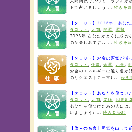
人間関係でいつもトラブルが起
トで占いましょう ...
続きを
【タロット】2026年、あな
タロット
,
人間
,
開運
,
運勢
2026年 あなたがとくに成
のか楽しみですね ...
続きを
【タロット】お金の運気が滞っ
タロット
,
仕事
,
金運
,
お金
,
お金のエネルギーの通り道が詰
のリクエストテーマ) ...
続き
【タロット】あなたを傷つけ
タロット
,
人間
,
悪縁
,
因果応
あなたを傷つけたあの人には
いましょう♪ ...
続きを読む
【偉人の名言】勇気を出して