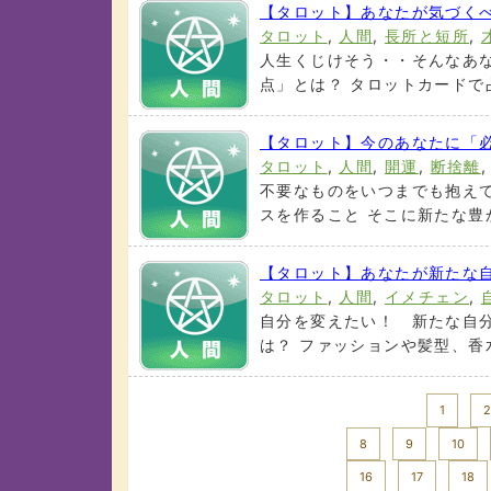
【タロット】あなたが気づく
タロット
,
人間
,
長所と短所
,
人生くじけそう・・そんなあ
点」とは？ タロットカードで占
【タロット】今のあなたに「
タロット
,
人間
,
開運
,
断捨離
不要なものをいつまでも抱え
スを作ること そこに新たな豊か
【タロット】あなたが新たな
タロット
,
人間
,
イメチェン
,
自分を変えたい！ 新たな自
は？ ファッションや髪型、香水
<< Prev
1
2
8
9
10
16
17
18