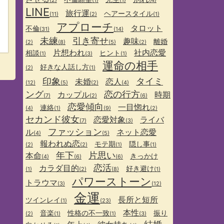
(2)
(1)
(1)
(4)
LINE
旅行運
ヘアースタイル
(11)
(2)
(1)
アプローチ
タロット
不倫
(31)
(14)
未練
引き寄せ
趣味
離婚
(2)
(8)
(5)
(2)
片想われ
社内恋愛
相談
ヒント
(1)
(3)
(1)
運命の相手
好きな人話し方
(2)
(1)
印象
タイミ
未婚
恋人
(12)
(5)
(2)
(4)
ング
恋の行方
カップル
時期
(7)
(2)
(6)
恋愛傾向
一目惚れ
連絡
(4)
(1)
(9)
(2)
セカンド彼女
恋愛対象
ライバ
(7)
(3)
ファッション
ル
ネット恋愛
(4)
(5)
報われぬ恋
モテ期
隠し事
(2)
(2)
(1)
(1)
年下
片思い
本命
きっかけ
(4)
(6)
(6)
恋活
カラダ目的
好き避け
(1)
(2)
(8)
(1)
パワーストーン
トラウマ
(3)
(12)
金運
長所と短所
ツインレイ
(1)
(23)
本性
音楽
性格の不一致
振り
(2)
(1)
(1)
(3)