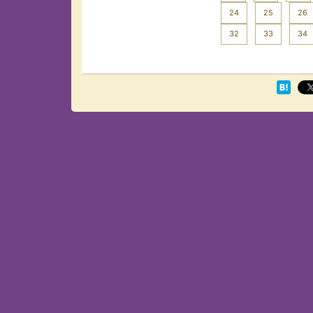
24
25
26
32
33
34
Next >>