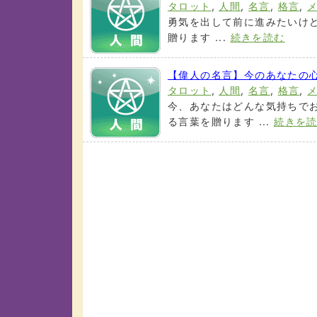
タロット
,
人間
,
名言
,
格言
,
勇気を出して前に進みたいけ
贈ります ...
続きを読む
【偉人の名言】今のあなたの
タロット
,
人間
,
名言
,
格言
,
今、あなたはどんな気持ちで
る言葉を贈ります ...
続きを