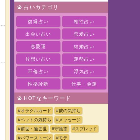
占いカテゴリ
復縁占い
相性占い
出会い占い
恋愛占い
恋愛運
結婚占い
片想い占い
運勢占い
不倫占い
浮気占い
性格診断
仕事・金運
HOTなキーワード
#オラクルカード
#彼の気持ち
#ペットの気持ち
#メッセージ
#前世・過去世
#守護霊
#スプレッド
#パワーストーン
#モテ