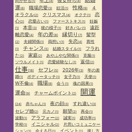
結婚
年上
彼女持ち
向かせる
(1)
(4)
(4)
運
性格
職場恋愛
４
妊活
(6)
(3)
(1)
(9)
オラクル
クリスマス
恋
オクテ
(2)
(4)
(1)
心
恋愛占い
ファーストキス
妊娠
(2)
(1)
(1)
本音
遠距
彼の様子
好きバレ
(1)
(3)
(1)
(1)
年の差
縁切り
離恋愛
髪型
(4)
(8)
(7)
失恋
夫婦関係
両想い
異性
(2)
(1)
(1)
(4)
チャンス
フラれ
結婚スタイル
(1)
(5)
(1)
た
家庭
あやふやな関係
克服
(2)
(2)
(1)
(1)
返信
ソウルメイト
恋愛経験なし
(1)
(1)
(2)
仕事
セフレ
2026年
年の差
(18)
(5)
(3)
婚
ボディータッチ
女子力
天使
(1)
(1)
(1)
(1)
職場
W不倫
会う
魂の因果
(4)
(8)
(1)
(1)
開運
運命
チャームポイント
(9)
(2)
夜の顔
すれ違い
赤ちゃん
(24)
(1)
(3)
(3)
セレブ婚
願望
元カノ
再会
(2)
(1)
(2)
(1)
アラフォー
波動
誠実
成功率
(1)
(2)
(1)
(1)
イニシャル
学校
片思いコミュニケー
(1)
(2)
イベント
ション
会える日
接し方
(1)
(1)
(2)