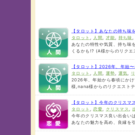
【タロット】あなたの持ち味を
タロット
,
人間
,
才能
,
持ち味
あなたの特性や気質、持ち味
くるかも!? (A様からのリクエス
【タロット】2026年、年始
タロット
,
人間
,
運勢
,
運気
,
2026年、年始から春頃にか
様,nana様からのリクエストテー
【タロット】今年のクリスマ
タロット
,
恋愛
,
クリスマス
,
今年のクリスマス良い出会いは
あなたの魅力を高め、良縁を引き