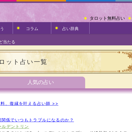
タロット無料占い
う
コラム
占い辞典
ど当たる
ロット占い一覧
人気の占い
料、復縁を叶える占い師 >>
間関係でいつもトラブルになるのか？
ールデントリン