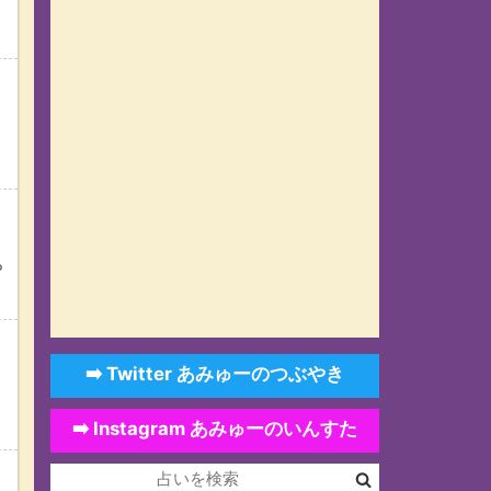
ッ
る
ら
➡️ Twitter あみゅーのつぶやき
➡️ Instagram あみゅーのいんすた