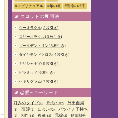
#スピリチュアル
#年の差
#運命の相手
タロットの展開法
ツーオラクル(２枚引き)
スリーオラクル(３枚引き)
ゴールデントリン(３枚引き)
ダイヤモンドクロス(４枚引き)
ギリシャ十字(５枚引き)
ピラミッド(６枚引き)
ヘキサグラム(７枚引き)
恋愛
キーワード
の
好みのタイプ
外出自粛
片想い
(4)
(117)
友達
バツイチ子持ち
出会い
(3)
(9)
(72)
元彼
相性
復縁
結婚相手
(2)
(33)
(33)
(2)