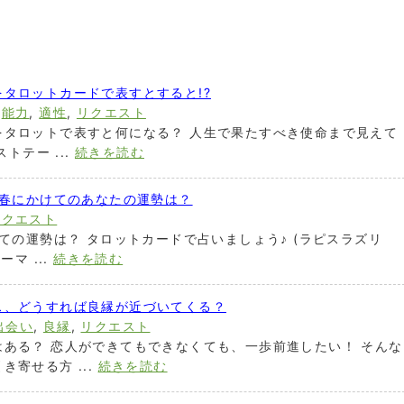
タロットカードで表すとすると!?
,
能力
,
適性
,
リクエスト
をタロットで表すと何になる？ 人生で果たすべき使命まで見えて
トテー ...
続きを読む
〜春にかけてのあなたの運勢は？
リクエスト
けての運勢は？ タロットカードで占いましょう♪ (ラピスラズリ
マ ...
続きを読む
ス、どうすれば良縁が近づいてくる？
出会い
,
良縁
,
リクエスト
ある？ 恋人ができてもできなくても、一歩前進したい！ そんな
寄せる方 ...
続きを読む