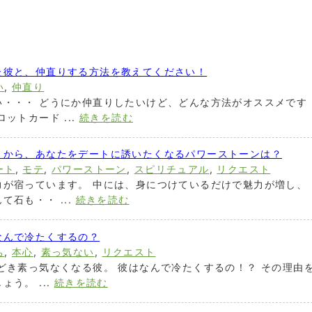
た彼と、仲直りする方法を教えてください！
い
,
仲直り
い・・・ どうにか仲直りしたいけど、どんな方法がオススメです
ットカード ...
続きを読む
うから、あなたをデートに誘いたくなるパワーストーンは？
ート
,
モテ
,
パワーストーン
,
スピリチュアル
,
リクエスト
力が宿っています。 中には、身につけているだけで魅力が増し、
石も・・ ...
続きを読む
なんで冷たくするの？
ち
,
本心
,
素っ気ない
,
リクエスト
どき素っ気なくなる彼。 彼はなんで冷たくするの！？ その理由
う。 ...
続きを読む