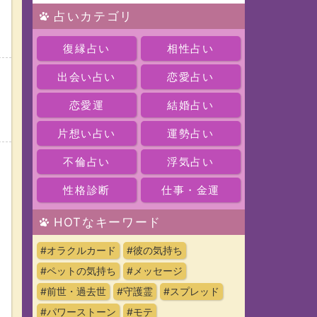
占いカテゴリ
復縁占い
相性占い
出会い占い
恋愛占い
恋愛運
結婚占い
片想い占い
運勢占い
不倫占い
浮気占い
性格診断
仕事・金運
HOTなキーワード
#オラクルカード
#彼の気持ち
#ペットの気持ち
#メッセージ
#前世・過去世
#守護霊
#スプレッド
#パワーストーン
#モテ