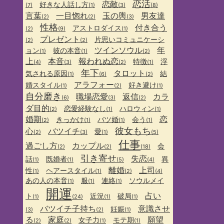
恋活
恋敵
好きな人話し方
(7)
(1)
(3)
(8)
言葉
一目惚れ
玉の輿
男友達
(2)
(2)
(3)
性格
付き合う
アストロダイス
(2)
(9)
(1)
プレゼント
片思いコミュニケーシ
(2)
(2)
ツインソウル
年
ョン
彼の本音
(1)
(1)
(2)
上
本音
報われぬ恋
特徴
浮
(4)
(3)
(2)
(1)
年下
タロット
気される原因
結
(1)
(6)
(2)
アラフォー
婚スタイル
好き避け
(1)
(2)
(1)
自分磨き
職場恋愛
返信
カラ
(6)
(3)
(2)
ダ目的
恋愛経験なし
ハロウィン
(2)
(1)
(1)
婚期
恋
きっかけ
バツ婚
会う
(2)
(1)
(1)
(1)
彼女もち
心
バツイチ
愛
(2)
(3)
(1)
(5)
仕事
過ごし方
カップル
会
(2)
(2)
(18)
引き寄せ
失恋
話
既婚者
異
(1)
(1)
(5)
(4)
離婚
上司
性
ヘアースタイル
(1)
(1)
(2)
(4)
あの人の本音
服
連絡
ソウルメイ
(1)
(1)
(1)
開運
占い
ト
近況
破局
(1)
(24)
(1)
(1)
バツイチ子持ち
意識させ
妊娠
(3)
(2)
(1)
る
家庭
願望
女子力
モテ期
(2)
(2)
(1)
(1)