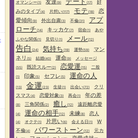
デート
友達
好
オマンシー
(1)
(9)
(17)
モテ
恋
みのタイプ
片想い
(4)
(117)
(18)
アプ
愛傾向
外出自粛
不倫
(9)
(3)
(31)
ローチ
キッカケ
宿命
あや
(14)
(7)
(1)
メール
ふやな関係
見切り
(1)
(1)
(12)
で
告白
気持ち
マン
運勢
(24)
(19)
(59)
ネリ
運命
結婚
メッセージ
(5)
(40)
(9)
恋愛運
既読スルー
二股
(55)
(2)
(15)
運命の人
印象
セフレ
(1)
(5)
(5)
金運
クリ
生徒
出会い
(13)
(23)
(1)
(72)
年の差
スマス
恋愛対象
再会
(4)
(3)
(1)
癒し
三角関係
遠距離恋愛
(8)
(2)
(12)
運命の相手
未練
恋人
(4)
(12)
(8)
片思い
W
オクテ
会える日
(4)
(1)
(6)
(1)
パワーストーン
不倫
元カ
(4)
(12)