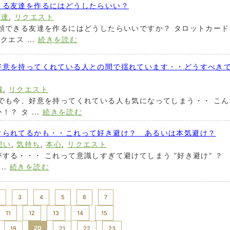
える友達を作るにはどうしたらいい？
友達
,
リクエスト
頼できる友達を作るにはどうしたらいいですか？ タロットカード
エス ...
続きを読む
好意を持ってくれている人との間で揺れています・・どうすべき
縁
,
リクエスト
でも今、好意を持ってくれている人も気になってしまう・・ こん
？ タ ...
続きを読む
けられてるかも・・これって好き避け？ あるいは本気避け？
想い
,
気持ち
,
本心
,
リクエスト
する・・・ これって意識しすぎて避けてしまう ”好き避け” ？
..
続きを読む
3
4
5
6
7
11
12
13
14
15
20
19
21
22
23