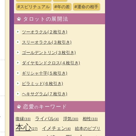
#スピリチュアル
#年の差
#運命の相手
タロットの展開法
ツーオラクル(２枚引き)
スリーオラクル(３枚引き)
ゴールデントリン(３枚引き)
ダイヤモンドクロス(４枚引き)
ギリシャ十字(５枚引き)
ピラミッド(６枚引き)
ヘキサグラム(７枚引き)
恋愛
キーワード
の
を
ライバル
復縁
浮気
相性
(33)
(4)
(30)
(33)
本心
イメチェン
絵本のビブリ
(27)
(4)