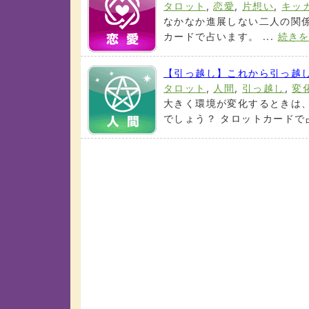
タロット
,
恋愛
,
片想い
,
キッ
なかなか進展しない二人の関係
カードで占います。 ...
続き
【引っ越し】これから引っ越
タロット
,
人間
,
引っ越し
,
変
大きく環境が変化するときは
でしょう？ タロットカードで占