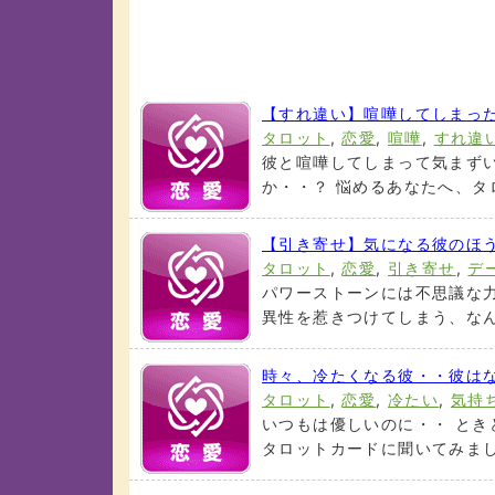
【すれ違い】喧嘩してしまっ
タロット
,
恋愛
,
喧嘩
,
すれ違
彼と喧嘩してしまって気まず
か・・？ 悩めるあなたへ、タロ
【引き寄せ】気になる彼のほ
タロット
,
恋愛
,
引き寄せ
,
デ
パワーストーンには不思議な
異性を惹きつけてしまう、なんて
時々、冷たくなる彼・・彼は
タロット
,
恋愛
,
冷たい
,
気持
いつもは優しいのに・・ とき
タロットカードに聞いてみましょ