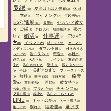
ファッション
恋愛成就
レ
(2)
(5)
(7)
良縁
友達以上恋人未満
休日
(20)
(4)
タイミング
本命
年齢差
(3)
(4)
(7)
(2)
恋の進展
セカンド彼女
欲望
(12)
(1)
ご縁
夜の
外国人
離婚相談
(7)
(8)
(1)
(1)
婚活
仕事運
恋の行
顔
(3)
(18)
(14)
方
イベント
縁むすび
アニマル
(6)
(2)
(1)
ダブル不倫
メディスン
付き合うき
(34)
(2)
告白失敗
恋愛
本性
っかけ
(1)
(3)
(4)
(3)
ライン
運気
あきらめ
友達の彼
(32)
(1)
(3)
魅力
氏
告白された
振り向かせる
(1)
(1)
(2)
長所と短所
辛口
ファーストキス
(1)
(1)
(2)
略奪
無料
略奪婚
復縁対策
(1)
(3)
(1)
(1)
愛
再婚
彼女持ち
前世療法
(5)
(1)
(4)
(4)
チャンス
フラれた
出会い運
(1)
(2)
(5)
深層心理
秘密
告白どっちから
(1)
(1)
(1)
LINE
ネット恋愛
ネット婚活
(11)
(2)
(1)
結婚運
選択肢
別れ
接し方
(1)
(4)
(6)