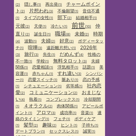
チャームポイン
隠し事
再出発
(2)
(1)
(1)
ト
片想われ
不倫願望
音信不通
(2)
(3)
(1)
部下
タイプの女性
結婚相手
(1)
(1)
(2)
(1)
前世
元彼
仲
天使
冷たい
(2)
(1)
(1)
(10)
職場
直り
未婚
時期
誕生日
(2)
(1)
(8)
(2)
夫婦
好意
波動
ボディータッ
(4)
(1)
(2)
(2)
喧嘩
2026年
チ
遠距離片想い
(1)
(3)
(1)
旅行
だめんず
先生
性格の
(3)
(3)
(1)
(4)
無料タロット
不一致
学校
夫婦
(1)
(1)
(3)
関係
恋愛相談
浮気相手
話題
美
(1)
(1)
(1)
(1)
すれ違い
容運
赤ちゃん
シンパシ
(1)
(1)
(3)
ー
恋愛スイッチ
脈あり
恋の予感
(1)
(1)
(1)
社内恋
シチュエーション
劣等感
(1)
(1)
(1)
愛
コミュニケーション
おまじな
(2)
(2)
い
執着
コンプレックス
冷却期間
(4)
(1)
(1)
４オラクル
肉体関係
アピールポ
(1)
(2)
(1)
アロマ
イント
成功率
音楽
連
(1)
(3)
(1)
(1)
絡のタイミング
フェチ
ボディケア
(1)
(1)
髪型
趣味
ヒント
子持ち
(1)
(2)
(2)
(1)
(1)
デートプラン
セックスレス
誠実
(1)
(1)
(1)