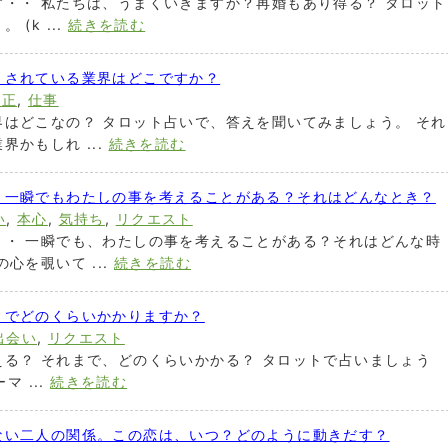
・・ 私たちは、うまくいきますか？再婚もあり得る？ タロット
(k ...
続きを読む
とされている業界はどこですか？
適正
,
仕事
はどこなの？ タロット占いで、答えを聞いてみましょう。 それ
かもしれ ...
続きを読む
、一瞬でもわたしの事を考えることがある？それはどんなとき？
い
,
本心
,
気持ち
,
リクエスト
・・ 一瞬でも、わたしの事を考えることがある？それはどんな時
心を覗いて ...
続きを読む
までどのくらいかかりますか？
出会い
,
リクエスト
る？ それまで、どのくらいかかる？ タロットで占いましょう
マ ...
続きを読む
ない二人の関係。この恋は、いつ？どのように動きだす？