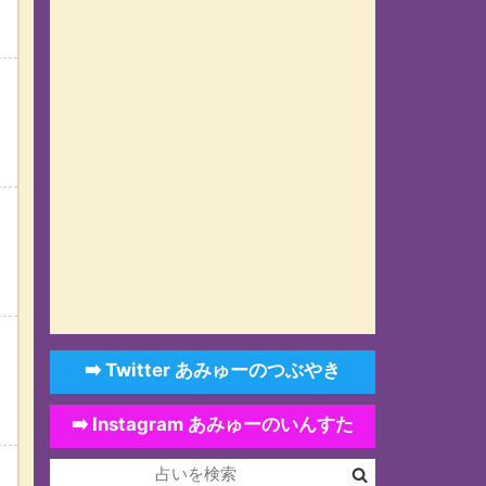
➡️ Twitter あみゅーのつぶやき
➡️ Instagram あみゅーのいんすた