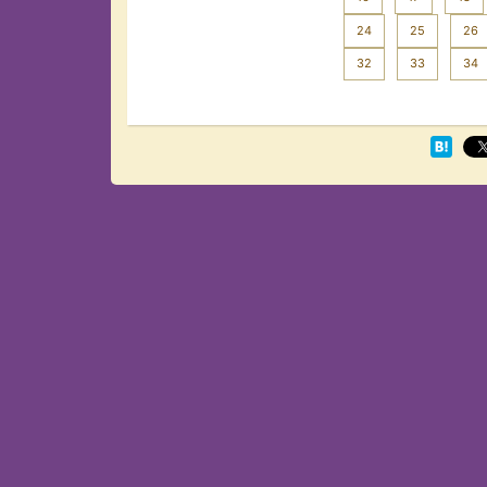
24
25
26
32
33
34
Next >>