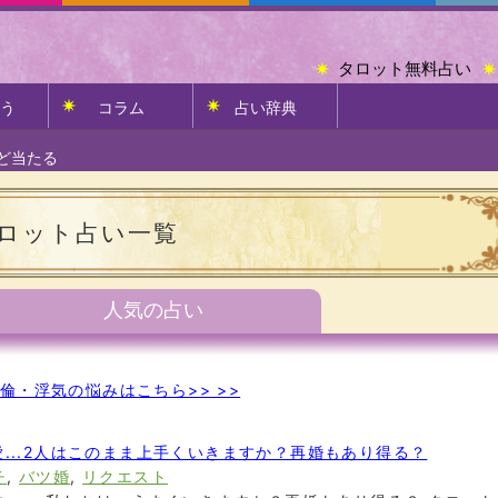
タロット無料占い
う
コラム
占い辞典
ど当たる
ロット占い一覧
人気の占い
倫・浮気の悩みはこちら>> >>
...2人はこのまま上手くいきますか？再婚もあり得る？
チ
,
バツ婚
,
リクエスト