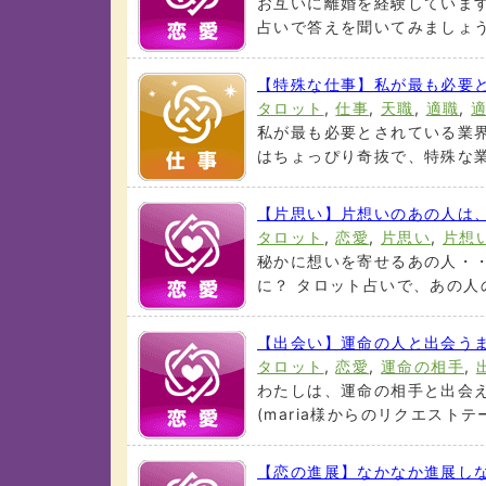
お互いに離婚を経験しています
占いで答えを聞いてみましょう。 
【特殊な仕事】私が最も必要
タロット
,
仕事
,
天職
,
適職
,
私が最も必要とされている業界
はちょっぴり奇抜で、特殊な業界
【片思い】片想いのあの人は
タロット
,
恋愛
,
片思い
,
片想
秘かに想いを寄せるあの人・
に？ タロット占いで、あの人の
【出会い】運命の人と出会う
タロット
,
恋愛
,
運命の相手
,
わたしは、運命の相手と出会え
(maria様からのリクエストテー
【恋の進展】なかなか進展し