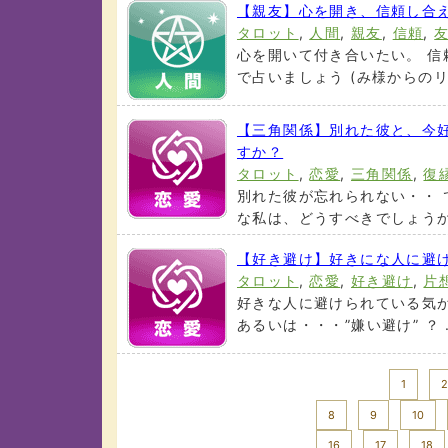
【親友】心を開き、信頼し合
タロット
,
人間
,
親友
,
信頼
,
心を開いて付き合いたい。 信
で占いましょう (み様からのリク
【三角関係】別れた彼と、今
すか？
タロット
,
恋愛
,
三角関係
,
復
別れた彼が忘れられない・・ 
な私は、どうすべきでしょうか！
【好き避け】好きにな人に避
タロット
,
恋愛
,
好き避け
,
片
好きな人に避けられている気が
あるいは・・・”嫌い避け” ？ .
<< Prev
1
2
8
9
10
16
17
18