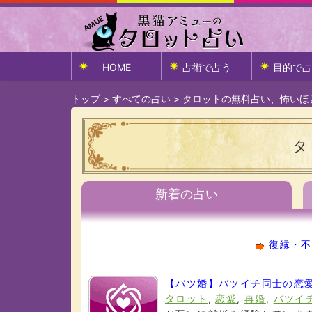
HOME
占術で占う
目的で占
トップ
>
すべての占い
>
タロットの無料占い、怖いほ
タ
新着の占い
復縁・不
【バツ婚】バツイチ同士の恋愛
タロット
,
恋愛
,
再婚
,
バツイ