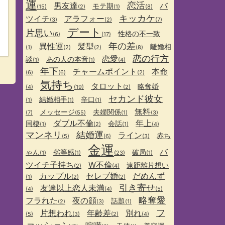
運
恋活
男友達
バ
モテ期
(15)
(2)
(1)
(8)
キッカケ
ツイチ
アラフォー
(3)
(2)
(7)
デート
片思い
性格の不一致
(6)
(17)
年の差
異性運
髪型
離婚相
(1)
(2)
(2)
(8)
恋の行方
恋愛
談
あの人の本音
(1)
(1)
(4)
年下
チャームポイント
本命
(6)
(6)
(2)
気持ち
タロット
略奪婚
(4)
(19)
(2)
セカンド彼女
結婚相手
辛口
(1)
(1)
(1)
無料
メッセージ
夫婦関係
(7)
(55)
(1)
(3)
ダブル不倫
年上
同棲
会話
(1)
(2)
(1)
(4)
マンネリ
結婚運
ライン
赤ち
(5)
(6)
(3)
金運
バ
ゃん
劣等感
破局
(1)
(1)
(23)
(1)
ツイチ子持ち
W不倫
遠距離片想い
(2)
(4)
カップル
セレブ婚
だめんず
(1)
(2)
(2)
引き寄せ
友達以上恋人未満
(4)
(4)
(5)
略奪愛
フラれた
夜の顔
話題
(2)
(3)
(1)
フ
片想われ
年齢差
別れ
(5)
(3)
(2)
(4)