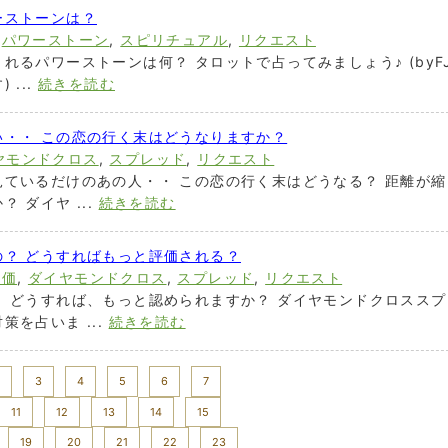
ーストーンは？
,
パワーストーン
,
スピリチュアル
,
リクエスト
れるパワーストーンは何？ タロットで占ってみましょう♪ (byF
...
続きを読む
い・・ この恋の行く末はどうなりますか？
ヤモンドクロス
,
スプレッド
,
リクエスト
ているだけのあの人・・ この恋の行く末はどうなる？ 距離が縮
 ダイヤ ...
続きを読む
？ どうすればもっと評価される？
評価
,
ダイヤモンドクロス
,
スプレッド
,
リクエスト
 どうすれば、もっと認められますか？ ダイヤモンドクロススプ
を占いま ...
続きを読む
3
4
5
6
7
11
12
13
14
15
19
20
21
22
23