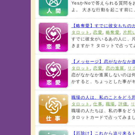
YesかNoで答えられる質問
よ。 大きな行動を起こす前に、
【略奪愛】すでに彼女もちのカ
タロット
,
恋愛
,
略奪愛
,
片想
すでに彼女がいるあの人に、片
きますか？ タロットで占ってみ
【メッセージ】恋がなかなか
タロット
,
恋愛
,
恋の進展
,
リ
恋がなかなか進展しないのは何
かすると、ちょっとした事がキッ
職場の人は、私のことをどう
タロット
,
仕事
,
職場
,
評価
,
職場の人たちは、私の事をどう
タロットカードで占ってみましょ
【厄除け】これから迫り来る