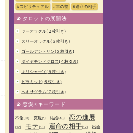
#スピリチュアル
#年の差
#運命の相手
タロットの展開法
ツーオラクル(２枚引き)
スリーオラクル(３枚引き)
ゴールデントリン(３枚引き)
ダイヤモンドクロス(４枚引き)
ギリシャ十字(５枚引き)
う
ピラミッド(６枚引き)
ヘキサグラム(７枚引き)
恋愛
キーワード
の
恋の進展
不倫
克服
結婚
(31)
(1)
(40)
モテ
運命の相手
出会
(12)
(18)
(12)