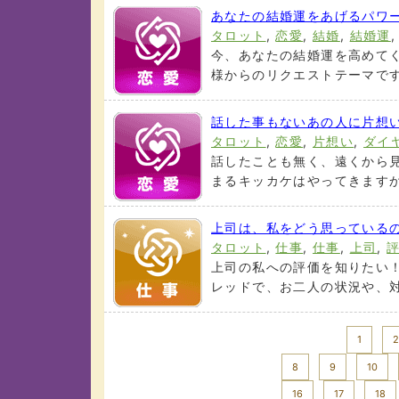
あなたの結婚運をあげるパワ
タロット
,
恋愛
,
結婚
,
結婚運
今、あなたの結婚運を高めてく
様からのリクエストテーマです) 
話した事もないあの人に片想
タロット
,
恋愛
,
片想い
,
ダイ
話したことも無く、遠くから見
まるキッカケはやってきますか？
上司は、私をどう思っているの
タロット
,
仕事
,
仕事
,
上司
,
上司の私への評価を知りたい！
レッドで、お二人の状況や、対策
<< Prev
1
2
8
9
10
16
17
18