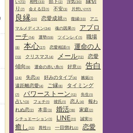
縁切
部下
い
相性
浮気
(72)
(33)
(2)
(30)
り
不安
会える日
片想い
(7)
(1)
(3)
(117)
良縁
恋愛成就
J
復縁
アニ
(20)
(7)
(33)
アプロ
マルメディスン
魂の因果
(34)
(1)
ーチ
職場
運勢
ツインレイ
(14)
(59)
(1)
本心
運命の人
恋愛相談
(8)
(27)
(1)
メール
恋愛
クリスマス
(13)
(4)
(12)
告白
傾向
好意
運命の赤い糸
(9)
(1)
(2)
失恋
好みのタイプ
嫉妬
(24)
(4)
(4)
(1)
ご縁
タイミング
遠距離恋愛
(4)
(8)
パワーストーン
先生
(7)
(12)
(1)
占い
恋人
報わ
フェチ
彼氏
(3)
(1)
(1)
(4)
婚活
れぬ恋
本音
家庭
(2)
(3)
(18)
(2)
LINE
シチュエーション
誠実
(1)
(11)
(1)
癒し
恋愛
一目惚れ
異性
(12)
(1)
(2)