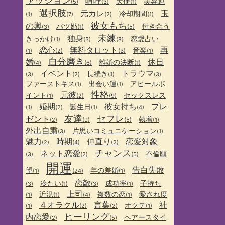
ァッション
喧嘩
天使
美容運
(5)
(3)
(1)
選択肢
元カレ
玉
冷却期間
(1)
(7)
(2)
(1)
彼女もち
の輿
バツ婚
付き合う
(3)
(1)
(5)
未練
独身
きっかけ
恋愛占い
(1)
(3)
(8)
恋心
無料タロット
再
音楽
(1)
(2)
(3)
(1)
自分磨き
婚
休日
離婚の決断
(4)
(6)
(1)
イベント
トラウマ
長続き
(3)
(2)
(1)
(3)
ファーストキス
出会い運
アピールポ
(1)
(1)
性格
元彼
イント
セックスレス
(1)
(2)
(9)
婚期
彼女持ち
プレ
誕生日
(1)
(2)
(1)
(4)
友達
セフレ
ゼント
執着
(2)
(9)
(5)
(1)
外出自粛
片思いコミュニケーション
(3)
(1)
魅力
時期
仲直り
恋愛対象
(2)
(4)
(2)
チャンス
ネット恋愛
不倫願
(3)
(2)
(5)
開運
告白失敗
望
年の差婚
(1)
(24)
(1)
恋敵
冷たい
成功率
子持ち
(3)
(1)
(3)
(1)
上司
近況
複数の恋
愛され度
(1)
(1)
(4)
(1)
４オラクル
言葉
社
オクテ
(1)
(2)
(2)
(1)
ヒーリング
内恋愛
ヘアースタイ
(2)
(5)