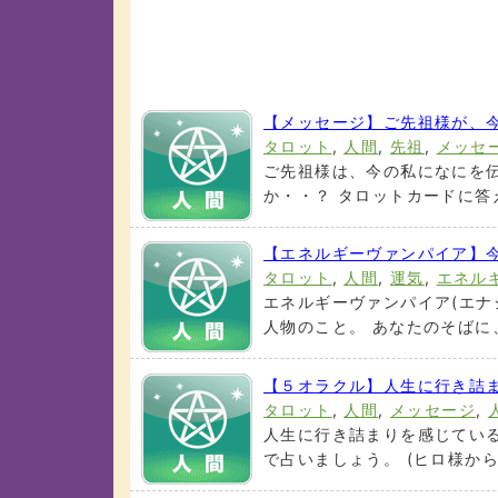
【メッセージ】ご先祖様が、
タロット
,
人間
,
先祖
,
メッセ
ご先祖様は、今の私になにを
か・・？ タロットカードに答え
【エネルギーヴァンパイア】
タロット
,
人間
,
運気
,
エネル
エネルギーヴァンパイア(エナ
人物のこと。 あなたのそばに、
【５オラクル】人生に行き詰
タロット
,
人間
,
メッセージ
,
人生に行き詰まりを感じてい
で占いましょう。 (ヒロ様からの