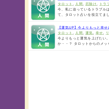
タロット
,
人間
,
厄除け
,
トラ
今、私に迫っているトラブルは
て、タロット占いを役立てましょ
【運気UP】今よりもっと幸
タロット
,
人間
,
運気
,
幸せ
,
今よりもっと運気を上げたい
か・・？ タロットからのメッセ