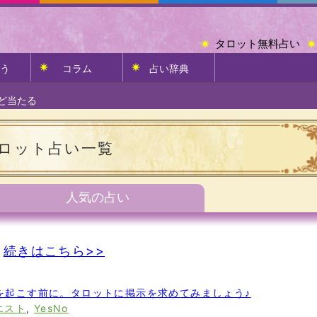
タロット無料占い
う
コラム
占い辞典
ど当たる
ロット占い一覧
人気の占い
続きはこちら>>
動を起こす前に。タロットに掲示を求めてみましょう♪
エスト
,
YesNo