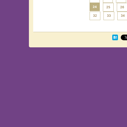
24
25
26
32
33
34
Next >>