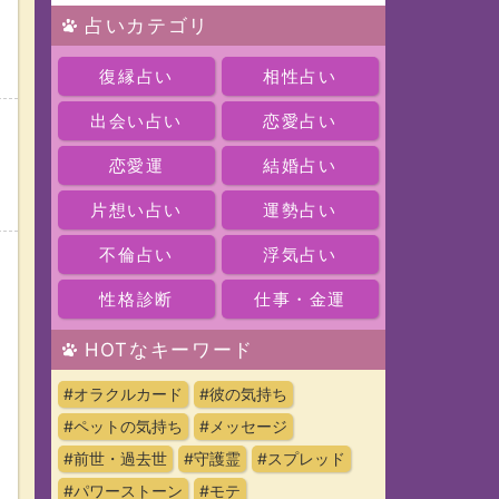
占いカテゴリ
復縁占い
相性占い
出会い占い
恋愛占い
恋愛運
結婚占い
片想い占い
運勢占い
不倫占い
浮気占い
性格診断
仕事・金運
HOTなキーワード
#オラクルカード
#彼の気持ち
#ペットの気持ち
#メッセージ
#前世・過去世
#守護霊
#スプレッド
#パワーストーン
#モテ