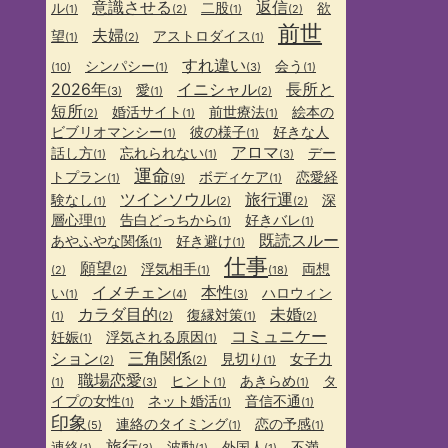
意識させる
返信
ル
二股
欲
(1)
(2)
(1)
(2)
前世
夫婦
望
アストロダイス
(1)
(2)
(1)
すれ違い
シンパシー
会う
(10)
(1)
(3)
(1)
2026年
イニシャル
長所と
愛
(3)
(1)
(2)
短所
婚活サイト
前世療法
絵本の
(2)
(1)
(1)
ビブリオマンシー
彼の様子
好きな人
(1)
(1)
アロマ
話し方
忘れられない
デー
(1)
(1)
(3)
運命
トプラン
ボディケア
恋愛経
(1)
(9)
(1)
ツインソウル
旅行運
験なし
深
(1)
(2)
(2)
層心理
告白どっちから
好きバレ
(1)
(1)
(1)
既読スルー
あやふやな関係
好き避け
(1)
(1)
仕事
願望
浮気相手
両想
(2)
(2)
(1)
(18)
イメチェン
本性
い
ハロウィン
(1)
(4)
(3)
カラダ目的
未婚
復縁対策
(1)
(2)
(1)
(2)
コミュニケー
妊娠
浮気される原因
(1)
(1)
ション
三角関係
見切り
女子力
(2)
(2)
(1)
職場恋愛
ヒント
あきらめ
タ
(1)
(3)
(1)
(1)
イプの女性
ネット婚活
音信不通
(1)
(1)
(1)
印象
連絡のタイミング
恋の予感
(5)
(1)
(1)
旅行
連絡
波動
外国人
不満