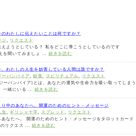
今のわたしに伝えたいことは何ですか？
ージ
,
リクエスト
伝えようとしている？ 私をどこに導こうとしているのです
を聞いてみましょ ...
続きを読む
今、わたしの人生を妨害している人間は誰ですか？
ギーバンパイア
,
妨害
,
スピリチュアル
,
リクエスト
ジーバンパイア)とは、あなたの運気や生命力を吸い取ってしま
一緒にいる ...
続きを読む
まり中のあなたへ。開運のためのヒント・メッセージ
人生
,
ギリシャ十字
,
スプレッド
,
リクエスト
るあなたへ。 開運のためのヒント・メッセージをタロットカード
リクエス ...
続きを読む