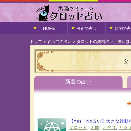
HOME
占術で占う
目的で占
トップ
>
すべての占い
>
タロットの無料占い、怖いほ
タ
新着の占い
【Yes・No占い】大きな行
タロット
,
人間
,
お告げ
,
リク