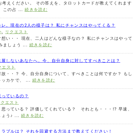
をお考えください。 その答えを、タロットカードが教えてくれます
この占 ...
続きを読む
レ。現在の2人の様子は？ 私にチャンスはやってくる？
い
,
リクエスト
想い・・ 現在、二人はどんな様子なの？ 私にチャンスはやって
ましょう ...
続きを読む
進展しないあなたへ。今、自分自身に対してすべきことは？
クエスト
故・・？ 今、自分自身について、すべきことは何ですか？ もし
カケで、 ...
続きを読む
思っているの？
リクエスト
思っている？ 評価してくれている？ それとも・・・!? 早速、
う♪ ...
続きを読む
トラブルは？ それを回避する方法まで教えてください！