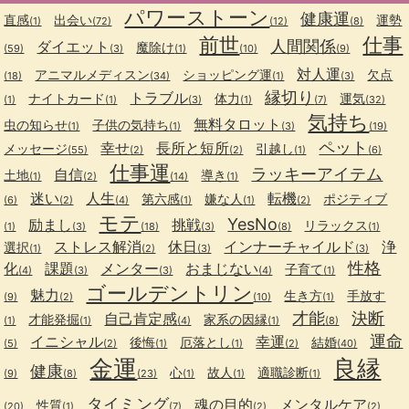
パワーストーン
健康運
直感
出会い
運勢
(1)
(72)
(12)
(8)
前世
仕事
人間関係
ダイエット
魔除け
(59)
(3)
(1)
(10)
(9)
対人運
アニマルメディスン
ショッピング運
欠点
(18)
(34)
(1)
(3)
縁切り
トラブル
ナイトカード
体力
運気
(1)
(1)
(3)
(1)
(7)
(32)
気持ち
無料タロット
虫の知らせ
子供の気持ち
(1)
(1)
(3)
(19)
ペット
幸せ
長所と短所
メッセージ
引越し
(55)
(2)
(2)
(1)
(6)
仕事運
ラッキーアイテム
自信
土地
導き
(1)
(2)
(14)
(1)
迷い
人生
転機
第六感
嫌な人
ポジティブ
(6)
(2)
(4)
(1)
(1)
(2)
モテ
YesNo
励まし
挑戦
リラックス
(1)
(3)
(18)
(3)
(8)
(1)
ストレス解消
休日
インナーチャイルド
浄
選択
(1)
(2)
(3)
(3)
性格
化
課題
メンター
おまじない
子育て
(4)
(3)
(3)
(4)
(1)
ゴールデントリン
魅力
生き方
手放す
(9)
(2)
(10)
(1)
才能
決断
自己肯定感
才能発掘
家系の因縁
(1)
(1)
(4)
(1)
(8)
運命
イニシャル
幸運
後悔
厄落とし
結婚
(5)
(2)
(1)
(1)
(2)
(40)
金運
良縁
健康
心
故人
適職診断
(9)
(8)
(23)
(1)
(1)
(1)
タイミング
魂の目的
メンタルケア
性質
(20)
(1)
(7)
(2)
(2)