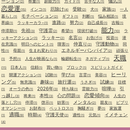
ーション
儀式
尊重
超能力
ガイド
苦手な人
(2)
(1)
(1)
(1)
(1)
(3)
恋愛運
厄除け
受験
家族
インコ
犬
一人
(15)
(1)
(4)
(2)
(1)
(2)
モチベーション
暮らし
ギフト
判断
悩み相談
境
(1)
(2)
(1)
(1)
(1)
進路
努力
界線
ラッキーカラ−
自己成長
吉報
(1)
(1)
(2)
(2)
(1)
(1)
能力
先祖
守護霊
停滞期
希望
現状打破
ラ
(1)
(3)
(2)
(1)
(1)
(10)
ラッキー
名言
ッキーアクション
お告げ
投資
潜
(1)
(2)
(2)
(1)
(1)
仲直り
守護動物
在意識
明日へのヒント
障害
同
(1)
(1)
(1)
(2)
(3)
エネルギーバンパイア
性
母親
生まれ変わり
頑張り
(1)
(1)
(1)
(2)
天職
予想
人生が映画なら
輪廻転生
ネガティブ
(1)
(1)
(1)
(1)
(1)
日本人
信頼
買い物
ブロック
スピリットガイド
(11)
(1)
(1)
(1)
(1)
ヒーリ
学び
開運アクション
試験
言霊
美容
(1)
(1)
(1)
(3)
(1)
(1)
ング
趣味
旅行運
試練
無意識
うさぎ
目標
(5)
(1)
(2)
(2)
(1)
(3)
2026年
喧嘩
引
オーラの色
持ち味
霊能力
(1)
(1)
(3)
(1)
(1)
(3)
恋愛傾向
っ越し
本性
心の問題
将来
人生の
(3)
(1)
(3)
(3)
(9)
メンタル
落とし穴
停滞
啓示
妨害
親友
ビブリ
(1)
(1)
(1)
(1)
(2)
(1)
オマンシー
お財布
ペットロス
胸騒ぎ
夢
家族運
(1)
(1)
(1)
(1)
(1)
適職
時期
守護天使
イメチェン
適性
元気
(1)
(9)
(4)
(2)
(1)
(1)
(4)