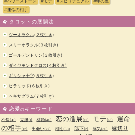
#パワーストーン
#モテ
#スピリチュアル
#年の差
#運命の相手
タロットの展開法
ツーオラクル(２枚引き)
スリーオラクル(３枚引き)
ゴールデントリン(３枚引き)
ダイヤモンドクロス(４枚引き)
ギリシャ十字(５枚引き)
ピラミッド(６枚引き)
ヘキサグラム(７枚引き)
恋愛
キーワード
の
恋の進展
モテ
運命
不倫
克服
結婚
(31)
(1)
(40)
(12)
(18)
の相手
縁切り
部下
出会い
相性
浮気
(12)
(72)
(33)
(2)
(30)