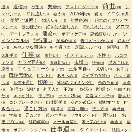
前世
返信
夫婦
股
欲望
アストロダイス
シ
(1)
(2)
(1)
(2)
(1)
(10)
すれ違い
2026年
イニシャル
ンパシー
会う
愛
(1)
(3)
(1)
(3)
(1)
長所と短所
婚活サイト
前世療法
絵本のビブリオマ
(2)
(2)
(1)
(1)
アロマ
ンシー
彼の様子
好きな人話し方
忘れられない
(1)
(1)
(1)
(1)
運命
ツ
デートプラン
ボディケア
恋愛経験なし
(3)
(1)
(9)
(1)
(1)
インソウル
旅行運
深層心理
告白どっちから
好きバ
(2)
(2)
(1)
(1)
既読スルー
願望
レ
あやふやな関係
好き避け
浮
(1)
(1)
(1)
(2)
(2)
仕事
イメチェン
本性
気相手
両想い
ハロウ
(1)
(18)
(1)
(4)
(3)
カラダ目的
未婚
ィン
復縁対策
妊娠
浮気される
(1)
(2)
(1)
(2)
(1)
コミュニケーション
三角関係
原因
見切り
女子力
(1)
(2)
(2)
(1)
職場恋愛
ヒント
あきらめ
タイプの女性
ネット婚
(1)
(3)
(1)
(1)
(1)
印象
活
音信不通
連絡のタイミング
恋の予感
連絡
(1)
(1)
(5)
(1)
(1)
旅行
離婚
波動
外国人
不満
妊活
告白され
(1)
(3)
(1)
(1)
(1)
(1)
(2)
ライバル
た
きっかけ
隠し事
恋愛スイッチ
脈あり
(1)
(1)
(1)
(4)
(1)
付
コンプレックス
肉体関係
友達の彼氏
縁むすび
(1)
(1)
(1)
(1)
(1)
き合う
過ごし方
特徴
恋愛心理
接し方
再出発
(2)
(2)
(1)
(1)
(1)
お
学校
元カノ
彼の本音
ソウルメイト
運気
(1)
(1)
(1)
(1)
(1)
(32)
まじない
結婚成就
メール返信
素っ気ない
再会
宿
(4)
(1)
(1)
(1)
(1)
仕事運
ダイエット
命
ボディータッチ
結婚スタ
(1)
(1)
(14)
(3)