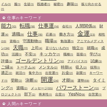
趣味
イル
服
生徒
既婚者
秘密
振り向かせる
(1)
(1)
(1)
(1)
(1)
(2)
(1)
仕事
キーワード
の
能力
転職
仕事運
人間関係
財
会社
(10)
(18)
(14)
(1)
(9)
金運
仕事
適職
運
働き方
応募
相性
(4)
(9)
(18)
(1)
(2)
(23)
職場
守護動物
資格
勉強運
アニマルメディス
(33)
(1)
(3)
(8)
(1)
天職
上司
独立
就職
成
ン
足りないもの
(34)
(11)
(4)
(1)
(3)
(4)
キッカケ
功
不安
学び
活躍
職種
面接
(3)
(1)
(3)
(7)
(1)
(1)
(3)
ゴールデントリン
評価
試練
アドバイス
(3)
(10)
(1)
(3)
ご縁
トーテム
メンタル
時期
収入
採用
(8)
(4)
(2)
(4)
(2)
(1)
適正
お金
就活
集中力
出世運
副業
キーワー
(2)
(1)
(1)
(1)
(2)
(1)
開運
決断
才能
タイミ
受験
ド
運勢
(1)
(2)
(5)
(24)
(8)
(59)
パワーストーン
ング
退職
メッセージ
プ
(7)
(2)
(55)
(12)
YesNo
部下
ロジェクト
将来性
出世
自営業
(1)
(2)
(1)
(1)
(8)
(1)
人間
キーワード
の