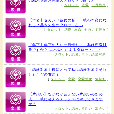
の結末を黒木先生のタロットで占う♪
[
タロット
,
恋愛
,
一目惚れ
]
【本命】セカンド彼女の私・・彼の本命にな
れる？黒木先生のタロット占い
[
タロット
,
恋愛
,
本命
,
セカンド彼女
]
【年下】年下の人に一目惚れ・・私は恋愛対
象ですか？ 黒木先生によるタロット占い
[
タロット
,
恋愛
,
年下
,
恋愛対象
]
【恋愛対象】彼にとって私は恋愛対象？それ
ともただの友達？
[
タロット
,
恋愛
,
恋愛対象
,
気持ち
]
【片想い】なかなか会えない片想いのあの
人・・彼に会えるチャンスはやってきます
か？
[
タロット
,
恋愛
,
片想い
,
出会い
]