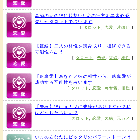
高嶺の花の彼に片想い! 恋の行方を黒木心愛
先生がタロットで占います
[
タロット
,
恋愛
,
片想い
]
【復縁】二人の相性を読み取り、復縁できる
可能性を占う
[
タロット
,
恋愛
,
復縁
,
相性
]
【略奪愛】あなたと彼の相性から、略奪愛が
成功する可能性を占います
[
タロット
,
恋愛
,
略奪愛
,
相性
]
【未練】彼は元カノに未練がありますか？私
はどうしたらいい？
[
タロット
,
恋愛
,
未練
,
元カノ
]
いまのあなたにピッタリのパワーストーンは