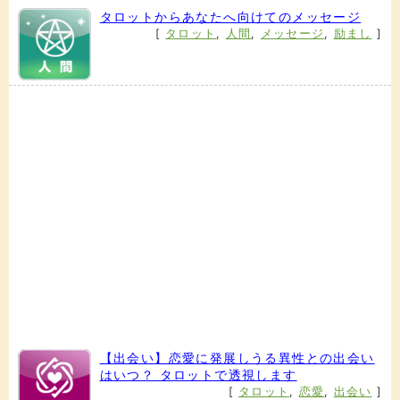
タロットからあなたへ向けてのメッセージ
[
タロット
,
人間
,
メッセージ
,
励まし
]
【出会い】恋愛に発展しうる異性との出会い
はいつ？ タロットで透視します
[
タロット
,
恋愛
,
出会い
]