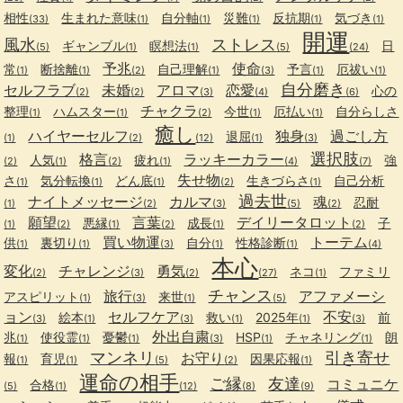
相性
生まれた意味
自分軸
災難
反抗期
気づき
(33)
(1)
(1)
(1)
(1)
(1)
開運
風水
ストレス
ギャンブル
瞑想法
日
(5)
(1)
(1)
(5)
(24)
予兆
使命
常
断捨離
自己理解
予言
厄祓い
(1)
(1)
(2)
(1)
(3)
(1)
(1)
自分磨き
セルフラブ
未婚
アロマ
恋愛
心の
(2)
(2)
(3)
(4)
(6)
チャクラ
整理
ハムスター
今世
厄払い
自分らしさ
(1)
(1)
(2)
(1)
(1)
癒し
ハイヤーセルフ
独身
過ごし方
退屈
(1)
(2)
(12)
(1)
(3)
選択肢
格言
ラッキーカラー
人気
疲れ
強
(2)
(1)
(2)
(1)
(4)
(7)
失せ物
さ
気分転換
どん底
生きづらさ
自己分析
(1)
(1)
(1)
(2)
(1)
過去世
ナイトメッセージ
カルマ
魂
忍耐
(1)
(2)
(3)
(5)
(2)
願望
言葉
デイリータロット
悪縁
成長
子
(1)
(2)
(1)
(2)
(1)
(2)
買い物運
トーテム
供
裏切り
自分
性格診断
(1)
(1)
(3)
(1)
(1)
(4)
本心
変化
チャレンジ
勇気
ネコ
ファミリ
(2)
(3)
(2)
(27)
(1)
チャンス
旅行
アファメーシ
アスピリット
来世
(1)
(3)
(1)
(5)
ョン
セルフケア
不安
絵本
救い
2025年
前
(3)
(1)
(3)
(1)
(1)
(3)
外出自粛
兆
使役霊
憂鬱
HSP
チャネリング
朗
(1)
(1)
(1)
(3)
(1)
(1)
マンネリ
引き寄せ
お守り
報
育児
因果応報
(1)
(1)
(5)
(2)
(1)
運命の相手
ご縁
友達
コミュニケ
合格
(5)
(1)
(12)
(8)
(9)