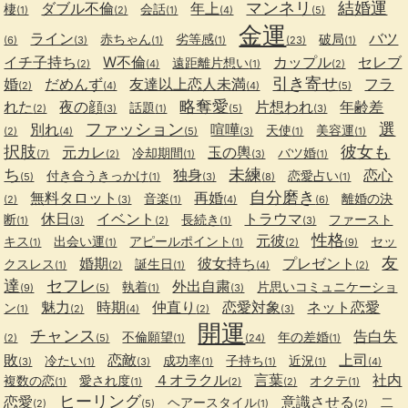
マンネリ
結婚運
ダブル不倫
年上
棲
会話
(1)
(2)
(1)
(4)
(5)
金運
ライン
バツ
赤ちゃん
劣等感
破局
(6)
(3)
(1)
(1)
(23)
(1)
イチ子持ち
W不倫
カップル
セレブ
遠距離片想い
(2)
(4)
(1)
(2)
引き寄せ
婚
だめんず
友達以上恋人未満
フラ
(2)
(4)
(4)
(5)
略奪愛
れた
夜の顔
片想われ
年齢差
話題
(2)
(3)
(1)
(5)
(3)
ファッション
選
別れ
喧嘩
天使
美容運
(2)
(4)
(5)
(3)
(1)
(1)
択肢
彼女も
元カレ
玉の輿
冷却期間
バツ婚
(7)
(2)
(1)
(3)
(1)
ち
未練
独身
恋心
付き合うきっかけ
恋愛占い
(5)
(1)
(3)
(8)
(1)
自分磨き
無料タロット
再婚
音楽
離婚の決
(2)
(3)
(1)
(4)
(6)
休日
イベント
トラウマ
断
長続き
ファースト
(1)
(3)
(2)
(1)
(3)
性格
元彼
キス
出会い運
アピールポイント
セッ
(1)
(1)
(1)
(2)
(9)
友
婚期
彼女持ち
プレゼント
クスレス
誕生日
(1)
(2)
(1)
(4)
(2)
達
セフレ
外出自粛
執着
片思いコミュニケーショ
(9)
(5)
(1)
(3)
魅力
時期
仲直り
恋愛対象
ネット恋愛
ン
(1)
(2)
(4)
(2)
(3)
開運
チャンス
告白失
不倫願望
年の差婚
(2)
(5)
(1)
(24)
(1)
敗
恋敵
上司
冷たい
成功率
子持ち
近況
(3)
(1)
(3)
(1)
(1)
(1)
(4)
４オラクル
言葉
社内
複数の恋
愛され度
オクテ
(1)
(1)
(2)
(2)
(1)
ヒーリング
恋愛
意識させる
ヘアースタイル
二
(2)
(5)
(1)
(2)