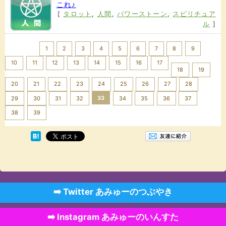
これ♪
[
タロット
,
人間
,
パワーストーン
,
スピリチュア
ル
]
<< Prev
1
2
3
4
5
6
7
8
9
10
11
12
13
14
15
16
17
18
19
20
21
22
23
24
25
26
27
28
33
29
30
31
32
34
35
36
37
Next >>
38
39
➡️ Twitter あみゅーのつぶやき
➡️ Instagram あみゅーのいんすた