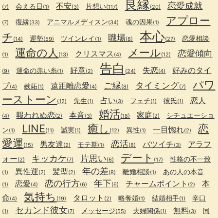
良縁
恋愛成就
不安
会える日
片想い
(7)
(1)
(3)
(117)
(20)
アプロー
復縁
アニマルメディスン
魂の因果
(7)
(33)
(34)
(1)
本心
チ
職場
運勢
ツインレイ
恋愛相談
(14)
(59)
(1)
(8)
(27)
運命の人
メール
恋愛傾向
クリスマス
(1)
(13)
(4)
(12)
告白
好意
失恋
好みのタイ
運命の赤い糸
(9)
(1)
(2)
(24)
(4)
パワ
ご縁
タイミング
プ
遠距離恋愛
嫉妬
(4)
(1)
(4)
(8)
(7)
ーストーン
占い
恋人
先生
フェチ
彼氏
(12)
(1)
(3)
(1)
(1)
婚活
報われぬ恋
本音
家庭
シチュエーショ
(4)
(2)
(3)
(18)
(2)
LINE
癒し
恋
一目惚れ
ン
誠実
異性
(1)
(11)
(1)
(12)
(1)
(2)
愛運
恋活
男友達
バツイチ
アラフ
モテ期
(15)
(2)
(1)
(8)
(3)
デート
キッカケ
片思い
ォー
性格の不一致
(2)
(7)
(6)
(17)
年の差
異性運
髪型
離婚相談
あの人の本音
(1)
(2)
(2)
(8)
(1)
恋の行方
年下
恋愛
チャームポイント
本
(1)
(4)
(6)
(6)
(2)
気持ち
命
タロット
略奪婚
結婚相手
辛口
(4)
(19)
(2)
(1)
(1)
セカンド彼女
無料
メッセージ
夫婦関係
同
(1)
(7)
(55)
(1)
(3)