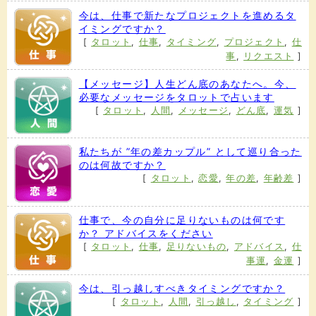
今は、仕事で新たなプロジェクトを進めるタ
イミングですか？
[
タロット
,
仕事
,
タイミング
,
プロジェクト
,
仕
事
,
リクエスト
]
【メッセージ】人生どん底のあなたへ。今、
必要なメッセージをタロットで占います
[
タロット
,
人間
,
メッセージ
,
どん底
,
運気
]
私たちが ”年の差カップル” として巡り合った
のは何故ですか？
[
タロット
,
恋愛
,
年の差
,
年齢差
]
仕事で、今の自分に足りないものは何です
か？ アドバイスをください
[
タロット
,
仕事
,
足りないもの
,
アドバイス
,
仕
事運
,
金運
]
今は、引っ越しすべきタイミングですか？
[
タロット
,
人間
,
引っ越し
,
タイミング
]