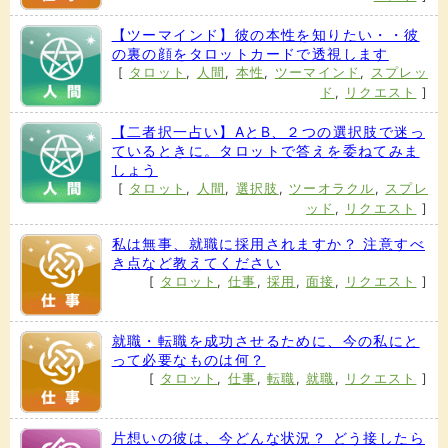
【ツーマインド】彼の本性を知りたい・・彼
の裏の顔をタロットカードで透視します
[
タロット
,
人間
,
本性
,
ツーマインド
,
スプレッ
ド
,
リクエスト
]
【二者択一占い】AとB、２つの選択肢で迷っ
ているときに。タロットで答えを委ねてみま
しょう
[
タロット
,
人間
,
選択肢
,
ツーオラクル
,
スプレ
ッド
,
リクエスト
]
私は無事、就職に採用されますか？ 注意すべ
き点など教えてください
[
タロット
,
仕事
,
採用
,
面接
,
リクエスト
]
就職・転職を成功させるために、今の私にと
って必要なものは何？
[
タロット
,
仕事
,
転職
,
就職
,
リクエスト
]
片想いの彼は、今どんな状況？ どう接したら