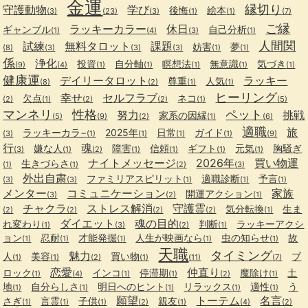
金運
縁切り
守護動物
学び
後悔
絵本
(3)
(23)
(3)
(1)
(1)
(7)
ご縁
ラッキーカラー
休日
ギャンブル
自己分析
(1)
(4)
(3)
(1)
人間関
試練
無料タロット
課題
妨害
夢
(8)
(3)
(3)
(3)
(1)
(1)
係
浄化
投資
自分軸
瞑想法
無意識
気づき
(9)
(4)
(1)
(1)
(1)
(1)
(1)
健康運
デイリータロット
ラッキー
尊重
人気
(8)
(2)
(1)
(1)
ヒーリング
幸せ
セルフラブ
欠点
ネコ
(2)
(1)
(2)
(2)
(1)
(5)
マンネリ
性格
ペット
努力
挑戦
家系の因縁
(5)
(9)
(2)
(1)
(6)
適職
旅
ラッキーカラ−
2025年
日常
ガイド
(3)
(1)
(1)
(1)
(1)
(9)
行
魂
嫌な人
障害
信頼
ギフト
元気
胸騒ぎ
(3)
(1)
(2)
(1)
(1)
(1)
(1)
ナイトメッセージ
2026年
買い物運
生きづらさ
(1)
(1)
(2)
(3)
外出自粛
ファミリアスピリット
適職診断
予言
(3)
(3)
(1)
(1)
(1)
メンター
コミュニケーション
家族
開運アクション
(3)
(2)
(1)
チャクラ
ストレス解消
守護霊
気分転換
生ま
(2)
(2)
(2)
(2)
(1)
ダイエット
魂の目的
れ変わり
判断
ラッキーアクシ
(1)
(3)
(2)
(1)
ョン
忍耐
才能発掘
人生が映画なら
虫の知らせ
故
(1)
(1)
(1)
(1)
(1)
天職
タイミング
魅力
人
美容
買い物
ブ
(1)
(1)
(2)
(1)
(11)
(7)
恋愛
仲直り
ロック
インコ
停滞期
魔除け
土
(1)
(4)
(1)
(1)
(2)
(1)
地
自分らしさ
明日へのヒント
リラックス
適性
う
(1)
(1)
(1)
(1)
(1)
願望
トーテム
名言
さぎ
言霊
子供
親友
(1)
(1)
(1)
(2)
(1)
(4)
(2)