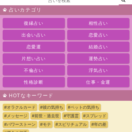
占いカテゴリ
復縁占い
相性占い
出会い占い
恋愛占い
恋愛運
結婚占い
片想い占い
運勢占い
不倫占い
浮気占い
性格診断
仕事・金運
HOTなキーワード
#オラクルカード
#彼の気持ち
#ペットの気持ち
#メッセージ
#前世・過去世
#守護霊
#スプレッド
#パワーストーン
#モテ
#スピリチュアル
#年の差