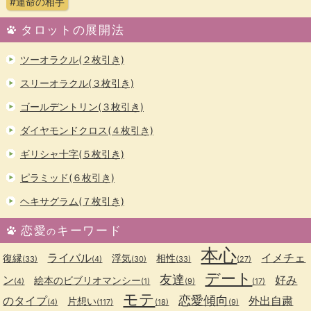
#運命の相手
タロットの展開法
ツーオラクル(２枚引き)
スリーオラクル(３枚引き)
ゴールデントリン(３枚引き)
ダイヤモンドクロス(４枚引き)
ギリシャ十字(５枚引き)
ピラミッド(６枚引き)
ヘキサグラム(７枚引き)
恋愛
キーワード
の
本心
ライバル
イメチェ
復縁
浮気
相性
(33)
(4)
(30)
(33)
(27)
デート
友達
ン
好み
絵本のビブリオマンシー
(4)
(1)
(9)
(17)
モテ
恋愛傾向
のタイプ
外出自粛
片想い
(4)
(117)
(18)
(9)