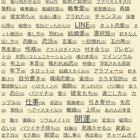
長所と短所
振り向かせる
辛口
ファーストキス
(2)
(1)
(1)
(2)
(1)
略奪愛
無料
再婚
略奪婚
復縁対策
前世療法
(3)
(1)
(1)
(5)
(1)
チャンス
彼女持ち
フラれた
出会い運
深層
(4)
(4)
(1)
(2)
(5)
LINE
ネット恋愛
心理
秘密
告白どっちから
ネ
(1)
(1)
(1)
(11)
(2)
結婚運
選択肢
別れ
ット婚活
接し方
好きな人
(1)
(1)
(4)
(6)
(7)
恋活
恋敵
言葉
一目惚れ
玉の輿
話し方
(1)
(3)
(8)
(2)
(2)
(3)
性格
男友達
付き合う
プレゼン
アストロダイス
(2)
(9)
(1)
(2)
ト
ツインソウル
片思いコミュニケーション
彼の本音
(2)
(1)
(1)
年上
本音
報われぬ恋
特徴
浮気される原因
(2)
(4)
(3)
(2)
(1)
年下
タロット
アラフォー
結婚スタイル
好き
(1)
(6)
(2)
(1)
(2)
自分磨き
職場恋愛
返信
カラダ目的
避け
恋
(1)
(6)
(3)
(2)
(2)
婚期
愛経験なし
ハロウィン
きっかけ
バツ婚
会う
(1)
(1)
(2)
(1)
(1)
彼女もち
恋心
バツイチ
過ごし方
カ
愛
(1)
(2)
(3)
(1)
(5)
(2)
仕事
引き寄せ
ップル
失恋
会話
既婚者
(2)
(18)
(1)
(1)
(5)
離婚
上司
異性
ヘアースタイル
あの人の本音
(4)
(1)
(1)
(2)
(4)
開運
服
連絡
ソウルメイト
近況
破局
(1)
(1)
(1)
(1)
(24)
(1)
(1)
占い
バツイチ子持ち
意識させる
家庭
妊娠
(3)
(2)
(1)
(2)
(2)
願望
チャームポイ
女子力
モテ期
隠し事
再出発
(1)
(1)
(2)
(1)
(1)