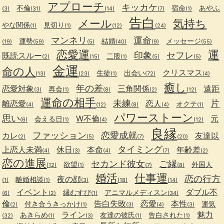
アプローチ
キッカケ
不倫
宿命
あやふ
(3)
(31)
(14)
(7)
(1)
告白
メール
気持ち
やな関係
見切り
(1)
(1)
(12)
(24)
マンネリ
運命
運勢
結婚
メッセージ
(19)
(59)
(5)
(40)
(9)
(55)
恋愛運
運
印象
セフレ
既読スルー
二股
(2)
(15)
(1)
(5)
(5)
金運
命の人
クリスマス
生徒
出会い
(13)
(23)
(1)
(72)
(4)
癒し
年の差
恋愛対象
三角関係
遠距
再会
(3)
(1)
(8)
(2)
(12)
運命の相手
未練
片
離恋愛
恋人
オクテ
(4)
(12)
(8)
(4)
(1)
パワーストーン
思い
W不倫
元
会える日
(6)
(1)
(4)
(12)
良縁
ファッション
恋愛成就
カレ
友達以
(2)
(5)
(7)
(20)
タイミング
上恋人未満
休日
本命
年齢差
(4)
(3)
(4)
(7)
(2)
恋の進展
セカンド彼女
ご縁
欲望
外国人
(12)
(1)
(7)
(8)
婚活
仕事運
恋の行方
夜の顔
離婚相談
(1)
(1)
(3)
(18)
(14)
イベント
ダブル不
縁むすび
アニマルメディスン
(6)
(2)
(1)
(34)
倫
告白失敗
恋愛
本性
付き合うきっかけ
運気
(2)
(1)
(3)
(4)
(3)
ライン
魅力
あきらめ
友達の彼氏
告白された
(32)
(1)
(3)
(1)
(1)