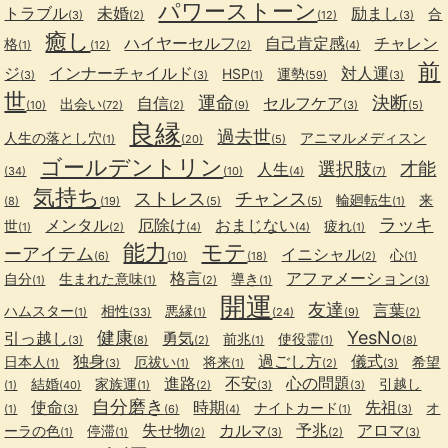
パワーストーン
トラブル
未婚
励まし
合
(3)
(2)
(12)
(3)
癒し
ハイヤーセルフ
自己肯定感
チャレン
格
(1)
(12)
(2)
(4)
前
ジ
インナーチャイルド
対人運
HSP
運勢
(3)
(3)
(1)
(59)
(3)
世
運命
決断
自信
セルフケア
出会い
(10)
(72)
(2)
(9)
(3)
(5)
良縁
過去世
人生の落とし穴
アニマルメディスン
(1)
(20)
(5)
ゴールデントリン
選択肢
才能
人生
(34)
(10)
(4)
(7)
気持ち
ストレス
チャンス
輪廻転生
来
(8)
(19)
(5)
(5)
(1)
ラッキ
メンタル
厄除け
おまじない
世
疲れ
(1)
(2)
(4)
(4)
(1)
能力
モテ
ーアイテム
イニシャル
心
(6)
(10)
(18)
(2)
(1)
格言
アファメーション
自分
生まれた意味
導き
(1)
(1)
(2)
(1)
(3)
開運
友達
言葉
ハムスター
相性
悪縁
(1)
(33)
(1)
(24)
(9)
(2)
健康
YesNo
引っ越し
勇気
前兆
使役霊
(3)
(8)
(2)
(1)
(1)
(8)
独身
過ごし方
儀式
日本人
厄祓い
将来
希望
(1)
(3)
(1)
(1)
(2)
(3)
進路
不安
心の問題
結婚
家族運
引越し
(1)
(40)
(1)
(2)
(3)
(3)
自分磨き
使命
時期
先祖
ナイトカード
オ
(1)
(3)
(6)
(4)
(1)
(3)
失せ物
カルマ
予兆
アロマ
ーラの色
停滞
(1)
(1)
(2)
(3)
(2)
(3)