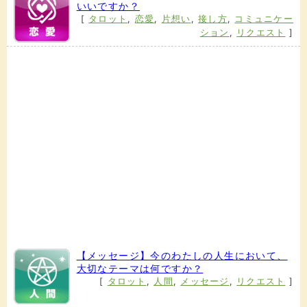
いいですか？
[
タロット
,
恋愛
,
片想い
,
接し方
,
コミュニケー
ション
,
リクエスト
]
【メッセージ】今のわたしの人生において、
大切なテーマは何ですか？
[
タロット
,
人間
,
メッセージ
,
リクエスト
]