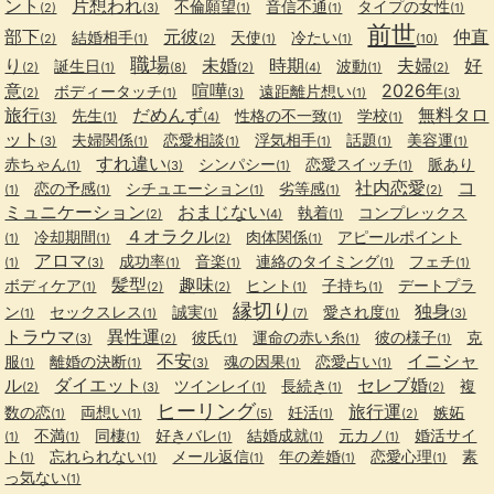
ント
片想われ
不倫願望
音信不通
タイプの女性
(2)
(3)
(1)
(1)
(1)
前世
部下
元彼
仲直
結婚相手
天使
冷たい
(2)
(1)
(2)
(1)
(1)
(10)
職場
り
未婚
時期
夫婦
好
誕生日
波動
(2)
(1)
(8)
(2)
(4)
(1)
(2)
意
喧嘩
2026年
ボディータッチ
遠距離片想い
(2)
(1)
(3)
(1)
(3)
旅行
だめんず
無料タロ
先生
性格の不一致
学校
(3)
(1)
(4)
(1)
(1)
ット
夫婦関係
恋愛相談
浮気相手
話題
美容運
(3)
(1)
(1)
(1)
(1)
(1)
すれ違い
赤ちゃん
シンパシー
恋愛スイッチ
脈あり
(1)
(3)
(1)
(1)
社内恋愛
コ
恋の予感
シチュエーション
劣等感
(1)
(1)
(1)
(1)
(2)
ミュニケーション
おまじない
執着
コンプレックス
(2)
(4)
(1)
４オラクル
冷却期間
肉体関係
アピールポイント
(1)
(1)
(2)
(1)
アロマ
成功率
音楽
連絡のタイミング
フェチ
(1)
(3)
(1)
(1)
(1)
(1)
髪型
趣味
ボディケア
ヒント
子持ち
デートプラ
(1)
(2)
(2)
(1)
(1)
縁切り
独身
ン
セックスレス
誠実
愛され度
(1)
(1)
(1)
(7)
(1)
(3)
トラウマ
異性運
彼氏
運命の赤い糸
彼の様子
克
(3)
(2)
(1)
(1)
(1)
不安
イニシャ
服
離婚の決断
魂の因果
恋愛占い
(1)
(1)
(3)
(1)
(1)
ル
ダイエット
セレブ婚
ツインレイ
長続き
複
(2)
(3)
(1)
(1)
(2)
ヒーリング
旅行運
数の恋
両想い
妊活
嫉妬
(1)
(1)
(5)
(1)
(2)
不満
同棲
好きバレ
結婚成就
元カノ
婚活サイ
(1)
(1)
(1)
(1)
(1)
(1)
ト
忘れられない
メール返信
年の差婚
恋愛心理
素
(1)
(1)
(1)
(1)
(1)
っ気ない
(1)