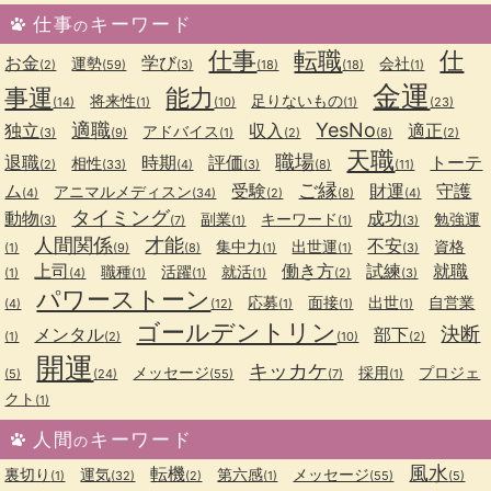
仕事
キーワード
の
仕事
転職
仕
お金
学び
運勢
会社
(2)
(59)
(3)
(18)
(18)
(1)
金運
事運
能力
将来性
足りないもの
(14)
(1)
(10)
(1)
(23)
適職
YesNo
独立
収入
適正
アドバイス
(3)
(9)
(1)
(2)
(8)
(2)
天職
職場
退職
時期
評価
トーテ
相性
(2)
(33)
(4)
(3)
(8)
(11)
ご縁
ム
受験
財運
守護
アニマルメディスン
(4)
(34)
(2)
(8)
(4)
タイミング
動物
成功
副業
キーワード
勉強運
(3)
(7)
(1)
(1)
(3)
人間関係
才能
不安
集中力
出世運
資格
(1)
(9)
(8)
(1)
(1)
(3)
上司
働き方
試練
就職
職種
活躍
就活
(1)
(4)
(1)
(1)
(1)
(2)
(3)
パワーストーン
応募
面接
出世
自営業
(4)
(12)
(1)
(1)
(1)
ゴールデントリン
決断
メンタル
部下
(1)
(2)
(10)
(2)
開運
キッカケ
メッセージ
採用
プロジェ
(5)
(24)
(55)
(7)
(1)
クト
(1)
人間
キーワード
の
風水
転機
裏切り
運気
第六感
メッセージ
(1)
(32)
(2)
(1)
(55)
(5)