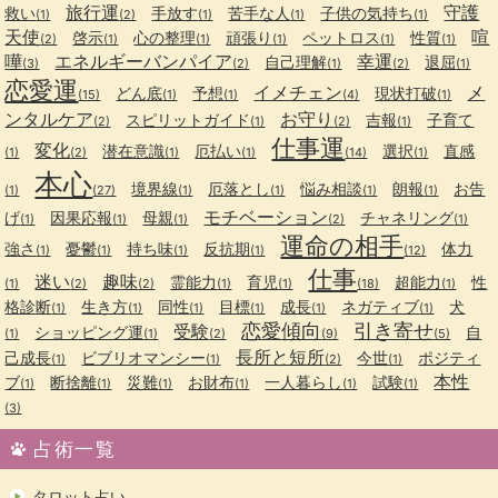
旅行運
守護
救い
手放す
苦手な人
子供の気持ち
(1)
(2)
(1)
(1)
(1)
天使
喧
啓示
心の整理
頑張り
ペットロス
性質
(2)
(1)
(1)
(1)
(1)
(1)
嘩
エネルギーバンパイア
幸運
自己理解
退屈
(3)
(2)
(1)
(2)
(1)
恋愛運
イメチェン
メ
どん底
予想
現状打破
(15)
(1)
(1)
(4)
(1)
ンタルケア
お守り
スピリットガイド
吉報
子育て
(2)
(1)
(2)
(1)
仕事運
変化
潜在意識
厄払い
選択
直感
(1)
(2)
(1)
(1)
(14)
(1)
本心
境界線
厄落とし
悩み相談
朗報
お告
(1)
(27)
(1)
(1)
(1)
(1)
モチベーション
げ
因果応報
母親
チャネリング
(1)
(1)
(1)
(2)
(1)
運命の相手
強さ
憂鬱
持ち味
反抗期
体力
(1)
(1)
(1)
(1)
(12)
仕事
迷い
趣味
霊能力
育児
超能力
性
(1)
(2)
(2)
(1)
(1)
(18)
(1)
格診断
生き方
同性
目標
成長
ネガティブ
犬
(1)
(1)
(1)
(1)
(1)
(1)
恋愛傾向
引き寄せ
受験
ショッピング運
自
(1)
(1)
(2)
(9)
(5)
長所と短所
己成長
ビブリオマンシー
今世
ポジティ
(1)
(1)
(2)
(1)
本性
ブ
断捨離
災難
お財布
一人暮らし
試験
(1)
(1)
(1)
(1)
(1)
(1)
(3)
占術一覧
タロット占い