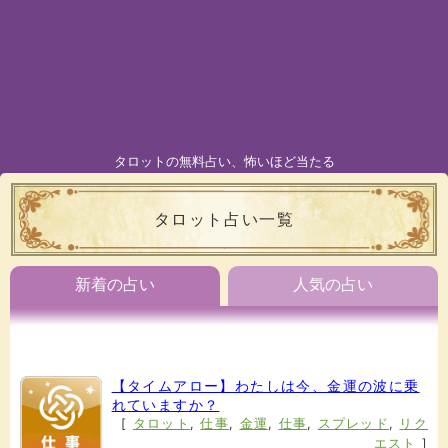
タロットの無料占い、怖いほど当たる
タロット占い一覧
新着の占い
人気の占い
【タイムアロー】わたしは今、金運の波に乗
れていますか？
[
タロット
,
仕事
,
金運
,
仕事
,
スプレッド
,
リク
エスト
]