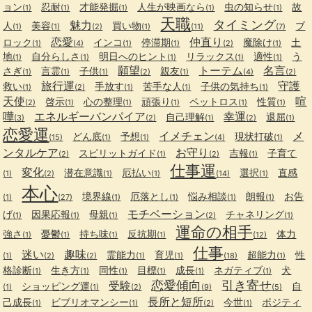
ョン
忍耐
才能発掘
人生が映画なら
虫の知らせ
故
(1)
(1)
(1)
(1)
(1)
天職
タイミング
魅力
人
美容
買い物
ブ
(1)
(1)
(2)
(1)
(11)
(7)
恋愛
仲直り
ロック
インコ
停滞期
魔除け
土
(1)
(4)
(1)
(1)
(2)
(1)
地
自分らしさ
明日へのヒント
リラックス
適性
う
(1)
(1)
(1)
(1)
(1)
願望
トーテム
名言
さぎ
言霊
子供
親友
(1)
(1)
(1)
(2)
(1)
(4)
(2)
旅行運
守護
救い
手放す
苦手な人
子供の気持ち
(1)
(2)
(1)
(1)
(1)
天使
喧
啓示
心の整理
頑張り
ペットロス
性質
(2)
(1)
(1)
(1)
(1)
(1)
嘩
エネルギーバンパイア
幸運
自己理解
退屈
(3)
(2)
(1)
(2)
(1)
恋愛運
イメチェン
メ
どん底
予想
現状打破
(15)
(1)
(1)
(4)
(1)
ンタルケア
お守り
スピリットガイド
吉報
子育て
(2)
(1)
(2)
(1)
仕事運
変化
潜在意識
厄払い
選択
直感
(1)
(2)
(1)
(1)
(14)
(1)
本心
境界線
厄落とし
悩み相談
朗報
お告
(1)
(27)
(1)
(1)
(1)
(1)
モチベーション
げ
因果応報
母親
チャネリング
(1)
(1)
(1)
(2)
(1)
運命の相手
強さ
憂鬱
持ち味
反抗期
体力
(1)
(1)
(1)
(1)
(12)
仕事
迷い
趣味
霊能力
育児
超能力
性
(1)
(2)
(2)
(1)
(1)
(18)
(1)
格診断
生き方
同性
目標
成長
ネガティブ
犬
(1)
(1)
(1)
(1)
(1)
(1)
恋愛傾向
引き寄せ
受験
ショッピング運
自
(1)
(1)
(2)
(9)
(5)
長所と短所
己成長
ビブリオマンシー
今世
ポジティ
(1)
(1)
(2)
(1)