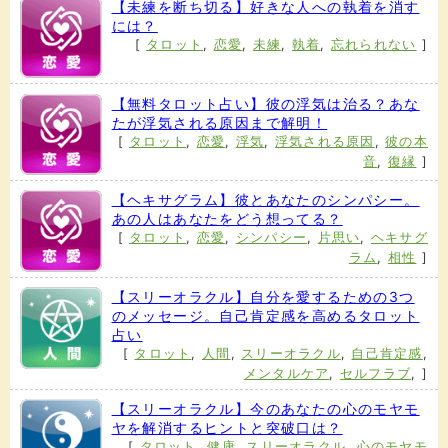
【未練を断ち切る】好きな人への執着を消す
には？
[
タロット
,
恋愛
,
未練
,
執着
,
忘れられない
]
【無料タロット占い】彼の浮気は治る？あな
たが浮気される原因まで解明！
[
タロット
,
恋愛
,
浮気
,
浮気される原因
,
彼の本
音
,
復縁
]
【ヘキサグラム】彼とあなたのシンパシー。
あの人はあなたをどう想ってる？
[
タロット
,
恋愛
,
シンパシー
,
片思い
,
ヘキサグ
ラム
,
相性
]
【スリーオラクル】自分を愛するための3つ
のメッセージ。自己肯定感を高めるタロット
占い
[
タロット
,
人間
,
スリーオラクル
,
自己肯定感
,
メンタルケア
,
セルフラブ
,
]
【スリーオラクル】今のあなたの心のモヤモ
ヤを解消するヒントと突破口は？
[
タロット
,
健康
,
スリーオラクル
,
心のモヤモ