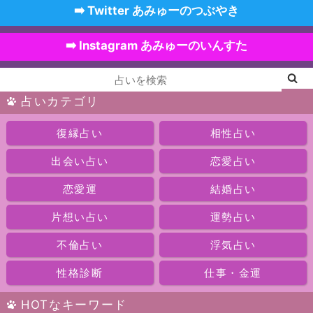
➡️ Twitter あみゅーのつぶやき
➡️ Instagram あみゅーのいんすた
占いカテゴリ
復縁占い
相性占い
出会い占い
恋愛占い
恋愛運
結婚占い
片想い占い
運勢占い
不倫占い
浮気占い
性格診断
仕事・金運
HOTなキーワード