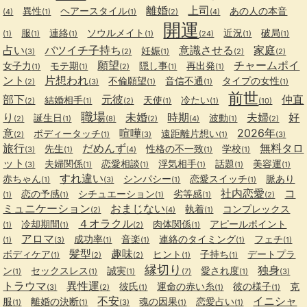
離婚
上司
異性
ヘアースタイル
あの人の本音
(4)
(1)
(1)
(2)
(4)
開運
服
連絡
ソウルメイト
近況
破局
(1)
(1)
(1)
(1)
(24)
(1)
(1)
占い
バツイチ子持ち
意識させる
家庭
妊娠
(3)
(2)
(1)
(2)
(2)
願望
チャームポイ
女子力
モテ期
隠し事
再出発
(1)
(1)
(2)
(1)
(1)
ント
片想われ
不倫願望
音信不通
タイプの女性
(2)
(3)
(1)
(1)
(1)
前世
部下
元彼
仲直
結婚相手
天使
冷たい
(2)
(1)
(2)
(1)
(1)
(10)
職場
り
未婚
時期
夫婦
好
誕生日
波動
(2)
(1)
(8)
(2)
(4)
(1)
(2)
意
喧嘩
2026年
ボディータッチ
遠距離片想い
(2)
(1)
(3)
(1)
(3)
旅行
だめんず
無料タロ
先生
性格の不一致
学校
(3)
(1)
(4)
(1)
(1)
ット
夫婦関係
恋愛相談
浮気相手
話題
美容運
(3)
(1)
(1)
(1)
(1)
(1)
すれ違い
赤ちゃん
シンパシー
恋愛スイッチ
脈あり
(1)
(3)
(1)
(1)
社内恋愛
コ
恋の予感
シチュエーション
劣等感
(1)
(1)
(1)
(1)
(2)
ミュニケーション
おまじない
執着
コンプレックス
(2)
(4)
(1)
４オラクル
冷却期間
肉体関係
アピールポイント
(1)
(1)
(2)
(1)
アロマ
成功率
音楽
連絡のタイミング
フェチ
(1)
(3)
(1)
(1)
(1)
(1)
髪型
趣味
ボディケア
ヒント
子持ち
デートプラ
(1)
(2)
(2)
(1)
(1)
縁切り
独身
ン
セックスレス
誠実
愛され度
(1)
(1)
(1)
(7)
(1)
(3)
トラウマ
異性運
彼氏
運命の赤い糸
彼の様子
克
(3)
(2)
(1)
(1)
(1)
不安
イニシャ
服
離婚の決断
魂の因果
恋愛占い
(1)
(1)
(3)
(1)
(1)