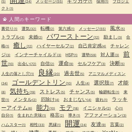
キッカケ
メッセージ
採用
プロジェ
(5)
(24)
(55)
(7)
(1)
クト
(1)
人間
キーワード
の
風水
転機
裏切り
運気
第六感
メッセージ
(1)
(32)
(2)
(1)
(55)
(5)
パワーストーン
トラブル
未婚
励まし
合
(3)
(2)
(12)
(3)
癒し
ハイヤーセルフ
自己肯定感
チャレン
格
(1)
(12)
(2)
(4)
前
ジ
インナーチャイルド
対人運
HSP
運勢
(3)
(3)
(1)
(59)
(3)
世
運命
決断
自信
セルフケア
出会い
(10)
(72)
(2)
(9)
(3)
(5)
良縁
過去世
人生の落とし穴
アニマルメディスン
(1)
(20)
(5)
ゴールデントリン
選択肢
才能
人生
(34)
(10)
(4)
(7)
気持ち
ストレス
チャンス
輪廻転生
来
(8)
(19)
(5)
(5)
(1)
ラッキ
メンタル
厄除け
おまじない
世
疲れ
(1)
(2)
(4)
(4)
(1)
能力
モテ
ーアイテム
イニシャル
心
(6)
(10)
(18)
(2)
(1)
格言
アファメーション
自分
生まれた意味
導き
(1)
(1)
(2)
(1)
(3)
開運
友達
言葉
ハムスター
相性
悪縁
(1)
(33)
(1)
(24)
(9)
(2)