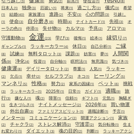
健康
YesNo
引っ越し
勇気
前兆
使役霊
(3)
(8)
(2)
(1)
(1)
(8)
独身
過ごし方
儀式
日本人
厄祓い
将来
希望
(1)
(3)
(1)
(1)
(2)
(3)
進路
不安
心の問題
結婚
家族運
引越し
(1)
(40)
(1)
(2)
(3)
(3)
自分磨き
使命
時期
先祖
ナイトカード
オ
(1)
(3)
(6)
(4)
(1)
(3)
失せ物
カルマ
予兆
アロマ
ーラの色
停滞
(1)
(1)
(2)
(3)
(2)
(3)
金運
縁切り
守護動物
学び
後悔
絵本
(3)
(23)
(3)
(1)
(1)
(7)
ご縁
ラッキーカラー
休日
ギャンブル
自己分析
(1)
(4)
(3)
(1)
人間関
試練
無料タロット
課題
妨害
夢
(8)
(3)
(3)
(3)
(1)
(1)
係
浄化
投資
自分軸
瞑想法
無意識
気づき
(9)
(4)
(1)
(1)
(1)
(1)
(1)
健康運
デイリータロット
ラッキー
尊重
人気
(8)
(2)
(1)
(1)
ヒーリング
幸せ
セルフラブ
欠点
ネコ
(2)
(1)
(2)
(2)
(1)
(5)
マンネリ
性格
ペット
努力
挑戦
家系の因縁
(5)
(9)
(2)
(1)
(6)
適職
旅
ラッキーカラ−
2025年
日常
ガイド
(3)
(1)
(1)
(1)
(1)
(9)
行
魂
嫌な人
障害
信頼
ギフト
元気
胸騒ぎ
(3)
(1)
(2)
(1)
(1)
(1)
(1)
ナイトメッセージ
2026年
買い物運
生きづらさ
(1)
(1)
(2)
(3)
外出自粛
ファミリアスピリット
適職診断
予言
(3)
(3)
(1)
(1)
(1)
メンター
コミュニケーション
家族
開運アクション
(3)
(2)
(1)
チャクラ
ストレス解消
守護霊
気分転換
生ま
(2)
(2)
(2)
(2)
(1)
ダイエット
魂の目的
れ変わり
判断
ラッキーアクシ
(1)
(3)
(2)
(1)