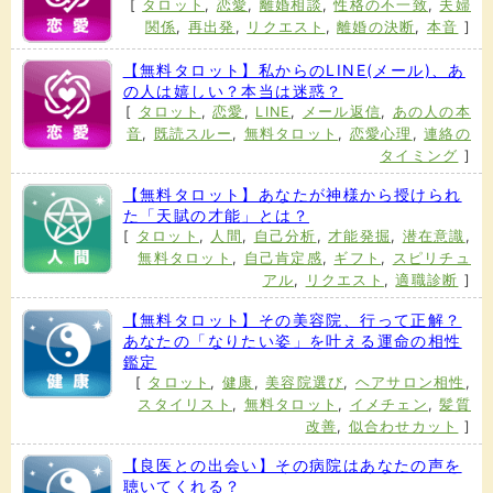
[
タロット
,
恋愛
,
離婚相談
,
性格の不一致
,
夫婦
関係
,
再出発
,
リクエスト
,
離婚の決断
,
本音
]
【無料タロット】私からのLINE(メール)、あ
の人は嬉しい？本当は迷惑？
[
タロット
,
恋愛
,
LINE
,
メール返信
,
あの人の本
音
,
既読スルー
,
無料タロット
,
恋愛心理
,
連絡の
タイミング
]
【無料タロット】あなたが神様から授けられ
た「天賦の才能」とは？
[
タロット
,
人間
,
自己分析
,
才能発掘
,
潜在意識
,
無料タロット
,
自己肯定感
,
ギフト
,
スピリチュ
アル
,
リクエスト
,
適職診断
]
【無料タロット】その美容院、行って正解？
あなたの「なりたい姿」を叶える運命の相性
鑑定
[
タロット
,
健康
,
美容院選び
,
ヘアサロン相性
,
スタイリスト
,
無料タロット
,
イメチェン
,
髪質
改善
,
似合わせカット
]
【良医との出会い】その病院はあなたの声を
聴いてくれる？