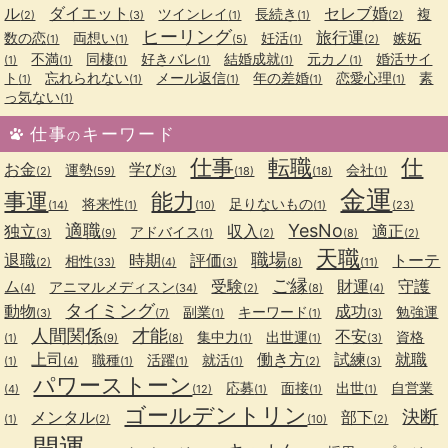
ル
ダイエット
セレブ婚
ツインレイ
長続き
複
(2)
(3)
(1)
(1)
(2)
ヒーリング
旅行運
数の恋
両想い
妊活
嫉妬
(1)
(1)
(5)
(1)
(2)
不満
同棲
好きバレ
結婚成就
元カノ
婚活サイ
(1)
(1)
(1)
(1)
(1)
(1)
ト
忘れられない
メール返信
年の差婚
恋愛心理
素
(1)
(1)
(1)
(1)
(1)
っ気ない
(1)
仕事
キーワード
の
仕事
転職
仕
お金
学び
運勢
会社
(2)
(59)
(3)
(18)
(18)
(1)
金運
事運
能力
将来性
足りないもの
(14)
(1)
(10)
(1)
(23)
適職
YesNo
独立
収入
適正
アドバイス
(3)
(9)
(1)
(2)
(8)
(2)
天職
職場
退職
時期
評価
トーテ
相性
(2)
(33)
(4)
(3)
(8)
(11)
ご縁
ム
受験
財運
守護
アニマルメディスン
(4)
(34)
(2)
(8)
(4)
タイミング
動物
成功
副業
キーワード
勉強運
(3)
(7)
(1)
(1)
(3)
人間関係
才能
不安
集中力
出世運
資格
(1)
(9)
(8)
(1)
(1)
(3)
上司
働き方
試練
就職
職種
活躍
就活
(1)
(4)
(1)
(1)
(1)
(2)
(3)
パワーストーン
応募
面接
出世
自営業
(4)
(12)
(1)
(1)
(1)
ゴールデントリン
決断
メンタル
部下
(1)
(2)
(10)
(2)
開運