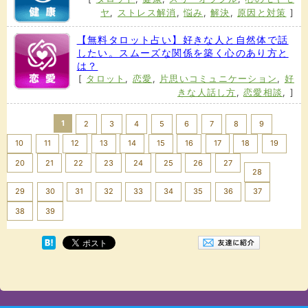
ヤ
,
ストレス解消
,
悩み
,
解決
,
原因と対策
]
【無料タロット占い】好きな人と自然体で話
したい。スムーズな関係を築く心のあり方と
は？
[
タロット
,
恋愛
,
片思いコミュニケーション
,
好
きな人話し方
,
恋愛相談
,
]
1
2
3
4
5
6
7
8
9
10
11
12
13
14
15
16
17
18
19
20
21
22
23
24
25
26
27
28
29
30
31
32
33
34
35
36
37
Next >>
38
39