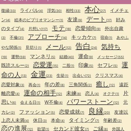
本心
ライバル
イメチェ
復縁
浮気
相性
(33)
(4)
(30)
(33)
(27)
デート
友達
ン
好み
絵本のビブリオマンシー
(4)
(1)
(9)
(17)
モテ
恋愛傾向
のタイプ
外出自粛
片想い
(4)
(117)
(18)
(9)
アプローチ
キッカケ
不倫
宿命
あやふ
(3)
(31)
(14)
(7)
(1)
告白
メール
気持ち
やな関係
見切り
(1)
(1)
(12)
(24)
マンネリ
運命
運勢
結婚
メッセージ
(19)
(59)
(5)
(40)
(9)
(55)
恋愛運
運
印象
セフレ
既読スルー
二股
(2)
(15)
(1)
(5)
(5)
金運
命の人
クリスマス
生徒
出会い
(13)
(23)
(1)
(72)
(4)
癒し
年の差
恋愛対象
三角関係
遠距
再会
(3)
(1)
(8)
(2)
(12)
運命の相手
未練
片
離恋愛
恋人
オクテ
(4)
(12)
(8)
(4)
(1)
パワーストーン
思い
W不倫
元
会える日
(6)
(1)
(4)
(12)
良縁
ファッション
恋愛成就
カレ
友達以
(2)
(5)
(7)
(20)
タイミング
上恋人未満
休日
本命
年齢差
(4)
(3)
(4)
(7)
(2)
恋の進展
セカンド彼女
ご縁
欲望
外国人
(12)
(1)
(7)
(8)