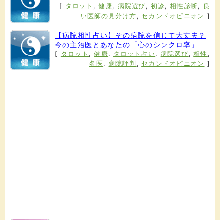
[
タロット
,
健康
,
病院選び
,
初診
,
相性診断
,
良
い医師の見分け方
,
セカンドオピニオン
]
【病院相性占い】その病院を信じて大丈夫？
今の主治医とあなたの「心のシンクロ率」
[
タロット
,
健康
,
タロット占い
,
病院選び
,
相性
,
名医
,
病院評判
,
セカンドオピニオン
]