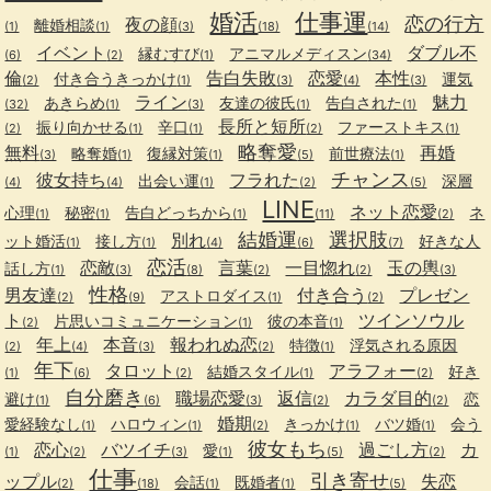
婚活
仕事運
恋の行方
夜の顔
離婚相談
(1)
(1)
(3)
(18)
(14)
イベント
ダブル不
縁むすび
アニマルメディスン
(6)
(2)
(1)
(34)
倫
告白失敗
恋愛
本性
付き合うきっかけ
運気
(2)
(1)
(3)
(4)
(3)
ライン
魅力
あきらめ
友達の彼氏
告白された
(32)
(1)
(3)
(1)
(1)
長所と短所
振り向かせる
辛口
ファーストキス
(2)
(1)
(1)
(2)
(1)
略奪愛
無料
再婚
略奪婚
復縁対策
前世療法
(3)
(1)
(1)
(5)
(1)
チャンス
彼女持ち
フラれた
出会い運
深層
(4)
(4)
(1)
(2)
(5)
LINE
ネット恋愛
心理
秘密
告白どっちから
ネ
(1)
(1)
(1)
(11)
(2)
結婚運
選択肢
別れ
ット婚活
接し方
好きな人
(1)
(1)
(4)
(6)
(7)
恋活
恋敵
言葉
一目惚れ
玉の輿
話し方
(1)
(3)
(8)
(2)
(2)
(3)
性格
男友達
付き合う
プレゼン
アストロダイス
(2)
(9)
(1)
(2)
ト
ツインソウル
片思いコミュニケーション
彼の本音
(2)
(1)
(1)
年上
本音
報われぬ恋
特徴
浮気される原因
(2)
(4)
(3)
(2)
(1)
年下
タロット
アラフォー
結婚スタイル
好き
(1)
(6)
(2)
(1)
(2)
自分磨き
職場恋愛
返信
カラダ目的
避け
恋
(1)
(6)
(3)
(2)
(2)
婚期
愛経験なし
ハロウィン
きっかけ
バツ婚
会う
(1)
(1)
(2)
(1)
(1)
彼女もち
恋心
バツイチ
過ごし方
カ
愛
(1)
(2)
(3)
(1)
(5)
(2)
仕事
引き寄せ
ップル
失恋
会話
既婚者
(2)
(18)
(1)
(1)
(5)