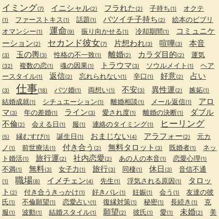
イミング
イニシャル
フラれた
子持ち
オクテ
(7)
(2)
(2)
(1)
バツイチ子持ち
ファーストキス
話題
絵本のビブリ
(1)
(1)
(1)
(2)
運命
コミュニケ
オマンシー
振り向かせる
冷却期間
(1)
(9)
(1)
(1)
セカンド彼女
ーション
片想われ
喧嘩
本音
(2)
(7)
(3)
(3)
玉の輿
離婚
カラダ目的
性格の不一致
運気
(3)
(3)
(1)
(2)
(2)
トラウマ
複数の恋
魂の因果
ソウルメイト
ヘア
(32)
(1)
(1)
(3)
(1)
返信
好意
占い
ースタイル
忘れられない
辛口
(1)
(2)
(1)
(1)
(2)
仕事
不安
異性運
バツ婚
両想い
嫉妬
(3)
(18)
(1)
(1)
(3)
(2)
(1)
アロ
結婚成就
シチュエーション
離婚相談
メール返信
(1)
(1)
(1)
(1)
マ
ライン
ダブル
年の差婚
愛され度
離婚の決断
(3)
(1)
(3)
(1)
(1)
ヒーリング
不倫
会える日
服
連絡のタイミング
(2)
(1)
(1)
(1)
おまじない
アラフォー
縁むすび
誕生日
元カ
(5)
(1)
(1)
(4)
(2)
付き合う
無料タロット
ノ
前世療法
既婚者
ネッ
(1)
(1)
(2)
(3)
(1)
旅行運
社内恋愛
ト婚活
あの人の本音
恋愛心理
(1)
(2)
(2)
(1)
(1)
無料
旅行
休日
不満
女子力
同棲
音信不通
(1)
(3)
(1)
(3)
(1)
(3)
職場
イメチェン
タロッ
先生
浮気される原因
(1)
(8)
(4)
(1)
(1)
ト
付き合うきっかけ
好きバレ
妊娠
会う
友達の彼
(2)
(1)
(1)
(1)
(1)
氏
不倫願望
恋愛占い
復縁対策
秘密
長続き
克
(1)
(1)
(1)
(1)
(1)
(1)
願望
未婚
服
波動
結婚スタイル
彼氏
愛
美
(1)
(1)
(1)
(2)
(1)
(1)
(2)