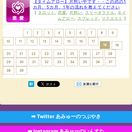
【タイムアロー】片想い中です・・この恋の1
カ月、5カ月、1年の流れを教えてください
[
タロット
,
恋愛
,
片想い
,
スリーオラクル
,
タイ
ムアロー
,
スプレッド
,
リクエスト
]
<< Prev
1
2
3
4
5
6
7
8
9
10
11
12
13
14
15
16
17
18
19
20
21
22
23
24
25
26
27
28
29
30
31
32
33
34
35
36
37
Next >>
38
39
➡️ Twitter あみゅーのつぶやき
➡️ Instagram あみゅーのいんすた