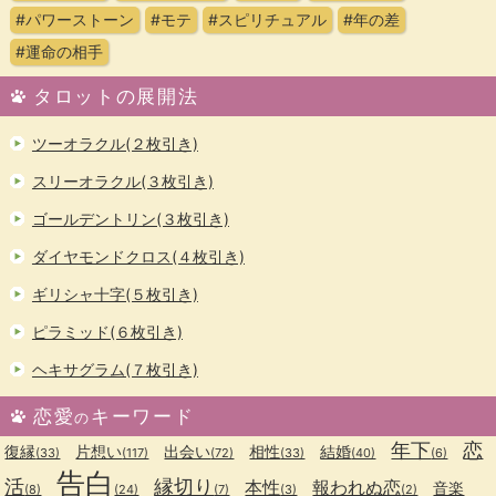
#パワーストーン
#モテ
#スピリチュアル
#年の差
#運命の相手
タロットの展開法
ツーオラクル(２枚引き)
スリーオラクル(３枚引き)
ゴールデントリン(３枚引き)
ダイヤモンドクロス(４枚引き)
ギリシャ十字(５枚引き)
ピラミッド(６枚引き)
ヘキサグラム(７枚引き)
恋愛
キーワード
の
年下
恋
復縁
片想い
出会い
相性
結婚
(33)
(117)
(72)
(33)
(40)
(6)
告白
活
縁切り
本性
報われぬ恋
音楽
(8)
(24)
(7)
(3)
(2)