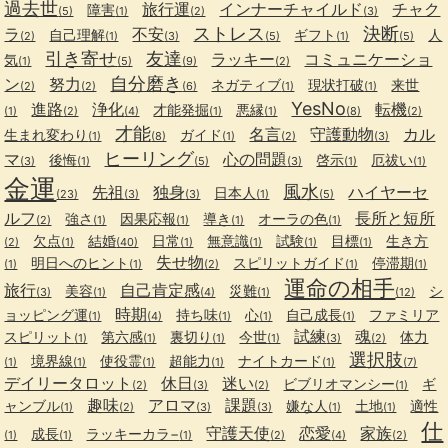
過去世
旅行運
インナーチャイルド
チャク
障害
(5)
(1)
(2)
(3)
ストレス
決断
ラ
不安
自己理解
ギフト
人
(2)
(1)
(3)
(5)
(1)
(5)
引き寄せ
友達
ラッキー
コミュニケーショ
気
(1)
(5)
(9)
(2)
自分磨き
ン
努力
ネガティブ
現状打破
来世
(2)
(2)
(6)
(1)
(1)
YesNo
進路
浄化
転機
才能発掘
悪縁
(1)
(2)
(4)
(1)
(1)
(8)
(2)
才能
名言
守護動物
カル
生まれ変わり
ガイド
(1)
(8)
(1)
(2)
(3)
ヒーリング
マ
心の問題
後悔
啓示
厄祓い
(3)
(1)
(5)
(3)
(1)
(1)
金運
風水
先祖
独身
ハイヤーセ
日本人
(23)
(3)
(3)
(1)
(5)
ルフ
長所と短所
強さ
因果応報
導き
オーラの色
(2)
(1)
(1)
(1)
(1)
欠点
結婚
日常
無意識
試験
目標
生き方
(2)
(1)
(40)
(1)
(1)
(1)
(1)
失せ物
明日へのヒント
スピリットガイド
停滞期
(1)
(1)
(2)
(1)
(1)
運命の相手
旅行
自己肯定感
美容
災難
シ
(3)
(1)
(4)
(1)
(12)
時期
ョッピング運
持ち味
心
自己成長
ファミリア
(1)
(4)
(1)
(1)
(1)
試練
魂
スピリット
第六感
裏切り
今世
体力
(1)
(1)
(1)
(1)
(3)
(2)
選択肢
境界線
使役霊
超能力
ナイトカード
(1)
(1)
(1)
(1)
(1)
(7)
デイリータロット
休日
迷い
ビブリオマンシー
ギ
(2)
(3)
(2)
(1)
趣味
アロマ
課題
ャンブル
嫌な人
土地
適性
(1)
(2)
(3)
(3)
(1)
(1)
仕
守護天使
恋愛
家族
成長
ラッキーカラ−
(1)
(1)
(1)
(2)
(4)
(2)