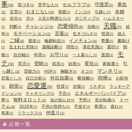
事
セルフラブ
守護霊
勇気
気づき
苦手な人
(18)
(1)
(1)
(2)
(2)
おまじない
未婚
言霊
母親
インコ
引越し
(2)
(1)
(4)
(1)
(1)
(1)
自分
犬
人生が映画なら
ポジティブ
ハムスター
(2)
(1)
(1)
(1)
(1)
天職
恋愛傾向
チャレンジ
判断
合格
絵
(1)
(1)
(3)
(9)
(1)
(11)
モチベーション
言葉
本
生きづらさ
投資
故人
(1)
(2)
(2)
(1)
(1)
ご縁
イメチェン
親友
輪廻転生
尊重
魔除け
(1)
(8)
(1)
(1)
(4)
(1)
生まれた意味
適職診断
同性
潜在意識
選択
朗
(1)
(1)
(1)
(1)
(1)
(1)
モ
お守り
報
自分軸
停滞
一人暮らし
退屈
(1)
(1)
(1)
(2)
(1)
(1)
テ
受験
変化
引
育児
前兆
妨害
家族運
(18)
(1)
(2)
(1)
(1)
(2)
(1)
マンネリ
っ越し
霊能力
HSP
胸騒ぎ
ネコ
(3)
(1)
(1)
(1)
(1)
(5)
外出自粛
喧嘩
厄落とし
自己分析
断捨離
お財布
(1)
(1)
(3)
(1)
(3)
恋愛運
願望
性質
吉報
うさぎ
ラッキーア
(1)
(2)
(15)
(1)
(1)
(1)
エネルギーバンパイア
クション
チャネリング
予言
(1)
(1)
(1)
(2)
無料タロット
トー
夢
虫の知らせ
予想
気分転換
(1)
(3)
(1)
(1)
(1)
テム
2025年
子供の気持ち
手放す
希望
疲れ
(4)
(1)
(1)
(1)
(1)
(1)
仲直り
将来
リラックス
(1)
(1)
(2)
占術一覧