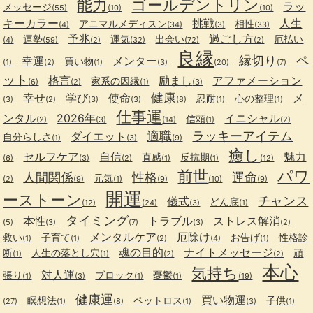
能力
ゴールデントリン
ラッ
メッセージ
(55)
(10)
(10)
キーカラー
挑戦
人生
アニマルメディスン
相性
(4)
(34)
(3)
(33)
予兆
過ごし方
運勢
運気
出会い
厄払い
(4)
(59)
(2)
(32)
(72)
(2)
良縁
縁切り
ペ
幸運
メンター
買い物
(1)
(2)
(1)
(3)
(20)
(7)
ット
格言
励まし
アファメーション
家系の因縁
(6)
(2)
(1)
(3)
健康
幸せ
学び
使命
メ
忍耐
心の整理
(3)
(2)
(3)
(3)
(8)
(1)
(1)
仕事運
ンタル
2026年
イニシャル
信頼
(2)
(3)
(14)
(1)
(2)
適職
ラッキーアイテム
ダイエット
自分らしさ
(1)
(3)
(9)
癒し
セルフケア
自信
魅力
直感
反抗期
(6)
(3)
(2)
(1)
(1)
(12)
前世
パワ
人間関係
性格
運命
元気
(2)
(9)
(1)
(9)
(10)
(9)
開運
ーストーン
チャンス
儀式
どん底
(12)
(24)
(3)
(1)
タイミング
本性
トラブル
ストレス解消
(5)
(3)
(7)
(3)
(2)
メンタルケア
厄除け
救い
子育て
お告げ
性格診
(1)
(1)
(2)
(4)
(1)
魂の目的
ナイトメッセージ
断
人生の落とし穴
頑
(1)
(1)
(2)
(2)
本心
気持ち
対人運
張り
ブロック
憂鬱
(1)
(3)
(1)
(1)
(19)
健康運
買い物運
瞑想法
ペットロス
子供
(27)
(1)
(8)
(1)
(3)
(1)