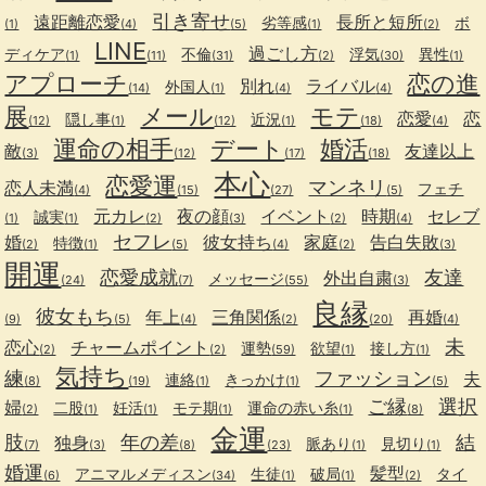
引き寄せ
遠距離恋愛
長所と短所
劣等感
ボ
(1)
(4)
(5)
(1)
(2)
LINE
過ごし方
ディケア
不倫
浮気
異性
(1)
(11)
(31)
(2)
(30)
(1)
アプローチ
恋の進
別れ
ライバル
外国人
(14)
(1)
(4)
(4)
展
メール
モテ
恋愛
恋
隠し事
近況
(12)
(1)
(12)
(1)
(18)
(4)
運命の相手
デート
婚活
敵
友達以上
(3)
(12)
(17)
(18)
本心
恋愛運
マンネリ
恋人未満
フェチ
(4)
(15)
(27)
(5)
元カレ
夜の顔
イベント
時期
セレブ
誠実
(1)
(1)
(2)
(3)
(2)
(4)
セフレ
婚
彼女持ち
家庭
告白失敗
特徴
(2)
(1)
(5)
(4)
(2)
(3)
開運
恋愛成就
友達
外出自粛
メッセージ
(24)
(7)
(55)
(3)
良縁
彼女もち
年上
三角関係
再婚
(9)
(5)
(4)
(2)
(20)
(4)
未
恋心
チャームポイント
運勢
欲望
接し方
(2)
(2)
(59)
(1)
(1)
気持ち
練
ファッション
夫
連絡
きっかけ
(8)
(19)
(1)
(1)
(5)
ご縁
選択
婦
二股
妊活
モテ期
運命の赤い糸
(2)
(1)
(1)
(1)
(1)
(8)
金運
肢
年の差
結
独身
脈あり
見切り
(7)
(3)
(8)
(23)
(1)
(1)
婚運
髪型
アニマルメディスン
生徒
破局
タイ
(6)
(34)
(1)
(1)
(2)