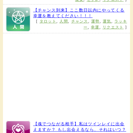
【チャンス到来】ここ数日以内にやってくる
幸運を教えてください！！！
[
タロット
,
人間
,
チャンス
,
運勢
,
運気
,
ラッキ
ー
,
幸運
,
リクエスト
]
【魂でつながる相手】私はツインレイに出会
えますか？ もし出会えるなら、それはいつ？