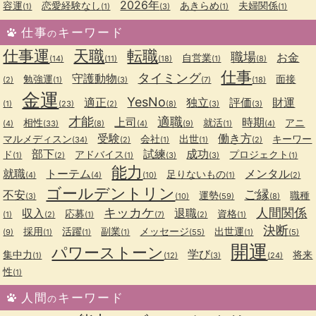
2026年
容運
恋愛経験なし
あきらめ
夫婦関係
(1)
(1)
(3)
(1)
(1)
仕事
キーワード
の
仕事運
天職
転職
職場
お金
自営業
(14)
(11)
(18)
(1)
(8)
仕事
タイミング
守護動物
勉強運
面接
(2)
(1)
(3)
(7)
(18)
金運
YesNo
適正
独立
評価
財運
(1)
(23)
(2)
(8)
(3)
(3)
才能
適職
上司
時期
相性
就活
アニ
(4)
(33)
(8)
(4)
(9)
(1)
(4)
受験
働き方
マルメディスン
会社
出世
キーワー
(34)
(2)
(1)
(1)
(2)
部下
試練
成功
ド
アドバイス
プロジェクト
(1)
(2)
(1)
(3)
(3)
(1)
能力
就職
トーテム
メンタル
足りないもの
(4)
(4)
(10)
(1)
(2)
ゴールデントリン
ご縁
不安
運勢
職種
(3)
(10)
(59)
(8)
キッカケ
人間関係
収入
退職
応募
資格
(1)
(2)
(1)
(7)
(2)
(1)
決断
採用
活躍
副業
メッセージ
出世運
(9)
(1)
(1)
(1)
(55)
(1)
(5)
開運
パワーストーン
学び
集中力
将来
(1)
(12)
(3)
(24)
性
(1)
人間
キーワード
の