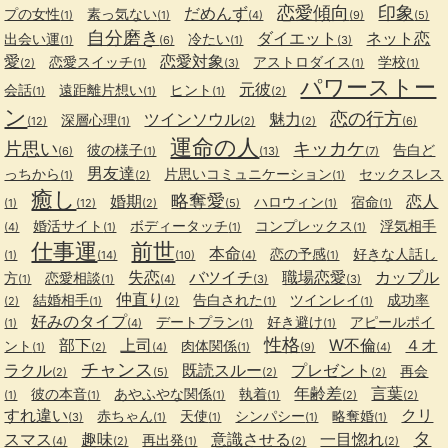
恋愛傾向
印象
だめんず
プの女性
素っ気ない
(1)
(1)
(4)
(9)
(5)
自分磨き
ダイエット
ネット恋
出会い運
冷たい
(1)
(6)
(1)
(3)
愛
恋愛対象
恋愛スイッチ
アストロダイス
学校
(2)
(1)
(3)
(1)
(1)
パワーストー
元彼
会話
遠距離片想い
ヒント
(1)
(1)
(1)
(2)
ン
恋の行方
ツインソウル
魅力
深層心理
(12)
(1)
(2)
(2)
(6)
運命の人
片思い
キッカケ
彼の様子
告白ど
(6)
(1)
(13)
(7)
男友達
っちから
片思いコミュニケーション
セックスレス
(1)
(2)
(1)
癒し
略奪愛
婚期
恋人
ハロウィン
宿命
(1)
(12)
(2)
(5)
(1)
(1)
婚活サイト
ボディータッチ
コンプレックス
浮気相手
(4)
(1)
(1)
(1)
仕事運
前世
本命
恋の予感
好きな人話し
(1)
(14)
(10)
(4)
(1)
失恋
バツイチ
職場恋愛
カップル
方
恋愛相談
(1)
(1)
(4)
(3)
(3)
仲直り
結婚相手
告白された
ツインレイ
成功率
(2)
(1)
(2)
(1)
(1)
好みのタイプ
デートプラン
好き避け
アピールポイ
(1)
(4)
(1)
(1)
性格
部下
上司
W不倫
４オ
ント
肉体関係
(1)
(2)
(4)
(1)
(9)
(4)
チャンス
ラクル
既読スルー
プレゼント
再会
(2)
(5)
(2)
(2)
年齢差
言葉
彼の本音
あやふやな関係
執着
(1)
(1)
(1)
(1)
(2)
(2)
すれ違い
クリ
赤ちゃん
天使
シンパシー
略奪婚
(3)
(1)
(1)
(1)
(1)
タ
スマス
趣味
意識させる
一目惚れ
再出発
(4)
(2)
(1)
(2)
(2)