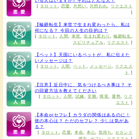
いる人はいますか? それはどんな人？
[
タロット
,
恋愛
,
片想い
,
片想われ
,
リクエスト
]
【輪廻転生】来世で生まれ変わったら、私は
何になる？ 今回の人生の目的は？
[
タロット
,
人間
,
来世
,
生まれ変わり
,
輪廻転生
,
スピリチュアル
,
リクエスト
]
【ペット】天国にいるペットが、私に伝えた
いメッセージは？
[
タロット
,
人間
,
ペット
,
メッセージ
,
リクエス
ト
]
【注意】近日中に、気をつけるべき事は？ そ
の回避方法を教えてください
[
タロット
,
人間
,
試練
,
災難
,
障害
,
運勢
,
リク
エスト
]
【本命orセフレ】カラダの関係はあるのに！
彼の本心は？ ただのセフレ？ 少しは気があ
る？
[
タロット
,
恋愛
,
本命
,
本心
,
気持ち
,
セカンド
彼女
,
セフレ
,
リクエスト
]