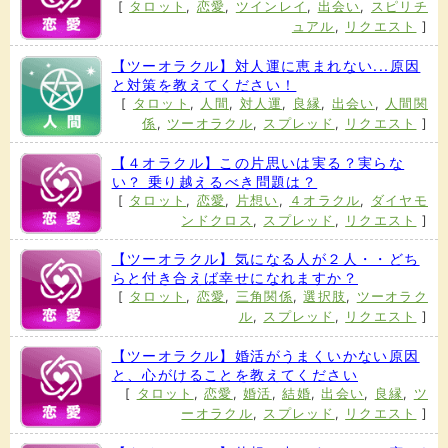
[
タロット
,
恋愛
,
ツインレイ
,
出会い
,
スピリチ
ュアル
,
リクエスト
]
【ツーオラクル】対人運に恵まれない...原因
と対策を教えてください！
[
タロット
,
人間
,
対人運
,
良縁
,
出会い
,
人間関
係
,
ツーオラクル
,
スプレッド
,
リクエスト
]
【４オラクル】この片思いは実る？実らな
い？ 乗り越えるべき問題は？
[
タロット
,
恋愛
,
片想い
,
４オラクル
,
ダイヤモ
ンドクロス
,
スプレッド
,
リクエスト
]
【ツーオラクル】気になる人が２人・・どち
らと付き合えば幸せになれますか？
[
タロット
,
恋愛
,
三角関係
,
選択肢
,
ツーオラク
ル
,
スプレッド
,
リクエスト
]
【ツーオラクル】婚活がうまくいかない原因
と、心がけることを教えてください
[
タロット
,
恋愛
,
婚活
,
結婚
,
出会い
,
良縁
,
ツ
ーオラクル
,
スプレッド
,
リクエスト
]