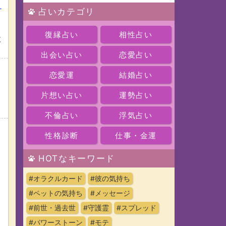
ッ
占いカテゴリ
復縁占い
相性占い
枚
出会い占い
恋愛占い
恋愛運
結婚占い
片想い占い
運勢占い
不倫占い
浮気占い
性格診断
仕事・金運
HOTなキーワード
#オラクルカード
#彼の気持ち
#ペットの気持ち
#メッセージ
#前世・過去世
#守護霊
#スプレッド
#パワーストーン
#モテ