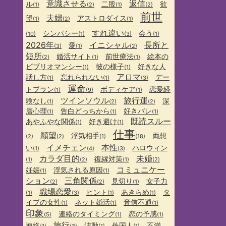
意識させる
返信
ル
二股
欲
(1)
(2)
(1)
(2)
前世
夫婦
望
アストロダイス
(1)
(2)
(1)
すれ違い
シンパシー
会う
(10)
(1)
(3)
(1)
2026年
イニシャル
長所と
愛
(3)
(1)
(2)
短所
婚活サイト
前世療法
絵本の
(2)
(1)
(1)
ビブリオマンシー
彼の様子
好きな人
(1)
(1)
アロマ
話し方
忘れられない
デー
(1)
(1)
(3)
運命
トプラン
ボディケア
恋愛経
(1)
(9)
(1)
ツインソウル
旅行運
験なし
深
(1)
(2)
(2)
層心理
告白どっちから
好きバレ
(1)
(1)
(1)
既読スルー
あやふやな関係
好き避け
(1)
(1)
仕事
願望
浮気相手
両想
(2)
(2)
(1)
(18)
イメチェン
本性
い
ハロウィン
(1)
(4)
(3)
カラダ目的
未婚
復縁対策
(1)
(2)
(1)
(2)
コミュニケー
妊娠
浮気される原因
(1)
(1)
ション
三角関係
見切り
女子力
(2)
(2)
(1)
職場恋愛
ヒント
あきらめ
タ
(1)
(3)
(1)
(1)
イプの女性
ネット婚活
音信不通
(1)
(1)
(1)
印象
連絡のタイミング
恋の予感
(5)
(1)
(1)
旅行
連絡
波動
外国人
不満