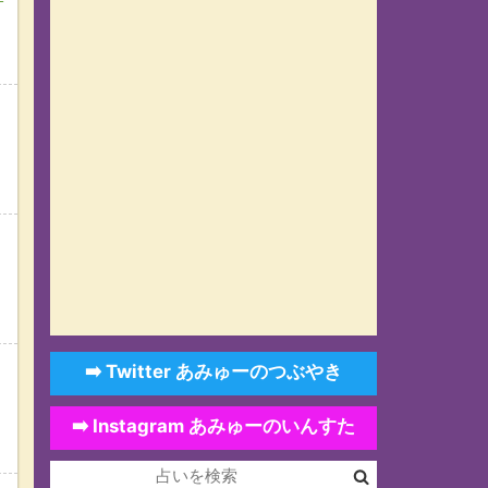
➡️ Twitter あみゅーのつぶやき
、
➡️ Instagram あみゅーのいんすた