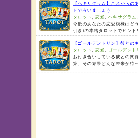
【ヘキサグラム】これからのあ
トで占いましょう
タロット
,
恋愛
,
ヘキサグラム
今後のあなたの恋愛模様はどう
引き)の本格タロットでヒントや
【ゴールデントリン】彼との
タロット
,
恋愛
,
ゴールデント
お付き合いしている彼との関
策、その結果どんな未来が待って