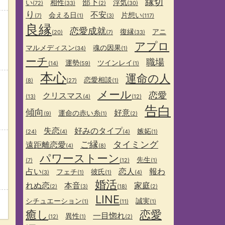
縁切
部下
い
相性
浮気
(72)
(33)
(2)
(30)
り
不安
会える日
片想い
(7)
(1)
(3)
(117)
良縁
恋愛成就
復縁
アニ
(20)
(7)
(33)
アプロ
マルメディスン
魂の因果
(34)
(1)
ーチ
職場
運勢
ツインレイ
(14)
(59)
(1)
本心
運命の人
恋愛相談
(8)
(27)
(1)
メール
恋愛
クリスマス
(13)
(4)
(12)
告白
傾向
好意
運命の赤い糸
(9)
(1)
(2)
失恋
好みのタイプ
嫉妬
(24)
(4)
(4)
(1)
ご縁
タイミング
遠距離恋愛
(4)
(8)
パワーストーン
先生
(7)
(12)
(1)
占い
恋人
報わ
フェチ
彼氏
(3)
(1)
(1)
(4)
婚活
れぬ恋
本音
家庭
(2)
(3)
(18)
(2)
LINE
シチュエーション
誠実
(1)
(11)
(1)
癒し
恋愛
一目惚れ
異性
(12)
(1)
(2)