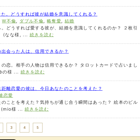
なた。どうすれば彼が結婚を意識してくれる？
,
W不倫
,
ダブル不倫
,
略奪愛
,
結婚
へ。どうすれば愛する彼が、結婚を意識してくれるのか？ ２枚引
なな様, ...
続きを読む
の出会った人は、信用できるか？
との恋。相手の人物は信用できるか？ タロットカードで占いまし
の様 ...
続きを読む
遠距離恋愛の彼は、今日あなたのことを考えた？
離恋愛
たのことを考えた？気持ちが通じ合う瞬間はあった？ 絵本のビル
io様 ...
続きを読む
Next >>
3
4
5