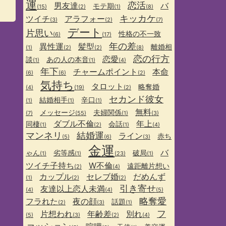
運
恋活
男友達
バ
モテ期
(15)
(2)
(1)
(8)
キッカケ
ツイチ
アラフォー
(3)
(2)
(7)
デート
片思い
性格の不一致
(6)
(17)
年の差
異性運
髪型
離婚相
(1)
(2)
(2)
(8)
恋の行方
恋愛
談
あの人の本音
(1)
(1)
(4)
年下
チャームポイント
本命
(6)
(6)
(2)
気持ち
タロット
略奪婚
(4)
(19)
(2)
セカンド彼女
結婚相手
辛口
(1)
(1)
(1)
無料
メッセージ
夫婦関係
(7)
(55)
(1)
(3)
ダブル不倫
年上
同棲
会話
(1)
(2)
(1)
(4)
マンネリ
結婚運
ライン
赤ち
(5)
(6)
(3)
金運
バ
ゃん
劣等感
破局
(1)
(1)
(23)
(1)
ツイチ子持ち
W不倫
遠距離片想い
(2)
(4)
カップル
セレブ婚
だめんず
(1)
(2)
(2)
引き寄せ
友達以上恋人未満
(4)
(4)
(5)
略奪愛
フラれた
夜の顔
話題
(2)
(3)
(1)
フ
片想われ
年齢差
別れ
(5)
(3)
(2)
(4)