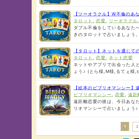
【ツーオラクル】W不倫のあ
タロット
,
恋愛
,
ツーオラクル
ダブル不倫をしているあなた
きのタロットで占いましょう。 (
【タロット】ネットを通じて
タロット
,
恋愛
,
ネット恋愛
ネットやアプリで出会った人
ょう♪ (とら様,M様,るてぇ様,ゆ
【絵本のビブリオマンシー】
ビブリオマンシー
,
恋愛
,
遠距
遠距離恋愛の彼は、今日あな
リオマンシーで占いましょう♪ (m
1
2