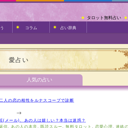
タロット無料占い
う
コラム
占い辞典
愛占い
人気の占い
二人の恋の相性をルナスコープで診断
-->
NE(メール)、あの人は嬉しい？本当は迷惑？
返信
,
あの人の本音
,
既読スルー
,
無料タロット
,
恋愛心理
,
連絡