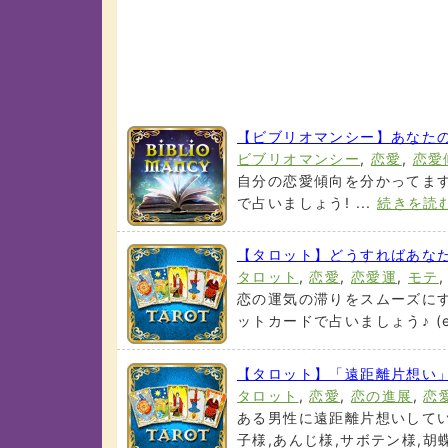
【ビブリオマンシー】あなたの
ビブリオマンシー
,
恋愛
,
恋愛
自分の恋愛傾向を分かってます
で占いましょう! ...
続きを読
【タロット】どうすればあな
タロット
,
恋愛
,
恋愛運
,
モテ
恋の運気の滞りをスムーズに
ットカードで占いましょう♪ (er
【タロット】「遠距離片想い」
タロット
,
恋愛
,
恋の進展
,
恋
ある男性に遠距離片想いしてい
子様,あんじ様,サボテン様,胡蝶様