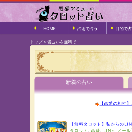
HOME
占術で占う
目的で占
トップ
>
愛占いを無料で
新着の占い
【恋愛の相性】
【無料タロット】私からのLI
タロット
,
恋愛
,
LINE
,
メール