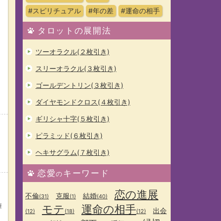
#スピリチュアル
#年の差
#運命の相手
タロットの展開法
ツーオラクル(２枚引き)
スリーオラクル(３枚引き)
ゴールデントリン(３枚引き)
ダイヤモンドクロス(４枚引き)
ギリシャ十字(５枚引き)
ピラミッド(６枚引き)
ヘキサグラム(７枚引き)
恋愛
キーワード
の
恋の進展
不倫
克服
結婚
(31)
(1)
(40)
華
モテ
運命の相手
出会
(12)
(18)
(12)