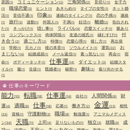
コミュニケーション
三角関係
原因
見切り
女子力
(1)
(2)
(2)
(1)
職場恋愛
ヒント
あきらめ
タイプの女性
ネット婚
(1)
(3)
(1)
(1)
(1)
印象
活
音信不通
連絡のタイミング
恋の予感
連絡
(1)
(1)
(5)
(1)
(1)
旅行
離婚
波動
外国人
不満
妊活
告白され
(1)
(3)
(1)
(1)
(1)
(1)
(2)
ライバル
た
きっかけ
隠し事
恋愛スイッチ
脈あり
(1)
(1)
(1)
(4)
(1)
付
コンプレックス
肉体関係
友達の彼氏
縁むすび
(1)
(1)
(1)
(1)
(1)
き合う
過ごし方
特徴
恋愛心理
接し方
再出発
(2)
(2)
(1)
(1)
(1)
お
学校
元カノ
彼の本音
ソウルメイト
運気
(1)
(1)
(1)
(1)
(1)
(32)
まじない
結婚成就
メール返信
素っ気ない
再会
宿
(4)
(1)
(1)
(1)
(1)
仕事運
ダイエット
命
ボディータッチ
結婚スタ
(1)
(1)
(14)
(3)
趣味
イル
服
生徒
既婚者
秘密
振り向かせる
(1)
(1)
(1)
(1)
(1)
(2)
(1)
仕事
キーワード
の
能力
転職
仕事運
人間関係
財
会社
(10)
(18)
(14)
(1)
(9)
金運
仕事
適職
運
働き方
応募
相性
(4)
(9)
(18)
(1)
(2)
(23)
職場
守護動物
資格
勉強運
アニマルメディス
(33)
(1)
(3)
(8)
(1)
天職
上司
独立
就職
成
ン
足りないもの
(34)
(11)
(4)
(1)
(3)
(4)
キッカケ
功
不安
学び
活躍
職種
面接