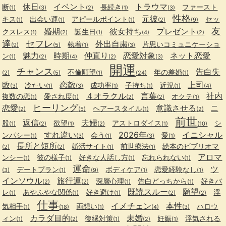
休日
イベント
トラウマ
断
長続き
ファースト
(1)
(3)
(2)
(1)
(3)
性格
元彼
キス
出会い運
アピールポイント
セッ
(1)
(1)
(1)
(2)
(9)
友
婚期
彼女持ち
プレゼント
クスレス
誕生日
(1)
(2)
(1)
(4)
(2)
達
セフレ
外出自粛
執着
片思いコミュニケーショ
(9)
(5)
(1)
(3)
魅力
時期
仲直り
恋愛対象
ネット恋愛
ン
(1)
(2)
(4)
(2)
(3)
開運
チャンス
告白失
不倫願望
年の差婚
(2)
(5)
(1)
(24)
(1)
敗
恋敵
上司
冷たい
成功率
子持ち
近況
(3)
(1)
(3)
(1)
(1)
(1)
(4)
４オラクル
言葉
社内
複数の恋
愛され度
オクテ
(1)
(1)
(2)
(2)
(1)
ヒーリング
恋愛
意識させる
ヘアースタイル
二
(2)
(5)
(1)
(2)
前世
返信
夫婦
股
欲望
アストロダイス
シ
(1)
(2)
(1)
(2)
(1)
(10)
すれ違い
2026年
イニシャル
ンパシー
会う
愛
(1)
(3)
(1)
(3)
(1)
長所と短所
婚活サイト
前世療法
絵本のビブリオマ
(2)
(2)
(1)
(1)
アロマ
ンシー
彼の様子
好きな人話し方
忘れられない
(1)
(1)
(1)
(1)
運命
ツ
デートプラン
ボディケア
恋愛経験なし
(3)
(1)
(9)
(1)
(1)
インソウル
旅行運
深層心理
告白どっちから
好きバ
(2)
(2)
(1)
(1)
既読スルー
願望
レ
あやふやな関係
好き避け
浮
(1)
(1)
(1)
(2)
(2)
仕事
イメチェン
本性
気相手
両想い
ハロウ
(1)
(18)
(1)
(4)
(3)
カラダ目的
未婚
ィン
復縁対策
妊娠
浮気される
(1)
(2)
(1)
(2)
(1)