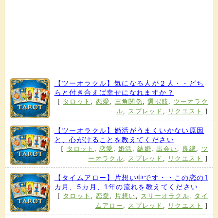
【ツーオラクル】気になる人が２人・・どち
らと付き合えば幸せになれますか？
[
タロット
,
恋愛
,
三角関係
,
選択肢
,
ツーオラク
ル
,
スプレッド
,
リクエスト
]
【ツーオラクル】婚活がうまくいかない原因
と、心がけることを教えてください
[
タロット
,
恋愛
,
婚活
,
結婚
,
出会い
,
良縁
,
ツ
ーオラクル
,
スプレッド
,
リクエスト
]
【タイムアロー】片想い中です・・この恋の1
カ月、5カ月、1年の流れを教えてください
[
タロット
,
恋愛
,
片想い
,
スリーオラクル
,
タイ
ムアロー
,
スプレッド
,
リクエスト
]