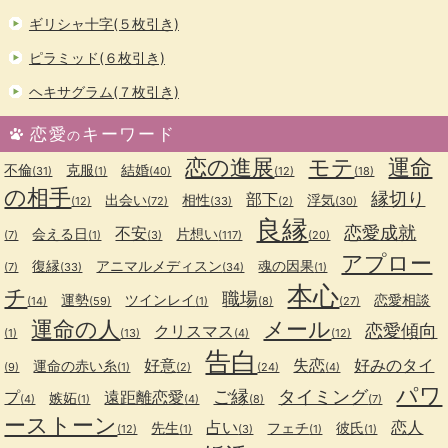
ギリシャ十字(５枚引き)
ピラミッド(６枚引き)
ヘキサグラム(７枚引き)
恋愛
キーワード
の
恋の進展
モテ
運命
不倫
克服
結婚
(31)
(1)
(40)
(12)
(18)
の相手
縁切り
部下
出会い
相性
浮気
(12)
(72)
(33)
(2)
(30)
良縁
恋愛成就
不安
会える日
片想い
(7)
(1)
(3)
(117)
(20)
アプロー
復縁
アニマルメディスン
魂の因果
(7)
(33)
(34)
(1)
本心
チ
職場
運勢
ツインレイ
恋愛相談
(14)
(59)
(1)
(8)
(27)
運命の人
メール
恋愛傾向
クリスマス
(1)
(13)
(4)
(12)
告白
好意
失恋
好みのタイ
運命の赤い糸
(9)
(1)
(2)
(24)
(4)
パワ
ご縁
タイミング
プ
遠距離恋愛
嫉妬
(4)
(1)
(4)
(8)
(7)
ーストーン
占い
恋人
先生
フェチ
彼氏
(12)
(1)
(3)
(1)
(1)