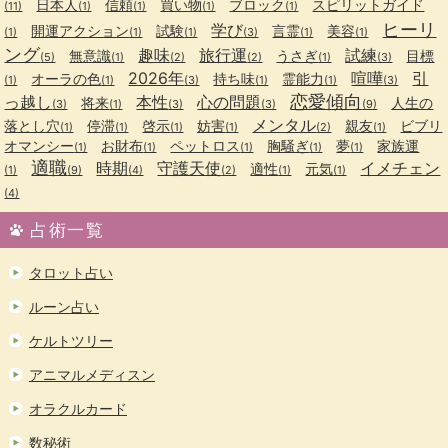
日本人
信頼
買い物
ブロック
スピリットガイド
(11)
(1)
(1)
(1)
(1)
ヒーリ
学び
開運アクション
試験
言霊
美容
(1)
(1)
(1)
(3)
(1)
(1)
ング
趣味
旅行運
試練
無意識
うさぎ
目標
(5)
(1)
(2)
(2)
(1)
(3)
2026年
喧嘩
引
オーラの色
持ち味
霊能力
(1)
(1)
(3)
(1)
(1)
(3)
恋愛傾向
っ越し
本性
心の問題
将来
人生の
(3)
(1)
(3)
(3)
(9)
メンタル
落とし穴
停滞
啓示
妨害
親友
ビブリ
(1)
(1)
(1)
(1)
(2)
(1)
オマンシー
お財布
ペットロス
胸騒ぎ
夢
家族運
(1)
(1)
(1)
(1)
(1)
適職
時期
守護天使
イメチェン
適性
元気
(1)
(9)
(4)
(2)
(1)
(1)
(4)
占術一覧
タロット占い
ルーン占い
ケルトツリー
アニマルメディスン
オラクルカード
数秘術