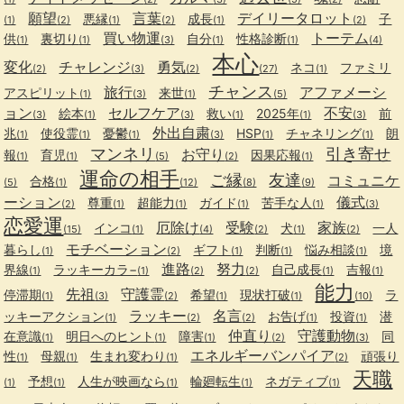
願望
言葉
デイリータロット
悪縁
成長
子
(1)
(2)
(1)
(2)
(1)
(2)
買い物運
トーテム
供
裏切り
自分
性格診断
(1)
(1)
(3)
(1)
(1)
(4)
本心
変化
チャレンジ
勇気
ネコ
ファミリ
(2)
(3)
(2)
(27)
(1)
チャンス
旅行
アファメーシ
アスピリット
来世
(1)
(3)
(1)
(5)
ョン
セルフケア
不安
絵本
救い
2025年
前
(3)
(1)
(3)
(1)
(1)
(3)
外出自粛
兆
使役霊
憂鬱
HSP
チャネリング
朗
(1)
(1)
(1)
(3)
(1)
(1)
マンネリ
引き寄せ
お守り
報
育児
因果応報
(1)
(1)
(5)
(2)
(1)
運命の相手
ご縁
友達
コミュニケ
合格
(5)
(1)
(12)
(8)
(9)
ーション
儀式
尊重
超能力
ガイド
苦手な人
(2)
(1)
(1)
(1)
(1)
(3)
恋愛運
厄除け
受験
家族
インコ
犬
一人
(15)
(1)
(4)
(2)
(1)
(2)
モチベーション
暮らし
ギフト
判断
悩み相談
境
(1)
(2)
(1)
(1)
(1)
進路
努力
界線
ラッキーカラ−
自己成長
吉報
(1)
(1)
(2)
(2)
(1)
(1)
能力
先祖
守護霊
停滞期
希望
現状打破
ラ
(1)
(3)
(2)
(1)
(1)
(10)
ラッキー
名言
ッキーアクション
お告げ
投資
潜
(1)
(2)
(2)
(1)
(1)
仲直り
守護動物
在意識
明日へのヒント
障害
同
(1)
(1)
(1)
(2)
(3)
エネルギーバンパイア
性
母親
生まれ変わり
頑張り
(1)
(1)
(1)
(2)
天職
予想
人生が映画なら
輪廻転生
ネガティブ
(1)
(1)
(1)
(1)
(1)