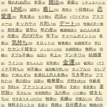
婚活
報われぬ恋
本音
家庭
シチュエーショ
(4)
(2)
(3)
(18)
(2)
LINE
癒し
恋
一目惚れ
ン
誠実
異性
(1)
(11)
(1)
(12)
(1)
(2)
愛運
恋活
男友達
バツイチ
アラフ
モテ期
(15)
(2)
(1)
(8)
(3)
デート
キッカケ
片思い
ォー
性格の不一致
(2)
(7)
(6)
(17)
年の差
異性運
髪型
離婚相談
あの人の本音
(1)
(2)
(2)
(8)
(1)
恋の行方
年下
恋愛
チャームポイント
本
(1)
(4)
(6)
(6)
(2)
気持ち
命
タロット
略奪婚
結婚相手
辛口
(4)
(19)
(2)
(1)
(1)
セカンド彼女
無料
メッセージ
夫婦関係
同
(1)
(7)
(55)
(1)
(3)
マンネリ
結婚運
ダブル不倫
年上
棲
会話
(1)
(2)
(1)
(4)
(5)
金運
ライン
バツ
赤ちゃん
劣等感
破局
(6)
(3)
(1)
(1)
(23)
(1)
イチ子持ち
W不倫
カップル
セレブ
遠距離片想い
(2)
(4)
(1)
(2)
引き寄せ
婚
だめんず
友達以上恋人未満
フラ
(2)
(4)
(4)
(5)
略奪愛
れた
夜の顔
片想われ
年齢差
話題
(2)
(3)
(1)
(5)
(3)
ファッション
選
別れ
喧嘩
天使
美容運
(2)
(4)
(5)
(3)
(1)
(1)
択肢
彼女も
元カレ
玉の輿
冷却期間
バツ婚
(7)
(2)
(1)
(3)
(1)
ち
未練
独身
恋心
付き合うきっかけ
恋愛占い
(5)
(1)
(3)
(8)
(1)
自分磨き
無料タロット
再婚
音楽
離婚の決
(2)
(3)
(1)
(4)
(6)