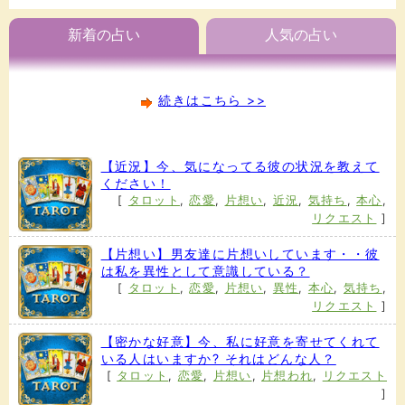
新着の占い
人気の占い
続きはこちら >>
【近況】今、気になってる彼の状況を教えて
ください！
[
タロット
,
恋愛
,
片想い
,
近況
,
気持ち
,
本心
,
リクエスト
]
【片想い】男友達に片想いしています・・彼
は私を異性として意識している？
[
タロット
,
恋愛
,
片想い
,
異性
,
本心
,
気持ち
,
リクエスト
]
【密かな好意】今、私に好意を寄せてくれて
いる人はいますか? それはどんな人？
[
タロット
,
恋愛
,
片想い
,
片想われ
,
リクエスト
]