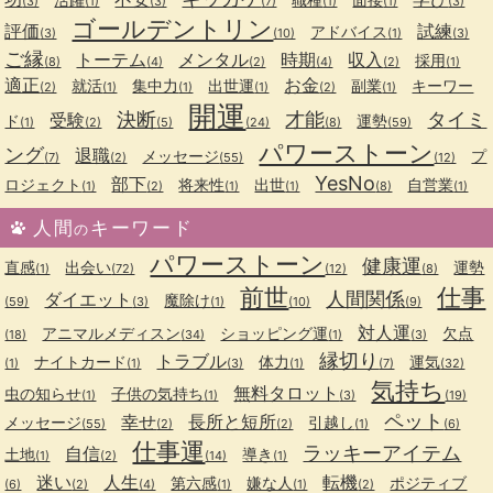
(3)
(1)
(3)
(7)
(1)
(1)
(3)
ゴールデントリン
評価
試練
アドバイス
(3)
(10)
(1)
(3)
ご縁
トーテム
メンタル
時期
収入
採用
(8)
(4)
(2)
(4)
(2)
(1)
適正
お金
就活
集中力
出世運
副業
キーワー
(2)
(1)
(1)
(1)
(2)
(1)
開運
決断
才能
タイミ
受験
ド
運勢
(1)
(2)
(5)
(24)
(8)
(59)
パワーストーン
ング
退職
メッセージ
プ
(7)
(2)
(55)
(12)
YesNo
部下
ロジェクト
将来性
出世
自営業
(1)
(2)
(1)
(1)
(8)
(1)
人間
キーワード
の
パワーストーン
健康運
直感
出会い
運勢
(1)
(72)
(12)
(8)
前世
仕事
人間関係
ダイエット
魔除け
(59)
(3)
(1)
(10)
(9)
対人運
アニマルメディスン
ショッピング運
欠点
(18)
(34)
(1)
(3)
縁切り
トラブル
ナイトカード
体力
運気
(1)
(1)
(3)
(1)
(7)
(32)
気持ち
無料タロット
虫の知らせ
子供の気持ち
(1)
(1)
(3)
(19)
ペット
幸せ
長所と短所
メッセージ
引越し
(55)
(2)
(2)
(1)
(6)
仕事運
ラッキーアイテム
自信
土地
導き
(1)
(2)
(14)
(1)
迷い
人生
転機
第六感
嫌な人
ポジティブ
(6)
(2)
(4)
(1)
(1)
(2)