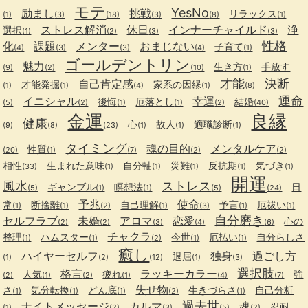
モテ
YesNo
励まし
挑戦
リラックス
(1)
(3)
(18)
(3)
(8)
(1)
ストレス解消
休日
インナーチャイルド
浄
選択
(1)
(2)
(3)
(3)
性格
化
課題
メンター
おまじない
子育て
(4)
(3)
(3)
(4)
(1)
ゴールデントリン
魅力
生き方
手放す
(9)
(2)
(10)
(1)
才能
決断
自己肯定感
才能発掘
家系の因縁
(1)
(1)
(4)
(1)
(8)
運命
イニシャル
幸運
後悔
厄落とし
結婚
(5)
(2)
(1)
(1)
(2)
(40)
金運
良縁
健康
心
故人
適職診断
(9)
(8)
(23)
(1)
(1)
(1)
タイミング
魂の目的
メンタルケア
性質
(20)
(1)
(7)
(2)
(2)
相性
生まれた意味
自分軸
災難
反抗期
気づき
(33)
(1)
(1)
(1)
(1)
(1)
開運
風水
ストレス
ギャンブル
瞑想法
日
(5)
(1)
(1)
(5)
(24)
予兆
使命
常
断捨離
自己理解
予言
厄祓い
(1)
(1)
(2)
(1)
(3)
(1)
(1)
自分磨き
セルフラブ
未婚
アロマ
恋愛
心の
(2)
(2)
(3)
(4)
(6)
チャクラ
整理
ハムスター
今世
厄払い
自分らしさ
(1)
(1)
(2)
(1)
(1)
癒し
ハイヤーセルフ
独身
過ごし方
退屈
(1)
(2)
(12)
(1)
(3)
選択肢
格言
ラッキーカラー
人気
疲れ
強
(2)
(1)
(2)
(1)
(4)
(7)
失せ物
さ
気分転換
どん底
生きづらさ
自己分析
(1)
(1)
(1)
(2)
(1)
過去世
ナイトメッセージ
カルマ
魂
忍耐
(1)
(2)
(3)
(5)
(2)