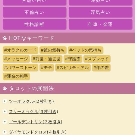
片想い占い
運勢占い
不倫占い
浮気占い
性格診断
仕事・金運
HOTなキーワード
#オラクルカード
#彼の気持ち
#ペットの気持ち
#メッセージ
#前世・過去世
#守護霊
#スプレッド
#パワーストーン
#モテ
#スピリチュアル
#年の差
#運命の相手
タロットの展開法
ツーオラクル(２枚引き)
スリーオラクル(３枚引き)
ゴールデントリン(３枚引き)
ダイヤモンドクロス(４枚引き)