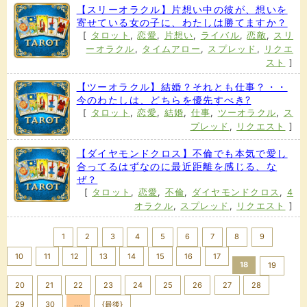
【スリーオラクル】片想い中の彼が、想いを
寄せている女の子に、わたしは勝てますか？
[
タロット
,
恋愛
,
片想い
,
ライバル
,
恋敵
,
スリ
ーオラクル
,
タイムアロー
,
スプレッド
,
リクエ
スト
]
【ツーオラクル】結婚？それとも仕事？・・
今のわたしは、どちらを優先すべき?
[
タロット
,
恋愛
,
結婚
,
仕事
,
ツーオラクル
,
ス
プレッド
,
リクエスト
]
【ダイヤモンドクロス】不倫でも本気で愛し
合ってるはずなのに最近距離を感じる、な
ぜ？
[
タロット
,
恋愛
,
不倫
,
ダイヤモンドクロス
,
4
オラクル
,
スプレッド
,
リクエスト
]
<< Prev
1
2
3
4
5
6
7
8
9
10
11
12
13
14
15
16
17
18
19
20
21
22
23
24
25
26
27
28
....
Next >>
29
30
{最後}