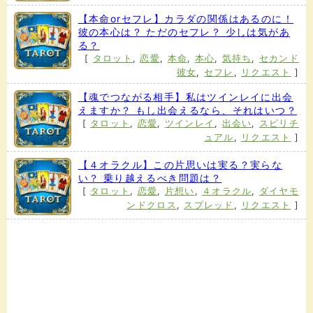
【本命orセフレ】カラダの関係はあるのに！
彼の本心は？ ただのセフレ？ 少しは気があ
る？
[
タロット
,
恋愛
,
本命
,
本心
,
気持ち
,
セカンド
彼女
,
セフレ
,
リクエスト
]
【魂でつながる相手】私はツインレイに出会
えますか？ もし出会えるなら、それはいつ？
[
タロット
,
恋愛
,
ツインレイ
,
出会い
,
スピリチ
ュアル
,
リクエスト
]
【４オラクル】この片思いは実る？実らな
い？ 乗り越えるべき問題は？
[
タロット
,
恋愛
,
片想い
,
４オラクル
,
ダイヤモ
ンドクロス
,
スプレッド
,
リクエスト
]