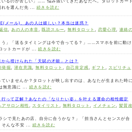
にいるのが苦しい」…… 悩み抜いてきたあなたへ。タロットカー
を選んだ先 ...
続きを読む
NE(メール)、あの人は嬉しい？本当は迷惑？
返信
,
あの人の本音
,
既読スルー
,
無料タロット
,
恋愛心理
,
連絡
よう」「送るタイミングは今で合ってる？」……スマホを前に動け
ットカードが ...
続きを読む
様から授けられた「天賦の才能」とは？
能発掘
,
潜在意識
,
無料タロット
,
自己肯定感
,
ギフト
,
スピリチュ
っていませんか？タロットが映し出すのは、あなたが生まれた時
無意識に ...
続きを読む
、行って正解？あなたの「なりたい姿」を叶える運命の相性鑑定
ヘアサロン相性
,
スタイリスト
,
無料タロット
,
イメチェン
,
髪質
チラシで見たあの店、自分に合うかな？」「担当さんとセンスが合
そんな不安 ...
続きを読む