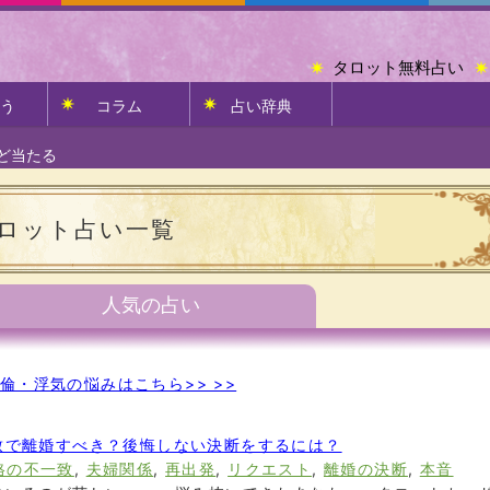
タロット無料占い
う
コラム
占い辞典
ど当たる
ロット占い一覧
人気の占い
倫・浮気の悩みはこちら>> >>
致で離婚すべき？後悔しない決断をするには？
格の不一致
,
夫婦関係
,
再出発
,
リクエスト
,
離婚の決断
,
本音