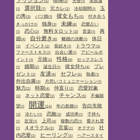
ァッション
喧嘩
天使
美容運
(5)
(3)
(1)
選択肢
元カレ
玉
冷却期間
(1)
(7)
(2)
(1)
彼女もち
の輿
バツ婚
付き合う
(3)
(1)
(5)
未練
独身
きっかけ
恋愛占い
(1)
(3)
(8)
恋心
無料タロット
再
音楽
(1)
(2)
(3)
(1)
自分磨き
婚
休日
離婚の決断
(4)
(6)
(1)
イベント
トラウマ
長続き
(3)
(2)
(1)
(3)
ファーストキス
出会い運
アピールポ
(1)
(1)
性格
元彼
イント
セックスレス
(1)
(2)
(9)
婚期
彼女持ち
プレ
誕生日
(1)
(2)
(1)
(4)
友達
セフレ
ゼント
執着
(2)
(9)
(5)
(1)
外出自粛
片思いコミュニケーション
(3)
(1)
魅力
時期
仲直り
恋愛対象
(2)
(4)
(2)
チャンス
ネット恋愛
不倫願
(3)
(2)
(5)
開運
告白失敗
望
年の差婚
(1)
(24)
(1)
恋敵
冷たい
成功率
子持ち
(3)
(1)
(3)
(1)
上司
近況
複数の恋
愛され度
(1)
(1)
(4)
(1)
４オラクル
言葉
社
オクテ
(1)
(2)
(2)
(1)
ヒーリング
内恋愛
ヘアースタイ
(2)
(5)