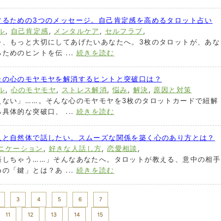
するための3つのメッセージ。自己肯定感を高めるタロット占い
ル
,
自己肯定感
,
メンタルケア
,
セルフラブ
,
を、もっと大切にしてあげたいあなたへ。3枚のタロットが、あな
ためのヒントを伝 ...
続きを読む
たの心のモヤモヤを解消するヒントと突破口は？
ル
,
心のモヤモヤ
,
ストレス解消
,
悩み
,
解決
,
原因と対策
えない」……。そんな心のモヤモヤを3枚のタロットカードで紐解
具体的な突破口、 ...
続きを読む
人と自然体で話したい。スムーズな関係を築く心のあり方とは？
ニケーション
,
好きな人話し方
,
恋愛相談
,
張しちゃう……」そんなあなたへ。タロットが教える、意中の相手
の「鍵」とは？あ ...
続きを読む
3
4
5
6
7
11
12
13
14
15