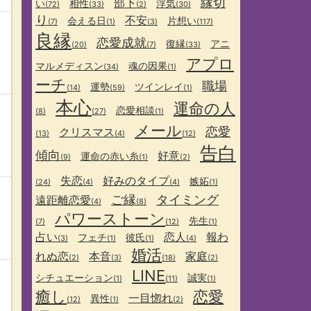
縁切
部下
い
相性
浮気
(72)
(33)
(2)
(30)
り
不安
会える日
片想い
(7)
(1)
(3)
(117)
良縁
恋愛成就
復縁
アニ
(20)
(7)
(33)
アプロ
マルメディスン
魂の因果
(34)
(1)
ーチ
職場
運勢
ツインレイ
(14)
(59)
(1)
本心
運命の人
恋愛相談
(8)
(27)
(1)
メール
恋愛
クリスマス
(13)
(4)
(12)
告白
傾向
好意
運命の赤い糸
(9)
(1)
(2)
失恋
好みのタイプ
嫉妬
(24)
(4)
(4)
(1)
ご縁
タイミング
遠距離恋愛
(4)
(8)
パワーストーン
先生
(7)
(12)
(1)
占い
恋人
報わ
フェチ
彼氏
(3)
(1)
(1)
(4)
婚活
れぬ恋
本音
家庭
(2)
(3)
(18)
(2)
LINE
シチュエーション
誠実
(1)
(11)
(1)
癒し
恋愛
一目惚れ
異性
(12)
(1)
(2)