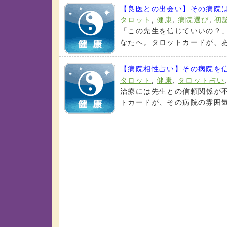
【良医との出会い】その病院
タロット
,
健康
,
病院選び
,
初
「この先生を信じていいの？
なたへ。タロットカードが、あ
【病院相性占い】その病院を
タロット
,
健康
,
タロット占い
治療には先生との信頼関係が
トカードが、その病院の雰囲気