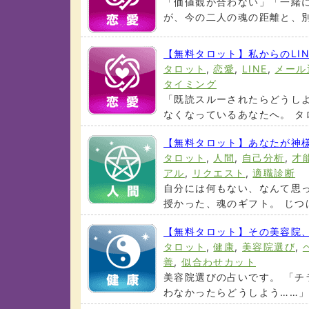
「価値観が合わない」「一緒
が、今の二人の魂の距離と、別れ
【無料タロット】私からのLI
タロット
,
恋愛
,
LINE
,
メール
タイミング
「既読スルーされたらどうし
なくなっているあなたへ。 タロ
【無料タロット】あなたが神
タロット
,
人間
,
自己分析
,
才
アル
,
リクエスト
,
適職診断
自分には何もない、なんて思
授かった、魂のギフト。 じつは
【無料タロット】その美容院
タロット
,
健康
,
美容院選び
,
善
,
似合わせカット
美容院選びの占いです。 「
わなかったらどうしよう……」 