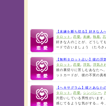
【未練を断ち切る】好きな人
タロット
,
恋愛
,
未練
,
執着
,
好きな人のことが、どうしても
ードで占いましょう （たろさんの
【無料タロット占い】彼の浮
タロット
,
恋愛
,
浮気
,
浮気さ
彼の裏切りに苦しむあなたへ
ットカードが、彼の不実の真相と
【ヘキサグラム】彼とあなた
タロット
,
恋愛
,
シンパシー
,
片思いしている男性がいます
感じてるような気がする… 今、