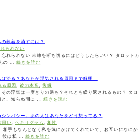
への執着を消すには？
忘れられない
忘れられない 未練を断ち切るにはどうしたらいい？ タロットカ
 ...
続きを読む
気は治る？あなたが浮気される原因まで解明！
れる原因
,
彼の本音
,
復縁
。その浮気は一度きりの過ち？それとも繰り返されるもの？ タロ
、知らぬ間に ...
続きを読む
のシンパシー。あの人はあなたをどう想ってる？
片思い
,
ヘキサグラム
,
相性
。 相手もなんとなく私を気にかけてくれていて、お互いになにか
彼は私 ...
続きを読む