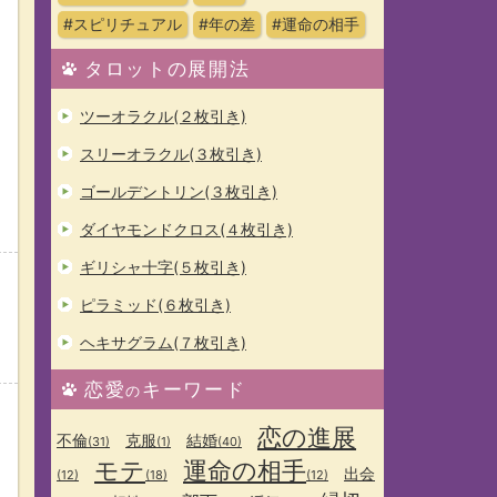
#スピリチュアル
#年の差
#運命の相手
タロットの展開法
ツーオラクル(２枚引き)
スリーオラクル(３枚引き)
ゴールデントリン(３枚引き)
ダイヤモンドクロス(４枚引き)
ギリシャ十字(５枚引き)
ピラミッド(６枚引き)
ヘキサグラム(７枚引き)
恋愛
キーワード
の
恋の進展
不倫
克服
結婚
(31)
(1)
(40)
モテ
運命の相手
出会
(12)
(18)
(12)