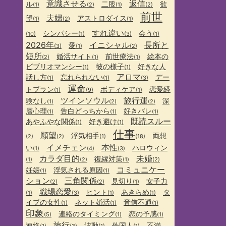
意識させる
返信
ル
二股
欲
(1)
(2)
(1)
(2)
前世
夫婦
望
アストロダイス
(1)
(2)
(1)
すれ違い
シンパシー
会う
(10)
(1)
(3)
(1)
2026年
イニシャル
長所と
愛
(3)
(1)
(2)
短所
婚活サイト
前世療法
絵本の
(2)
(1)
(1)
ビブリオマンシー
彼の様子
好きな人
(1)
(1)
アロマ
話し方
忘れられない
デー
(1)
(1)
(3)
運命
トプラン
ボディケア
恋愛経
(1)
(9)
(1)
ツインソウル
旅行運
験なし
深
(1)
(2)
(2)
層心理
告白どっちから
好きバレ
(1)
(1)
(1)
既読スルー
あやふやな関係
好き避け
(1)
(1)
仕事
願望
浮気相手
両想
(2)
(2)
(1)
(18)
イメチェン
本性
い
ハロウィン
(1)
(4)
(3)
カラダ目的
未婚
復縁対策
(1)
(2)
(1)
(2)
コミュニケー
妊娠
浮気される原因
(1)
(1)
ション
三角関係
見切り
女子力
(2)
(2)
(1)
職場恋愛
ヒント
あきらめ
タ
(1)
(3)
(1)
(1)
イプの女性
ネット婚活
音信不通
(1)
(1)
(1)
印象
連絡のタイミング
恋の予感
(5)
(1)
(1)
旅行
連絡
波動
外国人
不満