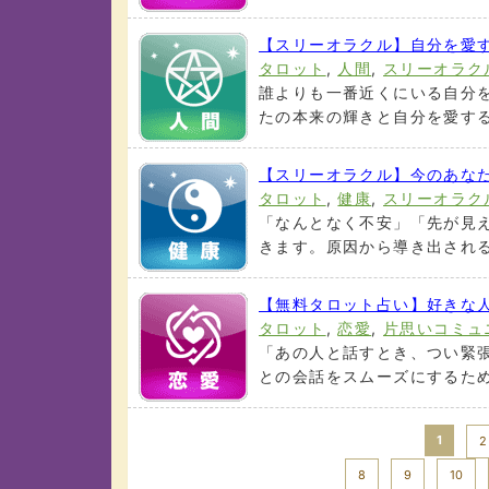
【スリーオラクル】自分を愛
タロット
,
人間
,
スリーオラク
誰よりも一番近くにいる自分
たの本来の輝きと自分を愛する
【スリーオラクル】今のあな
タロット
,
健康
,
スリーオラク
「なんとなく不安」「先が見
きます。原因から導き出される
【無料タロット占い】好きな
タロット
,
恋愛
,
片思いコミュ
「あの人と話すとき、つい緊
との会話をスムーズにするため
1
2
8
9
10