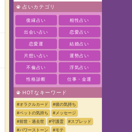
占いカテゴリ
復縁占い
相性占い
出会い占い
恋愛占い
恋愛運
結婚占い
ッ
片想い占い
運勢占い
不倫占い
浮気占い
性格診断
仕事・金運
HOTなキーワード
#オラクルカード
#彼の気持ち
#ペットの気持ち
#メッセージ
#前世・過去世
#守護霊
#スプレッド
#パワーストーン
#モテ