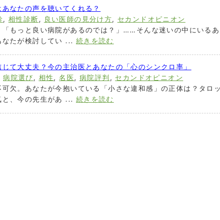
はあなたの声を聴いてくれる？
診
,
相性診断
,
良い医師の見分け方
,
セカンドオピニオン
」「もっと良い病院があるのでは？」……そんな迷いの中にいるあ
なたが検討してい ...
続きを読む
信じて大丈夫？今の主治医とあなたの「心のシンクロ率」
,
病院選び
,
相性
,
名医
,
病院評判
,
セカンドオピニオン
不可欠。あなたが今抱いている「小さな違和感」の正体は？タロ
と、今の先生があ ...
続きを読む