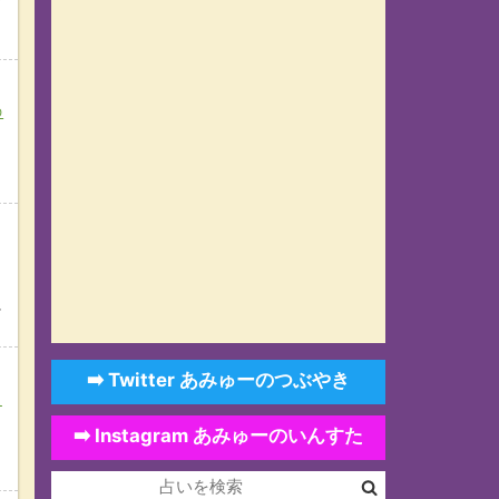
ド
の
に
➡️ Twitter あみゅーのつぶやき
改
➡️ Instagram あみゅーのいんすた