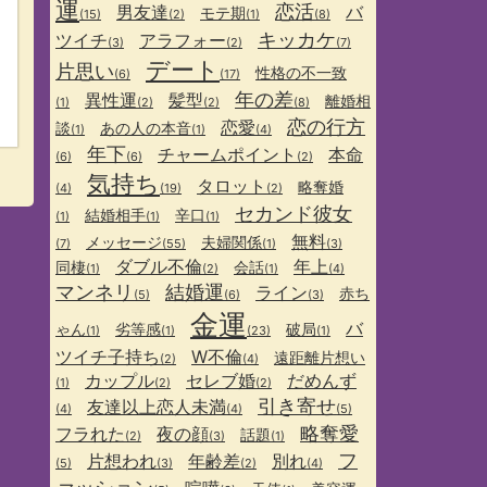
運
恋活
男友達
バ
モテ期
(15)
(2)
(1)
(8)
キッカケ
ツイチ
アラフォー
(3)
(2)
(7)
デート
片思い
性格の不一致
(6)
(17)
年の差
異性運
髪型
離婚相
(1)
(2)
(2)
(8)
恋の行方
恋愛
談
あの人の本音
(1)
(1)
(4)
年下
チャームポイント
本命
(6)
(6)
(2)
気持ち
タロット
略奪婚
(4)
(19)
(2)
セカンド彼女
結婚相手
辛口
(1)
(1)
(1)
無料
メッセージ
夫婦関係
(7)
(55)
(1)
(3)
ダブル不倫
年上
同棲
会話
(1)
(2)
(1)
(4)
マンネリ
結婚運
ライン
赤ち
(5)
(6)
(3)
金運
バ
ゃん
劣等感
破局
(1)
(1)
(23)
(1)
ツイチ子持ち
W不倫
遠距離片想い
(2)
(4)
カップル
セレブ婚
だめんず
(1)
(2)
(2)
引き寄せ
友達以上恋人未満
(4)
(4)
(5)
略奪愛
フラれた
夜の顔
話題
(2)
(3)
(1)
フ
片想われ
年齢差
別れ
(5)
(3)
(2)
(4)