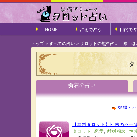
HOME
占術で占う
目的で占
トップ
>
すべての占い
>
タロットの無料占い、怖いほ
タ
新着の占い
復縁・不
【無料タロット】性格の不一
タロット
,
恋愛
,
離婚相談
,
性