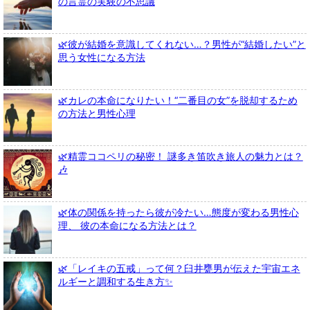
の言霊の実験の不思議
🌿彼が結婚を意識してくれない…？男性が“結婚したい”と
思う女性になる方法
🌿カレの本命になりたい！“二番目の女”を脱却するため
の方法と男性心理
🌿精霊ココペリの秘密！ 謎多き笛吹き旅人の魅力とは？
🎶
🌿体の関係を持ったら彼が冷たい…態度が変わる男性心
理、 彼の本命になる方法とは？
🌿「レイキの五戒」って何？臼井甕男が伝えた宇宙エネ
ルギーと調和する生き方✨