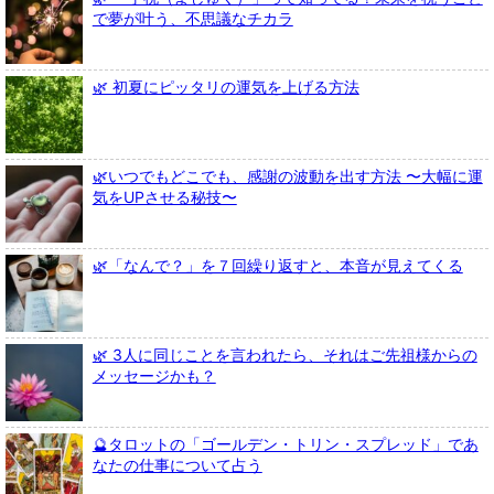
で夢が叶う、不思議なチカラ
🌿 初夏にピッタリの運気を上げる方法
🌿いつでもどこでも、感謝の波動を出す方法 〜大幅に運
気をUPさせる秘技〜
🌿「なんで？」を７回繰り返すと、本音が見えてくる
🌿 3人に同じことを言われたら、それはご先祖様からの
メッセージかも？
🔮タロットの「ゴールデン・トリン・スプレッド」であ
なたの仕事について占う