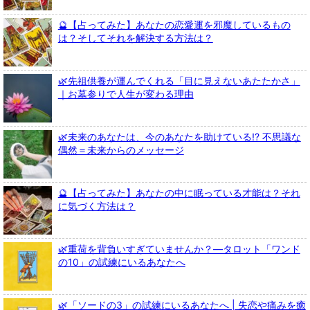
🔮【占ってみた】あなたの恋愛運を邪魔しているもの
は？そしてそれを解決する方法は？
🌿先祖供養が運んでくれる「目に見えないあたたかさ」
｜お墓参りで人生が変わる理由
🌿未来のあなたは、今のあなたを助けている!? 不思議な
偶然＝未来からのメッセージ
🔮【占ってみた】あなたの中に眠っている才能は？それ
に気づく方法は？
🌿重荷を背負いすぎていませんか？—タロット「ワンド
の10」の試練にいるあなたへ
🌿「ソードの3」の試練にいるあなたへ | 失恋や痛みを癒