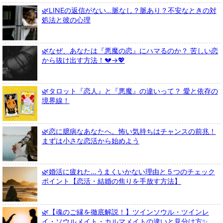
🌿LINEの返信がない…脈なし？脈あり？不安なときの対
処法と彼の心理
🌿なぜ、あなたは『悪魔の恋』にハマるのか？ 苦しい恋
から抜け出す方法！💔→💖
🌿タロット『恋人』と『悪魔』の違いって？ 愛と依存の
境界線！
🌿恋に臆病なあなたへ。怖い気持ちはチャンスの前兆！
まずは小さな恋活から始めよう
🌿婚活に疲れた…うまくいかない理由と５つのチェック
ポイント【恋活・結婚の焦りを手放す方法】
🌿【魂のご縁を徹底解説！】ツインソウル・ツインレ
イ・ソウルメイト・カルマメイトの違いと見分け方✨