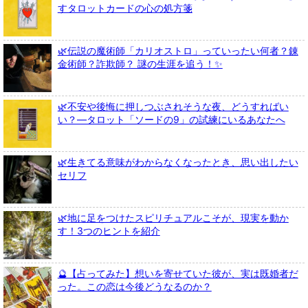
すタロットカードの心の処方箋
🌿伝説の魔術師「カリオストロ」っていったい何者？錬
金術師？詐欺師？ 謎の生涯を追う！✨
🌿不安や後悔に押しつぶされそうな夜、どうすればい
い？—タロット「ソードの9」の試練にいるあなたへ
🌿生きてる意味がわからなくなったとき、思い出したい
セリフ
🌿地に足をつけたスピリチュアルこそが、現実を動か
す！3つのヒントを紹介
🔮【占ってみた】想いを寄せていた彼が、実は既婚者だ
った。この恋は今後どうなるのか？