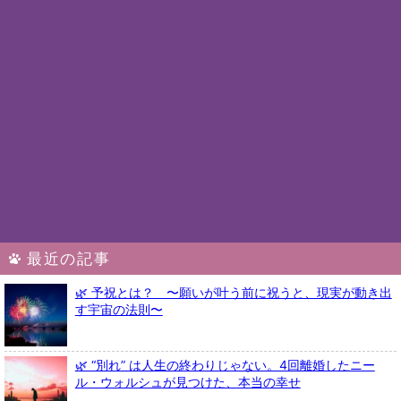
最近の記事
🌿 予祝とは？ 〜願いが叶う前に祝うと、現実が動き出
す宇宙の法則〜
🌿 “別れ” は人生の終わりじゃない。4回離婚したニー
ル・ウォルシュが見つけた、本当の幸せ