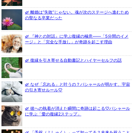
🌿 離婚は”失敗”じゃない。魂が次のステージへ進むため
の聖なる卒業だった
🌿 『神との対話』に学ぶ復縁の極意――「5分間のイメ
ージ」と「完全な手放し」が奇跡を起こす理由
🌿 復縁を引き寄せる自動書記とハイヤーセルフの話
🌿 なぜ「忘れる」と叶うの？バシャールが明かす、宇宙
の引き寄せルール♡
🌿 彼への執着が消えた瞬間に奇跡は起こる♡バシャール
に学ぶ「愛の復縁2ステップ」
🌿 「予祝（よしゅく）」って知ってる？未来を祝うこと