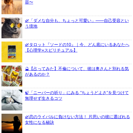
容〜
🌿「ダメな自分も、ちょっと可愛い」――自己受容とい
う境地
🌿タロット『ソードの10』｜今、どん底にいるあなたへ
【心理学×スピリチュアル】
🔮【占ってみた】不倫について、彼は奥さんと別れる気
があるのか？
🍃「ニーバーの祈り」にみる “ちょうどよさ”を見つけて
無理せず生きるコツ
🌿恋のライバルに負けない方法！ 片思いの彼に選ばれる
女性になる秘訣