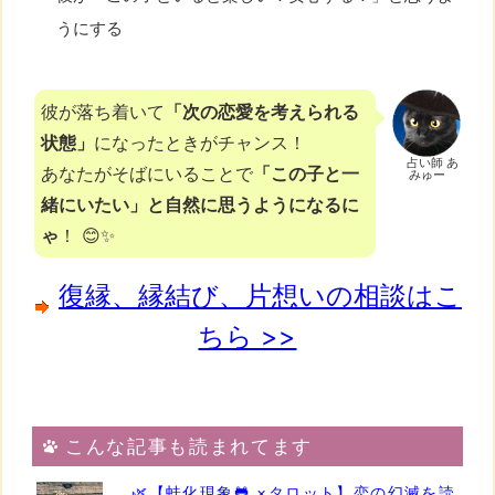
うにする
彼が落ち着いて
「次の恋愛を考えられる
状態」
になったときがチャンス！
占い師 あ
あなたがそばにいることで
「この子と一
みゅー
緒にいたい」と自然に思うようになるに
ゃ
！ 😊✨
復縁、縁結び、片想いの相談はこ
ちら >>
こんな記事も読まれてます
🌿【蛙化現象🐸 ×タロット】恋の幻滅を読