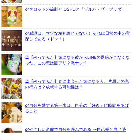
🌿タロットの節制と OSHOと「ゾルバ・ザ・ブッダ」
🌿感謝は、マゾな精神論じゃない！ それは日常の中の宝
探しである（ドン！）
🔮【占ってみた】気になる彼からLINEの返信がこなくな
った。この恋は脈アリ？脈ナシ？
🔮【占ってみた】春に出会った気になる人。片思いの恋
の行方は？成就する可能性は？
🌿自分を愛する第一歩は、自分の「好き」に時間をあげ
ること
🌿やさしい名前で自分を呼んでみる 〜自己愛と自己受