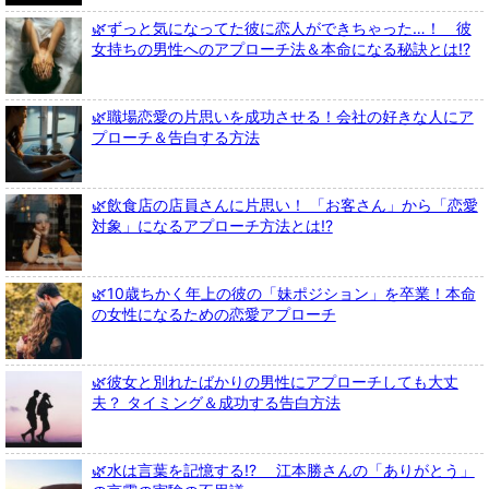
🌿ずっと気になってた彼に恋人ができちゃった…！ 彼
女持ちの男性へのアプローチ法＆本命になる秘訣とは!?
🌿職場恋愛の片思いを成功させる！会社の好きな人にア
プローチ＆告白する方法
🌿飲食店の店員さんに片思い！ 「お客さん」から「恋愛
対象」になるアプローチ方法とは!?
🌿10歳ちかく年上の彼の「妹ポジション」を卒業！本命
の女性になるための恋愛アプローチ
🌿彼女と別れたばかりの男性にアプローチしても大丈
夫？ タイミング＆成功する告白方法
🌿水は言葉を記憶する!? 江本勝さんの「ありがとう」