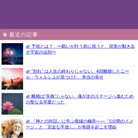
最近の記事
🌿 予祝とは？ 〜願いが叶う前に祝うと、現実が動き出
す宇宙の法則〜
🌿 “別れ” は人生の終わりじゃない。4回離婚したニー
ル・ウォルシュが見つけた、本当の幸せ
🌿 離婚は”失敗”じゃない。魂が次のステージへ進むため
の聖なる卒業だった
🌿 『神との対話』に学ぶ復縁の極意――「5分間のイメ
ージ」と「完全な手放し」が奇跡を起こす理由