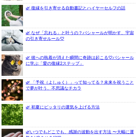
🌿 復縁を引き寄せる自動書記とハイヤーセルフの話
🌿 なぜ「忘れる」と叶うの？バシャールが明かす、宇宙
の引き寄せルール♡
🌿 彼への執着が消えた瞬間に奇跡は起こる♡バシャール
に学ぶ「愛の復縁2ステップ」
🌿 「予祝（よしゅく）」って知ってる？未来を祝うこと
で夢が叶う、不思議なチカラ
🌿 初夏にピッタリの運気を上げる方法
🌿いつでもどこでも、感謝の波動を出す方法 〜大幅に運