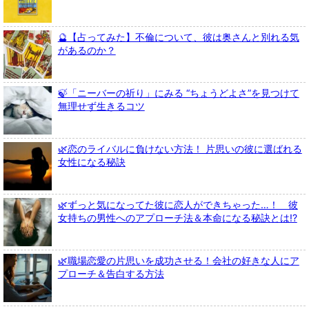
🔮【占ってみた】不倫について、彼は奥さんと別れる気
があるのか？
🍃「ニーバーの祈り」にみる “ちょうどよさ”を見つけて
無理せず生きるコツ
🌿恋のライバルに負けない方法！ 片思いの彼に選ばれる
女性になる秘訣
🌿ずっと気になってた彼に恋人ができちゃった…！ 彼
女持ちの男性へのアプローチ法＆本命になる秘訣とは!?
🌿職場恋愛の片思いを成功させる！会社の好きな人にア
プローチ＆告白する方法