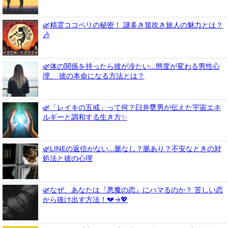
🌿精霊ココペリの秘密！ 謎多き笛吹き旅人の魅力とは？
🎶
🌿体の関係を持ったら彼が冷たい…態度が変わる男性心
理、 彼の本命になる方法とは？
🌿「レイキの五戒」って何？臼井甕男が伝えた宇宙エネ
ルギーと調和する生き方✨
🌿LINEの返信がない…脈なし？脈あり？不安なときの対
処法と彼の心理
🌿なぜ、あなたは『悪魔の恋』にハマるのか？ 苦しい恋
から抜け出す方法！💔→💖