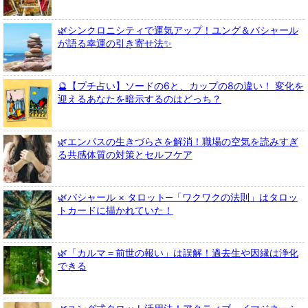
🌿シンクロニシティで運気アップ！ユング＆バシャール
が語る幸運の引き寄せ法✨
🔮【プチ占い】ソードの6と、カップの8の違い！ 変化を
迎えるあなたを暗示するのはどっち？
🌿エンパスの生きづらさを解消！職場の空気を読みすぎ
る共感体質の対策とセルフケア
🌿バシャール × タロット─「ワクワクの法則」はタロッ
トカードに描かれていた！
🌿「カルマ＝前世の報い」は誤解！過去生や因縁は浄化
できる