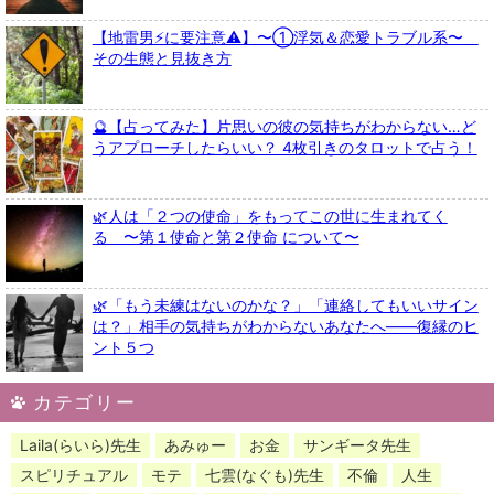
【地雷男⚡に要注意⚠️】〜①浮気＆恋愛トラブル系〜
その生態と見抜き方
🔮【占ってみた】片思いの彼の気持ちがわからない…ど
うアプローチしたらいい？ 4枚引きのタロットで占う！
🌿人は「２つの使命」をもってこの世に生まれてく
る 〜第１使命と第２使命 について〜
🌿「もう未練はないのかな？」「連絡してもいいサイン
は？」相手の気持ちがわからないあなたへ——復縁のヒ
ント５つ
カテゴリー
Laila(らいら)先生
あみゅー
お金
サンギータ先生
スピリチュアル
モテ
七雲(なぐも)先生
不倫
人生