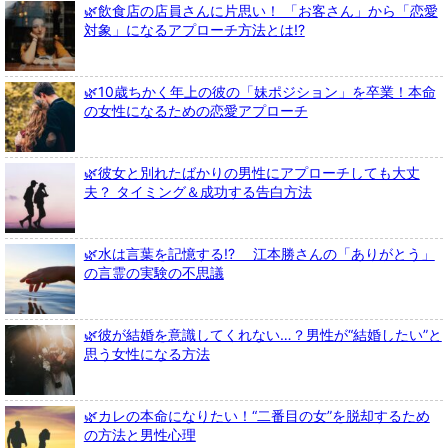
🌿飲食店の店員さんに片思い！ 「お客さん」から「恋愛
対象」になるアプローチ方法とは!?
🌿10歳ちかく年上の彼の「妹ポジション」を卒業！本命
の女性になるための恋愛アプローチ
🌿彼女と別れたばかりの男性にアプローチしても大丈
夫？ タイミング＆成功する告白方法
🌿水は言葉を記憶する!? 江本勝さんの「ありがとう」
の言霊の実験の不思議
🌿彼が結婚を意識してくれない…？男性が“結婚したい”と
思う女性になる方法
🌿カレの本命になりたい！“二番目の女”を脱却するため
の方法と男性心理