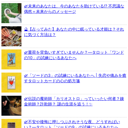
🌿未来のあなたは、今のあなたを助けている!? 不思議な
偶然＝未来からのメッセージ
🔮【占ってみた】あなたの中に眠っている才能は？それ
に気づく方法は？
🌿重荷を背負いすぎていませんか？—タロット「ワンド
の10」の試練にいるあなたへ
🌿「ソードの3」の試練にいるあなたへ | 失恋や痛みを癒
すタロットカードの心の処方箋
🌿伝説の魔術師「カリオストロ」っていったい何者？錬
金術師？詐欺師？ 謎の生涯を追う！✨
🌿不安や後悔に押しつぶされそうな夜、どうすればい
い？—タロット「ソードの9」の試練にいるあなたへ