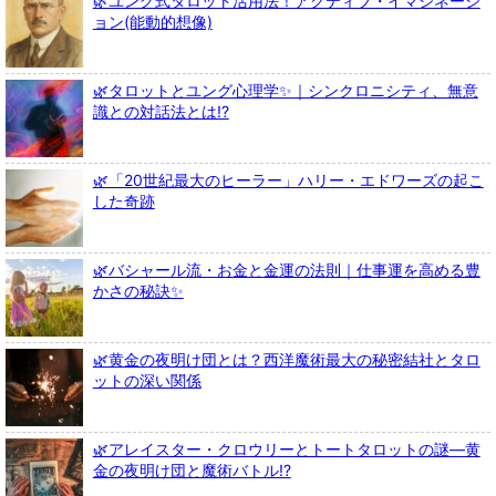
🌿ユング式タロット活用法！アクティブ・イマジネーシ
ョン(能動的想像)
🌿タロットとユング心理学✨｜シンクロニシティ、無意
識との対話法とは!?
🌿「20世紀最大のヒーラー」ハリー・エドワーズの起こ
した奇跡
🌿バシャール流・お金と金運の法則｜仕事運を高める豊
かさの秘訣✨
🌿黄金の夜明け団とは？西洋魔術最大の秘密結社とタロ
ットの深い関係
🌿アレイスター・クロウリーとトートタロットの謎—黄
金の夜明け団と魔術バトル!?