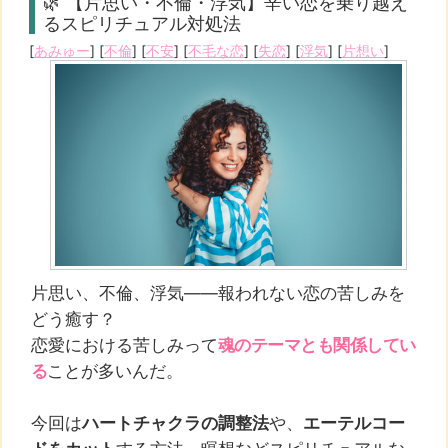
🌿 【片思い・不倫・浮気】辛い恋を乗り越え
るスピリチュアル対処法
[
あみゅー
] [
不倫
] [
不安
] [
不毛な恋
] [
失恋
] [
浮気
] [
片想い
]
片思い、不倫、浮気――報われない恋の苦しみを
どう癒す？
恋愛における苦しみって
魂のテーマとも関係してい
る
ことが多いんだ。
今回は
ハートチャクラの調整法
や、
エーテルコー