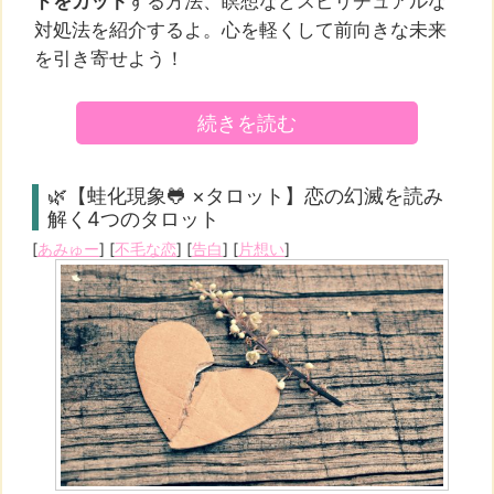
ドをカット
する方法、瞑想などスピリチュアルな
対処法を紹介するよ。心を軽くして前向きな未来
を引き寄せよう！
続きを読む
🌿【蛙化現象🐸 ×タロット】恋の幻滅を読み
解く4つのタロット
[
あみゅー
] [
不毛な恋
] [
告白
] [
片想い
]