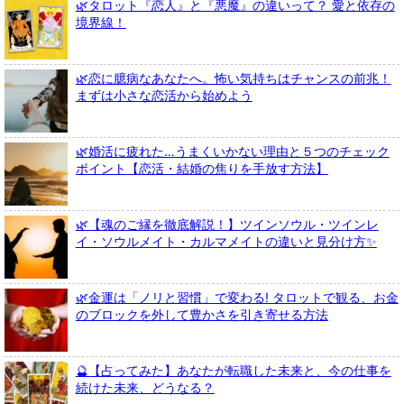
🌿タロット『恋人』と『悪魔』の違いって？ 愛と依存の
境界線！
🌿恋に臆病なあなたへ。怖い気持ちはチャンスの前兆！
まずは小さな恋活から始めよう
🌿婚活に疲れた…うまくいかない理由と５つのチェック
ポイント【恋活・結婚の焦りを手放す方法】
🌿【魂のご縁を徹底解説！】ツインソウル・ツインレ
イ・ソウルメイト・カルマメイトの違いと見分け方✨
🌿金運は「ノリと習慣」で変わる! タロットで観る、お金
のブロックを外して豊かさを引き寄せる方法
🔮【占ってみた】あなたが転職した未来と、今の仕事を
続けた未来、どうなる？