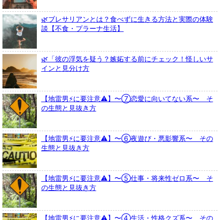
🌿ブレサリアンとは？食べずに生きる方法と実際の体験
談【不食・プラーナ生活】
🌿「彼の浮気を疑う？嫉妬する前にチェック！怪しいサ
インと見分け方
【地雷男⚡に要注意⚠️】〜⑦恋愛に向いてない系〜 そ
の生態と見抜き方
【地雷男⚡に要注意⚠️】〜⑥夜遊び・悪影響系〜 その
生態と見抜き方
【地雷男⚡に要注意⚠️】〜⑤仕事・将来性ゼロ系〜 そ
の生態と見抜き方
【地雷男⚡に要注意⚠️】〜④生活・性格クズ系〜 その