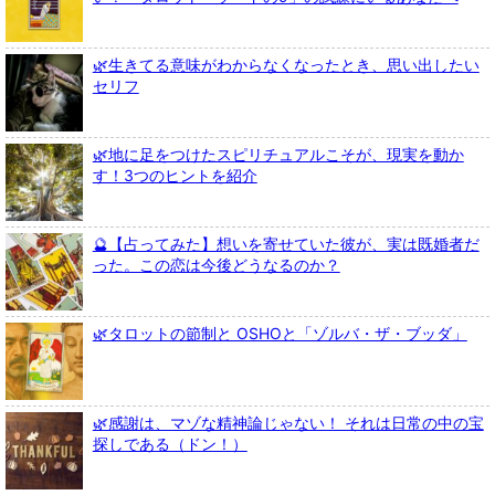
🌿生きてる意味がわからなくなったとき、思い出したい
セリフ
🌿地に足をつけたスピリチュアルこそが、現実を動か
す！3つのヒントを紹介
🔮【占ってみた】想いを寄せていた彼が、実は既婚者だ
った。この恋は今後どうなるのか？
🌿タロットの節制と OSHOと「ゾルバ・ザ・ブッダ」
🌿感謝は、マゾな精神論じゃない！ それは日常の中の宝
探しである（ドン！）