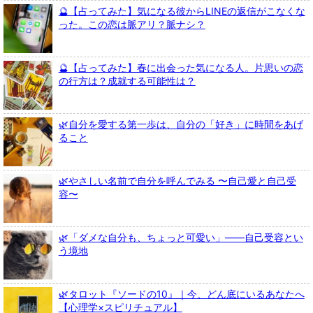
🔮【占ってみた】気になる彼からLINEの返信がこなくな
った。この恋は脈アリ？脈ナシ？
🔮【占ってみた】春に出会った気になる人。片思いの恋
の行方は？成就する可能性は？
🌿自分を愛する第一歩は、自分の「好き」に時間をあげ
ること
🌿やさしい名前で自分を呼んでみる 〜自己愛と自己受
容〜
🌿「ダメな自分も、ちょっと可愛い」――自己受容とい
う境地
🌿タロット『ソードの10』｜今、どん底にいるあなたへ
【心理学×スピリチュアル】