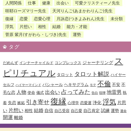
人間関係
仕事
健康
出会い
可愛クリスティーノ先生
咲耶ローズマリー先生
天河りんご(あまかわりんご)先生
復縁
恋愛
恋愛心理
月詠恋(つきよみれん)先生
未分類
浮気
片想い
相性
結婚
能力・才能
菅原 紫月(すがわら・しづき)先生
運勢
タグ
ス
ジャーナリング
だめんず
インナーチャイルド
コンプレックス
ピリチュアル
タロット解説
タロット
ハイヤー
不倫
バシャール
ヘキサグラム
不安
不
セルフ
ハイヤーマインド
モテ
占ってみた
人物
出会い
地雷男
毛な恋
使命
儀式
執
告白
喧嘩
復縁
浮気
引き寄せ
浄化
片思
失恋
着
嫉妬
心理学
恋愛運
片想い
結婚
い
自信
試練
相性
自己肯定
運勢
自己受容
自己愛
運命
開運
離婚