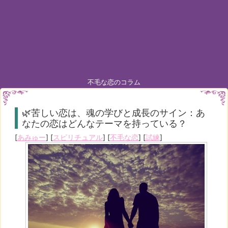
不毛な恋のコラム
🌿苦しい恋は、魂の学びと成長のサイン：あ
なたの恋はどんなテーマを持っている？
[
あみゅー
] [
スピリチュアル
] [
不毛な恋
] [
試練
]