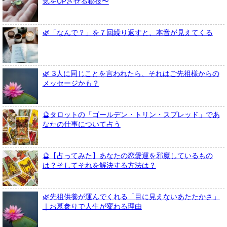
気をUPさせる秘技〜
🌿「なんで？」を７回繰り返すと、本音が見えてくる
🌿 3人に同じことを言われたら、それはご先祖様からの
メッセージかも？
🔮タロットの「ゴールデン・トリン・スプレッド」であ
なたの仕事について占う
🔮【占ってみた】あなたの恋愛運を邪魔しているもの
は？そしてそれを解決する方法は？
🌿先祖供養が運んでくれる「目に見えないあたたかさ」
｜お墓参りで人生が変わる理由