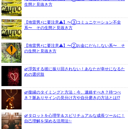
生態と見抜き方
【地雷男⚡に要注意⚠️】〜③コミュニケーション不全
系〜 その生態と見抜き方
【地雷男⚡に要注意⚠️】〜②お金にだらしない系〜 そ
の生態と見抜き方
🌿浮気する彼に振り回されない！あなたが幸せになるた
めの選択肢
🌿復縁のタイミングと方法：今、連絡すべき？待つべ
き？脈ありサインの見分け方や自分磨きの方法とは!?
🌿タロットを心理学＆スピリチュアルな成長ツールに！
自己理解を深める活用法✨