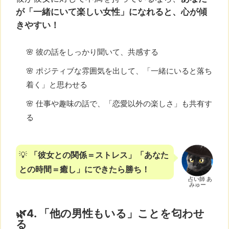
が「一緒にいて楽しい女性」になれると、心が傾
きやすい！
🌸 彼の話をしっかり聞いて、共感する
🌸 ポジティブな雰囲気を出して、「一緒にいると落ち
着く」と思わせる
🌸 仕事や趣味の話で、「恋愛以外の楽しさ」も共有す
る
💡
「彼女との関係＝ストレス」「あなた
との時間＝癒し」にできたら勝ち！
占い師 あ
みゅー
🌿4. 「他の男性もいる」ことを匂わせ
る