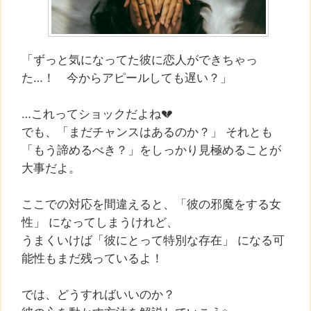
「ずっと気になってた彼に恋人ができちゃっ
た…！ 今からアピールしても遅い？」
…これってショックだよね💔
でも、「まだチャンスはあるのか？」 それとも
「もう諦めるべき？」をしっかり見極めることが
大事だよ。
ここでの対応を間違えると、「彼の邪魔をする女
性」 になってしまうけれど、
うまくいけば「彼にとって特別な存在」 になる可
能性もまだ残っているよ！
では、どうすればいいのか？