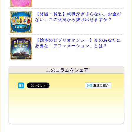
【貧困・貧乏】就職がきまらない。お金が
ない。この状況から抜け出せますか？
【絵本のビブリオマンシー】今のあなたに
必要な「アファメーション」とは？
このコラムをシェア