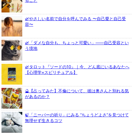
ること
🌿やさしい名前で自分を呼んでみる 〜自己愛と自己受
容〜
🌿「ダメな自分も、ちょっと可愛い」――自己受容とい
う境地
🌿タロット『ソードの10』｜今、どん底にいるあなたへ
【心理学×スピリチュアル】
🔮【占ってみた】不倫について、彼は奥さんと別れる気
があるのか？
🍃「ニーバーの祈り」にみる “ちょうどよさ”を見つけて
無理せず生きるコツ