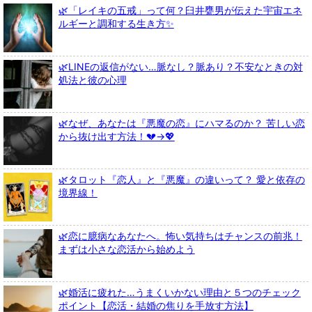
🌿「レイキの五戒」って何？臼井甕男が伝えた宇宙エネ
ルギーと調和する生き方✨
🌿LINEの返信がない…脈なし？脈あり？不安なときの対
処法と彼の心理
🌿なぜ、あなたは『悪魔の恋』にハマるのか？ 苦しい恋
から抜け出す方法！💔→💖
🌿タロット『恋人』と『悪魔』の違いって？ 愛と依存の
境界線！
🌿恋に臆病なあなたへ。怖い気持ちはチャンスの前兆！
まずは小さな恋活から始めよう
🌿婚活に疲れた…うまくいかない理由と５つのチェック
ポイント【恋活・結婚の焦りを手放す方法】