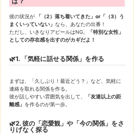
は？
彼の状況が
「（2）落ち着いてきた」or「（3）う
まくいっていない」
なら、あなたの出番！
ただし、いきなりアピールはNG。
「特別な女性」
としての存在感を出すのがカギだよ！
🌿1. 「気軽に話せる関係」を作る
まずは、「久しぶり！最近どう？」など、気軽に
連絡を取れる関係を作る。
彼が話しやすい雰囲気を出して、
「友達以上の距
離感」
を作るのが第一歩。
🌿2. 彼の「恋愛観」や「今の関係」をさ
りげなく探る