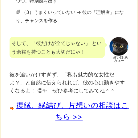
つつ、特別感を出す
🌈 （3）うまくいっていない → 彼の「理解者」にな
り、チャンスを作る
そして、「彼だけが全てじゃない」 とい
う余裕を持つことも大切だにゃ！
占い師 あ
みゅー
彼を追いかけすぎず、「私も魅力的な女性だ
よ？」と自然に伝えられれば、彼の心は動きやす
くなるよ！ 😊✨ ぜひ参考にしてみてね＾＾
復縁、縁結び、片想いの相談はこ
ちら >>