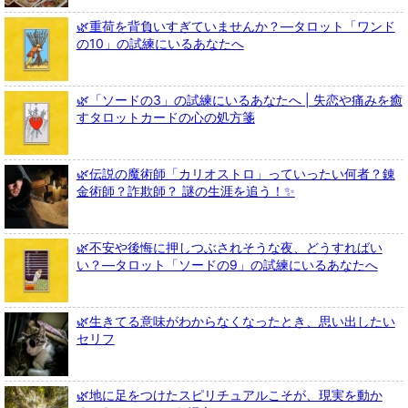
🌿重荷を背負いすぎていませんか？—タロット「ワンド
の10」の試練にいるあなたへ
🌿「ソードの3」の試練にいるあなたへ | 失恋や痛みを癒
すタロットカードの心の処方箋
🌿伝説の魔術師「カリオストロ」っていったい何者？錬
金術師？詐欺師？ 謎の生涯を追う！✨
🌿不安や後悔に押しつぶされそうな夜、どうすればい
い？—タロット「ソードの9」の試練にいるあなたへ
🌿生きてる意味がわからなくなったとき、思い出したい
セリフ
🌿地に足をつけたスピリチュアルこそが、現実を動か