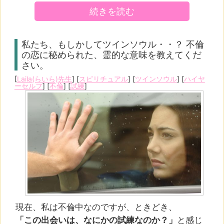
続きを読む
私たち、もしかしてツインソウル・・？ 不倫
の恋に秘められた、霊的な意味を教えてくだ
さい。
[
Laila(らいら)先生
] [
スピリチュアル
] [
ツインソウル
] [
ハイヤ
ーセルフ
] [
不倫
] [
試練
]
現在、私は不倫中なのですが、ときどき、
「この出会いは、なにかの試練なのか？」
と感じ