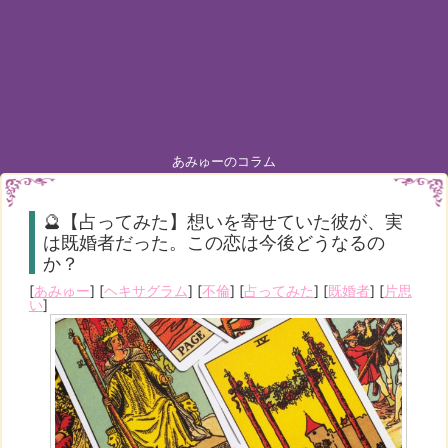
あみゅーのコラム
🔮【占ってみた】想いを寄せていた彼が、実
は既婚者だった。この恋は今後どうなるの
か？
[
あみゅー
] [
ヘキサグラム
] [
不倫
] [
占ってみた
] [
既婚者
] [
片思
い
]