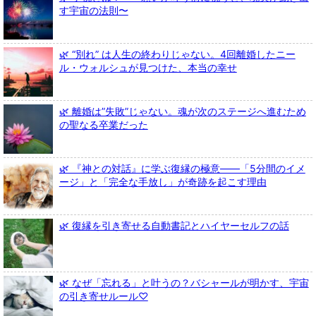
す宇宙の法則〜
🌿 “別れ” は人生の終わりじゃない。4回離婚したニー
ル・ウォルシュが見つけた、本当の幸せ
🌿 離婚は”失敗”じゃない。魂が次のステージへ進むため
の聖なる卒業だった
🌿 『神との対話』に学ぶ復縁の極意――「5分間のイメ
ージ」と「完全な手放し」が奇跡を起こす理由
🌿 復縁を引き寄せる自動書記とハイヤーセルフの話
🌿 なぜ「忘れる」と叶うの？バシャールが明かす、宇宙
の引き寄せルール♡