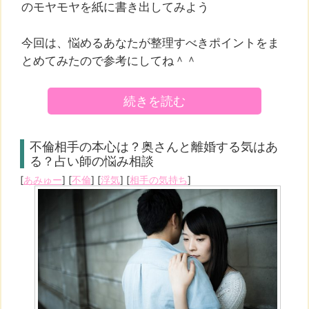
のモヤモヤを紙に書き出してみよう
今回は、悩めるあなたが整理すべきポイントをま
とめてみたので参考にしてね＾＾
続きを読む
不倫相手の本心は？奥さんと離婚する気はあ
る？占い師の悩み相談
[
あみゅー
] [
不倫
] [
浮気
] [
相手の気持ち
]