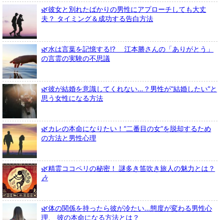
🌿彼女と別れたばかりの男性にアプローチしても大丈
夫？ タイミング＆成功する告白方法
🌿水は言葉を記憶する!? 江本勝さんの「ありがとう」
の言霊の実験の不思議
🌿彼が結婚を意識してくれない…？男性が“結婚したい”と
思う女性になる方法
🌿カレの本命になりたい！“二番目の女”を脱却するため
の方法と男性心理
🌿精霊ココペリの秘密！ 謎多き笛吹き旅人の魅力とは？
🎶
🌿体の関係を持ったら彼が冷たい…態度が変わる男性心
理、 彼の本命になる方法とは？