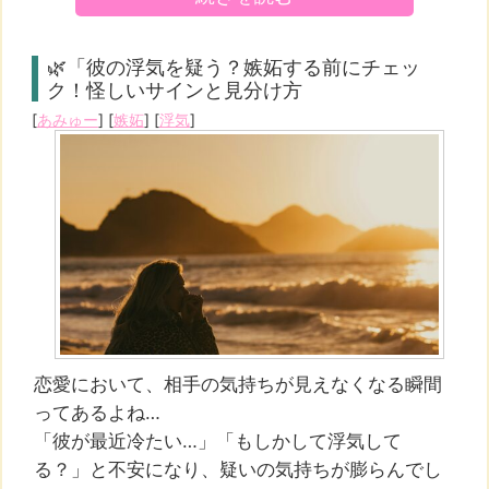
🌿「彼の浮気を疑う？嫉妬する前にチェッ
ク！怪しいサインと見分け方
[
あみゅー
] [
嫉妬
] [
浮気
]
恋愛において、相手の気持ちが見えなくなる瞬間
ってあるよね…
「彼が最近冷たい…」「もしかして浮気して
る？」と不安になり、疑いの気持ちが膨らんでし