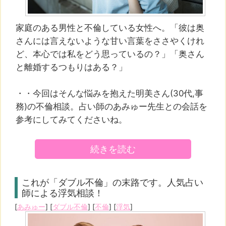
家庭のある男性と不倫している女性へ。「彼は奥
さんには言えないような甘い言葉をささやくけれ
ど、本心では私をどう思っているの？」「奥さん
と離婚するつもりはある？」
・・今回はそんな悩みを抱えた明美さん(30代,事
務)の不倫相談。占い師のあみゅー先生との会話を
参考にしてみてくださいね。
続きを読む
これが「ダブル不倫」の末路です。人気占い
師による浮気相談！
[
あみゅー
] [
ダブル不倫
] [
不倫
] [
浮気
]