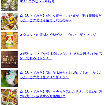
す！3つのヒントを紹介
🔮【占ってみた】想いを寄せていた彼が、実は既婚者だ
った。この恋は今後どうなるのか？
🌿タロットの節制と OSHOと「ゾルバ・ザ・ブッダ」
🌿感謝は、マゾな精神論じゃない！ それは日常の中の宝
探しである（ドン！）
🔮【占ってみた】気になる彼からLINEの返信がこなくな
った。この恋は脈アリ？脈ナシ？
🔮【占ってみた】春に出会った気になる人。片思いの恋
の行方は？成就する可能性は？