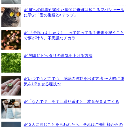
🌿 彼への執着が消えた瞬間に奇跡は起こる♡バシャール
に学ぶ「愛の復縁2ステップ」
🌿 「予祝（よしゅく）」って知ってる？未来を祝うこと
で夢が叶う、不思議なチカラ
🌿 初夏にピッタリの運気を上げる方法
🌿いつでもどこでも、感謝の波動を出す方法 〜大幅に運
気をUPさせる秘技〜
🌿「なんで？」を７回繰り返すと、本音が見えてくる
🌿 3人に同じことを言われたら、それはご先祖様からの