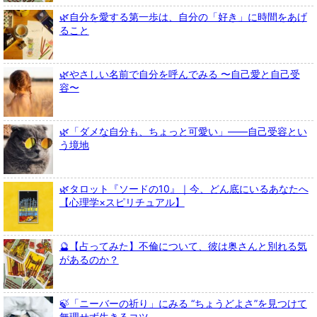
🌿自分を愛する第一歩は、自分の「好き」に時間をあげ
ること
🌿やさしい名前で自分を呼んでみる 〜自己愛と自己受
容〜
🌿「ダメな自分も、ちょっと可愛い」――自己受容とい
う境地
🌿タロット『ソードの10』｜今、どん底にいるあなたへ
【心理学×スピリチュアル】
🔮【占ってみた】不倫について、彼は奥さんと別れる気
があるのか？
🍃「ニーバーの祈り」にみる “ちょうどよさ”を見つけて
無理せず生きるコツ