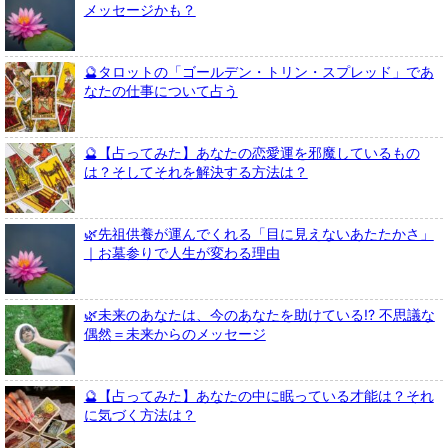
メッセージかも？
🔮タロットの「ゴールデン・トリン・スプレッド」であ
なたの仕事について占う
🔮【占ってみた】あなたの恋愛運を邪魔しているもの
は？そしてそれを解決する方法は？
🌿先祖供養が運んでくれる「目に見えないあたたかさ」
｜お墓参りで人生が変わる理由
🌿未来のあなたは、今のあなたを助けている!? 不思議な
偶然＝未来からのメッセージ
🔮【占ってみた】あなたの中に眠っている才能は？それ
に気づく方法は？