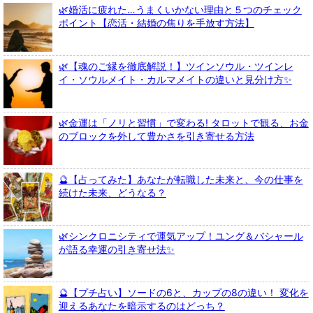
🌿婚活に疲れた…うまくいかない理由と５つのチェック
ポイント【恋活・結婚の焦りを手放す方法】
🌿【魂のご縁を徹底解説！】ツインソウル・ツインレ
イ・ソウルメイト・カルマメイトの違いと見分け方✨
🌿金運は「ノリと習慣」で変わる! タロットで観る、お金
のブロックを外して豊かさを引き寄せる方法
🔮【占ってみた】あなたが転職した未来と、今の仕事を
続けた未来、どうなる？
🌿シンクロニシティで運気アップ！ユング＆バシャール
が語る幸運の引き寄せ法✨
🔮【プチ占い】ソードの6と、カップの8の違い！ 変化を
迎えるあなたを暗示するのはどっち？