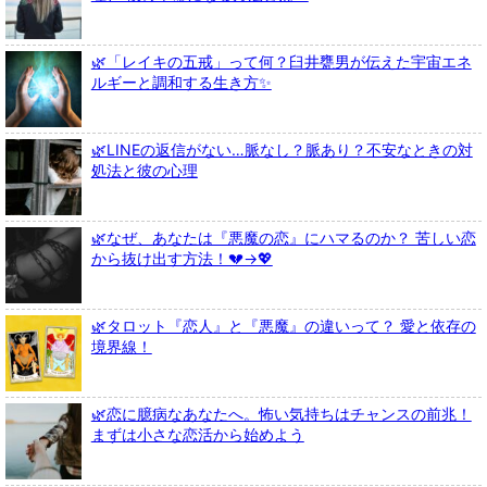
🌿「レイキの五戒」って何？臼井甕男が伝えた宇宙エネ
ルギーと調和する生き方✨
🌿LINEの返信がない…脈なし？脈あり？不安なときの対
処法と彼の心理
🌿なぜ、あなたは『悪魔の恋』にハマるのか？ 苦しい恋
から抜け出す方法！💔→💖
🌿タロット『恋人』と『悪魔』の違いって？ 愛と依存の
境界線！
🌿恋に臆病なあなたへ。怖い気持ちはチャンスの前兆！
まずは小さな恋活から始めよう