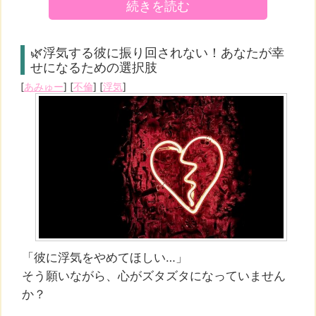
続きを読む
🌿浮気する彼に振り回されない！あなたが幸
せになるための選択肢
[
あみゅー
] [
不倫
] [
浮気
]
「彼に浮気をやめてほしい…」
そう願いながら、心がズタズタになっていません
か？